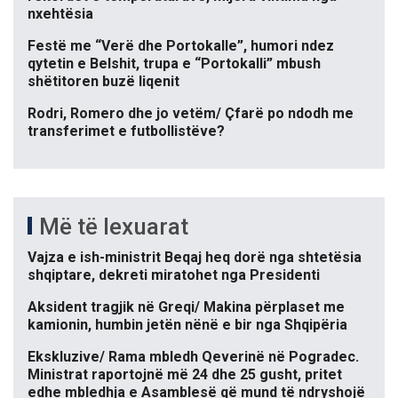
nxehtësia
Festë me “Verë dhe Portokalle”, humori ndez
qytetin e Belshit, trupa e “Portokalli” mbush
shëtitoren buzë liqenit
Rodri, Romero dhe jo vetëm/ Çfarë po ndodh me
transferimet e futbollistëve?
Më të lexuarat
Vajza e ish-ministrit Beqaj heq dorë nga shtetësia
shqiptare, dekreti miratohet nga Presidenti
Aksident tragjik në Greqi/ Makina përplaset me
kamionin, humbin jetën nënë e bir nga Shqipëria
Ekskluzive/ Rama mbledh Qeverinë në Pogradec.
Ministrat raportojnë më 24 dhe 25 gusht, pritet
edhe mbledhja e Asamblesë që mund të ndryshojë