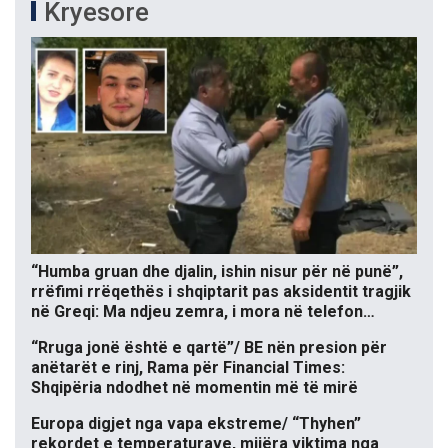
Kryesore
“Humba gruan dhe djalin, ishin nisur për në punë”,
rrëfimi rrëqethës i shqiptarit pas aksidentit tragjik
në Greqi: Ma ndjeu zemra, i mora në telefon…
“Rruga jonë është e qartë”/ BE nën presion për
anëtarët e rinj, Rama për Financial Times:
Shqipëria ndodhet në momentin më të mirë
Europa digjet nga vapa ekstreme/ “Thyhen”
rekordet e temperaturave, mijëra viktima nga