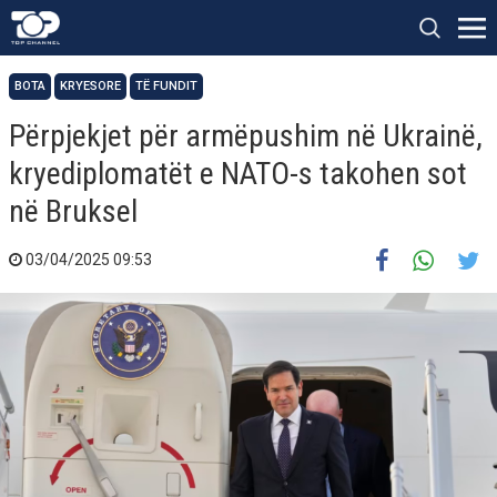
BOTA
KRYESORE
TË FUNDIT
Përpjekjet për armëpushim në Ukrainë,
kryediplomatët e NATO-s takohen sot
në Bruksel
03/04/2025 09:53