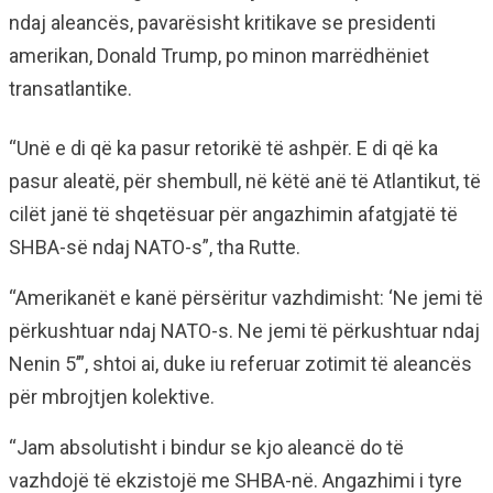
ndaj aleancës, pavarësisht kritikave se presidenti
amerikan, Donald Trump, po minon marrëdhëniet
transatlantike.
“Unë e di që ka pasur retorikë të ashpër. E di që ka
pasur aleatë, për shembull, në këtë anë të Atlantikut, të
cilët janë të shqetësuar për angazhimin afatgjatë të
SHBA-së ndaj NATO-s”, tha Rutte.
“Amerikanët e kanë përsëritur vazhdimisht: ‘Ne jemi të
përkushtuar ndaj NATO-s. Ne jemi të përkushtuar ndaj
Nenin 5’”, shtoi ai, duke iu referuar zotimit të aleancës
për mbrojtjen kolektive.
“Jam absolutisht i bindur se kjo aleancë do të
vazhdojë të ekzistojë me SHBA-në. Angazhimi i tyre