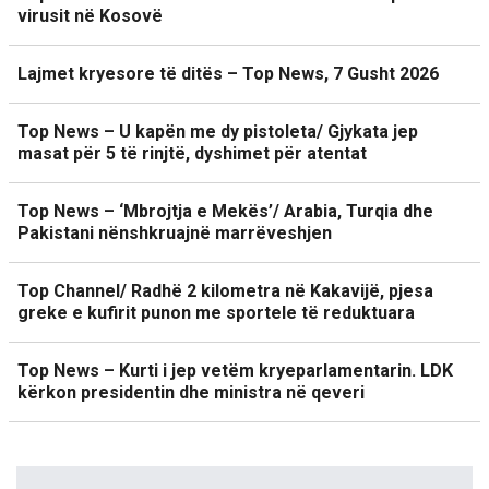
virusit në Kosovë
Lajmet kryesore të ditës – Top News, 7 Gusht 2026
Top News – U kapën me dy pistoleta/ Gjykata jep
masat për 5 të rinjtë, dyshimet për atentat
Top News – ‘Mbrojtja e Mekës’/ Arabia, Turqia dhe
Pakistani nënshkruajnë marrëveshjen
Top Channel/ Radhë 2 kilometra në Kakavijë, pjesa
greke e kufirit punon me sportele të reduktuara
Top News – Kurti i jep vetëm kryeparlamentarin. LDK
kërkon presidentin dhe ministra në qeveri