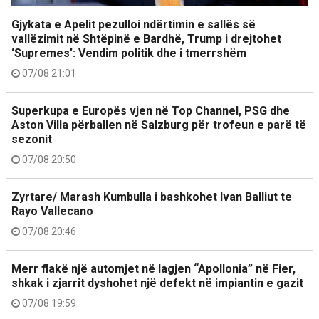
Gjykata e Apelit pezulloi ndërtimin e sallës së
vallëzimit në Shtëpinë e Bardhë, Trump i drejtohet
‘Supremes’: Vendim politik dhe i tmerrshëm
07/08 21:01
Superkupa e Europës vjen në Top Channel, PSG dhe
Aston Villa përballen në Salzburg për trofeun e parë të
sezonit
07/08 20:50
Zyrtare/ Marash Kumbulla i bashkohet Ivan Balliut te
Rayo Vallecano
07/08 20:46
Merr flakë një automjet në lagjen “Apollonia” në Fier,
shkak i zjarrit dyshohet një defekt në impiantin e gazit
07/08 19:59