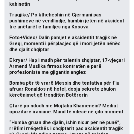
kabinetin
Tragjike/ Po ktheheshin në Gjermani pas
pushimeve në vendlindje, humbin jetën në aksident
tre anëtarët e familjes nga Kosova
Foto+Video/ Dalin pamjet e aksidentit tragjik në
Greqi, momenti i përplasjes që i mori jetën nënës
dhe djalit shqiptar
E kryer/ Hap i madh për talentin shqiptar, 17-vjeçari
Armend Muslika firmos kontratën e parë
profesioniste me gjigantin anglez
Bomba për të vrarë Messin dhe tentativa për t’iu
afruar Ronaldos në hotel, dosja sekrete zbulon
kërcënimet që tronditën Botërorin
Çfarë po ndodh me Mojtaba Khamenein? Mediat
opozitare iraniane: Mund të vdesë në çdo moment
“Humba gruan dhe djalin, ishin nisur për në punë”,
rrëfimi rrëqethës i shqiptarit pas aksidentit tragjik