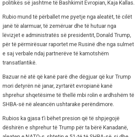
politikës së jashtme të Bashkimit Evropian, Kaja Kallas.
Rubio mund të përballet me pyetje nga aleatët, të cilët
janë të alarmuar, të zemëruar dhe të hutuar nga
lëvizjet e administratës së presidentit, Donald Trump,
për të përmirësuar raportet me Rusinë dhe nga sulmet
e saj verbale ndaj partnerëve të kamotshëm
transatlantikë.
Bazuar në atë që kanë parë dhe dëgjuar që kur Trump
mori detyrën në janar, zyrtarët evropianë kanë
shprehur shqetësime të thellë mbi rolin e ardhshëm të
SHBA-së në aleancën ushtarake perëndimore.
Rubios ka gjasa t’i bëhet presion që të shpjegojë
dëshirën e shprehur të Trump për ta bërë Kanadanë,
aleaten e NATO-s, shtetin e 51-të të SHBA-së, si dhe