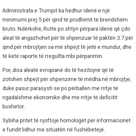
Administrata e Trumpit ka hedhur idenë e një
minimumi prej 5 për qind të prodhimit të brendshëm
bruto. Ndërkohë, Rutte po shtyn përpara idenë që çdo
aleat të angazhohet për të shpenzuar të paktën 3.7 për
qind për mbrojtjen sa më shpejt të jetë e mundur, dhe
të ketë raporte të rregullta mbi përparimin.
Por, disa aleatë evropianë do të hezitojnë që të
zotohen shpejt për shpenzime të mëdha në mbrojtje,
duke pasur parasysh se po përballen me rritje të
ngadalshme ekonomike dhe me rritje të deficitit
buxhetor.
Sybiha pritet të njoftojë homologët për informacionet
e fundit lidhur me situatën në fushëbetejë.