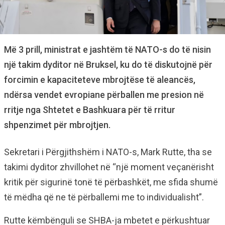
Më 3 prill, ministrat e jashtëm të NATO-s do të nisin
një takim dyditor në Bruksel, ku do të diskutojnë për
forcimin e kapaciteteve mbrojtëse të aleancës,
ndërsa vendet evropiane përballen me presion në
rritje nga Shtetet e Bashkuara për të rritur
shpenzimet për mbrojtjen.
Sekretari i Përgjithshëm i NATO-s, Mark Rutte, tha se
takimi dyditor zhvillohet në “një moment veçanërisht
kritik për sigurinë tonë të përbashkët, me sfida shumë
të mëdha që ne të përballemi me to individualisht”.
Rutte këmbënguli se SHBA-ja mbetet e përkushtuar