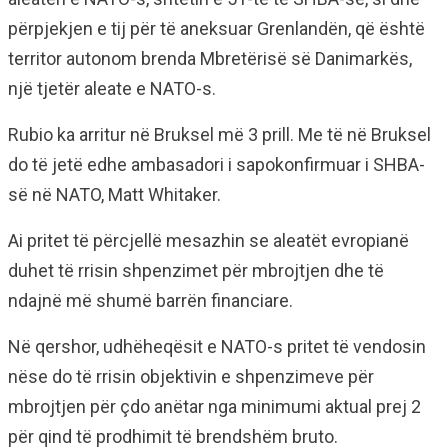
përpjekjen e tij për të aneksuar Grenlandën, që është
territor autonom brenda Mbretërisë së Danimarkës,
një tjetër aleate e NATO-s.
Rubio ka arritur në Bruksel më 3 prill. Me të në Bruksel
do të jetë edhe ambasadori i sapokonfirmuar i SHBA-
së në NATO, Matt Whitaker.
Ai pritet të përcjellë mesazhin se aleatët evropianë
duhet të rrisin shpenzimet për mbrojtjen dhe të
ndajnë më shumë barrën financiare.
Në qershor, udhëheqësit e NATO-s pritet të vendosin
nëse do të rrisin objektivin e shpenzimeve për
mbrojtjen për çdo anëtar nga minimumi aktual prej 2
për qind të prodhimit të brendshëm bruto.