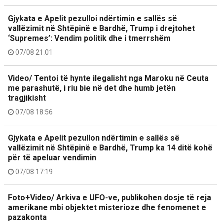
Gjykata e Apelit pezulloi ndërtimin e sallës së
vallëzimit në Shtëpinë e Bardhë, Trump i drejtohet
‘Supremes’: Vendim politik dhe i tmerrshëm
07/08 21:01
Video/ Tentoi të hynte ilegalisht nga Maroku në Ceuta
me parashutë, i riu bie në det dhe humb jetën
tragjikisht
07/08 18:56
Gjykata e Apelit pezullon ndërtimin e sallës së
vallëzimit në Shtëpinë e Bardhë, Trump ka 14 ditë kohë
për të apeluar vendimin
07/08 17:19
Foto+Video/ Arkiva e UFO-ve, publikohen dosje të reja
amerikane mbi objektet misterioze dhe fenomenet e
pazakonta