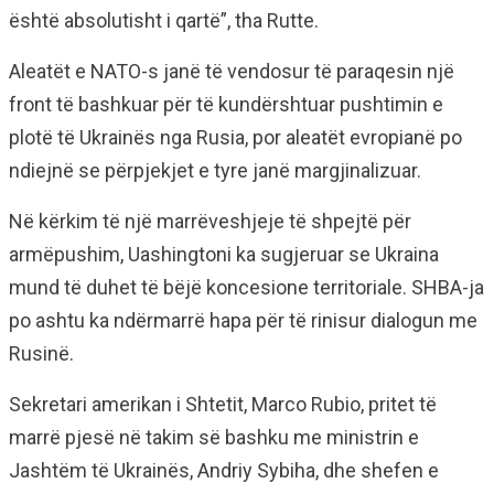
është absolutisht i qartë”, tha Rutte.
Aleatët e NATO-s janë të vendosur të paraqesin një
front të bashkuar për të kundërshtuar pushtimin e
plotë të Ukrainës nga Rusia, por aleatët evropianë po
ndiejnë se përpjekjet e tyre janë margjinalizuar.
Në kërkim të një marrëveshjeje të shpejtë për
armëpushim, Uashingtoni ka sugjeruar se Ukraina
mund të duhet të bëjë koncesione territoriale. SHBA-ja
po ashtu ka ndërmarrë hapa për të rinisur dialogun me
Rusinë.
Sekretari amerikan i Shtetit, Marco Rubio, pritet të
marrë pjesë në takim së bashku me ministrin e
Jashtëm të Ukrainës, Andriy Sybiha, dhe shefen e