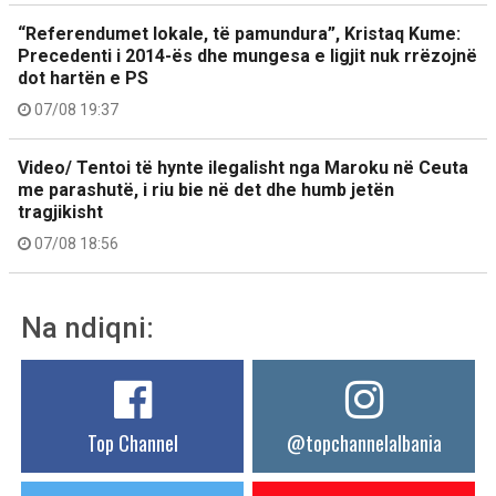
“Referendumet lokale, të pamundura”, Kristaq Kume:
Precedenti i 2014-ës dhe mungesa e ligjit nuk rrëzojnë
dot hartën e PS
07/08 19:37
Video/ Tentoi të hynte ilegalisht nga Maroku në Ceuta
me parashutë, i riu bie në det dhe humb jetën
tragjikisht
07/08 18:56
Na ndiqni:
Top Channel
@topchannelalbania