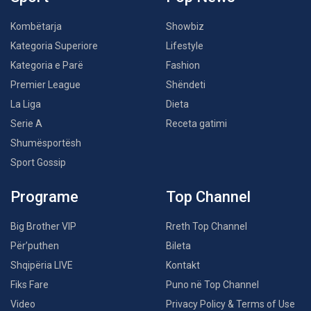
Kombëtarja
Showbiz
Kategoria Superiore
Lifestyle
Kategoria e Parë
Fashion
Premier League
Shëndeti
La Liga
Dieta
Serie A
Receta gatimi
Shumësportësh
Sport Gossip
Programe
Top Channel
Big Brother VIP
Rreth Top Channel
Për’puthen
Bileta
Shqipëria LIVE
Kontakt
Fiks Fare
Puno në Top Channel
Video
Privacy Policy & Terms of Use