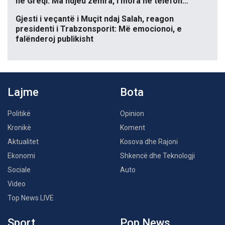
në Greqi: Ma ndjeu zemra, i mora në telefon…
Gjesti i veçantë i Muçit ndaj Salah, reagon
presidenti i Trabzonsporit: Më emocionoi, e
falënderoj publikisht
Lajme
Bota
Politikë
Opinion
Kronikë
Koment
Aktualitet
Kosova dhe Rajoni
Ekonomi
Shkencë dhe Teknologji
Sociale
Auto
Video
Top News LIVE
Sport
Pop News