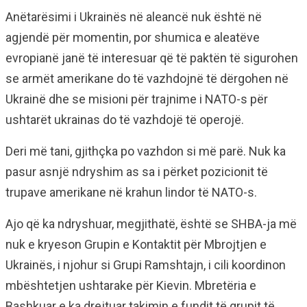
Anëtarësimi i Ukrainës në aleancë nuk është në
agjendë për momentin, por shumica e aleatëve
evropianë janë të interesuar që të paktën të sigurohen
se armët amerikane do të vazhdojnë të dërgohen në
Ukrainë dhe se misioni për trajnime i NATO-s për
ushtarët ukrainas do të vazhdojë të operojë.
Deri më tani, gjithçka po vazhdon si më parë. Nuk ka
pasur asnjë ndryshim as sa i përket pozicionit të
trupave amerikane në krahun lindor të NATO-s.
Ajo që ka ndryshuar, megjithatë, është se SHBA-ja më
nuk e kryeson Grupin e Kontaktit për Mbrojtjen e
Ukrainës, i njohur si Grupi Ramshtajn, i cili koordinon
mbështetjen ushtarake për Kievin. Mbretëria e
Bashkuar e ka drejtuar takimin e fundit të grupit të