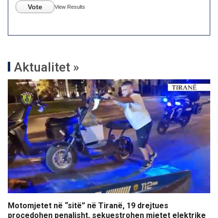
Vote
View Results
Aktualitet »
Motomjetet në “sitë” në Tiranë, 19 drejtues
procedohen penalisht, sekuestrohen mjetet elektrike