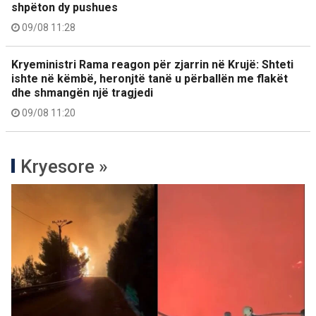
shpëton dy pushues
09/08 11:28
Kryeministri Rama reagon për zjarrin në Krujë: Shteti
ishte në këmbë, heronjtë tanë u përballën me flakët
dhe shmangën një tragjedi
09/08 11:20
Kryesore »