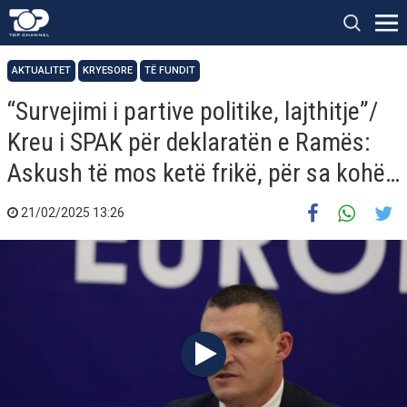
AKTUALITET
KRYESORE
TË FUNDIT
“Survejimi i partive politike, lajthitje”/
Kreu i SPAK për deklaratën e Ramës:
Askush të mos ketë frikë, për sa kohë…
21/02/2025 13:26