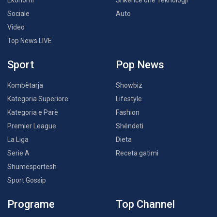
Ekonomi
Shkencë dhe Teknologji
Sociale
Auto
Video
Top News LIVE
Sport
Pop News
Kombëtarja
Showbiz
Kategoria Superiore
Lifestyle
Kategoria e Parë
Fashion
Premier League
Shëndeti
La Liga
Dieta
Serie A
Receta gatimi
Shumësportësh
Sport Gossip
Programe
Top Channel