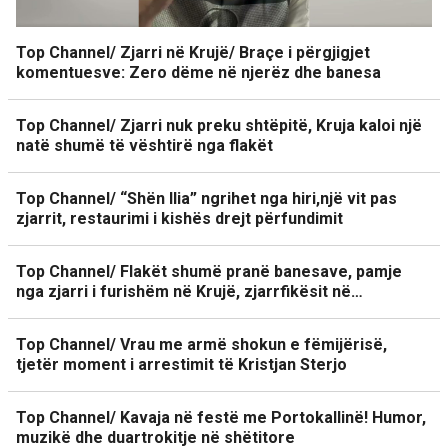
Top Channel/ Zjarri në Krujë/ Braçe i përgjigjet
komentuesve: Zero dëme në njerëz dhe banesa
Top Channel/ Zjarri nuk preku shtëpitë, Kruja kaloi një
natë shumë të vështirë nga flakët
Top Channel/ “Shën Ilia” ngrihet nga hiri,një vit pas
zjarrit, restaurimi i kishës drejt përfundimit
Top Channel/ Flakët shumë pranë banesave, pamje
nga zjarri i furishëm në Krujë, zjarrfikësit në…
Top Channel/ Vrau me armë shokun e fëmijërisë,
tjetër moment i arrestimit të Kristjan Sterjo
Top Channel/ Kavaja në festë me Portokallinë! Humor,
muzikë dhe duartrokitje në shëtitore