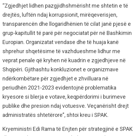
“Zgjedhjet lidhen pazgjidhshmërisht me shtetin e të
drejtës, luftën ndaj korrupsionit, mirëqeverisjen,
transparencën dhe llogaridhënien të cilat janë pjesë e
grup-kapitullit të parë për negociatat për në Bashkimin
Europian. Organizatat vendase dhe të huaja kanë
shprehur shqetësime të vazhdueshme lidhur me
veprat penale që kryhen në kuadrin e zgjedhjeve në
Shqipëri. Gjithashtu konkluzionet e organizmave
ndërkombëtare për zgjedhjet e zhvilluara në
periudhën 2021-2023 evidentojnë problematika
kryesore si blerja e votave, keqpërdorimi i burimeve
publike dhe presion ndaj votuesve. Veçanërisht drejt
administratës shtetërore”, shtoi kreu i SPAK.
Kryeministri Edi Rama të Enjten për strategjinë e SPAK