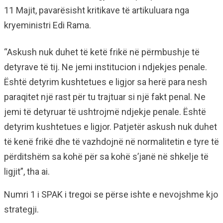
11 Majit, pavarësisht kritikave të artikuluara nga
kryeministri Edi Rama.
“Askush nuk duhet të ketë frikë në përmbushje të
detyrave të tij. Ne jemi institucion i ndjekjes penale.
Është detyrim kushtetues e ligjor sa herë para nesh
paraqitet një rast për tu trajtuar si një fakt penal. Ne
jemi të detyruar të ushtrojmë ndjekje penale. Është
detyrim kushtetues e ligjor. Patjetër askush nuk duhet
të kenë frikë dhe të vazhdojnë në normalitetin e tyre të
përditshëm sa kohë për sa kohë s’janë në shkelje të
ligjit”, tha ai.
Numri 1 i SPAK i tregoi se përse ishte e nevojshme kjo
strategji.