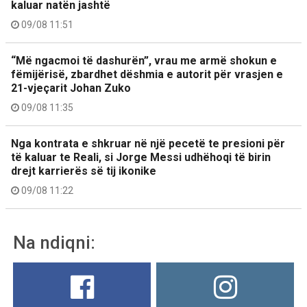
kaluar natën jashtë
09/08 11:51
“Më ngacmoi të dashurën”, vrau me armë shokun e
fëmijërisë, zbardhet dëshmia e autorit për vrasjen e
21-vjeçarit Johan Zuko
09/08 11:35
Nga kontrata e shkruar në një pecetë te presioni për
të kaluar te Reali, si Jorge Messi udhëhoqi të birin
drejt karrierës së tij ikonike
09/08 11:22
Na ndiqni: