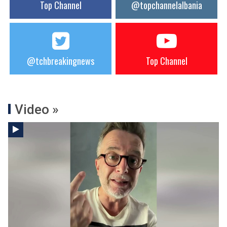
Top Channel
@topchannelalbania
@tchbreakingnews
Top Channel
Video »