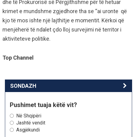
dhe të Prokurorisë së Përgjithshme për të hetuar
krimet e mundshme zgjedhore tha se “ai uronte që
kjo të mos ishte një lajthitje e momentit. Kërkoi që
menjëherë të ndalet çdo lloj survejimi në territor i
aktiviteteve politike.
Top Channel
SONDAZH
Pushimet tuaja këtë vit?
Në Shqipëri
Jashtë vendit
Asgjëkundi