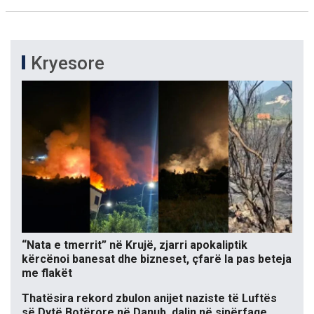
Kryesore
“Nata e tmerrit” në Krujë, zjarri apokaliptik
kërcënoi banesat dhe bizneset, çfarë la pas beteja
me flakët
Thatësira rekord zbulon anijet naziste të Luftës
së Dytë Botërore në Danub, dalin në sipërfaqe