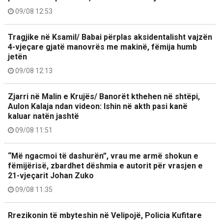
09/08 12:53
Tragjike në Ksamil/ Babai përplas aksidentalisht vajzën
4-vjeçare gjatë manovrës me makinë, fëmija humb
jetën
09/08 12:13
Zjarri në Malin e Krujës/ Banorët kthehen në shtëpi,
Aulon Kalaja ndan videon: Ishin në akth pasi kanë
kaluar natën jashtë
09/08 11:51
“Më ngacmoi të dashurën”, vrau me armë shokun e
fëmijërisë, zbardhet dëshmia e autorit për vrasjen e
21-vjeçarit Johan Zuko
09/08 11:35
Rrezikonin të mbyteshin në Velipojë, Policia Kufitare