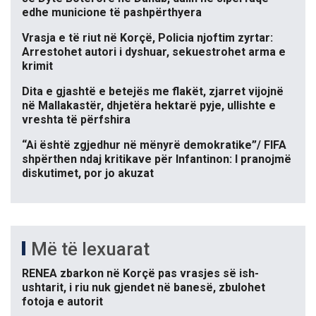
edhe municione të pashpërthyera
Vrasja e të riut në Korçë, Policia njoftim zyrtar:
Arrestohet autori i dyshuar, sekuestrohet arma e
krimit
Dita e gjashtë e betejës me flakët, zjarret vijojnë
në Mallakastër, dhjetëra hektarë pyje, ullishte e
vreshta të përfshira
“Ai është zgjedhur në mënyrë demokratike”/ FIFA
shpërthen ndaj kritikave për Infantinon: I pranojmë
diskutimet, por jo akuzat
Më të lexuarat
RENEA zbarkon në Korçë pas vrasjes së ish-
ushtarit, i riu nuk gjendet në banesë, zbulohet
fotoja e autorit