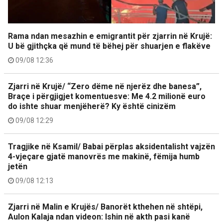
Rama ndan mesazhin e emigrantit për zjarrin në Krujë:
U bë gjithçka që mund të bëhej për shuarjen e flakëve
09/08 12:36
Zjarri në Krujë/ “Zero dëme në njerëz dhe banesa”,
Braçe i përgjigjet komentuesve: Me 4.2 milionë euro
do ishte shuar menjëherë? Ky është cinizëm
09/08 12:29
Tragjike në Ksamil/ Babai përplas aksidentalisht vajzën
4-vjeçare gjatë manovrës me makinë, fëmija humb
jetën
09/08 12:13
Zjarri në Malin e Krujës/ Banorët kthehen në shtëpi,
Aulon Kalaja ndan videon: Ishin në akth pasi kanë