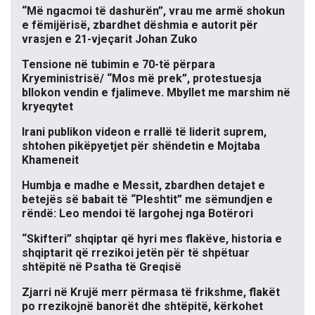
“Më ngacmoi të dashurën”, vrau me armë shokun
e fëmijërisë, zbardhet dëshmia e autorit për
vrasjen e 21-vjeçarit Johan Zuko
Tensione në tubimin e 70-të përpara
Kryeministrisë/ “Mos më prek”, protestuesja
bllokon vendin e fjalimeve. Mbyllet me marshim në
kryeqytet
Irani publikon videon e rrallë të liderit suprem,
shtohen pikëpyetjet për shëndetin e Mojtaba
Khameneit
Humbja e madhe e Messit, zbardhen detajet e
betejës së babait të “Pleshtit” me sëmundjen e
rëndë: Leo mendoi të largohej nga Botërori
“Skifteri” shqiptar që hyri mes flakëve, historia e
shqiptarit që rrezikoi jetën për të shpëtuar
shtëpitë në Psatha të Greqisë
Zjarri në Krujë merr përmasa të frikshme, flakët
po rrezikojnë banorët dhe shtëpitë, kërkohet