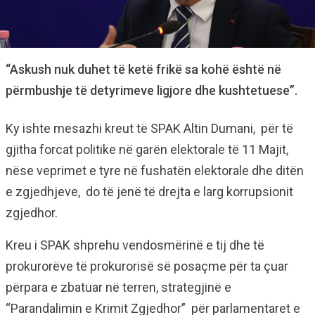
“Askush nuk duhet të ketë frikë sa kohë është në
përmbushje të detyrimeve ligjore dhe kushtetuese”.
Ky ishte mesazhi kreut të SPAK Altin Dumani, për të
gjitha forcat politike në garën elektorale të 11 Majit,
nëse veprimet e tyre në fushatën elektorale dhe ditën
e zgjedhjeve, do të jenë të drejta e larg korrupsionit
zgjedhor.
Kreu i SPAK shprehu vendosmërinë e tij dhe të
prokurorëve të prokurorisë së posaçme për ta çuar
përpara e zbatuar në terren, strategjinë e
“Parandalimin e Krimit Zgjedhor” për parlamentaret e