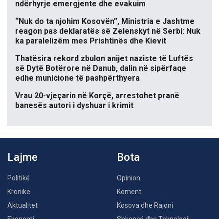
ndërhyrje emergjente dhe evakuim
“Nuk do ta njohim Kosovën”, Ministria e Jashtme
reagon pas deklaratës së Zelenskyt në Serbi: Nuk
ka paralelizëm mes Prishtinës dhe Kievit
Thatësira rekord zbulon anijet naziste të Luftës
së Dytë Botërore në Danub, dalin në sipërfaqe
edhe municione të pashpërthyera
Vrau 20-vjeçarin në Korçë, arrestohet pranë
banesës autori i dyshuar i krimit
Lajme
Bota
Politikë
Opinion
Kronikë
Koment
Aktualitet
Kosova dhe Rajoni