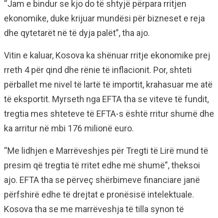
“Jam e bindur se kjo do të shtyjë përpara rritjen
ekonomike, duke krijuar mundësi për bizneset e reja
dhe qytetarët në të dyja palët”, tha ajo.
Vitin e kaluar, Kosova ka shënuar rritje ekonomike prej
rreth 4 për qind dhe rënie të inflacionit. Por, shteti
përballet me nivel të lartë të importit, krahasuar me atë
të eksportit. Myrseth nga EFTA tha se viteve të fundit,
tregtia mes shteteve të EFTA-s është rritur shumë dhe
ka arritur në mbi 176 milionë euro.
“Me lidhjen e Marrëveshjes për Tregti të Lirë mund të
presim që tregtia të rritet edhe më shumë”, theksoi
ajo. EFTA tha se përveç shërbimeve financiare janë
përfshirë edhe të drejtat e pronësisë intelektuale.
Kosova tha se me marrëveshja të tilla synon të