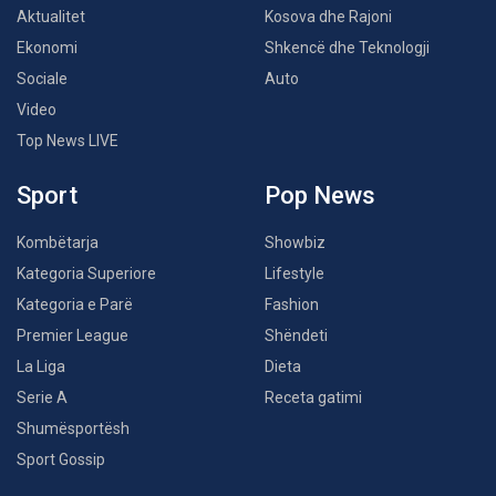
Aktualitet
Kosova dhe Rajoni
Ekonomi
Shkencë dhe Teknologji
Sociale
Auto
Video
Top News LIVE
Sport
Pop News
Kombëtarja
Showbiz
Kategoria Superiore
Lifestyle
Kategoria e Parë
Fashion
Premier League
Shëndeti
La Liga
Dieta
Serie A
Receta gatimi
Shumësportësh
Sport Gossip