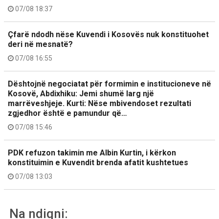
07/08 18:37
Çfarë ndodh nëse Kuvendi i Kosovës nuk konstituohet
deri në mesnatë?
07/08 16:55
Dështojnë negociatat për formimin e institucioneve në
Kosovë, Abdixhiku: Jemi shumë larg një
marrëveshjeje. Kurti: Nëse mbivendoset rezultati
zgjedhor është e pamundur që…
07/08 15:46
PDK refuzon takimin me Albin Kurtin, i kërkon
konstituimin e Kuvendit brenda afatit kushtetues
07/08 13:03
Na ndiqni: