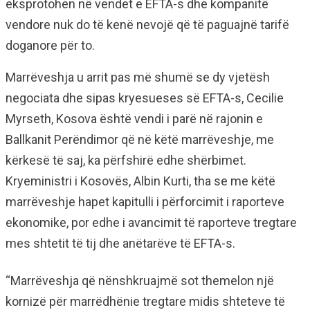
eksprotohen në vendet e EFTA-s dhe kompanitë
vendore nuk do të kenë nevojë që të paguajnë tarifë
doganore për to.
Marrëveshja u arrit pas më shumë se dy vjetësh
negociata dhe sipas kryesueses së EFTA-s, Cecilie
Myrseth, Kosova është vendi i parë në rajonin e
Ballkanit Perëndimor që në këtë marrëveshje, me
kërkesë të saj, ka përfshirë edhe shërbimet.
Kryeministri i Kosovës, Albin Kurti, tha se me këtë
marrëveshje hapet kapitulli i përforcimit i raporteve
ekonomike, por edhe i avancimit të raporteve tregtare
mes shtetit të tij dhe anëtarëve të EFTA-s.
“Marrëveshja që nënshkruajmë sot themelon një
kornizë për marrëdhënie tregtare midis shteteve të