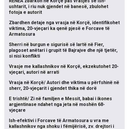
RENEA zbarkon në Korçë pas vrasjes së ish-
ushtarit, i riu nuk gjendet në banesë, zbulohet
fotoja e autorit
Zbardhen detaje nga vrasja në Korçë, identifikohet
viktima, 20-vjeçari ka qenë pjesë e Forcave të
Armatosura
Sherri në burgun e sigurisë së lartë në Fier,
plagoset anëtari i grupit të Bajrajve dhe një tjetër,
si nisi konflikti
Vrasje me kallashnikov në Korçë, ekzekutohet 20-
vjeçari, autori në arrati
Vrasja në Korçë/ Autori dhe viktima u përfshinë në
sherr, 20-vjeçarit i gjendet thika në dorë
E trishtë/ Zi në familjen e Messit, babai i ikones
argjentinase ndahet nga jeta në moshën 68-
vjeçare
Ish-efektivi i Forcave të Armatosura u vra me
kallashnikov nga shoku i fëmijërisë, zv. drejtori i