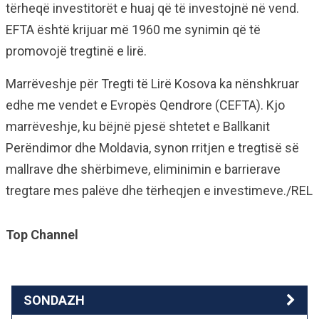
tërheqë investitorët e huaj që të investojnë në vend.
EFTA është krijuar më 1960 me synimin që të
promovojë tregtinë e lirë.
Marrëveshje për Tregti të Lirë Kosova ka nënshkruar
edhe me vendet e Evropës Qendrore (CEFTA). Kjo
marrëveshje, ku bëjnë pjesë shtetet e Ballkanit
Perëndimor dhe Moldavia, synon rritjen e tregtisë së
mallrave dhe shërbimeve, eliminimin e barrierave
tregtare mes palëve dhe tërheqjen e investimeve./REL
Top Channel
SONDAZH