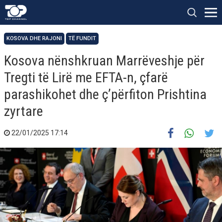
KOSOVA DHE RAJONI
TË FUNDIT
Kosova nënshkruan Marrëveshje për
Tregti të Lirë me EFTA-n, çfarë
parashikohet dhe ç’përfiton Prishtina
zyrtare
22/01/2025 17:14