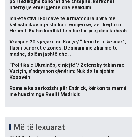
po rrezikojnë banorët dhe shtëpitë, kërkohet
ndërhyrje emergjente dhe evakuim
Ish-efektivi i Forcave të Armatosura u vra me
kallashnikov nga shoku i fëmijërisë, zv. drejtori i
Hetimit: Kishin konflikt të mbartur prej disa kohësh
Vrasja e 20-vjeçarit në Korçë/ “Jemi të frikësuar”,
flasin banorët e zonës: Dëgjuam një zhurmë të
madhe, dolëm jashtë dhe…
“Politika e Ukrainës, e njëjtë”/ Zelensky takim me
Vuçiçin, s’ndryshon qëndrim: Nuk do ta njohim
Kosovën
Roma e ka seriozisht për Endrick, kërkon ta marrë
me huazim nga Reali i Madridit
Më të lexuarat