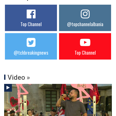
Top Channel
@topchannelalbania
@tchbreakingnews
Top Channel
Video »