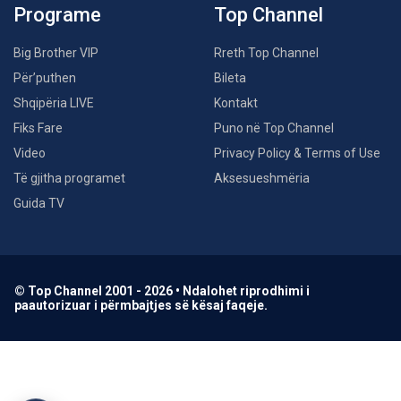
Programe
Top Channel
Big Brother VIP
Rreth Top Channel
Për’puthen
Bileta
Shqipëria LIVE
Kontakt
Fiks Fare
Puno në Top Channel
Video
Privacy Policy & Terms of Use
Të gjitha programet
Aksesueshmëria
Guida TV
© Top Channel 2001 - 2026 • Ndalohet riprodhimi i
paautorizuar i përmbajtjes së kësaj faqeje.