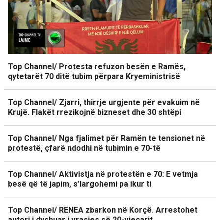
Top Channel/ Protesta refuzon besën e Ramës,
qytetarët 70 ditë tubim përpara Kryeministrisë
Top Channel/ Zjarri, thirrje urgjente për evakuim në
Krujë. Flakët rrezikojnë bizneset dhe 30 shtëpi
Top Channel/ Nga fjalimet për Ramën te tensionet në
protestë, çfarë ndodhi në tubimin e 70-të
Top Channel/ Aktivistja në protestën e 70: E vetmja
besë që të japim, s’largohemi pa ikur ti
Top Channel/ RENEA zbarkon në Korçë. Arrestohet
autori i dyshuar i vrasjes së 20-vjeçarit