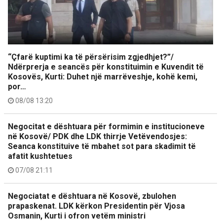
“Çfarë kuptimi ka të përsërisim zgjedhjet?”/
Ndërprerja e seancës për konstituimin e Kuvendit të
Kosovës, Kurti: Duhet një marrëveshje, kohë kemi,
por…
08/08 13:20
Negocitat e dështuara për formimin e institucioneve
në Kosovë/ PDK dhe LDK thirrje Vetëvendosjes:
Seanca konstituive të mbahet sot para skadimit të
afatit kushtetues
07/08 21:11
Negociatat e dështuara në Kosovë, zbulohen
prapaskenat. LDK kërkon Presidentin për Vjosa
Osmanin, Kurti i ofron vetëm ministri