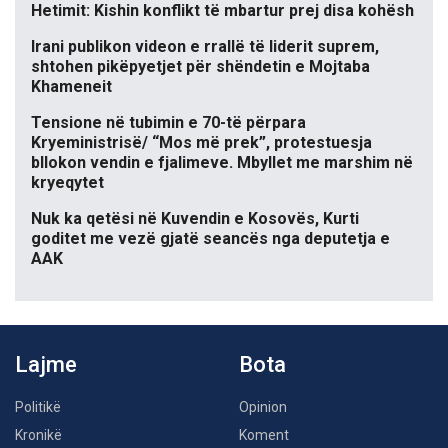
Hetimit: Kishin konflikt të mbartur prej disa kohësh
Irani publikon videon e rrallë të liderit suprem,
shtohen pikëpyetjet për shëndetin e Mojtaba
Khameneit
Tensione në tubimin e 70-të përpara
Kryeministrisë/ “Mos më prek”, protestuesja
bllokon vendin e fjalimeve. Mbyllet me marshim në
kryeqytet
Nuk ka qetësi në Kuvendin e Kosovës, Kurti
goditet me vezë gjatë seancës nga deputetja e
AAK
Lajme
Bota
Politikë
Opinion
Kronikë
Koment