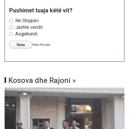
Pushimet tuaja këtë vit?
Në Shqipëri
Jashtë vendit
Asgjëkundi
Vote
View Results
Kosova dhe Rajoni »