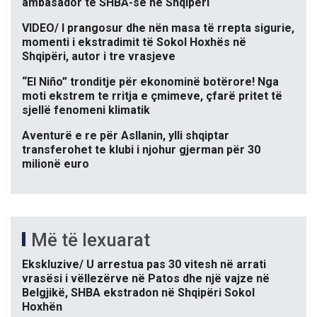
ambasador të SHBA-së në Shqipëri
VIDEO/ I prangosur dhe nën masa të rrepta sigurie,
momenti i ekstradimit të Sokol Hoxhës në
Shqipëri, autor i tre vrasjeve
“El Niño” tronditje për ekonominë botërore! Nga
moti ekstrem te rritja e çmimeve, çfarë pritet të
sjellë fenomeni klimatik
Aventurë e re për Asllanin, ylli shqiptar
transferohet te klubi i njohur gjerman për 30
milionë euro
Më të lexuarat
Ekskluzive/ U arrestua pas 30 vitesh në arrati
vrasësi i vëllezërve në Patos dhe një vajze në
Belgjikë, SHBA ekstradon në Shqipëri Sokol
Hoxhën