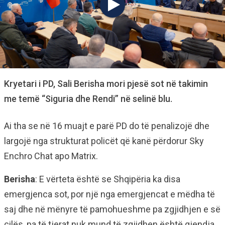
Kryetari i PD, Sali Berisha mori pjesë sot në takimin
me temë “Siguria dhe Rendi” në selinë blu.
Ai tha se në 16 muajt e parë PD do të penalizojë dhe
largojë nga strukturat policët që kanë përdorur Sky
Enchro Chat apo Matrix.
Berisha
: E vërteta është se Shqipëria ka disa
emergjenca sot, por një nga emergjencat e mëdha të
saj dhe në mënyre të pamohueshme pa zgjidhjen e së
cilës, pa të tjerat nuk mund të zgjidhen është gjendja