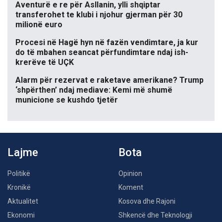
Aventurë e re për Asllanin, ylli shqiptar
transferohet te klubi i njohur gjerman për 30
milionë euro
Procesi në Hagë hyn në fazën vendimtare, ja kur
do të mbahen seancat përfundimtare ndaj ish-
krerëve të UÇK
Alarm për rezervat e raketave amerikane? Trump
‘shpërthen’ ndaj mediave: Kemi më shumë
municione se kushdo tjetër
Lajme
Bota
Politikë
Opinion
Kronikë
Koment
Aktualitet
Kosova dhe Rajoni
Ekonomi
Shkencë dhe Teknologji