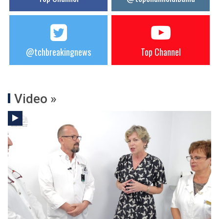
@tchbreakingnews
Top Channel
Video »