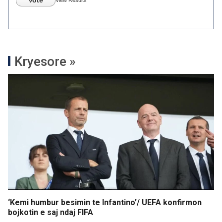
Vote
View Results
Kryesore »
‘Kemi humbur besimin te Infantino’/ UEFA konfirmon
bojkotin e saj ndaj FIFA