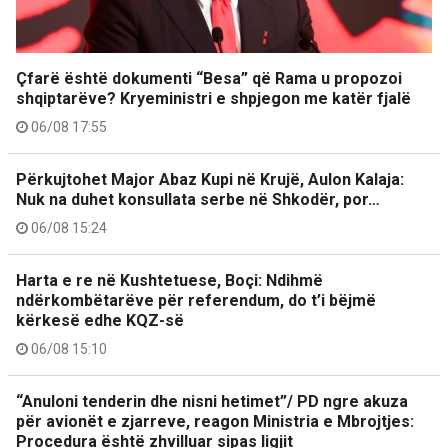
Çfarë është dokumenti “Besa” që Rama u propozoi
shqiptarëve? Kryeministri e shpjegon me katër fjalë
06/08 17:55
Përkujtohet Major Abaz Kupi në Krujë, Aulon Kalaja:
Nuk na duhet konsullata serbe në Shkodër, por…
06/08 15:24
Harta e re në Kushtetuese, Boçi: Ndihmë
ndërkombëtarëve për referendum, do t’i bëjmë
kërkesë edhe KQZ-së
06/08 15:10
“Anuloni tenderin dhe nisni hetimet”/ PD ngre akuza
për avionët e zjarreve, reagon Ministria e Mbrojtjes:
Procedura është zhvilluar sipas ligjit