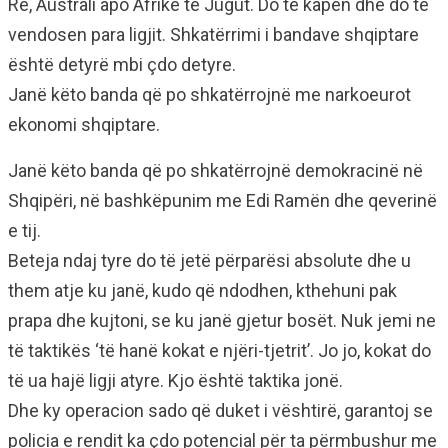
Re, Australi apo Afrikë të Jugut. Do të kapen dhe do të
vendosen para ligjit. Shkatërrimi i bandave shqiptare
është detyrë mbi çdo detyre.
Janë këto banda që po shkatërrojnë me narkoeurot
ekonomi shqiptare.
Janë këto banda që po shkatërrojnë demokracinë në
Shqipëri, në bashkëpunim me Edi Ramën dhe qeverinë
e tij.
Beteja ndaj tyre do të jetë përparësi absolute dhe u
them atje ku janë, kudo që ndodhen, kthehuni pak
prapa dhe kujtoni, se ku janë gjetur bosët. Nuk jemi ne
të taktikës ‘të hanë kokat e njëri-tjetrit’. Jo jo, kokat do
të ua hajë ligji atyre. Kjo është taktika jonë.
Dhe ky operacion sado që duket i vështirë, garantoj se
policia e rendit ka çdo potencial për ta përmbushur me