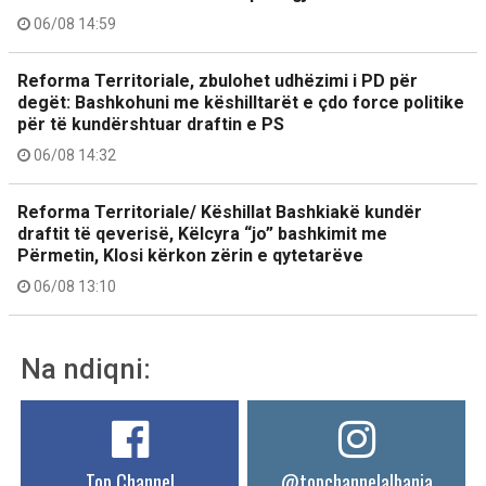
06/08 14:59
Reforma Territoriale, zbulohet udhëzimi i PD për
degët: Bashkohuni me këshilltarët e çdo force politike
për të kundërshtuar draftin e PS
06/08 14:32
Reforma Territoriale/ Këshillat Bashkiakë kundër
draftit të qeverisë, Këlcyra “jo” bashkimit me
Përmetin, Klosi kërkon zërin e qytetarëve
06/08 13:10
Na ndiqni:
Top Channel
@topchannelalbania