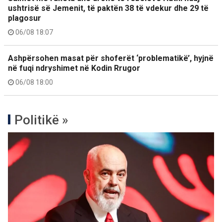
ushtrisë së Jemenit, të paktën 38 të vdekur dhe 29 të
plagosur
06/08 18:07
Ashpërsohen masat për shoferët ‘problematikë’, hyjnë
në fuqi ndryshimet në Kodin Rrugor
06/08 18:00
Politikë »