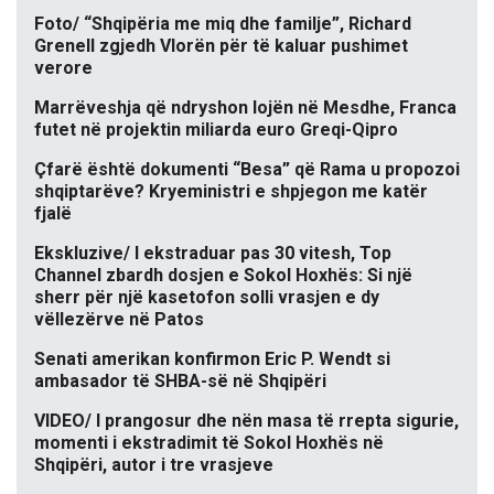
Foto/ “Shqipëria me miq dhe familje”, Richard
Grenell zgjedh Vlorën për të kaluar pushimet
verore
Marrëveshja që ndryshon lojën në Mesdhe, Franca
futet në projektin miliarda euro Greqi-Qipro
Çfarë është dokumenti “Besa” që Rama u propozoi
shqiptarëve? Kryeministri e shpjegon me katër
fjalë
Ekskluzive/ I ekstraduar pas 30 vitesh, Top
Channel zbardh dosjen e Sokol Hoxhës: Si një
sherr për një kasetofon solli vrasjen e dy
vëllezërve në Patos
Senati amerikan konfirmon Eric P. Wendt si
ambasador të SHBA-së në Shqipëri
VIDEO/ I prangosur dhe nën masa të rrepta sigurie,
momenti i ekstradimit të Sokol Hoxhës në
Shqipëri, autor i tre vrasjeve