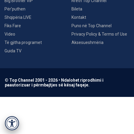
Big Brother VIP
Rreth Top Channel
Për’puthen
Bileta
Shqipëria LIVE
Kontakt
Fiks Fare
Puno në Top Channel
Video
Privacy Policy & Terms of Use
Të gjitha programet
Aksesueshmëria
Guida TV
© Top Channel 2001 - 2026 • Ndalohet riprodhimi i
paautorizuar i përmbajtjes së kësaj faqeje.
Accessibility