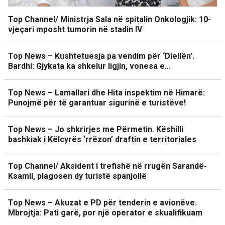
Top Channel/ Ministrja Sala në spitalin Onkologjik: 10-
vjeçari mposht tumorin në stadin IV
Top News – Kushtetuesja pa vendim për ‘Diellën’.
Bardhi: Gjykata ka shkelur ligjin, vonesa e…
Top News – Lamallari dhe Hita inspektim në Himarë:
Punojmë për të garantuar sigurinë e turistëve!
Top News – Jo shkrirjes me Përmetin. Këshilli
bashkiak i Këlcyrës ‘rrëzon’ draftin e territoriales
Top Channel/ Aksident i trefishë në rrugën Sarandë-
Ksamil, plagosen dy turistë spanjollë
Top News – Akuzat e PD për tenderin e avionëve.
Mbrojtja: Pati garë, por një operator e skualifikuam