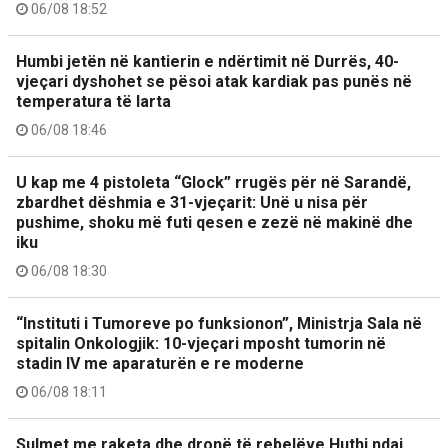
06/08 18:52
Humbi jetën në kantierin e ndërtimit në Durrës, 40-
vjeçari dyshohet se pësoi atak kardiak pas punës në
temperatura të larta
06/08 18:46
U kap me 4 pistoleta “Glock” rrugës për në Sarandë,
zbardhet dëshmia e 31-vjeçarit: Unë u nisa për
pushime, shoku më futi qesen e zezë në makinë dhe
iku
06/08 18:30
“Instituti i Tumoreve po funksionon”, Ministrja Sala në
spitalin Onkologjik: 10-vjeçari mposht tumorin në
stadin IV me aparaturën e re moderne
06/08 18:11
Sulmet me raketa dhe dronë të rebelëve Huthi ndaj