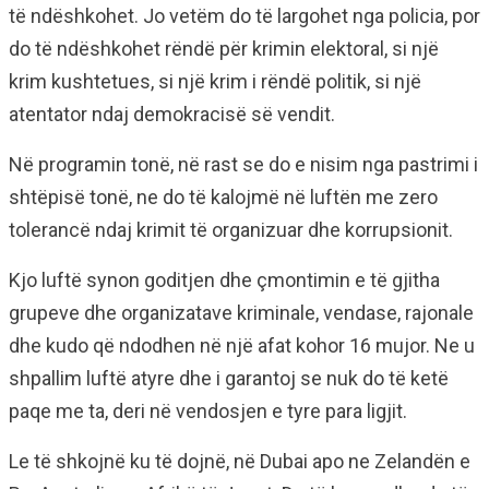
të ndëshkohet. Jo vetëm do të largohet nga policia, por
do të ndëshkohet rëndë për krimin elektoral, si një
krim kushtetues, si një krim i rëndë politik, si një
atentator ndaj demokracisë së vendit.
Në programin tonë, në rast se do e nisim nga pastrimi i
shtëpisë tonë, ne do të kalojmë në luftën me zero
tolerancë ndaj krimit të organizuar dhe korrupsionit.
Kjo luftë synon goditjen dhe çmontimin e të gjitha
grupeve dhe organizatave kriminale, vendase, rajonale
dhe kudo që ndodhen në një afat kohor 16 mujor. Ne u
shpallim luftë atyre dhe i garantoj se nuk do të ketë
paqe me ta, deri në vendosjen e tyre para ligjit.
Le të shkojnë ku të dojnë, në Dubai apo ne Zelandën e