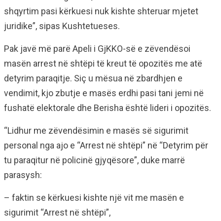
shqyrtim pasi kërkuesi nuk kishte shteruar mjetet
juridike”, sipas Kushtetueses.
Pak javë më parë Apeli i GjKKO-së e zëvendësoi
masën arrest në shtëpi të kreut të opozitës me atë
detyrim paraqitje. Siç u mësua në zbardhjen e
vendimit, kjo zbutje e masës erdhi pasi tani jemi në
fushatë elektorale dhe Berisha është lideri i opozitës.
“Lidhur me zëvendësimin e masës së sigurimit
personal nga ajo e “Arrest në shtëpi” në “Detyrim për
tu paraqitur në policinë gjyqësore”, duke marrë
parasysh:
– faktin se kërkuesi kishte një vit me masën e
sigurimit “Arrest në shtëpi”,