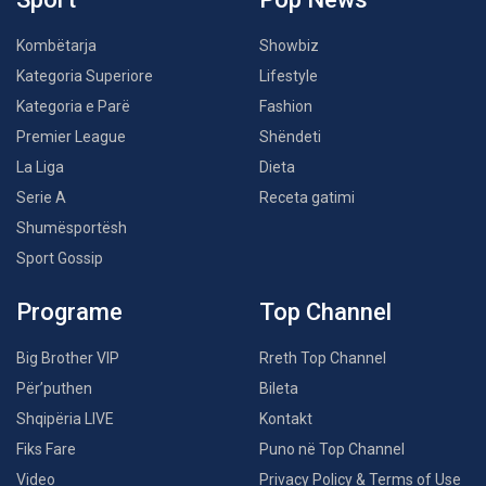
Kombëtarja
Showbiz
Kategoria Superiore
Lifestyle
Kategoria e Parë
Fashion
Premier League
Shëndeti
La Liga
Dieta
Serie A
Receta gatimi
Shumësportësh
Sport Gossip
Programe
Top Channel
Big Brother VIP
Rreth Top Channel
Për’puthen
Bileta
Shqipëria LIVE
Kontakt
Fiks Fare
Puno në Top Channel
Video
Privacy Policy & Terms of Use