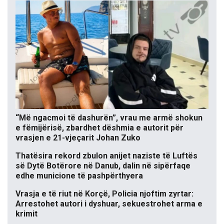
“Më ngacmoi të dashurën”, vrau me armë shokun
e fëmijërisë, zbardhet dëshmia e autorit për
vrasjen e 21-vjeçarit Johan Zuko
Thatësira rekord zbulon anijet naziste të Luftës
së Dytë Botërore në Danub, dalin në sipërfaqe
edhe municione të pashpërthyera
Vrasja e të riut në Korçë, Policia njoftim zyrtar:
Arrestohet autori i dyshuar, sekuestrohet arma e
krimit