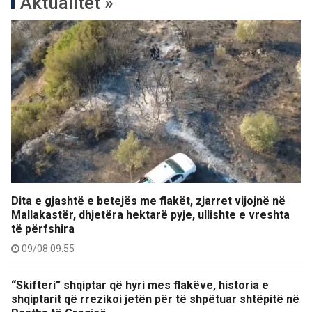
Aktualitet »
Dita e gjashtë e betejës me flakët, zjarret vijojnë në
Mallakastër, dhjetëra hektarë pyje, ullishte e vreshta
të përfshira
09/08 09:55
“Skifteri” shqiptar që hyri mes flakëve, historia e
shqiptarit që rrezikoi jetën për të shpëtuar shtëpitë në