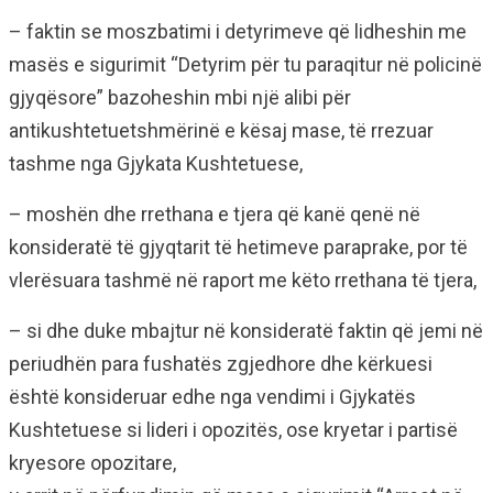
– faktin se moszbatimi i detyrimeve që lidheshin me
masës e sigurimit “Detyrim për tu paraqitur në policinë
gjyqësore” bazoheshin mbi një alibi për
antikushtetuetshmërinë e kësaj mase, të rrezuar
tashme nga Gjykata Kushtetuese,
– moshën dhe rrethana e tjera që kanë qenë në
konsideratë të gjyqtarit të hetimeve paraprake, por të
vlerësuara tashmë në raport me këto rrethana të tjera,
– si dhe duke mbajtur në konsideratë faktin që jemi në
periudhën para fushatës zgjedhore dhe kërkuesi
është konsideruar edhe nga vendimi i Gjykatës
Kushtetuese si lideri i opozitës, ose kryetar i partisë
kryesore opozitare,