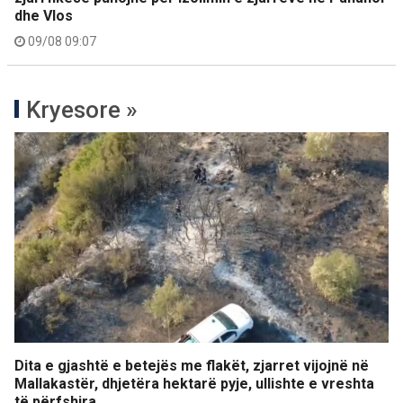
dhe Vlos
09/08 09:07
Kryesore »
Dita e gjashtë e betejës me flakët, zjarret vijojnë në
Mallakastër, dhjetëra hektarë pyje, ullishte e vreshta
të përfshira