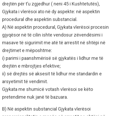
drejtën për t’u zgjedhur ( neni 45 i Kushtetutës),
Gjykata i vlerësoi ato në dy aspekte: në aspektin
procedural dhe aspektin substancial.
A) Në aspektin procedural, Gjykata vlerësoi procesin
gjyqësor në të cilin ishte vendosur zëvendësimi i
masave të sigurimit me atë të arrestit në shtëpi në
drejtimet e mëposhtme:
i) parimi i paanshmërisë së gjykatës i lidhur me të
drejtën e mbrojtjes efektive;
ii) së drejtës së aksesit të lidhur me standardin e
arsyetimit të vendimit.
Gjykata me shumicë votash vlerësoi se këto
pretendime nuk janë të bazuara.
B) Në aspektin substancial Gjykata vlerësoi