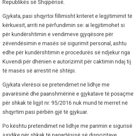
Republikës së Shqipërisë.
Gjykata, pasi shqyrtoi fillimisht kriteret e legjitimimit të
kërkuesit, arriti në përfundimin se: ai legjitimohet si
për kundërshtimin e vendimeve gjyqësore për
zëvendësimin e masës së sigurimit personal, ashtu
edhe për kundërshtimin e procedurës së ndjekur nga
Kuvendi për dhënien e autorizimit për caktimin ndaj tij
të masës së arrestit në shtëpi.
Gjykata vlerësoi se pretendimet në lidhje me
pavarësinë dhe paanshmërinë e gjykatave të posaçme
për shkak të ligjit nr. 95/2016 nuk mund të merret në
shqyrtim pasi përbën gjë të gjykuar.
Po kështu pretendimet në lidhje me parimin e sigurisë
juridike për shkak të paqartësisë së dispozitave