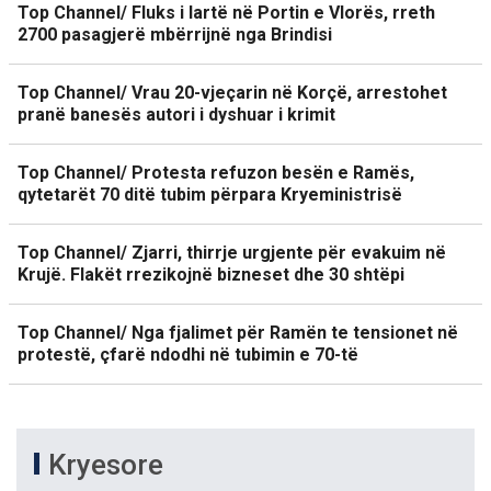
Top Channel/ Fluks i lartë në Portin e Vlorës, rreth
2700 pasagjerë mbërrijnë nga Brindisi
Top Channel/ Vrau 20-vjeçarin në Korçë, arrestohet
pranë banesës autori i dyshuar i krimit
Top Channel/ Protesta refuzon besën e Ramës,
qytetarët 70 ditë tubim përpara Kryeministrisë
Top Channel/ Zjarri, thirrje urgjente për evakuim në
Krujë. Flakët rrezikojnë bizneset dhe 30 shtëpi
Top Channel/ Nga fjalimet për Ramën te tensionet në
protestë, çfarë ndodhi në tubimin e 70-të
Kryesore