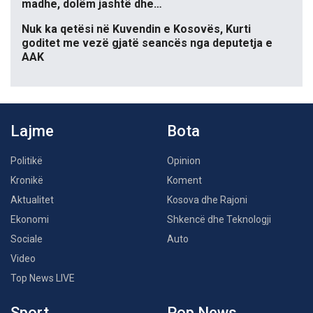
madhe, dolëm jashtë dhe…
Nuk ka qetësi në Kuvendin e Kosovës, Kurti
goditet me vezë gjatë seancës nga deputetja e
AAK
Lajme
Bota
Politikë
Opinion
Kronikë
Koment
Aktualitet
Kosova dhe Rajoni
Ekonomi
Shkencë dhe Teknologji
Sociale
Auto
Video
Top News LIVE
Sport
Pop News