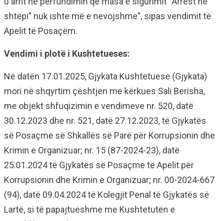
u arrit në përfundimin që masa e sigurimit “Arrest në
shtëpi” nuk ishte më e nevojshme”, sipas vendimit të
Apelit të Posaçëm.
Vendimi i plotë i Kushtetueses:
Në datën 17.01.2025, Gjykata Kushtetuese (Gjykata)
mori në shqyrtim çështjen me kërkues Sali Berisha,
me objekt shfuqizimin e vendimeve nr. 520, datë
30.12.2023 dhe nr. 521, datë 27.12.2023, të Gjykatës
së Posaçme së Shkallës së Parë për Korrupsionin dhe
Krimin e Organizuar; nr. 15 (87-2024-23), datë
25.01.2024 të Gjykatës së Posaçme të Apelit për
Korrupsionin dhe Krimin e Organizuar; nr. 00-2024-667
(94), datë 09.04.2024 të Kolegjit Penal të Gjykatës së
Lartë, si të papajtueshme me Kushtetutën e