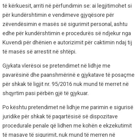
të kërkuesit, arriti në përfundimin se: ai legjitimohet si
për kundërshtimin e vendimeve gjyqësore për
zëvendësimin e masës së sigurimit personal, ashtu
edhe për kundërshtimin e procedurës së ndjekur nga
Kuvendi për dhënien e autorizimit për caktimin ndaj tij
të masës së arrestit në shtëpi.
Gjykata vlerësoi se pretendimet në lidhje me
pavarësinë dhe paanshmërinë e gjykatave të posaçme
për shkak të ligjit nr. 95/2016 nuk mund të merret në
shqyrtim pasi përbën gjë të gjykuar.
Po kështu pretendimet në lidhje me parimin e sigurisë
juridike për shkak të paqartësisë së dispozitave
procedurale penale që lidhen me kohën e ekzekutimit
të masave të sigurimit, nuk mund të merren në