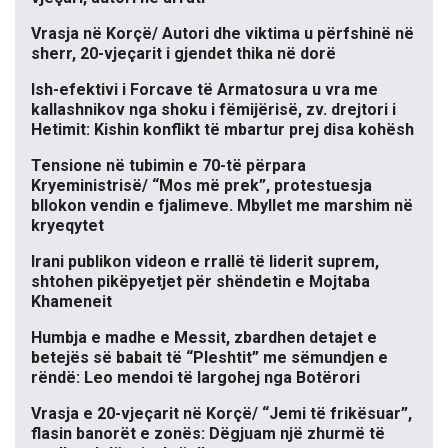
Vrasja në Korçë/ Autori dhe viktima u përfshinë në
sherr, 20-vjeçarit i gjendet thika në dorë
Ish-efektivi i Forcave të Armatosura u vra me
kallashnikov nga shoku i fëmijërisë, zv. drejtori i
Hetimit: Kishin konflikt të mbartur prej disa kohësh
Tensione në tubimin e 70-të përpara
Kryeministrisë/ “Mos më prek”, protestuesja
bllokon vendin e fjalimeve. Mbyllet me marshim në
kryeqytet
Irani publikon videon e rrallë të liderit suprem,
shtohen pikëpyetjet për shëndetin e Mojtaba
Khameneit
Humbja e madhe e Messit, zbardhen detajet e
betejës së babait të “Pleshtit” me sëmundjen e
rëndë: Leo mendoi të largohej nga Botërori
Vrasja e 20-vjeçarit në Korçë/ “Jemi të frikësuar”,
flasin banorët e zonës: Dëgjuam një zhurmë të