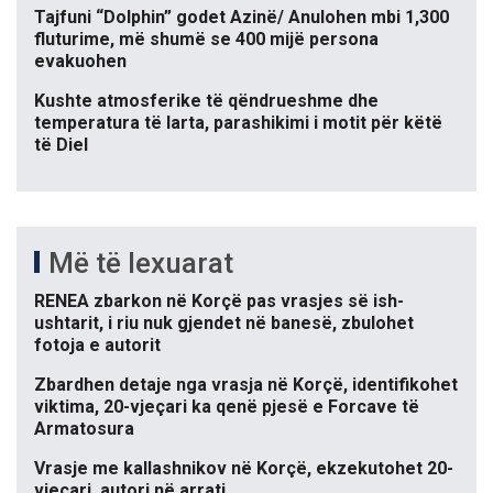
Tajfuni “Dolphin” godet Azinë/ Anulohen mbi 1,300
fluturime, më shumë se 400 mijë persona
evakuohen
Kushte atmosferike të qëndrueshme dhe
temperatura të larta, parashikimi i motit për këtë
të Diel
Më të lexuarat
RENEA zbarkon në Korçë pas vrasjes së ish-
ushtarit, i riu nuk gjendet në banesë, zbulohet
fotoja e autorit
Zbardhen detaje nga vrasja në Korçë, identifikohet
viktima, 20-vjeçari ka qenë pjesë e Forcave të
Armatosura
Vrasje me kallashnikov në Korçë, ekzekutohet 20-
vjeçari, autori në arrati