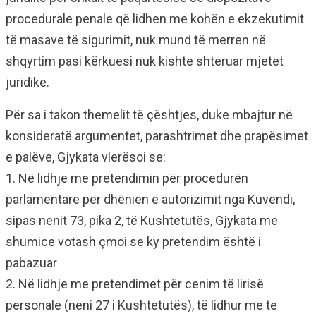
procedurale penale që lidhen me kohën e ekzekutimit
të masave të sigurimit, nuk mund të merren në
shqyrtim pasi kërkuesi nuk kishte shteruar mjetet
juridike.
Për sa i takon themelit të çështjes, duke mbajtur në
konsideratë argumentet, parashtrimet dhe prapësimet
e palëve, Gjykata vlerësoi se:
1. Në lidhje me pretendimin për procedurën
parlamentare për dhënien e autorizimit nga Kuvendi,
sipas nenit 73, pika 2, të Kushtetutës, Gjykata me
shumice votash çmoi se ky pretendim është i
pabazuar
2. Në lidhje me pretendimet për cenim të lirisë
personale (neni 27 i Kushtetutës), të lidhur me te