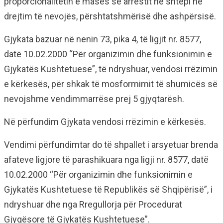
proporcionalitetin e masës së arrestit ne shtëpi në
drejtim të nevojës, përshtatshmërisë dhe ashpërsisë.
Gjykata bazuar në nenin 73, pika 4, të ligjit nr. 8577,
datë 10.02.2000 “Për organizimin dhe funksionimin e
Gjykatës Kushtetuese”, të ndryshuar, vendosi rrëzimin
e kërkesës, për shkak të mosformimit të shumicës së
nevojshme vendimmarrëse prej 5 gjyqtarësh.
Në përfundim Gjykata vendosi rrëzimin e kërkesës.
Vendimi përfundimtar do të shpallet i arsyetuar brenda
afateve ligjore të parashikuara nga ligji nr. 8577, datë
10.02.2000 “Për organizimin dhe funksionimin e
Gjykatës Kushtetuese të Republikës së Shqipërisë”, i
ndryshuar dhe nga Rregullorja për Procedurat
Gjyqësore të Gjykatës Kushtetuese”.