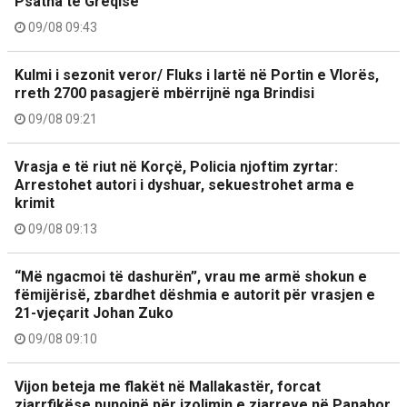
Psatha të Greqisë
09/08 09:43
Kulmi i sezonit veror/ Fluks i lartë në Portin e Vlorës,
rreth 2700 pasagjerë mbërrijnë nga Brindisi
09/08 09:21
Vrasja e të riut në Korçë, Policia njoftim zyrtar:
Arrestohet autori i dyshuar, sekuestrohet arma e
krimit
09/08 09:13
“Më ngacmoi të dashurën”, vrau me armë shokun e
fëmijërisë, zbardhet dëshmia e autorit për vrasjen e
21-vjeçarit Johan Zuko
09/08 09:10
Vijon beteja me flakët në Mallakastër, forcat
zjarrfikëse punojnë për izolimin e zjarreve në Panahor