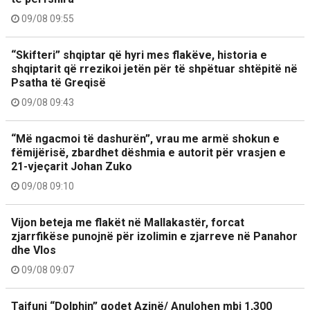
09/08 09:55
“Skifteri” shqiptar që hyri mes flakëve, historia e
shqiptarit që rrezikoi jetën për të shpëtuar shtëpitë në
Psatha të Greqisë
09/08 09:43
“Më ngacmoi të dashurën”, vrau me armë shokun e
fëmijërisë, zbardhet dëshmia e autorit për vrasjen e
21-vjeçarit Johan Zuko
09/08 09:10
Vijon beteja me flakët në Mallakastër, forcat
zjarrfikëse punojnë për izolimin e zjarreve në Panahor
dhe Vlos
09/08 09:07
Tajfuni “Dolphin” godet Azinë/ Anulohen mbi 1,300