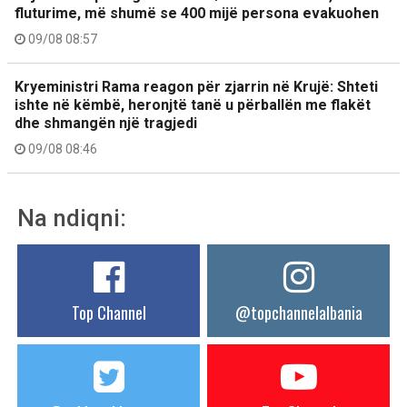
fluturime, më shumë se 400 mijë persona evakuohen
09/08 08:57
Kryeministri Rama reagon për zjarrin në Krujë: Shteti
ishte në këmbë, heronjtë tanë u përballën me flakët
dhe shmangën një tragjedi
09/08 08:46
Na ndiqni:
Top Channel
@topchannelalbania