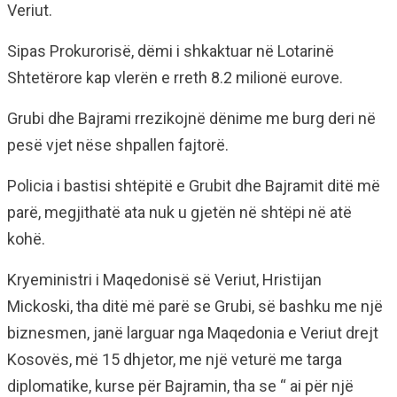
Veriut.
Sipas Prokurorisë, dëmi i shkaktuar në Lotarinë
Shtetërore kap vlerën e rreth 8.2 milionë eurove.
Grubi dhe Bajrami rrezikojnë dënime me burg deri në
pesë vjet nëse shpallen fajtorë.
Policia i bastisi shtëpitë e Grubit dhe Bajramit ditë më
parë, megjithatë ata nuk u gjetën në shtëpi në atë
kohë.
Kryeministri i Maqedonisë së Veriut, Hristijan
Mickoski, tha ditë më parë se Grubi, së bashku me një
biznesmen, janë larguar nga Maqedonia e Veriut drejt
Kosovës, më 15 dhjetor, me një veturë me targa
diplomatike, kurse për Bajramin, tha se “ ai për një