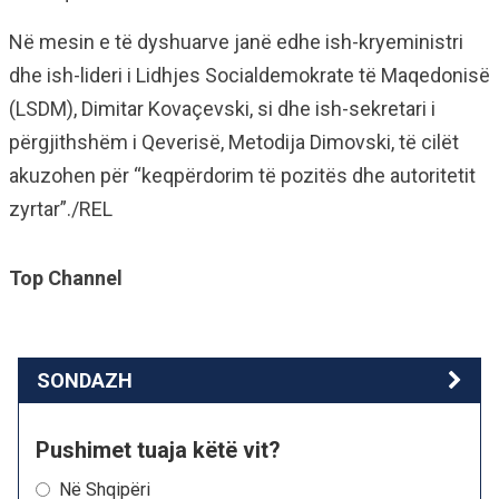
Në mesin e të dyshuarve janë edhe ish-kryeministri
dhe ish-lideri i Lidhjes Socialdemokrate të Maqedonisë
(LSDM), Dimitar Kovaçevski, si dhe ish-sekretari i
përgjithshëm i Qeverisë, Metodija Dimovski, të cilët
akuzohen për “keqpërdorim të pozitës dhe autoritetit
zyrtar”./REL
Top Channel
SONDAZH
Pushimet tuaja këtë vit?
Në Shqipëri