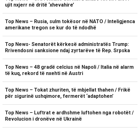
ujit nxjerr në dritë ‘xhevahire’
Top News – Rusia, sulm tokësor në NATO / Inteligjenca
amerikane tregon se kur do të ndodhë
Top News- Senatorët kërkesë administratës Trump:
Rrivendosni sanksione ndaj zyrtarëve të Rep. Srpska
Top News – 48 gradë celcius në Napoli / Italia në alarm
të kuq, rekord të nxehti në Austri
Top News – Tokat zhuriten, të mbjellat thahen / Frikë
për sigurinë ushqimore, fermerët ‘adaptohen’
Top News – Luftrat e ardhshme luftohen nga robotët /
Revolucion i dronëve në Ukrainë