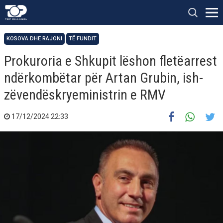
KOSOVA DHE RAJONI
TË FUNDIT
Prokuroria e Shkupit lëshon fletëarrest
ndërkombëtar për Artan Grubin, ish-
zëvendëskryeministrin e RMV
17/12/2024 22:33