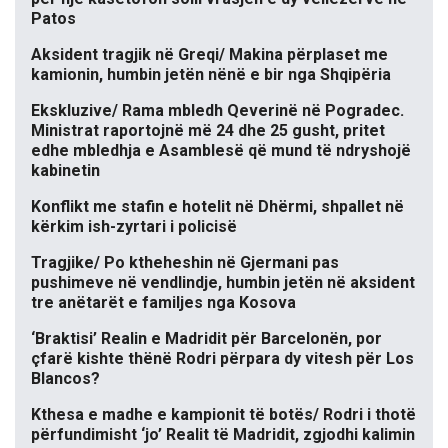
Patos
Aksident tragjik në Greqi/ Makina përplaset me
kamionin, humbin jetën nënë e bir nga Shqipëria
Ekskluzive/ Rama mbledh Qeverinë në Pogradec.
Ministrat raportojnë më 24 dhe 25 gusht, pritet
edhe mbledhja e Asamblesë që mund të ndryshojë
kabinetin
Konflikt me stafin e hotelit në Dhërmi, shpallet në
kërkim ish-zyrtari i policisë
Tragjike/ Po ktheheshin në Gjermani pas
pushimeve në vendlindje, humbin jetën në aksident
tre anëtarët e familjes nga Kosova
‘Braktisi’ Realin e Madridit për Barcelonën, por
çfarë kishte thënë Rodri përpara dy vitesh për Los
Blancos?
Kthesa e madhe e kampionit të botës/ Rodri i thotë
përfundimisht ‘jo’ Realit të Madridit, zgjodhi kalimin