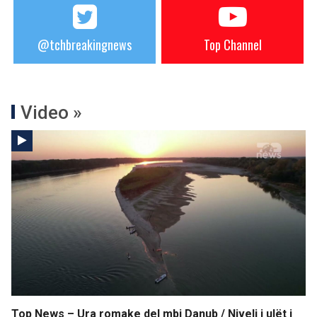
@tchbreakingnews
Top Channel
Video »
Top News – Ura romake del mbi Danub / Niveli i ulët i