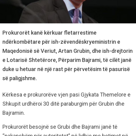
Prokurorët kanë kërkuar fletarrestime
ndërkombëtare për ish-zëvendëskryeministrin e
Maqedonisë së Veriut, Artan Grubin, dhe ish-drejtorin
e Lotarisë Shtetërore, Përparim Bajrami, të cilët janë
duke u hetuar në një rast për përvetësim të pasurisë
së paligjshme.
Kërkesa e prokurorëve vjen pasi Gjykata Themelore e
Shkupit urdhëroi 30 ditë paraburgim për Grubin dhe
Bajramin.
Prokurorët besojnë se Grubi dhe Bajrami janë të
“pakapshëm për autoritetet” në lidhje me hetimet në