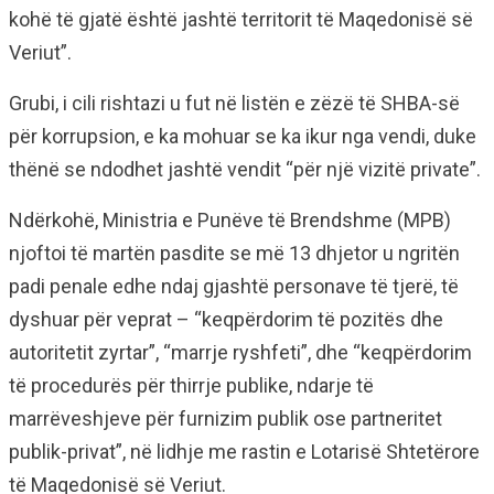
kohë të gjatë është jashtë territorit të Maqedonisë së
Veriut”.
Grubi, i cili rishtazi u fut në listën e zëzë të SHBA-së
për korrupsion, e ka mohuar se ka ikur nga vendi, duke
thënë se ndodhet jashtë vendit “për një vizitë private”.
Ndërkohë, Ministria e Punëve të Brendshme (MPB)
njoftoi të martën pasdite se më 13 dhjetor u ngritën
padi penale edhe ndaj gjashtë personave të tjerë, të
dyshuar për veprat – “keqpërdorim të pozitës dhe
autoritetit zyrtar”, “marrje ryshfeti”, dhe “keqpërdorim
të procedurës për thirrje publike, ndarje të
marrëveshjeve për furnizim publik ose partneritet
publik-privat”, në lidhje me rastin e Lotarisë Shtetërore
të Maqedonisë së Veriut.