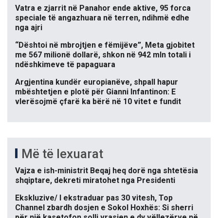
Vatra e zjarrit në Panahor ende aktive, 95 forca
speciale të angazhuara në terren, ndihmë edhe
nga ajri
“Dështoi në mbrojtjen e fëmijëve”, Meta gjobitet
me 567 milionë dollarë, shkon në 942 mln totali i
ndëshkimeve të papaguara
Argjentina kundër europianëve, shpall hapur
mbështetjen e plotë për Gianni Infantinon: E
vlerësojmë çfarë ka bërë në 10 vitet e fundit
Më të lexuarat
Vajza e ish-ministrit Beqaj heq dorë nga shtetësia
shqiptare, dekreti miratohet nga Presidenti
Ekskluzive/ I ekstraduar pas 30 vitesh, Top
Channel zbardh dosjen e Sokol Hoxhës: Si sherri
për një kasetofon solli vrasjen e dy vëllezërve në