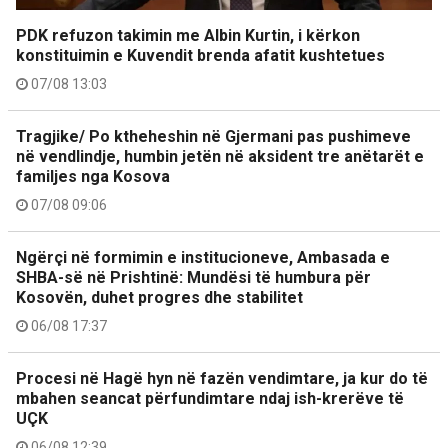
PDK refuzon takimin me Albin Kurtin, i kërkon
konstituimin e Kuvendit brenda afatit kushtetues
07/08 13:03
Tragjike/ Po ktheheshin në Gjermani pas pushimeve
në vendlindje, humbin jetën në aksident tre anëtarët e
familjes nga Kosova
07/08 09:06
Ngërçi në formimin e institucioneve, Ambasada e
SHBA-së në Prishtinë: Mundësi të humbura për
Kosovën, duhet progres dhe stabilitet
06/08 17:37
Procesi në Hagë hyn në fazën vendimtare, ja kur do të
mbahen seancat përfundimtare ndaj ish-krerëve të
UÇK
06/08 12:39