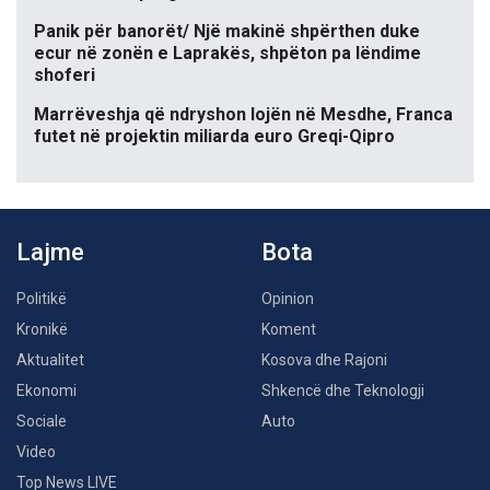
Panik për banorët/ Një makinë shpërthen duke
ecur në zonën e Laprakës, shpëton pa lëndime
shoferi
Marrëveshja që ndryshon lojën në Mesdhe, Franca
futet në projektin miliarda euro Greqi-Qipro
Lajme
Bota
Politikë
Opinion
Kronikë
Koment
Aktualitet
Kosova dhe Rajoni
Ekonomi
Shkencë dhe Teknologji
Sociale
Auto
Video
Top News LIVE