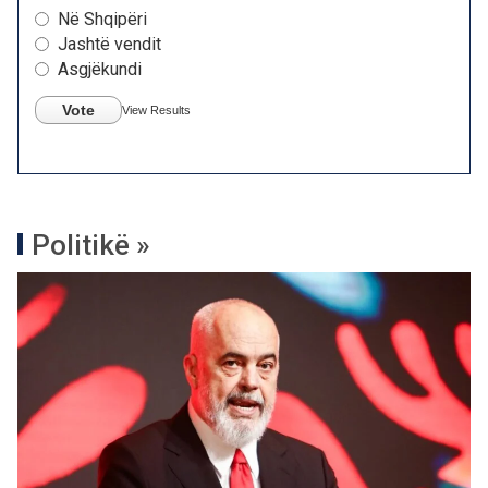
Në Shqipëri
Jashtë vendit
Asgjëkundi
Vote
View Results
Politikë »