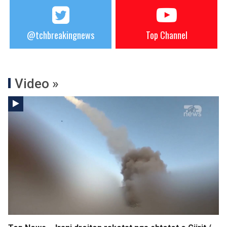
@tchbreakingnews
Top Channel
Video »