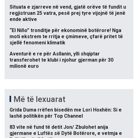
Situata e zjarreve në vend, gjatë orëve të fundit u
regjistruan 25 vatra, pesë prej tyre vijojnë të jenë
ende aktive
“El Niño” tronditje për ekonominë botërore! Nga
moti ekstrem te rritja e çmimeve, çfarë pritet të
sjellë fenomeni klimatik
Aventurë e re për Asllanin, ylli shqiptar
transferohet te klubi i njohur gjerman për 30
milionë euro
Më të lexuarat
Grida Duma rrëfen bisedën me Lori Hoxhën: Si e
lashë politikën për Top Channel
83 vite në fund të detit Jon/ Zbulohet anija
gjermane e Luftës së Dytë Botërore, e vetmja e