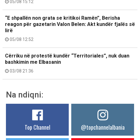
05/08 15:12
“E shpallën non grata se kritikoi Ramën”, Berisha
reagon për gazetarin Valon Belen: Akt kundër fjalës së
lirë
05/08 12:52
Cërriku në protestë kundër “Territoriales”, nuk duan
bashkimin me Elbasanin
03/08 21:36
Na ndiqni:
Top Channel
@topchannelalbania