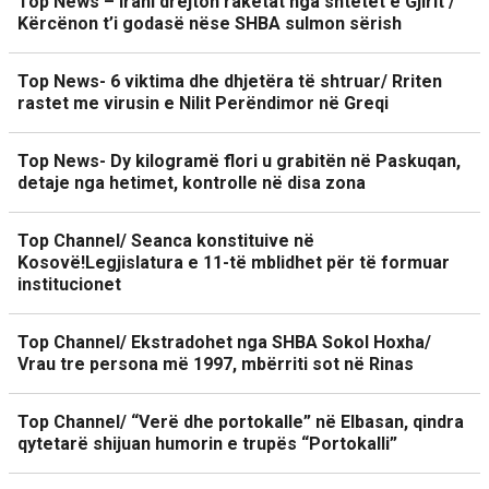
Top News – Irani drejton raketat nga shtetet e Gjirit /
Kërcënon t’i godasë nëse SHBA sulmon sërish
Top News- 6 viktima dhe dhjetëra të shtruar/ Rriten
rastet me virusin e Nilit Perëndimor në Greqi
Top News- Dy kilogramë flori u grabitën në Paskuqan,
detaje nga hetimet, kontrolle në disa zona
Top Channel/ Seanca konstituive në
Kosovë!Legjislatura e 11-të mblidhet për të formuar
institucionet
Top Channel/ Ekstradohet nga SHBA Sokol Hoxha/
Vrau tre persona më 1997, mbërriti sot në Rinas
Top Channel/ “Verë dhe portokalle” në Elbasan, qindra
qytetarë shijuan humorin e trupës “Portokalli”