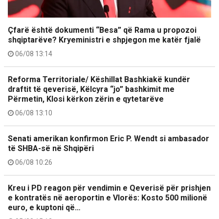
Çfarë është dokumenti “Besa” që Rama u propozoi
shqiptarëve? Kryeministri e shpjegon me katër fjalë
06/08 13:14
Reforma Territoriale/ Këshillat Bashkiakë kundër
draftit të qeverisë, Këlcyra “jo” bashkimit me
Përmetin, Klosi kërkon zërin e qytetarëve
06/08 13:10
Senati amerikan konfirmon Eric P. Wendt si ambasador
të SHBA-së në Shqipëri
06/08 10:26
Kreu i PD reagon për vendimin e Qeverisë për prishjen
e kontratës në aeroportin e Vlorës: Kosto 500 milionë
euro, e kuptoni që…