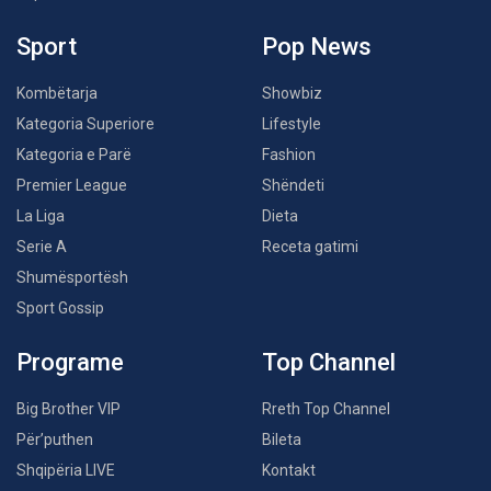
Sport
Pop News
Kombëtarja
Showbiz
Kategoria Superiore
Lifestyle
Kategoria e Parë
Fashion
Premier League
Shëndeti
La Liga
Dieta
Serie A
Receta gatimi
Shumësportësh
Sport Gossip
Programe
Top Channel
Big Brother VIP
Rreth Top Channel
Për’puthen
Bileta
Shqipëria LIVE
Kontakt