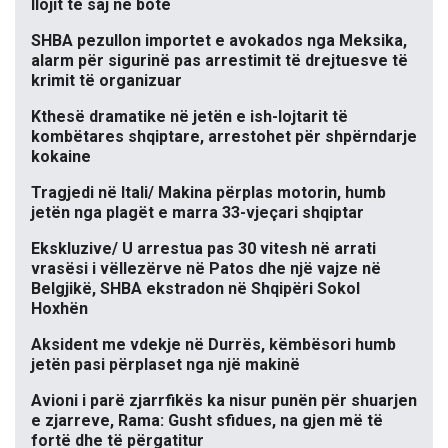
llojit të saj në botë
SHBA pezullon importet e avokados nga Meksika,
alarm për sigurinë pas arrestimit të drejtuesve të
krimit të organizuar
Kthesë dramatike në jetën e ish-lojtarit të
kombëtares shqiptare, arrestohet për shpërndarje
kokaine
Tragjedi në Itali/ Makina përplas motorin, humb
jetën nga plagët e marra 33-vjeçari shqiptar
Ekskluzive/ U arrestua pas 30 vitesh në arrati
vrasësi i vëllezërve në Patos dhe një vajze në
Belgjikë, SHBA ekstradon në Shqipëri Sokol
Hoxhën
Aksident me vdekje në Durrës, këmbësori humb
jetën pasi përplaset nga një makinë
Avioni i parë zjarrfikës ka nisur punën për shuarjen
e zjarreve, Rama: Gusht sfidues, na gjen më të
fortë dhe të përgatitur