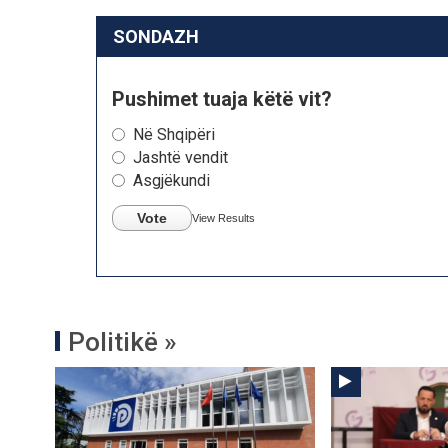
SONDAZH
Pushimet tuaja këtë vit?
Në Shqipëri
Jashtë vendit
Asgjëkundi
Vote
View Results
Politikë »