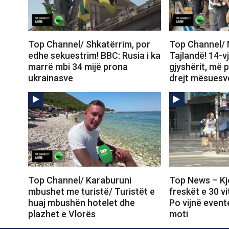
Top Channel/ Shkatërrim, por
Top Channel/ 
edhe sekuestrim! BBC: Rusia i ka
Tajlandë! 14-vj
marrë mbi 34 mijë prona
gjyshërit, më
ukrainasve
drejt mësuesv
Top Channel/ Karaburuni
Top News – Kj
mbushet me turistë/ Turistët e
freskët e 30 v
huaj mbushën hotelet dhe
Po vijnë even
plazhet e Vlorës
moti