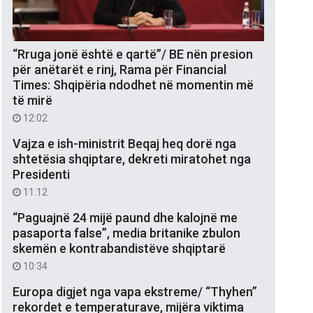
“Rruga jonë është e qartë”/ BE nën presion
për anëtarët e rinj, Rama për Financial
Times: Shqipëria ndodhet në momentin më
të mirë
12:02
Vajza e ish-ministrit Beqaj heq dorë nga
shtetësia shqiptare, dekreti miratohet nga
Presidenti
11:12
“Paguajnë 24 mijë paund dhe kalojnë me
pasaporta false”, media britanike zbulon
skemën e kontrabandistëve shqiptarë
10:34
Europa digjet nga vapa ekstreme/ “Thyhen”
rekordet e temperaturave, mijëra viktima