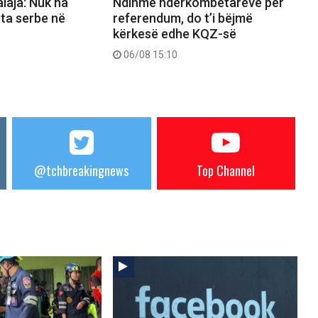
alaja: Nuk na
Ndihmë ndërkombëtarëve për
ata serbe në
referendum, do t’i bëjmë
kërkesë edhe KQZ-së
06/08 15:10
@tchbreakingnews
Top Channel