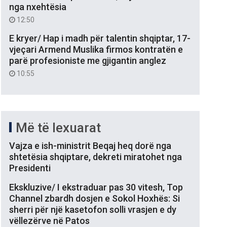
nga nxehtësia
12:50
E kryer/ Hap i madh për talentin shqiptar, 17-
vjeçari Armend Muslika firmos kontratën e
parë profesioniste me gjigantin anglez
10:55
Më të lexuarat
Vajza e ish-ministrit Beqaj heq dorë nga
shtetësia shqiptare, dekreti miratohet nga
Presidenti
Ekskluzive/ I ekstraduar pas 30 vitesh, Top
Channel zbardh dosjen e Sokol Hoxhës: Si
sherri për një kasetofon solli vrasjen e dy
vëllezërve në Patos