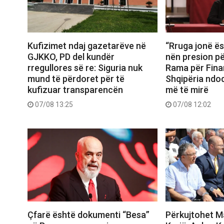
Kufizimet ndaj gazetarëve në
“Rruga jonë ës
GJKKO, PD del kundër
nën presion për
rregullores së re: Siguria nuk
Rama për Fina
mund të përdoret për të
Shqipëria ndo
kufizuar transparencën
më të mirë
07/08 13:25
07/08 12:02
Çfarë është dokumenti “Besa”
Përkujtohet M