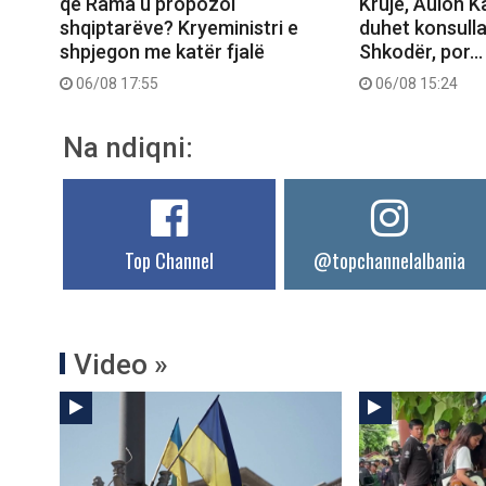
që Rama u propozoi
Krujë, Aulon K
shqiptarëve? Kryeministri e
duhet konsull
shpjegon me katër fjalë
Shkodër, por…
06/08 17:55
06/08 15:24
Na ndiqni:
Top Channel
@topchannelalbania
Video »