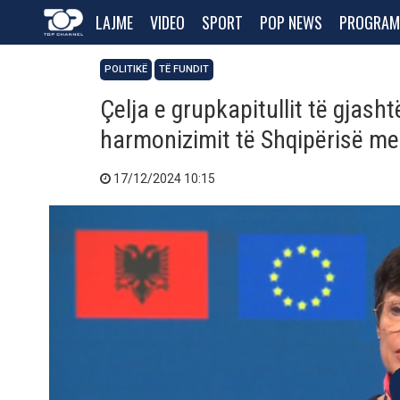
LAJME
VIDEO
SPORT
POP NEWS
PROGRAM
POLITIKË
TË FUNDIT
Çelja e grupkapitullit të gjash
harmonizimit të Shqipërisë me 
17/12/2024 10:15