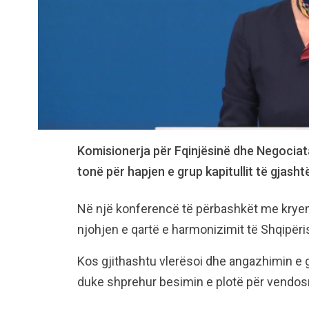
Komisionerja për Fqinjësinë dhe Negociat
tonë për hapjen e grup kapitullit të gjasht
Në një konferencë të përbashkët me kryemi
njohjen e qartë e harmonizimit të Shqipëris
Kos gjithashtu vlerësoi dhe angazhimin e 
duke shprehur besimin e plotë për vendosm