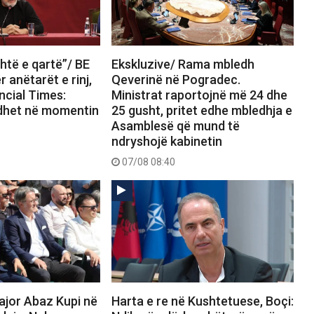
htë e qartë”/ BE
Ekskluzive/ Rama mbledh
 anëtarët e rinj,
Qeverinë në Pogradec.
ncial Times:
Ministrat raportojnë më 24 dhe
dhet në momentin
25 gusht, pritet edhe mbledhja e
Asamblesë që mund të
ndryshojë kabinetin
07/08 08:40
ajor Abaz Kupi në
Harta e re në Kushtetuese, Boçi: