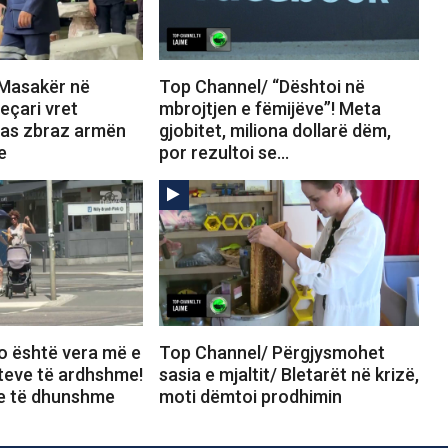
Masakër në
Top Channel/ “Dështoi në
eçari vret
mbrojtjen e fëmijëve”! Meta
 pas zbraz armën
gjobitet, miliona dollarë dëm,
e
por rezultoi se…
o është vera më e
Top Channel/ Përgjysmohet
iteve të ardhshme!
sasia e mjaltit/ Bletarët në krizë,
te të dhunshme
moti dëmtoi prodhimin