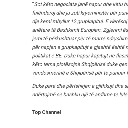
“
Sot këto negociata janë hapur dhe këtu hap
falënderoj dhe ju zoti kryeministër për pun
dje kemi mbyllur 12 grupkapituj. E vlerëso
anëtare të Bashkimit Europian. Zgjerimi ës
jemi të përkushtuar për të marrë ndryshim
për hapjen e grupkapitujt e gjashtë është 
politikat e BE. Duke hapur kapitujt ne fla
këto tema plotësojnë Shqipërisë duke qene
vendosmërinë e Shqipërisë për të punuar fo
Duke parë dhe përfshirjen e gjithkujt dhe 
ndërtojmë së bashku një të ardhme të lulëz
Top Channel