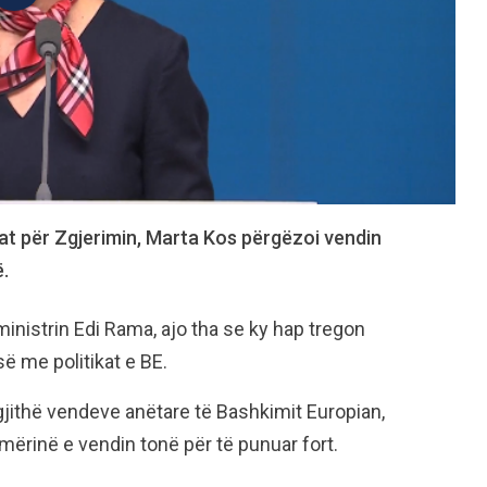
at për Zgjerimin, Marta Kos përgëzoi vendin
ë.
nistrin Edi Rama, ajo tha se ky hap tregon
ë me politikat e BE.
gjithë vendeve anëtare të Bashkimit Europian,
ërinë e vendin tonë për të punuar fort.