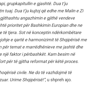
i, grupkapitullin e gjashtë. Dua t’ju
ën tuaj. Dua t’ju kujtoj që edhe me Malin e Zi
j gjithashtu angazhimin e gjithë vendeve
htë prioritet për Bashkimin Europian dhe ne
e të tjera. Sot në konceptin ndërkombëtare
njohje e qartë e harmonizimit të Shqipërisë me
sim për temat e marrëdhënieve me jashtë dhe
 një faktor i përbashkët. Kam besim në
rt për të gjitha reformat për këtë proces.
shoqërisë civile. Ne do të vazhdojmë të
uar. Urime Shqipërisë!”,
u shpreh ajo.