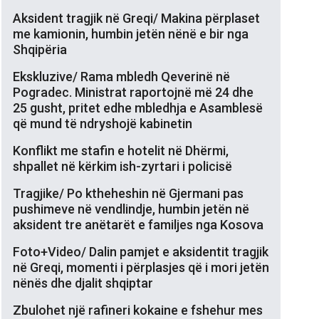
Aksident tragjik në Greqi/ Makina përplaset
me kamionin, humbin jetën nënë e bir nga
Shqipëria
Ekskluzive/ Rama mbledh Qeverinë në
Pogradec. Ministrat raportojnë më 24 dhe
25 gusht, pritet edhe mbledhja e Asamblesë
që mund të ndryshojë kabinetin
Konflikt me stafin e hotelit në Dhërmi,
shpallet në kërkim ish-zyrtari i policisë
Tragjike/ Po ktheheshin në Gjermani pas
pushimeve në vendlindje, humbin jetën në
aksident tre anëtarët e familjes nga Kosova
Foto+Video/ Dalin pamjet e aksidentit tragjik
në Greqi, momenti i përplasjes që i mori jetën
nënës dhe djalit shqiptar
Zbulohet një rafineri kokaine e fshehur mes