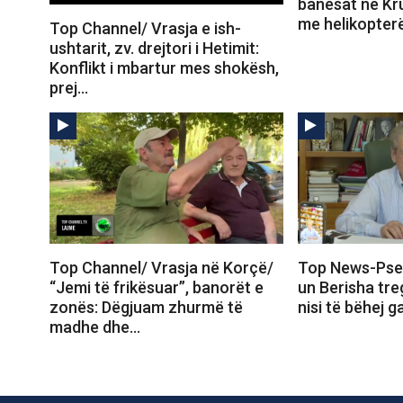
banesat në Kru
me helikopter
Top Channel/ Vrasja e ish-
ushtarit, zv. drejtori i Hetimit:
Konflikt i mbartur mes shokësh,
prej…
Top Channel/ Vrasja në Korçë/
Top News-Pse
“Jemi të frikësuar”, banorët e
un Berisha tr
zonës: Dëgjuam zhurmë të
nisi të bëhej 
madhe dhe…