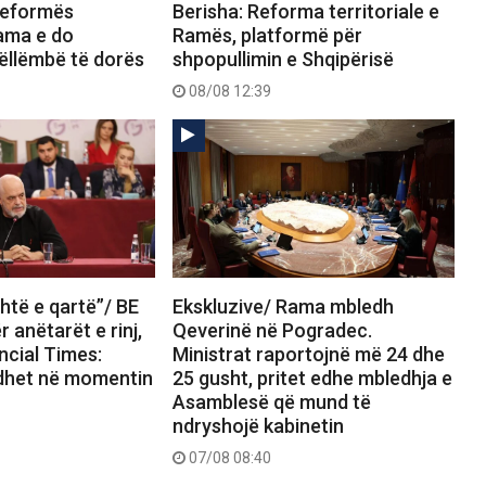
Reformës
Berisha: Reforma territoriale e
Rama e do
Ramës, platformë për
ëllëmbë të dorës
shpopullimin e Shqipërisë
08/08 12:39
htë e qartë”/ BE
Ekskluzive/ Rama mbledh
 anëtarët e rinj,
Qeverinë në Pogradec.
ncial Times:
Ministrat raportojnë më 24 dhe
dhet në momentin
25 gusht, pritet edhe mbledhja e
Asamblesë që mund të
ndryshojë kabinetin
07/08 08:40