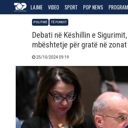
LAJME
VIDEO
SPORT
POP NEWS
PROGRAM
POLITIKË
TË FUNDIT
Debati në Këshillin e Sigurimi
mbështetje për gratë në zonat e
25/10/2024 09:19