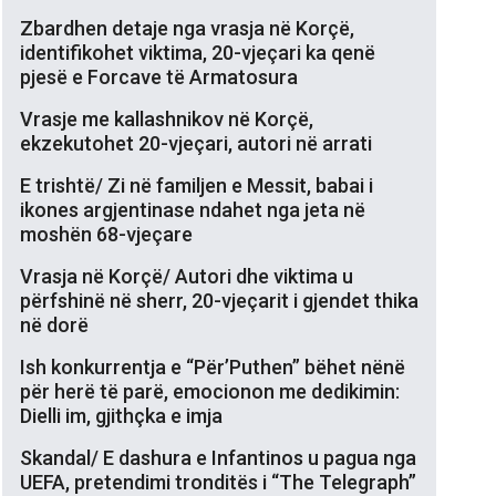
Zbardhen detaje nga vrasja në Korçë,
identifikohet viktima, 20-vjeçari ka qenë
pjesë e Forcave të Armatosura
Vrasje me kallashnikov në Korçë,
ekzekutohet 20-vjeçari, autori në arrati
E trishtë/ Zi në familjen e Messit, babai i
ikones argjentinase ndahet nga jeta në
moshën 68-vjeçare
Vrasja në Korçë/ Autori dhe viktima u
përfshinë në sherr, 20-vjeçarit i gjendet thika
në dorë
Ish konkurrentja e “Për’Puthen” bëhet nënë
për herë të parë, emocionon me dedikimin:
Dielli im, gjithçka e imja
Skandal/ E dashura e Infantinos u pagua nga
UEFA, pretendimi tronditës i “The Telegraph”