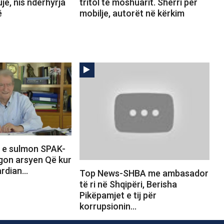
jë, nis ndërhyrja
tritol të moshuarit. Sherri për
ë
mobilje, autorët në kërkim
 e sulmon SPAK-
egon arsyen Që kur
gardian…
Top News-SHBA me ambasador
të ri në Shqipëri, Berisha
Pikëpamjet e tij për
korrupsionin…