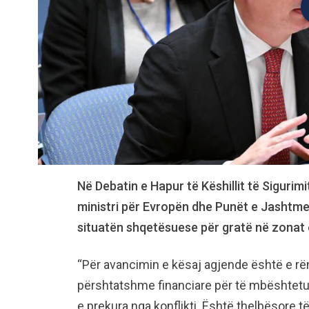
Në Debatin e Hapur të Këshillit të Sigurimi
ministri për Evropën dhe Punët e Jashtme, 
situatën shqetësuese për gratë në zonat e 
“Për avancimin e kësaj agjende është e r
përshtatshme financiare për të mbështetur
e prekura nga konflikti. Është thelbësore 