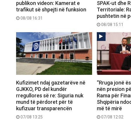
publikon videon: Kamerat e
SPAK-ut dhe 
trafikut së shpejti në funksion
Territoriale: 
pushtetin në p
08/08 16:31
08/08 15:11
Kufizimet ndaj gazetarëve në
“Rruga jonë ës
GJKKO, PD del kundër
nën presion për
rregullores së re: Siguria nuk
Rama për Fina
mund të përdoret për të
Shqipëria ndo
kufizuar transparencën
më të mirë
07/08 13:25
07/08 12:02