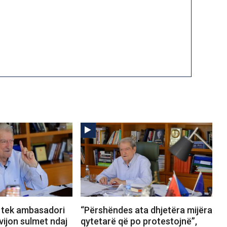
 tek ambasadori
“Përshëndes ata dhjetëra mijëra
vijon sulmet ndaj
qytetarë që po protestojnë”,