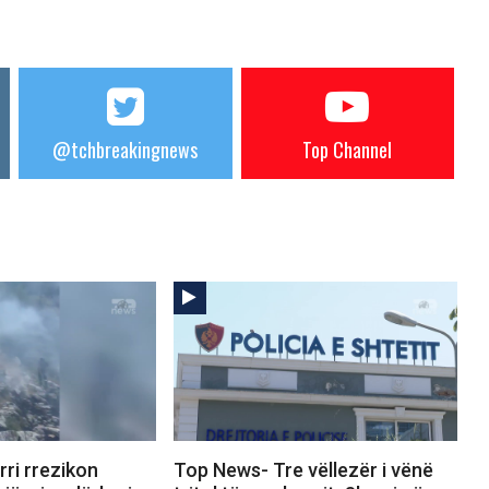
@tchbreakingnews
Top Channel
ri rrezikon
Top News- Tre vëllezër i vënë