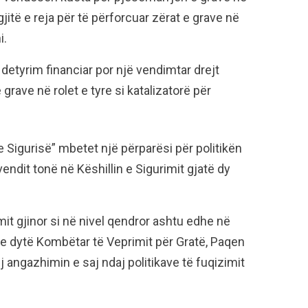
itë e reja për të përforcuar zërat e grave në
i.
 detyrim financiar por një vendimtar drejt
 grave në rolet e tyre si katalizatorë për
Sigurisë” mbetet një përparësi për politikën
vendit tonë në Këshillin e Sigurimit gjatë dy
it gjinor si në nivel qendror ashtu edhe në
n e dytë Kombëtar të Veprimit për Gratë, Paqen
 angazhimin e saj ndaj politikave të fuqizimit