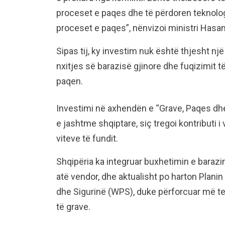
proceset e paqes dhe të përdoren teknologj
proceset e paqes”, nënvizoi ministri Hasan
Sipas tij, ky investim nuk është thjesht një
nxitjes së barazisë gjinore dhe fuqizimit të
paqen.
Investimi në axhendën e “Grave, Paqes dhe 
e jashtme shqiptare, siç tregoi kontributi i 
viteve të fundit.
Shqipëria ka integruar buxhetimin e barazim
atë vendor, dhe aktualisht po harton Plani
dhe Sigurinë (WPS), duke përforcuar më tej
të grave.