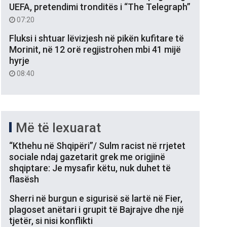
UEFA, pretendimi tronditës i “The Telegraph”
07:20
Fluksi i shtuar lëvizjesh në pikën kufitare të
Morinit, në 12 orë regjistrohen mbi 41 mijë
hyrje
08:40
Më të lexuarat
“Kthehu në Shqipëri”/ Sulm racist në rrjetet
sociale ndaj gazetarit grek me origjinë
shqiptare: Je mysafir këtu, nuk duhet të
flasësh
Sherri në burgun e sigurisë së lartë në Fier,
plagoset anëtari i grupit të Bajrajve dhe një
tjetër, si nisi konflikti