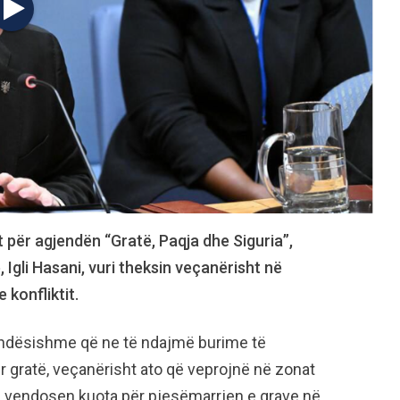
t për agjendën “Gratë, Paqja dhe Siguria”,
Igli Hasani, vuri theksin veçanërisht në
konfliktit.
ëndësishme që ne të ndajmë burime të
 gratë, veçanërisht ato që veprojnë në zonat
të vendosen kuota për pjesëmarrjen e grave në