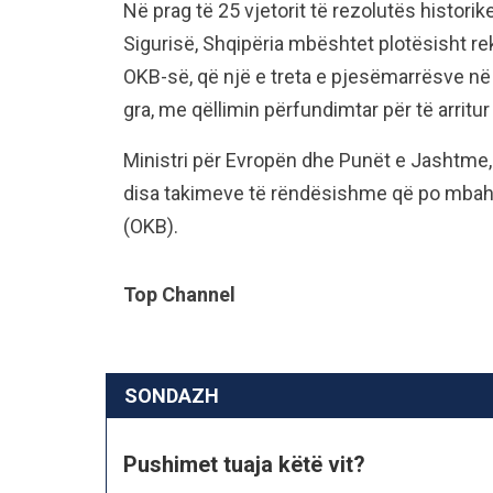
Në prag të 25 vjetorit të rezolutës histor
Sigurisë, Shqipëria mbështet plotësisht r
OKB-së, që një e treta e pjesëmarrësve n
gra, me qëllimin përfundimtar për të arritur
Ministri për Evropën dhe Punët e Jashtme, 
disa takimeve të rëndësishme që po mba
(OKB).
Top Channel
SONDAZH
Pushimet tuaja këtë vit?