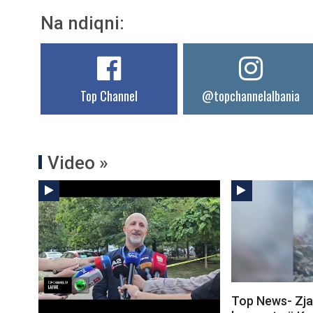
Na ndiqni:
Top Channel
@topchannelalbania
Video »
Top News- Zjar