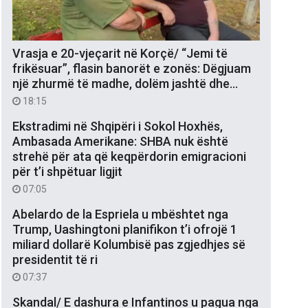
Vrasja e 20-vjeçarit në Korçë/ “Jemi të
frikësuar”, flasin banorët e zonës: Dëgjuam
një zhurmë të madhe, dolëm jashtë dhe…
18:15
Ekstradimi në Shqipëri i Sokol Hoxhës,
Ambasada Amerikane: SHBA nuk është
strehë për ata që keqpërdorin emigracioni
për t’i shpëtuar ligjit
07:05
Abelardo de la Espriela u mbështet nga
Trump, Uashingtoni planifikon t’i ofrojë 1
miliard dollarë Kolumbisë pas zgjedhjes së
presidentit të ri
07:37
Skandal/ E dashura e Infantinos u pagua nga