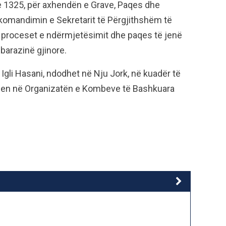
ike 1325, për axhendën e Grave, Paqes dhe
ekomandimin e Sekretarit të Përgjithshëm të
ë proceset e ndërmjetësimit dhe paqes të jenë
 barazinë gjinore.
Igli Hasani, ndodhet në Nju Jork, në kuadër të
hen në Organizatën e Kombeve të Bashkuara