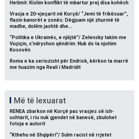
Hetimit: Kishin konflikt të mbartur prej disa kohësh
Vrasja e 20-vjeçarit në Korçë/ “Jemi të frikësuar”,
flasin banorët e zonës: Dëgjuam një zhurmë të
madhe, dolëm jashtë dhe…
“Politika e Ukrainës, e njëjtë”/ Zelensky takim me
Vuçiçin, s’ndryshon qëndrim: Nuk do ta njohim
Kosovën
Roma e ka seriozisht për Endrick, kërkon ta marrë
me huazim nga Reali i Madridit
Më të lexuarat
RENEA zbarkon në Korçë pas vrasjes së ish-
ushtarit, i riu nuk gjendet në banesë, zbulohet
fotoja e autorit
“Kthehu në Shqipëri”/ Sulm racist në rrjetet