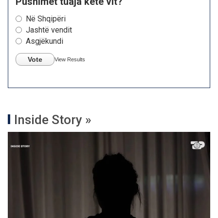
Pushimet tuaja këtë vit?
Në Shqipëri
Jashtë vendit
Asgjëkundi
Vote
View Results
Inside Story »