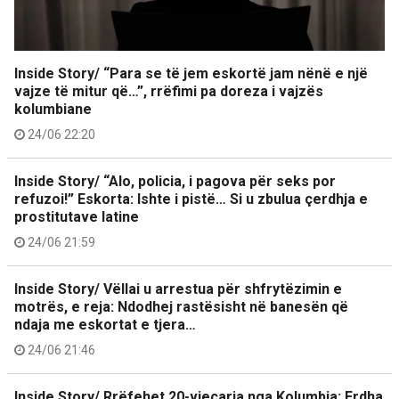
Inside Story/ “Para se të jem eskortë jam nënë e një
vajze të mitur që…”, rrëfimi pa doreza i vajzës
kolumbiane
24/06 22:20
Inside Story/ “Alo, policia, i pagova për seks por
refuzoi!” Eskorta: Ishte i pistë… Si u zbulua çerdhja e
prostitutave latine
24/06 21:59
Inside Story/ Vëllai u arrestua për shfrytëzimin e
motrës, e reja: Ndodhej rastësisht në banesën që
ndaja me eskortat e tjera…
24/06 21:46
Inside Story/ Rrëfehet 20-vjeçarja nga Kolumbia: Erdha