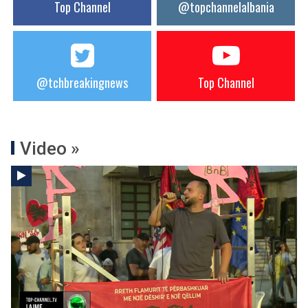
Top Channel
@topchannelalbania
@tchbreakingnews
Top Channel
Video »