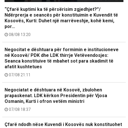
“Çfarë kuptimi ka të përsërisim zgjedhjet?”/
Ndërprerja e seancës për konstituimin e Kuvendit të
Kosovës, Kurti: Duhet një marrëveshje, kohë kemi,
por…
08/08 13:20
Negocitat e dështuara për formimin e institucioneve
në Kosovë/ PDK dhe LDK thirrje Vetëvendosjes:
Seanca konstituive të mbahet sot para skadimit të
afatit kushtetues
07/08 21:11
Negociatat e dështuara në Kosovë, zbulohen
prapaskenat. LDK kërkon Presidentin për Vjosa
Osmanin, Kurti i ofron vetëm ministri
07/08 18:37
Çfarë ndodh nëse Kuvendi i Kosovës nuk konstituohet