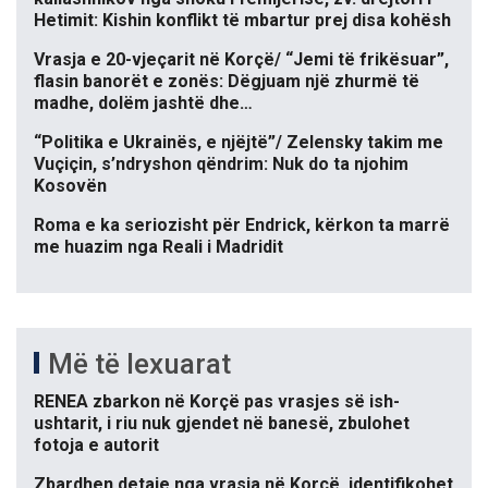
Hetimit: Kishin konflikt të mbartur prej disa kohësh
Vrasja e 20-vjeçarit në Korçë/ “Jemi të frikësuar”,
flasin banorët e zonës: Dëgjuam një zhurmë të
madhe, dolëm jashtë dhe…
“Politika e Ukrainës, e njëjtë”/ Zelensky takim me
Vuçiçin, s’ndryshon qëndrim: Nuk do ta njohim
Kosovën
Roma e ka seriozisht për Endrick, kërkon ta marrë
me huazim nga Reali i Madridit
Më të lexuarat
RENEA zbarkon në Korçë pas vrasjes së ish-
ushtarit, i riu nuk gjendet në banesë, zbulohet
fotoja e autorit
Zbardhen detaje nga vrasja në Korçë, identifikohet