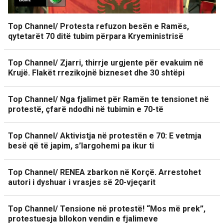
Top Channel/ Protesta refuzon besën e Ramës,
qytetarët 70 ditë tubim përpara Kryeministrisë
Top Channel/ Zjarri, thirrje urgjente për evakuim në
Krujë. Flakët rrezikojnë bizneset dhe 30 shtëpi
Top Channel/ Nga fjalimet për Ramën te tensionet në
protestë, çfarë ndodhi në tubimin e 70-të
Top Channel/ Aktivistja në protestën e 70: E vetmja
besë që të japim, s’largohemi pa ikur ti
Top Channel/ RENEA zbarkon në Korçë. Arrestohet
autori i dyshuar i vrasjes së 20-vjeçarit
Top Channel/ Tensione në protestë! “Mos më prek”,
protestuesja bllokon vendin e fjalimeve