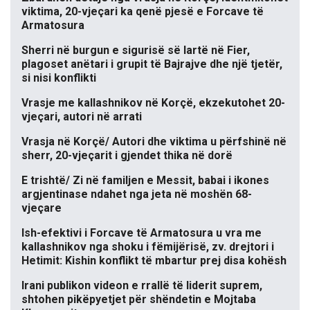
viktima, 20-vjeçari ka qenë pjesë e Forcave të
Armatosura
Sherri në burgun e sigurisë së lartë në Fier,
plagoset anëtari i grupit të Bajrajve dhe një tjetër,
si nisi konflikti
Vrasje me kallashnikov në Korçë, ekzekutohet 20-
vjeçari, autori në arrati
Vrasja në Korçë/ Autori dhe viktima u përfshinë në
sherr, 20-vjeçarit i gjendet thika në dorë
E trishtë/ Zi në familjen e Messit, babai i ikones
argjentinase ndahet nga jeta në moshën 68-
vjeçare
Ish-efektivi i Forcave të Armatosura u vra me
kallashnikov nga shoku i fëmijërisë, zv. drejtori i
Hetimit: Kishin konflikt të mbartur prej disa kohësh
Irani publikon videon e rrallë të liderit suprem,
shtohen pikëpyetjet për shëndetin e Mojtaba