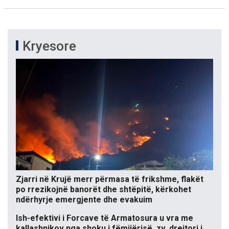
Kryesore
Zjarri në Krujë merr përmasa të frikshme, flakët
po rrezikojnë banorët dhe shtëpitë, kërkohet
ndërhyrje emergjente dhe evakuim
Ish-efektivi i Forcave të Armatosura u vra me
kallashnikov nga shoku i fëmijërisë, zv. drejtori i