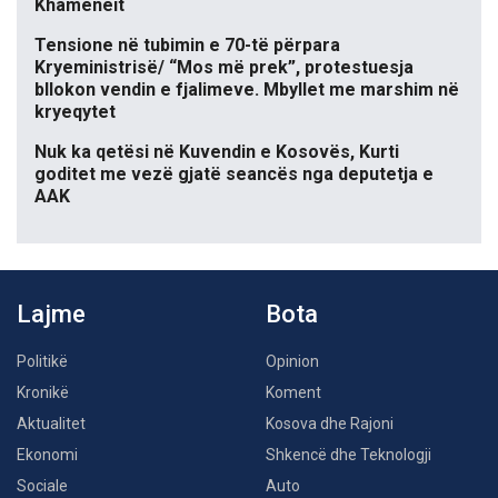
Khameneit
Tensione në tubimin e 70-të përpara
Kryeministrisë/ “Mos më prek”, protestuesja
bllokon vendin e fjalimeve. Mbyllet me marshim në
kryeqytet
Nuk ka qetësi në Kuvendin e Kosovës, Kurti
goditet me vezë gjatë seancës nga deputetja e
AAK
Lajme
Bota
Politikë
Opinion
Kronikë
Koment
Aktualitet
Kosova dhe Rajoni
Ekonomi
Shkencë dhe Teknologji
Sociale
Auto