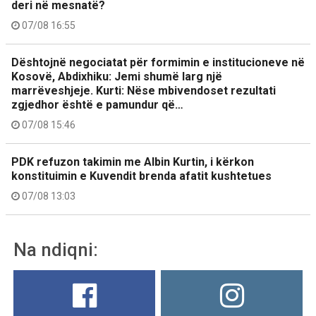
deri në mesnatë?
07/08 16:55
Dështojnë negociatat për formimin e institucioneve në
Kosovë, Abdixhiku: Jemi shumë larg një
marrëveshjeje. Kurti: Nëse mbivendoset rezultati
zgjedhor është e pamundur që…
07/08 15:46
PDK refuzon takimin me Albin Kurtin, i kërkon
konstituimin e Kuvendit brenda afatit kushtetues
07/08 13:03
Na ndiqni: