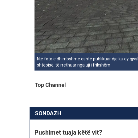
Një foto e dhimbshme është publikuar dje ku dy gjysh
shtëpisë, të rrethuar nga uji i frikshëm
Top Channel
SONDAZH
Pushimet tuaja këtë vit?