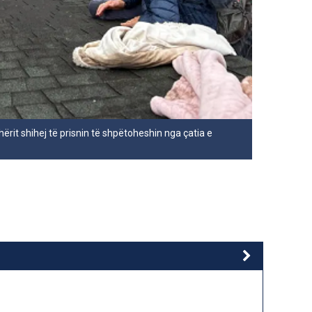
ërit shihej të prisnin të shpëtoheshin nga çatia e