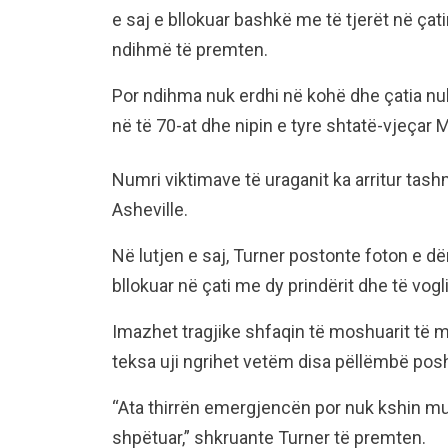
e saj e bllokuar bashkë me të tjerët në çati
ndihmë të premten.
Por ndihma nuk erdhi në kohë dhe çatia nuk
në të 70-at dhe nipin e tyre shtatë-vjeçar 
Numri viktimave të uraganit ka arritur ta
Asheville.
Në lutjen e saj, Turner postonte foton e d
bllokuar në çati me dy prindërit dhe të vogl
Imazhet tragjike shfaqin të moshuarit të m
teksa uji ngrihet vetëm disa pëllëmbë posh
“Ata thirrën emergjencën por nuk kshin mud
shpëtuar,” shkruante Turner të premten.