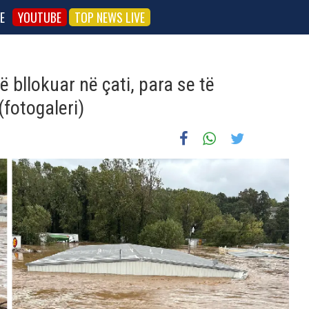
E
YOUTUBE
TOP NEWS LIVE
të bllokuar në çati, para se të
(fotogaleri)