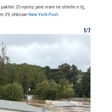
paktën 25 njerëz janë vrarë në shtetin e tij,
tën 29, shkruan
New York Post.
1/7