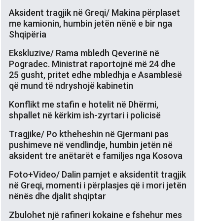
Aksident tragjik në Greqi/ Makina përplaset
me kamionin, humbin jetën nënë e bir nga
Shqipëria
Ekskluzive/ Rama mbledh Qeverinë në
Pogradec. Ministrat raportojnë më 24 dhe
25 gusht, pritet edhe mbledhja e Asamblesë
që mund të ndryshojë kabinetin
Konflikt me stafin e hotelit në Dhërmi,
shpallet në kërkim ish-zyrtari i policisë
Tragjike/ Po ktheheshin në Gjermani pas
pushimeve në vendlindje, humbin jetën në
aksident tre anëtarët e familjes nga Kosova
Foto+Video/ Dalin pamjet e aksidentit tragjik
në Greqi, momenti i përplasjes që i mori jetën
nënës dhe djalit shqiptar
Zbulohet një rafineri kokaine e fshehur mes