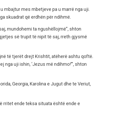
e u mbajtur mes mbetjeve pa u marrë nga uji.
nga skuadrat që erdhën për ndihmë.
 saj, mundohemi ta ngushëllojmë”, shton
etjes së trupit të nipit të saj, rreth gjysmë
në të tjerët drejt Krishtit, atëherë ashtu qoftë.
ej nga uji ishin, ‘Jezus më ndihmo!’”, shton
orida, Georgia, Karolina e Jugut dhe te Veriut,
ë rritet ende teksa situata është ende e