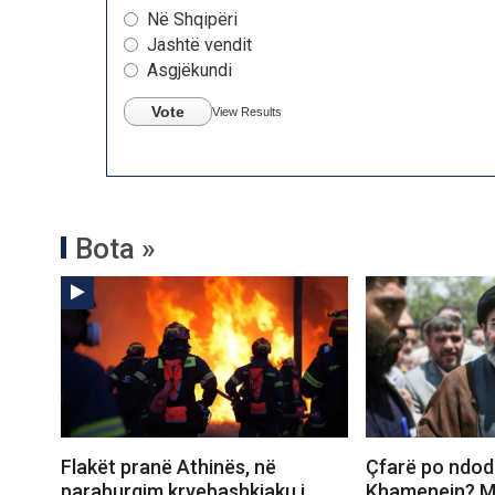
Në Shqipëri
Jashtë vendit
Asgjëkundi
Vote
View Results
Bota »
Flakët pranë Athinës, në
Çfarë po ndo
paraburgim kryebashkiaku i
Khamenein? Me