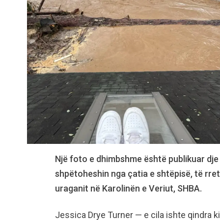
Një foto e dhimbshme është publikuar dje k
shpëtoheshin nga çatia e shtëpisë, të rret
uraganit në Karolinën e Veriut, SHBA.
Jessica Drye Turner — e cila ishte qindra 