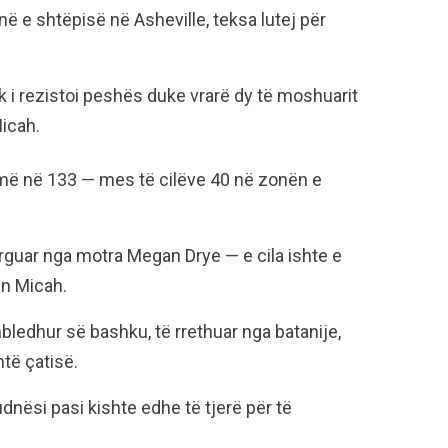
në e shtëpisë në Asheville, teksa lutej për
 i rezistoi peshës duke vrarë dy të moshuarit
Micah.
shmë në 133 — mes të cilëve 40 në zonën e
ërguar nga motra Megan Drye — e cila ishte e
in Micah.
bledhur së bashku, të rrethuar nga batanije,
të çatisë.
nësi pasi kishte edhe të tjerë për të