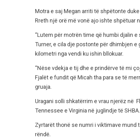
Motra e saj Megan arriti të shpëtonte duk
Rreth një orë më vonë ajo ishte shpëtuar 
“Lutem për motrën time që humbi djalin e
Turner, e cila dje postonte për dhimbjen e gj
kilometri nga vendi ku ishin bllokuar.
“Nëse vdekja e tij dhe e prindërve të mi çoj
Fjalët e fundit që Micah tha para se të merr
gruaja.
Uragani solli shkatërrim e vrau njerëz në Fl
Tennessee e Virginia në juglindje të SHBA.
Zyrtarët thonë se numri i viktimave mund t
rëndë.