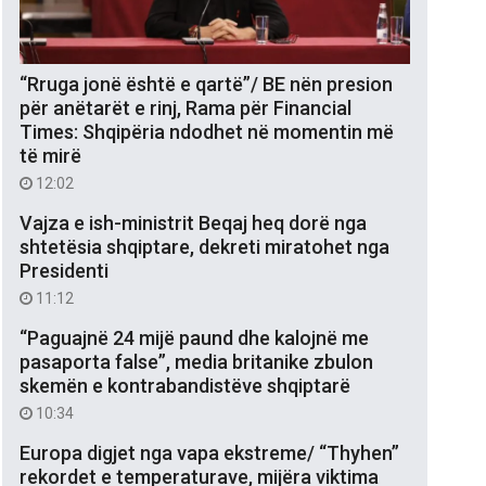
“Rruga jonë është e qartë”/ BE nën presion
për anëtarët e rinj, Rama për Financial
Times: Shqipëria ndodhet në momentin më
të mirë
12:02
Vajza e ish-ministrit Beqaj heq dorë nga
shtetësia shqiptare, dekreti miratohet nga
Presidenti
11:12
“Paguajnë 24 mijë paund dhe kalojnë me
pasaporta false”, media britanike zbulon
skemën e kontrabandistëve shqiptarë
10:34
Europa digjet nga vapa ekstreme/ “Thyhen”
rekordet e temperaturave, mijëra viktima