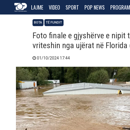
LAJME
VIDEO
SPORT
POP NEWS
PROGRAM
BOTA
TË FUNDIT
Foto finale e gjyshërve e nipit 
vriteshin nga ujërat në Florida 
01/10/2024 17:44