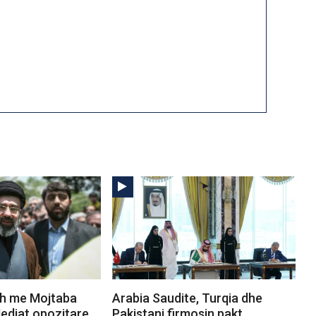
dh me Mojtaba
Arabia Saudite, Turqia dhe
diat opozitare
Pakistani firmosin pakt