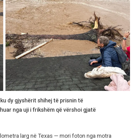
u dy gjyshërit shihej të prisnin të
huar nga uji i frikshëm që vërshoi gjatë
kilometra larg në Texas — mori foton nga motra