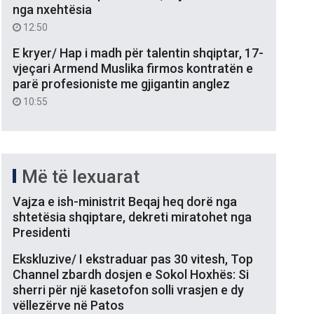
nga nxehtësia
12:50
E kryer/ Hap i madh për talentin shqiptar, 17-
vjeçari Armend Muslika firmos kontratën e
parë profesioniste me gjigantin anglez
10:55
Më të lexuarat
Vajza e ish-ministrit Beqaj heq dorë nga
shtetësia shqiptare, dekreti miratohet nga
Presidenti
Ekskluzive/ I ekstraduar pas 30 vitesh, Top
Channel zbardh dosjen e Sokol Hoxhës: Si
sherri për një kasetofon solli vrasjen e dy
vëllezërve në Patos