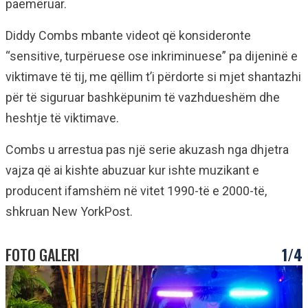
paemëruar.
Diddy Combs mbante videot që konsideronte
“sensitive, turpëruese ose inkriminuese” pa dijeninë e
viktimave të tij, me qëllim t’i përdorte si mjet shantazhi
për të siguruar bashkëpunim të vazhdueshëm dhe
heshtje të viktimave.
Combs u arrestua pas një serie akuzash nga dhjetra
vajza që ai kishte abuzuar kur ishte muzikant e
producent ifamshëm në vitet 1990-të e 2000-të,
shkruan New YorkPost.
FOTO GALERI
1/4