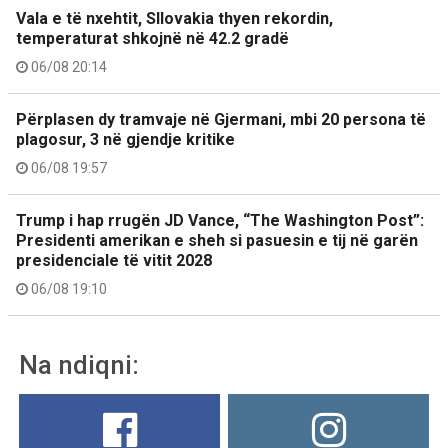
Vala e të nxehtit, Sllovakia thyen rekordin,
temperaturat shkojnë në 42.2 gradë
06/08 20:14
Përplasen dy tramvaje në Gjermani, mbi 20 persona të
plagosur, 3 në gjendje kritike
06/08 19:57
Trump i hap rrugën JD Vance, “The Washington Post”:
Presidenti amerikan e sheh si pasuesin e tij në garën
presidenciale të vitit 2028
06/08 19:10
Na ndiqni: