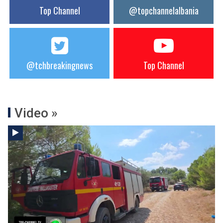
Top Channel
@topchannelalbania
@tchbreakingnews
Top Channel
Video »