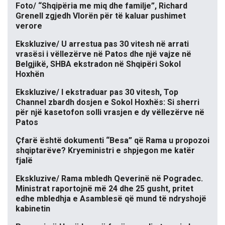
Foto/ “Shqipëria me miq dhe familje”, Richard
Grenell zgjedh Vlorën për të kaluar pushimet
verore
Ekskluzive/ U arrestua pas 30 vitesh në arrati
vrasësi i vëllezërve në Patos dhe një vajze në
Belgjikë, SHBA ekstradon në Shqipëri Sokol
Hoxhën
Ekskluzive/ I ekstraduar pas 30 vitesh, Top
Channel zbardh dosjen e Sokol Hoxhës: Si sherri
për një kasetofon solli vrasjen e dy vëllezërve në
Patos
Çfarë është dokumenti “Besa” që Rama u propozoi
shqiptarëve? Kryeministri e shpjegon me katër
fjalë
Ekskluzive/ Rama mbledh Qeverinë në Pogradec.
Ministrat raportojnë më 24 dhe 25 gusht, pritet
edhe mbledhja e Asamblesë që mund të ndryshojë
kabinetin