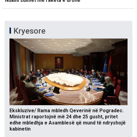
Ndalni sulmet me raketa e dronë
Kryesore
Ekskluzive/ Rama mbledh Qeverinë në Pogradec.
Ministrat raportojnë më 24 dhe 25 gusht, pritet
edhe mbledhja e Asamblesë që mund të ndryshojë
kabinetin