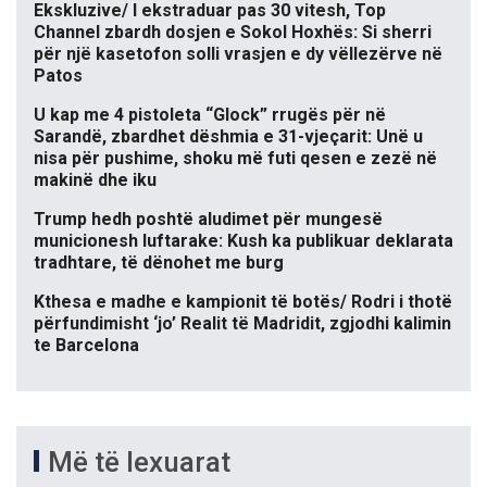
Ekskluzive/ I ekstraduar pas 30 vitesh, Top
Channel zbardh dosjen e Sokol Hoxhës: Si sherri
për një kasetofon solli vrasjen e dy vëllezërve në
Patos
U kap me 4 pistoleta “Glock” rrugës për në
Sarandë, zbardhet dëshmia e 31-vjeçarit: Unë u
nisa për pushime, shoku më futi qesen e zezë në
makinë dhe iku
Trump hedh poshtë aludimet për mungesë
municionesh luftarake: Kush ka publikuar deklarata
tradhtare, të dënohet me burg
Kthesa e madhe e kampionit të botës/ Rodri i thotë
përfundimisht ‘jo’ Realit të Madridit, zgjodhi kalimin
te Barcelona
Më të lexuarat