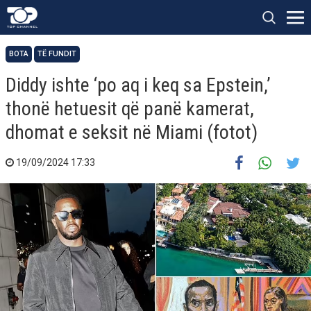
BOTA
TË FUNDIT
Diddy ishte ‘po aq i keq sa Epstein,’
thonë hetuesit që panë kamerat,
dhomat e seksit në Miami (fotot)
19/09/2024 17:33