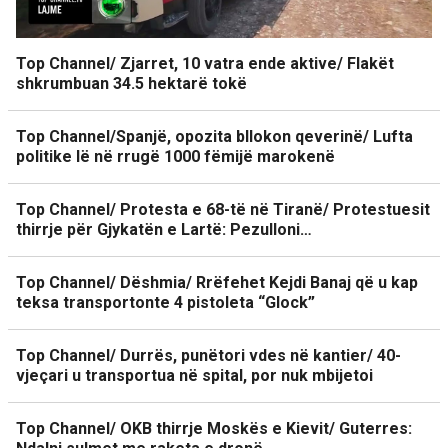
Top Channel/ Zjarret, 10 vatra ende aktive/ Flakët
shkrumbuan 34.5 hektarë tokë
Top Channel/Spanjë, opozita bllokon qeverinë/ Lufta
politike lë në rrugë 1000 fëmijë marokenë
Top Channel/ Protesta e 68-të në Tiranë/ Protestuesit
thirrje për Gjykatën e Lartë: Pezulloni…
Top Channel/ Dëshmia/ Rrëfehet Kejdi Banaj që u kap
teksa transportonte 4 pistoleta “Glock”
Top Channel/ Durrës, punëtori vdes në kantier/ 40-
vjeçari u transportua në spital, por nuk mbijetoi
Top Channel/ OKB thirrje Moskës e Kievit/ Guterres: