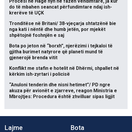
Procesi në Hagë hyn në fazën vendimtare, ja kur
do të mbahen seancat përfundimtare ndaj ish-
krerëve të UÇK
Tronditëse në Britani/ 38-vjeçarja shtatzënë bie
nga kati i nëntë dhe humb jetën, por mjekët
shpëtojnë foshnjën e saj
Bota po jeton në “borxh”, njerëzimi i tejkaloi të
gjitha burimet natyrore që planeti mund të
gjenerojë brenda vitit
Konflikt me stafin e hotelit në Dhërmi, shpallet në
kërkim ish-zyrtari i policisë
“Anuloni tenderin dhe nisni hetimet”/ PD ngre
akuza për avionët e zjarreve, reagon Ministria e
Mbrojtjes: Procedura është zhvilluar sipas ligjit
Lajme
Bota