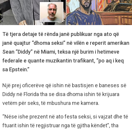
Të tjera detaje të rënda janë publikuar nga ato që
janë quajtur “dhoma seksi” në vilën e reperit amerikan
Sean “Diddy” në Miami, teksa një burim i hetimeve
federale e quante muzikantin trafikant, “po aq i keq
sa Epstein.”
Një prej oficerëve që ishin në bastisjen e baneses së
Diddy në Florida tha se disa dhoma ishin të krijuara
vetëm për seks, të mbushura me kamera.
“Nëse ishe prezent në ato festa seksi, si vajzat dhe të
ftuarit ishin të regjistruar nga të gjitha këndet”, tha