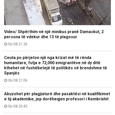
Video/ Shpërthim në një minibus pranë Damaskut, 2
persona të vdekur dhe 13 të plagosur
06/08 21:36
Ceuta po përjeton një nga krizat më të rënda
humanitare, futja e 72,000 emigrantëve në dy ditë
kthehet në fushëbetejë të politikës së brendshme të
Spanjës
06/08 21:06
Akuzohet për plagjiaturë dhe pasaktësi në kualifikimet
e tij akademike, jep dorëheqjen profesori i Kembrixhit
06/08 20:45