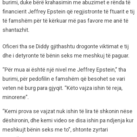
burimi, duke bërë krahasimin me abuzimet e rënda të
financierit Jeffrey Epstein që regjistronte të ftuarit e tij
të famshëm për të kërkuar më pas favore me anë të
shantazhit.
Oficeri tha se Diddy gjithashtu drogonte viktimat e tij
dhe i detyronte të bënin seks me meshkuj të paguar.
“Për mua ai është një nivel me Jeffrey Epstein,” tha
burimi, për pedofilin e famshëm që besohet se vari
veten në burg para gjyqit. “Këto vajza ishin të reja,
minorene”.
“Kemi prova se vajzat nuk ishin të lira të shkonin nëse
dëshironin, dhe kemi video se disa ishin pa ndjenja kur
meshkujt bënin seks me to”, shtonte zyrtari