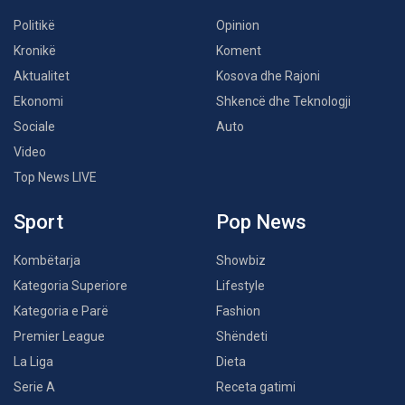
Politikë
Opinion
Kronikë
Koment
Aktualitet
Kosova dhe Rajoni
Ekonomi
Shkencë dhe Teknologji
Sociale
Auto
Video
Top News LIVE
Sport
Pop News
Kombëtarja
Showbiz
Kategoria Superiore
Lifestyle
Kategoria e Parë
Fashion
Premier League
Shëndeti
La Liga
Dieta
Serie A
Receta gatimi