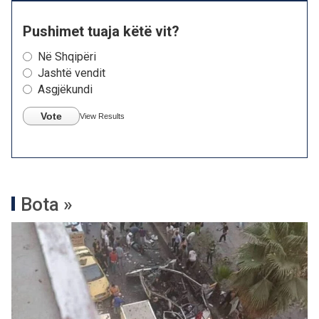
Pushimet tuaja këtë vit?
Në Shqipëri
Jashtë vendit
Asgjëkundi
Vote
View Results
Bota »