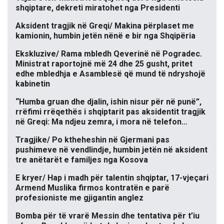
shqiptare, dekreti miratohet nga Presidenti
Aksident tragjik në Greqi/ Makina përplaset me
kamionin, humbin jetën nënë e bir nga Shqipëria
Ekskluzive/ Rama mbledh Qeverinë në Pogradec.
Ministrat raportojnë më 24 dhe 25 gusht, pritet
edhe mbledhja e Asamblesë që mund të ndryshojë
kabinetin
“Humba gruan dhe djalin, ishin nisur për në punë”,
rrëfimi rrëqethës i shqiptarit pas aksidentit tragjik
në Greqi: Ma ndjeu zemra, i mora në telefon…
Tragjike/ Po ktheheshin në Gjermani pas
pushimeve në vendlindje, humbin jetën në aksident
tre anëtarët e familjes nga Kosova
E kryer/ Hap i madh për talentin shqiptar, 17-vjeçari
Armend Muslika firmos kontratën e parë
profesioniste me gjigantin anglez
Bomba për të vrarë Messin dhe tentativa për t’iu