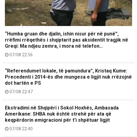
“Humba gruan dhe djalin, ishin nisur për në punë”,
rrëfimi rrëqethës i shqiptarit pas aksidentit tragjik në
Greqi: Ma ndjeu zemra, i mora në telefon…
07/08 22:56
“Referendumet lokale, të pamundura”, Kristaq Kume:
Precedenti i 2014-ës dhe mungesa e ligjit nuk rrëzojnë
dot hartën e PS
07/08 22:47
Ekstradimi në Shqipëri i Sokol Hoxhës, Ambasada
Amerikane: SHBA nuk është strehë për ata që
keqpërdorin emigracioni për t’i shpëtuar ligjit
07/08 22:40