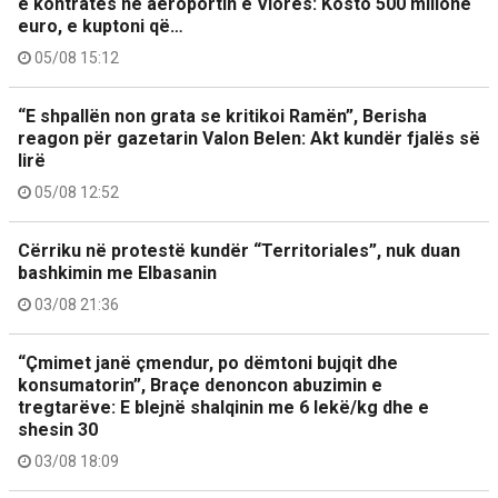
e kontratës në aeroportin e Vlorës: Kosto 500 milionë
euro, e kuptoni që…
05/08 15:12
“E shpallën non grata se kritikoi Ramën”, Berisha
reagon për gazetarin Valon Belen: Akt kundër fjalës së
lirë
05/08 12:52
Cërriku në protestë kundër “Territoriales”, nuk duan
bashkimin me Elbasanin
03/08 21:36
“Çmimet janë çmendur, po dëmtoni bujqit dhe
konsumatorin”, Braçe denoncon abuzimin e
tregtarëve: E blejnë shalqinin me 6 lekë/kg dhe e
shesin 30
03/08 18:09