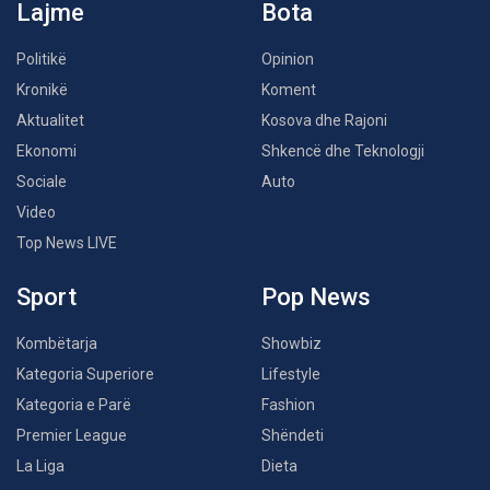
Lajme
Bota
Politikë
Opinion
Kronikë
Koment
Aktualitet
Kosova dhe Rajoni
Ekonomi
Shkencë dhe Teknologji
Sociale
Auto
Video
Top News LIVE
Sport
Pop News
Kombëtarja
Showbiz
Kategoria Superiore
Lifestyle
Kategoria e Parë
Fashion
Premier League
Shëndeti
La Liga
Dieta