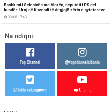
Bashkimi i Selenicës me Vlorën, deputeti i PS del
kundër: Uroj që Kuvendi të dëgjojë zërin e qytetarëve
03/08 17:43
Na ndiqni:
Top Channel
@topchannelalbania
@tchbreakingnews
Top Channel