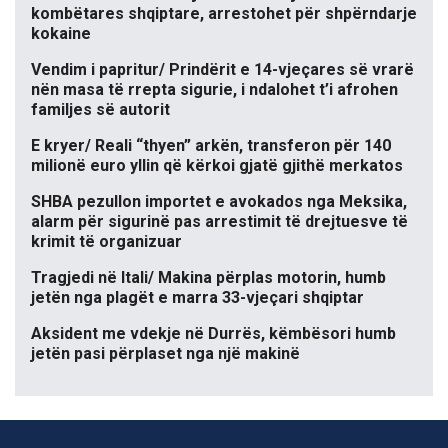
kombëtares shqiptare, arrestohet për shpërndarje
kokaine
Vendim i papritur/ Prindërit e 14-vjeçares së vrarë
nën masa të rrepta sigurie, i ndalohet t’i afrohen
familjes së autorit
E kryer/ Reali “thyen” arkën, transferon për 140
milionë euro yllin që kërkoi gjatë gjithë merkatos
SHBA pezullon importet e avokados nga Meksika,
alarm për sigurinë pas arrestimit të drejtuesve të
krimit të organizuar
Tragjedi në Itali/ Makina përplas motorin, humb
jetën nga plagët e marra 33-vjeçari shqiptar
Aksident me vdekje në Durrës, këmbësori humb
jetën pasi përplaset nga një makinë