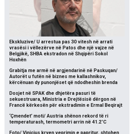
Ekskluzive/ U arrestua pas 30 vitesh në arrati
vrasësi i vëllezërve në Patos dhe një vajze në
Belgjikë, SHBA ekstradon në Shqipëri Sokol
Hoxhën
Grabitja me armë në argjendarinë në Paskuqan/
Autorët u futën në biznes me kallashnikov,
kërcënuan dy punonjëset që ndodheshin brenda
Dosjet në SPAK dhe dhjetëra pasuri të
sekuestruara, Ministria e Drejtësisë dërgon në
Francë kërkesën për ekstradimin e Ermal Beqirajt
‘Çmendet’ moti/ Austria shënon rekord të ri
temperaturash, termometri arrin në 41.2°C
Foto/ Vinicius kryen veprimin e papritur, shtohen