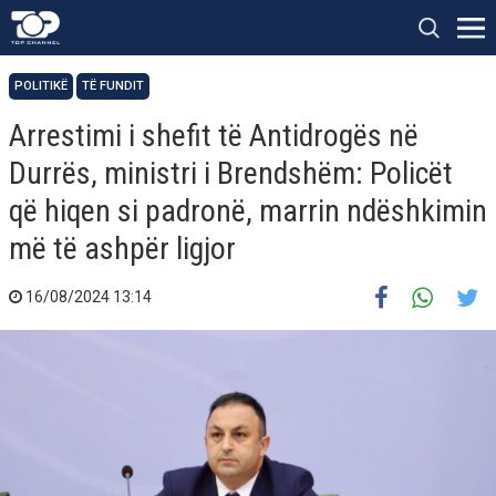
POLITIKË
TË FUNDIT
Arrestimi i shefit të Antidrogës në
Durrës, ministri i Brendshëm: Policët
që hiqen si padronë, marrin ndëshkimin
më të ashpër ligjor
16/08/2024 13:14