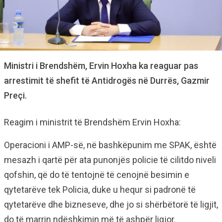
Ministri i Brendshëm, Ervin Hoxha ka reaguar pas
arrestimit të shefit të Antidrogës në Durrës, Gazmir
Preçi.
Reagim i ministrit të Brendshëm Ervin Hoxha:
Operacioni i AMP-së, në bashkëpunim me SPAK, është
mesazh i qartë për ata punonjës policie të cilitdo niveli
qofshin, që do të tentojnë të cenojnë besimin e
qytetarëve tek Policia, duke u hequr si padronë të
qytetarëve dhe bizneseve, dhe jo si shërbëtorë të ligjit,
do të marrin ndëshkimin më të ashpër ligjor.