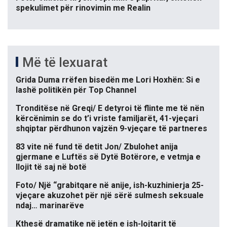
spekulimet për rinovimin me Realin
Më të lexuarat
Grida Duma rrëfen bisedën me Lori Hoxhën: Si e
lashë politikën për Top Channel
Tronditëse në Greqi/ E detyroi të flinte me të nën
kërcënimin se do t’i vriste familjarët, 41-vjeçari
shqiptar përdhunon vajzën 9-vjeçare të partneres
83 vite në fund të detit Jon/ Zbulohet anija
gjermane e Luftës së Dytë Botërore, e vetmja e
llojit të saj në botë
Foto/ Një “grabitqare në anije, ish-kuzhinierja 25-
vjeçare akuzohet për një sërë sulmesh seksuale
ndaj… marinarëve
Kthesë dramatike në jetën e ish-lojtarit të