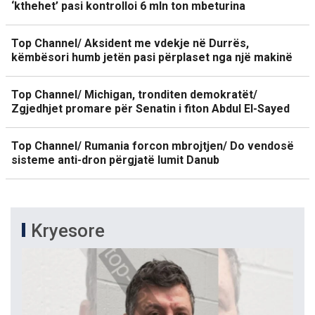
‘kthehet’ pasi kontrolloi 6 mln ton mbeturina
Top Channel/ Aksident me vdekje në Durrës,
këmbësori humb jetën pasi përplaset nga një makinë
Top Channel/ Michigan, tronditen demokratët/
Zgjedhjet promare për Senatin i fiton Abdul El-Sayed
Top Channel/ Rumania forcon mbrojtjen/ Do vendosë
sisteme anti-dron përgjatë lumit Danub
Kryesore