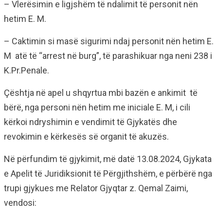
– Vlerësimin e ligjshëm të ndalimit të personit nën
hetim E. M.
– Caktimin si masë sigurimi ndaj personit nën hetim E.
M atë të “arrest në burg”, të parashikuar nga neni 238 i
K.Pr.Penale.
Çështja në apel u shqyrtua mbi bazën e ankimit të
bërë, nga personi nën hetim me iniciale E. M, i cili
kërkoi ndryshimin e vendimit të Gjykatës dhe
revokimin e kërkesës së organit të akuzës.
Në përfundim të gjykimit, më datë 13.08.2024, Gjykata
e Apelit të Juridiksionit të Përgjithshëm, e përbërë nga
trupi gjykues me Relator Gjyqtar z. Qemal Zaimi,
vendosi: