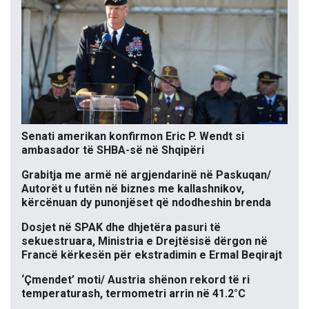
Senati amerikan konfirmon Eric P. Wendt si
ambasador të SHBA-së në Shqipëri
Grabitja me armë në argjendarinë në Paskuqan/
Autorët u futën në biznes me kallashnikov,
kërcënuan dy punonjëset që ndodheshin brenda
Dosjet në SPAK dhe dhjetëra pasuri të
sekuestruara, Ministria e Drejtësisë dërgon në
Francë kërkesën për ekstradimin e Ermal Beqirajt
‘Çmendet’ moti/ Austria shënon rekord të ri
temperaturash, termometri arrin në 41.2°C