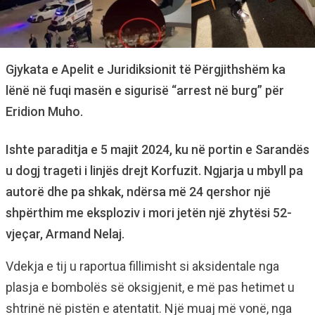
Gjykata e Apelit e Juridiksionit të Përgjithshëm ka
lënë në fuqi masën e sigurisë “arrest në burg” për
Eridion Muho.
Ishte paraditja e 5 majit 2024, ku në portin e Sarandës
u dogj trageti i linjës drejt Korfuzit. Ngjarja u mbyll pa
autorë dhe pa shkak, ndërsa më 24 qershor një
shpërthim me eksploziv i mori jetën një zhytësi 52-
vjeçar, Armand Nelaj.
Vdekja e tij u raportua fillimisht si aksidentale nga
plasja e bombolës së oksigjenit, e më pas hetimet u
shtrinë në pistën e atentatit. Një muaj më vonë, nga