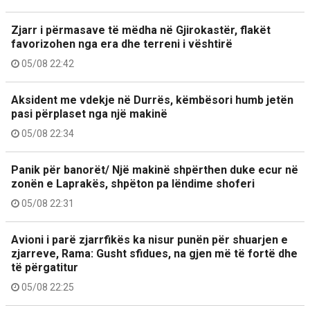
Zjarr i përmasave të mëdha në Gjirokastër, flakët
favorizohen nga era dhe terreni i vështirë
05/08 22:42
Aksident me vdekje në Durrës, këmbësori humb jetën
pasi përplaset nga një makinë
05/08 22:34
Panik për banorët/ Një makinë shpërthen duke ecur në
zonën e Laprakës, shpëton pa lëndime shoferi
05/08 22:31
Avioni i parë zjarrfikës ka nisur punën për shuarjen e
zjarreve, Rama: Gusht sfidues, na gjen më të fortë dhe
të përgatitur
05/08 22:25