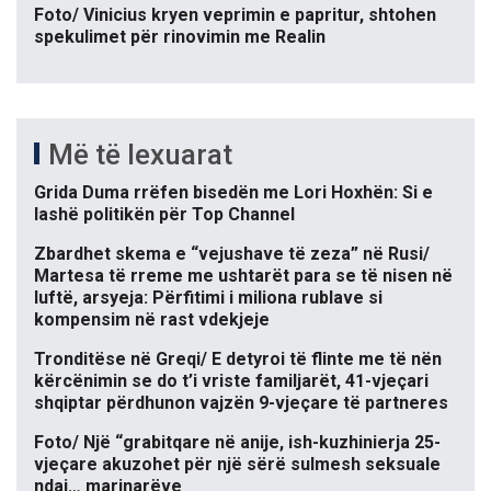
Foto/ Vinicius kryen veprimin e papritur, shtohen
spekulimet për rinovimin me Realin
Më të lexuarat
Grida Duma rrëfen bisedën me Lori Hoxhën: Si e
lashë politikën për Top Channel
Zbardhet skema e “vejushave të zeza” në Rusi/
Martesa të rreme me ushtarët para se të nisen në
luftë, arsyeja: Përfitimi i miliona rublave si
kompensim në rast vdekjeje
Tronditëse në Greqi/ E detyroi të flinte me të nën
kërcënimin se do t’i vriste familjarët, 41-vjeçari
shqiptar përdhunon vajzën 9-vjeçare të partneres
Foto/ Një “grabitqare në anije, ish-kuzhinierja 25-
vjeçare akuzohet për një sërë sulmesh seksuale
ndaj… marinarëve