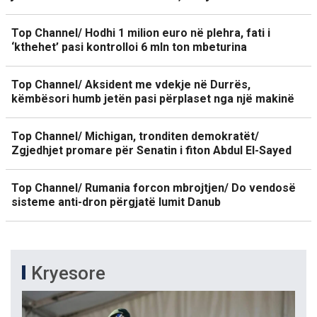
Top Channel/ Hodhi 1 milion euro në plehra, fati i
‘kthehet’ pasi kontrolloi 6 mln ton mbeturina
Top Channel/ Aksident me vdekje në Durrës,
këmbësori humb jetën pasi përplaset nga një makinë
Top Channel/ Michigan, tronditen demokratët/
Zgjedhjet promare për Senatin i fiton Abdul El-Sayed
Top Channel/ Rumania forcon mbrojtjen/ Do vendosë
sisteme anti-dron përgjatë lumit Danub
Kryesore