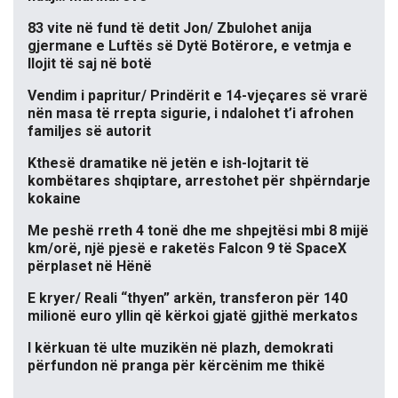
83 vite në fund të detit Jon/ Zbulohet anija
gjermane e Luftës së Dytë Botërore, e vetmja e
llojit të saj në botë
Vendim i papritur/ Prindërit e 14-vjeçares së vrarë
nën masa të rrepta sigurie, i ndalohet t’i afrohen
familjes së autorit
Kthesë dramatike në jetën e ish-lojtarit të
kombëtares shqiptare, arrestohet për shpërndarje
kokaine
Me peshë rreth 4 tonë dhe me shpejtësi mbi 8 mijë
km/orë, një pjesë e raketës Falcon 9 të SpaceX
përplaset në Hënë
E kryer/ Reali “thyen” arkën, transferon për 140
milionë euro yllin që kërkoi gjatë gjithë merkatos
I kërkuan të ulte muzikën në plazh, demokrati
përfundon në pranga për kërcënim me thikë