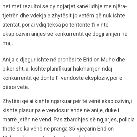
hetimet rezultoi se dy ngjarjet kanë lidhje me njëra-
tjetrën dhe vdekja e zhytësit jo vetëm që nuk ishte
atentat, por ai vdiq teksa po tentonte t’i vinte
eksplozivin anijes së konkurrentit që dogji anijen në
maj.
Anija e djegur ishte në pronësi të Eridion Muho dhe
pikërisht, ai kishte planifikuar hakmarrjen ndaj
konkurrentit që donte t’i vendoste eksploziv, por e
pësoi vetë.
Zhytësi që ai kishte ngarkuar për të vënë eksplozivin, i
kishte plasur pa e vendosur ende në anije, duke i
marrë jetën në vend. Pas zbardhjes së ngjarjes, policia
thotë se ka vënë në pranga 35-vjeçarin Eridion