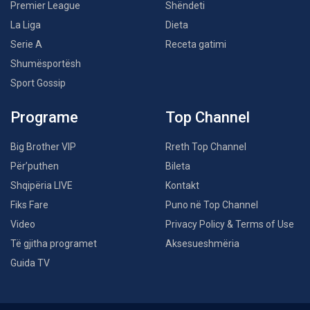
Premier League
Shëndeti
La Liga
Dieta
Serie A
Receta gatimi
Shumësportësh
Sport Gossip
Programe
Top Channel
Big Brother VIP
Rreth Top Channel
Për’puthen
Bileta
Shqipëria LIVE
Kontakt
Fiks Fare
Puno në Top Channel
Video
Privacy Policy & Terms of Use
Të gjitha programet
Aksesueshmëria
Guida TV