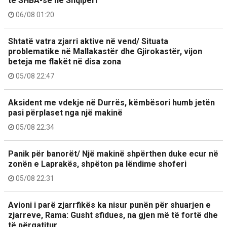
të SHBA-së në Shqipëri
06/08 01:20
Shtatë vatra zjarri aktive në vend/ Situata
problematike në Mallakastër dhe Gjirokastër, vijon
beteja me flakët në disa zona
05/08 22:47
Aksident me vdekje në Durrës, këmbësori humb jetën
pasi përplaset nga një makinë
05/08 22:34
Panik për banorët/ Një makinë shpërthen duke ecur në
zonën e Laprakës, shpëton pa lëndime shoferi
05/08 22:31
Avioni i parë zjarrfikës ka nisur punën për shuarjen e
zjarreve, Rama: Gusht sfidues, na gjen më të fortë dhe
të përgatitur