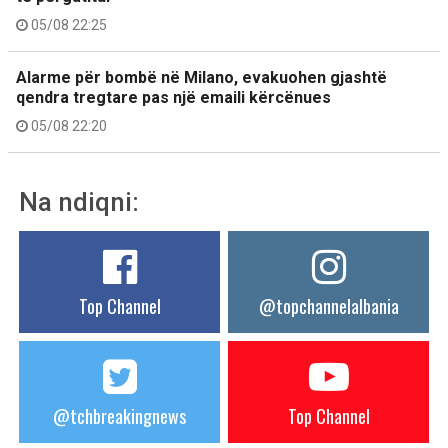
05/08 22:25
Alarme për bombë në Milano, evakuohen gjashtë
qendra tregtare pas një emaili kërcënues
05/08 22:20
Na ndiqni:
Top Channel
@topchannelalbania
@tchbreakingnews
Top Channel