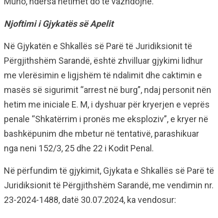
Muho, ndërsa hetimet do të vazhdojnë.
Njoftimi i Gjykatës së Apelit
Në Gjykatën e Shkallës së Parë të Juridiksionit të
Përgjithshëm Sarandë, është zhvilluar gjykimi lidhur
me vlerësimin e ligjshëm të ndalimit dhe caktimin e
masës së sigurimit “arrest në burg”, ndaj personit nën
hetim me iniciale E. M, i dyshuar për kryerjen e veprës
penale “Shkatërrim i pronës me eksploziv”, e kryer në
bashkëpunim dhe mbetur në tentativë, parashikuar
nga neni 152/3, 25 dhe 22 i Kodit Penal.
Në përfundim të gjykimit, Gjykata e Shkallës së Parë të
Juridiksionit të Përgjithshëm Sarandë, me vendimin nr.
23-2024-1488, datë 30.07.2024, ka vendosur: