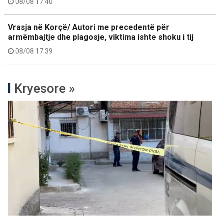
08/08 17:40
Vrasja në Korçë/ Autori me precedentë për
armëmbajtje dhe plagosje, viktima ishte shoku i tij
08/08 17:39
Kryesore »