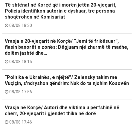
Të shtënat në Korçë që i morën jetën 20-vjeçarit,
Policia identifikon autorin e dyshuar, tre persona
shoqërohen në Komisariat
08/08 18:30
Vrasja e 20-vjeçarit në Korçë/ “Jemi të frikësuar”,
flasin banorët e zonës: Dëgjuam një zhurmë të madhe,
dolëm jashtë dhe…
08/08 18:15
“Politika e Ukrainës, e njëjtë”/ Zelensky takim me
Vuçiçin, s’ndryshon qëndrim: Nuk do ta njohim Kosovën
08/08 17:56
Vrasja në Korçë/ Autori dhe viktima u përfshinë në
sherr, 20-vjeçarit i gjendet thika në dorë
08/08 17:46