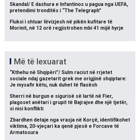
Skandal/ E dashura e Infantinos u pagua nga UEFA,
pretendimi tronditës i “The Telegraph”
Fluksi i shtuar lëvizjesh në pikën kufitare të
Morinit, në 12 orë regjistrohen mbi 41 mijë hyrje
Më të lexuarat
“Kthehu në Shqipëri”/ Sulm racist në rrjetet
sociale ndaj gazetarit grek me origjinë shqiptare:
Je mysafir këtu, nuk duhet të flasësh
Sherri në burgun e sigurisë së lartë në Fier,
plagoset anëtari i grupit të Bajrajve dhe një tjetër,
si nisi konflikti
Zbardhen detaje nga vrasja në Korçë, identifikohet
viktima, 20-vjeçari ka qenë pjesë e Forcave të
Armatosura