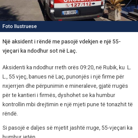
Foto Ilustruese
Një aksident i rëndë me pasojë vdekjen e një 55-
vjeçari ka ndodhur sot në Laç.
Aksidenti ka ndodhur rreth orës 09:20, në Rubik, ku L.
L., 55 vjeç, banues në Laç, punonjës i një firme për
nxjerrjen dhe përpunimin e mineraleve, gjatë rrugës
për te kantieri i firmës, dyshohet se ka humbur
kontrollin mbi drejtimin e një mjeti pune të tonazhit të
rëndë.
Si pasojë e daljes së mjetit jashtë rruge, 55-vjeçari ka
humbur jetën.