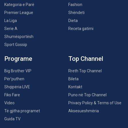
Kategoria e Parë
Fashion
Premier League
Shëndeti
La Liga
Dieta
Serie A
Receta gatimi
Shumësportësh
Sport Gossip
Programe
Top Channel
Big Brother VIP
Rreth Top Channel
Për’puthen
Bileta
Shqipëria LIVE
Kontakt
Fiks Fare
Puno në Top Channel
Video
Privacy Policy & Terms of Use
Të gjitha programet
Aksesueshmëria
Guida TV