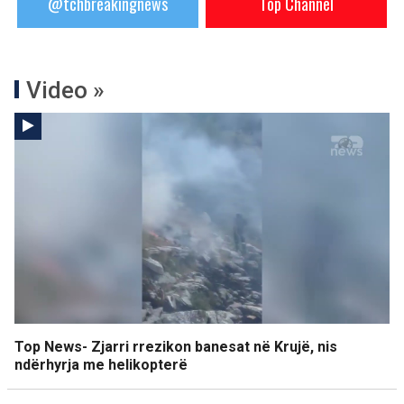
@tchbreakingnews
Top Channel
Video »
Top News- Zjarri rrezikon banesat në Krujë, nis
ndërhyrja me helikopterë