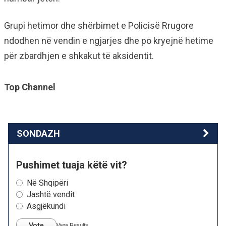
Grupi hetimor dhe shërbimet e Policisë Rrugore
ndodhen në vendin e ngjarjes dhe po kryejnë hetime
për zbardhjen e shkakut të aksidentit.
Top Channel
SONDAZH
Pushimet tuaja këtë vit?
Në Shqipëri
Jashtë vendit
Asgjëkundi
Vote
View Results