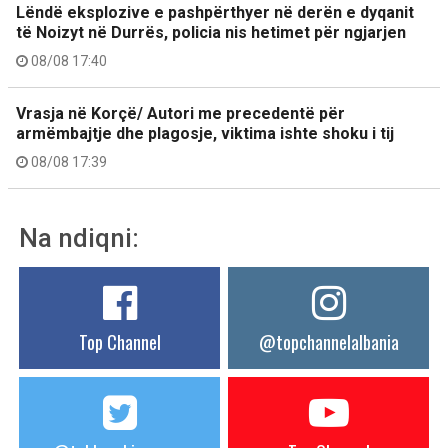
Lëndë eksplozive e pashpërthyer në derën e dyqanit
të Noizyt në Durrës, policia nis hetimet për ngjarjen
08/08 17:40
Vrasja në Korçë/ Autori me precedentë për
armëmbajtje dhe plagosje, viktima ishte shoku i tij
08/08 17:39
Na ndiqni:
Top Channel
@topchannelalbania