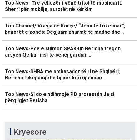
Top News- Tre vëllezër i vënë tritol të moshuarit.
Sherri për mobilje, autorët në kërkim
Top Channel/ Vrasja në Korçë/ “Jemi të frikësuar”,
banorët e zonës: Dëgjuam zhurmë të madhe dhe…
Top News-Pse e sulmon SPAK-un Berisha tregon
arsyen Që kur nisi të bëhej gardian…
Top News-SHBA me ambasador të ri në Shqipëri,
Berisha Pikëpamjet e tij për korrupsionin…
Top News-Si do e ndihmojë PD protestën Ja si
përgjigjet Berisha
Kryesore