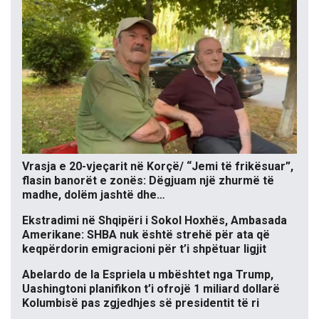
Vrasja e 20-vjeçarit në Korçë/ “Jemi të frikësuar”,
flasin banorët e zonës: Dëgjuam një zhurmë të
madhe, dolëm jashtë dhe…
Ekstradimi në Shqipëri i Sokol Hoxhës, Ambasada
Amerikane: SHBA nuk është strehë për ata që
keqpërdorin emigracioni për t’i shpëtuar ligjit
Abelardo de la Espriela u mbështet nga Trump,
Uashingtoni planifikon t’i ofrojë 1 miliard dollarë
Kolumbisë pas zgjedhjes së presidentit të ri