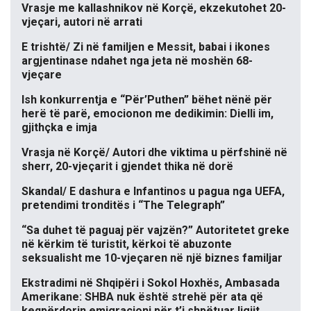
Vrasje me kallashnikov në Korçë, ekzekutohet 20-
vjeçari, autori në arrati
E trishtë/ Zi në familjen e Messit, babai i ikones
argjentinase ndahet nga jeta në moshën 68-
vjeçare
Ish konkurrentja e “Për’Puthen” bëhet nënë për
herë të parë, emocionon me dedikimin: Dielli im,
gjithçka e imja
Vrasja në Korçë/ Autori dhe viktima u përfshinë në
sherr, 20-vjeçarit i gjendet thika në dorë
Skandal/ E dashura e Infantinos u pagua nga UEFA,
pretendimi tronditës i “The Telegraph”
“Sa duhet të paguaj për vajzën?” Autoritetet greke
në kërkim të turistit, kërkoi të abuzonte
seksualisht me 10-vjeçaren në një biznes familjar
Ekstradimi në Shqipëri i Sokol Hoxhës, Ambasada
Amerikane: SHBA nuk është strehë për ata që
keqpërdorin emigracioni për t’i shpëtuar ligjit