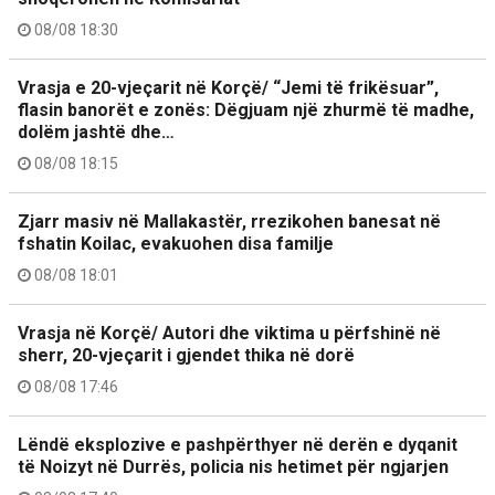
08/08 18:30
Vrasja e 20-vjeçarit në Korçë/ “Jemi të frikësuar”,
flasin banorët e zonës: Dëgjuam një zhurmë të madhe,
dolëm jashtë dhe…
08/08 18:15
Zjarr masiv në Mallakastër, rrezikohen banesat në
fshatin Koilac, evakuohen disa familje
08/08 18:01
Vrasja në Korçë/ Autori dhe viktima u përfshinë në
sherr, 20-vjeçarit i gjendet thika në dorë
08/08 17:46
Lëndë eksplozive e pashpërthyer në derën e dyqanit
të Noizyt në Durrës, policia nis hetimet për ngjarjen