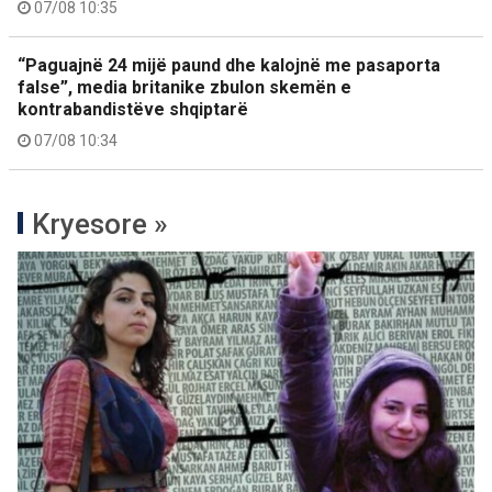
07/08 10:35
“Paguajnë 24 mijë paund dhe kalojnë me pasaporta
false”, media britanike zbulon skemën e
kontrabandistëve shqiptarë
07/08 10:34
Kryesore »