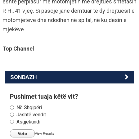
është përplasur me motomjetin me drejtues shtetasin
P. H., 41 vjeç. Si pasojë janë dëmtuar të dy drejtuesit e
motomjeteve dhe ndodhen në spital, në kujdesin e
mjekëve.
Top Channel
SONDAZH
Pushimet tuaja këtë vit?
Në Shqipëri
Jashtë vendit
Asgjëkundi
Vote
View Results