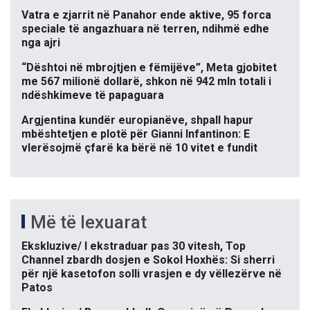
Vatra e zjarrit në Panahor ende aktive, 95 forca
speciale të angazhuara në terren, ndihmë edhe
nga ajri
“Dështoi në mbrojtjen e fëmijëve”, Meta gjobitet
me 567 milionë dollarë, shkon në 942 mln totali i
ndëshkimeve të papaguara
Argjentina kundër europianëve, shpall hapur
mbështetjen e plotë për Gianni Infantinon: E
vlerësojmë çfarë ka bërë në 10 vitet e fundit
Më të lexuarat
Ekskluzive/ I ekstraduar pas 30 vitesh, Top
Channel zbardh dosjen e Sokol Hoxhës: Si sherri
për një kasetofon solli vrasjen e dy vëllezërve në
Patos