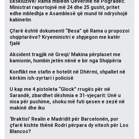
Ekskluzive/ Rama mbledh Qeverinë në Pogradec.
Ministrat raportojnë më 24 dhe 25 gusht, pritet
edhe mbledhja e Asamblesë që mund të ndryshojë
kabinetin
Çfarë është dokumenti “Besa” që Rama u propozoi
shqiptarëve? Kryeministri e shpjegon me katër
fjalë
Aksident tragjik në Greqi/ Makina përplaset me
kamionin, humbin jetën nënë e bir nga Shqipëria
Konflikt me stafin e hotelit në Dhërmi, shpallet në
kërkim ish-zyrtari i policisë
U kap me 4 pistoleta “Glock” rrugës për në
Sarandë, zbardhet dëshmia e 31-vjeçarit: Unë u
nisa për pushime, shoku më futi qesen e zezë në
makinë dhe iku
‘Braktisi’ Realin e Madridit për Barcelonën, por
çfarë kishte thënë Rodri përpara dy vitesh për Los
Blancos?