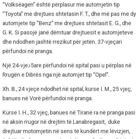
“Volksëagen” është përplasur me automjetin tip
“Toyota” me drejtues shtetasin F. T., dhe më pas me dy
automjete tip “Benz” me drejtues shtetasit E. G., dhe
G. K. Si pasojë janë dëmtuar drejtuesit e automjeteve
dhe ndodhen jashtë rrezikut për jetën. 37-vjeçari
përfundoi në pranga.
Një 24-vje♪5are përfundoi në spital pasi u përplas në
Rrugën e Dibrës nga një automjet tip “Opel”.
Xh. B., 24 vjeçe ndodhet në spital, kurse I. M., 25 vjeç,
banues në Vorë përfundoi në pranga.
Kurse I. H., 32 vjeç, banues në Tiranë ra në pranga pasi
në aksin rrugor në drejtim të Lanabregasit, duke
drejtuar motomjetin në sens të kundërt me lëvizjen,