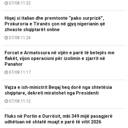
07/08 11:32
Hiqej si italian dhe premtonte “pako surprizë”,
Prokuroria e Tiranës çon në gjyq nigerianin që
zhvaste shqiptarët online
07/08 11:24
Forcat e Armatosura në vijën e parë të betejës me
flakët, vijon operacioni për izolimin e zjarrit në
Panahor
07/08 11:17
Vajza e ish-ministrit Beqaj heq dorë nga shtetësia
shqiptare, dekreti miratohet nga Presidenti
07/08 11:12
Fluks në Portin e Durrësit, mbi 349 mijë pasagjerë
udhëtuan në shtatë muajt e parë të vitit 2026