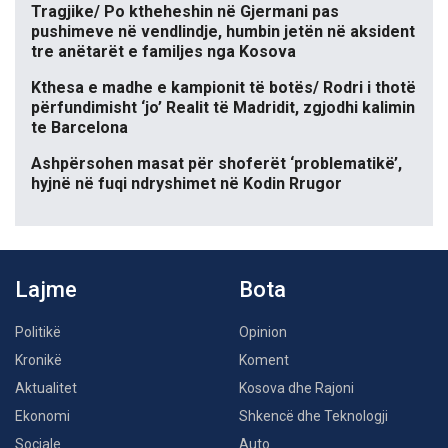
Tragjike/ Po ktheheshin në Gjermani pas
pushimeve në vendlindje, humbin jetën në aksident
tre anëtarët e familjes nga Kosova
Kthesa e madhe e kampionit të botës/ Rodri i thotë
përfundimisht ‘jo’ Realit të Madridit, zgjodhi kalimin
te Barcelona
Ashpërsohen masat për shoferët ‘problematikë’,
hyjnë në fuqi ndryshimet në Kodin Rrugor
Lajme
Bota
Politikë
Opinion
Kronikë
Koment
Aktualitet
Kosova dhe Rajoni
Ekonomi
Shkencë dhe Teknologji
Sociale
Auto