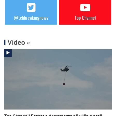
@tchbreakingnews
Top Channel
Video »