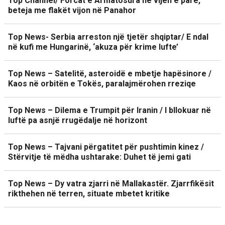
Top Channel/ Forcat e Armatosura në vijën e parë,
beteja me flakët vijon në Panahor
Top News- Serbia arreston një tjetër shqiptar/ E ndal
në kufi me Hungarinë, ‘akuza për krime lufte’
Top News – Satelitë, asteroidë e mbetje hapësinore /
Kaos në orbitën e Tokës, paralajmërohen rreziqe
Top News – Dilema e Trumpit për Iranin / I bllokuar në
luftë pa asnjë rrugëdalje në horizont
Top News – Tajvani përgatitet për pushtimin kinez /
Stërvitje të mëdha ushtarake: Duhet të jemi gati
Top News – Dy vatra zjarri në Mallakastër. Zjarrfikësit
rikthehen në terren, situate mbetet kritike