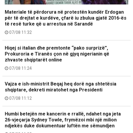
Materiale të përdorura në protestën kundër Erdogan
për të drejtat e kurdëve, çfarë iu zbulua gjatë 2016-ës
të resë turke që u arrestua në Sarandë
07/08 11:32
Hiqej si italian dhe premtonte “pako surprizë”,
Prokuroria e Tiranës çon në gjyq nigerianin që
zhvaste shqiptarët online
07/08 11:24
Vajza e ish-ministrit Beqaj heq dorë nga shtetësia
shqiptare, dekreti miratohet nga Presidenti
07/08 11:12
Humbi betejën me kancerin e rrallë, ndahet nga jeta
26-vjeçarja Sydney Towle, frymëzoi mbi një milion
ndjekës duke dokumentuar luftën me sëmundjen