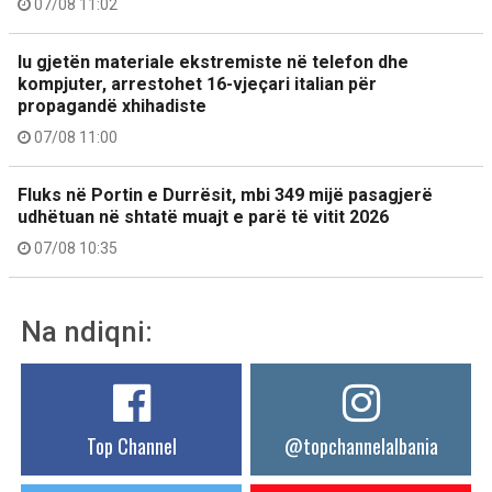
07/08 11:02
Iu gjetën materiale ekstremiste në telefon dhe
kompjuter, arrestohet 16-vjeçari italian për
propagandë xhihadiste
07/08 11:00
Fluks në Portin e Durrësit, mbi 349 mijë pasagjerë
udhëtuan në shtatë muajt e parë të vitit 2026
07/08 10:35
Na ndiqni:
Top Channel
@topchannelalbania