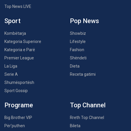
Top News LIVE
Sport
Pop News
Kombëtarja
Showbiz
Kategoria Superiore
Lifestyle
Kategoria e Parë
Fashion
Premier League
Shëndeti
La Liga
Dieta
Serie A
Receta gatimi
Shumësportësh
Sport Gossip
Programe
Top Channel
Big Brother VIP
Rreth Top Channel
Për’puthen
Bileta