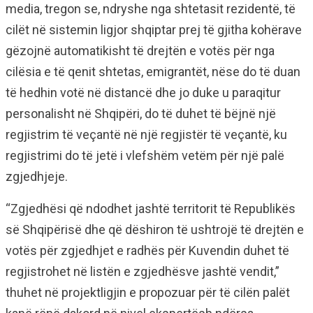
media, tregon se, ndryshe nga shtetasit rezidentë, të
cilët në sistemin ligjor shqiptar prej të gjitha kohërave
gëzojnë automatikisht të drejtën e votës për nga
cilësia e të qenit shtetas, emigrantët, nëse do të duan
të hedhin votë në distancë dhe jo duke u paraqitur
personalisht në Shqipëri, do të duhet të bëjnë një
regjistrim të veçantë në një regjistër të veçantë, ku
regjistrimi do të jetë i vlefshëm vetëm për një palë
zgjedhjeje.
“Zgjedhësi që ndodhet jashtë territorit të Republikës
së Shqipërisë dhe që dëshiron të ushtrojë të drejtën e
votës për zgjedhjet e radhës për Kuvendin duhet të
regjistrohet në listën e zgjedhësve jashtë vendit,”
thuhet në projektligjin e propozuar për të cilën palët