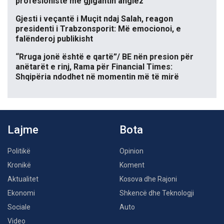
profesioniste me gjigantin anglez
Gjesti i veçantë i Muçit ndaj Salah, reagon
presidenti i Trabzonsporit: Më emocionoi, e
falënderoj publikisht
“Rruga jonë është e qartë”/ BE nën presion për
anëtarët e rinj, Rama për Financial Times:
Shqipëria ndodhet në momentin më të mirë
Lajme
Bota
Politikë
Opinion
Kronikë
Koment
Aktualitet
Kosova dhe Rajoni
Ekonomi
Shkencë dhe Teknologji
Sociale
Auto
Video