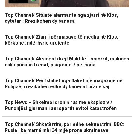
Top Channel/ Situatë alarmante nga zjarri në Klos,
qytetari: Rrezikohen dy banesa
Top Channel/ Zjarr i përmasave të mëdha në Klos,
kërkohet ndërhyrje urgjente
Top Channel/ Aksident drejt Malit të Tomorrit, makinës
nuk i punuan frenat, plagosen 7 persona
Top Channel/ Përfshihet nga flakët një magazinë në
Bulqizë, rrezikohen edhe dy banesat pranë saj
Top News – Shkelmoi dronin rus me eksploziv /
Punonjësi gjerman i aeroportit evitoi katastrofën
Top Channel/ Shkatërrim, por edhe sekuestrim! BBC:
Rusia i ka marrë mbi 34 mijë prona ukrainasve