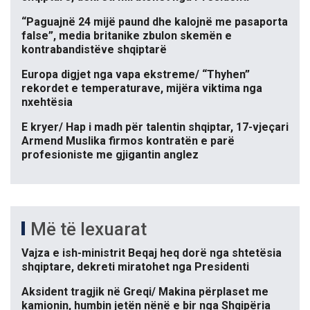
“Paguajnë 24 mijë paund dhe kalojnë me pasaporta
false”, media britanike zbulon skemën e
kontrabandistëve shqiptarë
Europa digjet nga vapa ekstreme/ “Thyhen”
rekordet e temperaturave, mijëra viktima nga
nxehtësia
E kryer/ Hap i madh për talentin shqiptar, 17-vjeçari
Armend Muslika firmos kontratën e parë
profesioniste me gjigantin anglez
Më të lexuarat
Vajza e ish-ministrit Beqaj heq dorë nga shtetësia
shqiptare, dekreti miratohet nga Presidenti
Aksident tragjik në Greqi/ Makina përplaset me
kamionin, humbin jetën nënë e bir nga Shqipëria