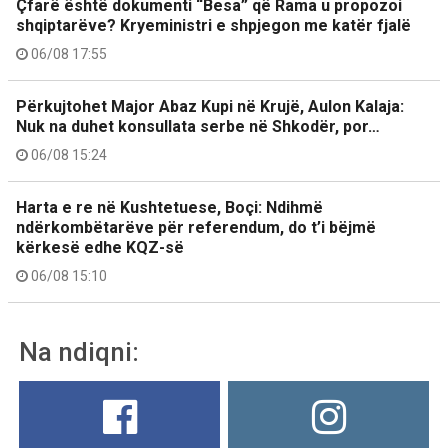
Çfarë është dokumenti “Besa” që Rama u propozoi
shqiptarëve? Kryeministri e shpjegon me katër fjalë
06/08 17:55
Përkujtohet Major Abaz Kupi në Krujë, Aulon Kalaja:
Nuk na duhet konsullata serbe në Shkodër, por…
06/08 15:24
Harta e re në Kushtetuese, Boçi: Ndihmë
ndërkombëtarëve për referendum, do t’i bëjmë
kërkesë edhe KQZ-së
06/08 15:10
Na ndiqni: