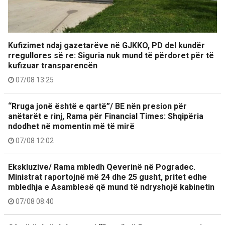
Kufizimet ndaj gazetarëve në GJKKO, PD del kundër
rregullores së re: Siguria nuk mund të përdoret për të
kufizuar transparencën
07/08 13:25
“Rruga jonë është e qartë”/ BE nën presion për
anëtarët e rinj, Rama për Financial Times: Shqipëria
ndodhet në momentin më të mirë
07/08 12:02
Ekskluzive/ Rama mbledh Qeverinë në Pogradec.
Ministrat raportojnë më 24 dhe 25 gusht, pritet edhe
mbledhja e Asamblesë që mund të ndryshojë kabinetin
07/08 08:40