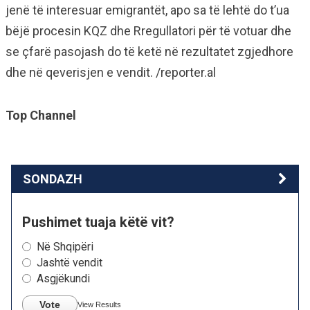
jenë të interesuar emigrantët, apo sa të lehtë do t’ua
bëjë procesin KQZ dhe Rregullatori për të votuar dhe
se çfarë pasojash do të ketë në rezultatet zgjedhore
dhe në qeverisjen e vendit. /reporter.al
Top Channel
SONDAZH
Pushimet tuaja këtë vit?
Në Shqipëri
Jashtë vendit
Asgjëkundi
Vote
View Results