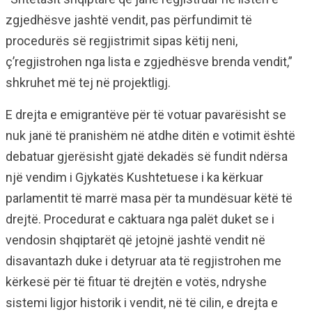
zgjedhësve jashtë vendit, pas përfundimit të
procedurës së regjistrimit sipas këtij neni,
ç’regjistrohen nga lista e zgjedhësve brenda vendit,”
shkruhet më tej në projektligj.
E drejta e emigrantëve për të votuar pavarësisht se
nuk janë të pranishëm në atdhe ditën e votimit është
debatuar gjerësisht gjatë dekadës së fundit ndërsa
një vendim i Gjykatës Kushtetuese i ka kërkuar
parlamentit të marrë masa për ta mundësuar këtë të
drejtë. Procedurat e caktuara nga palët duket se i
vendosin shqiptarët që jetojnë jashtë vendit në
disavantazh duke i detyruar ata të regjistrohen me
kërkesë për të fituar të drejtën e votës, ndryshe
sistemi ligjor historik i vendit, në të cilin, e drejta e