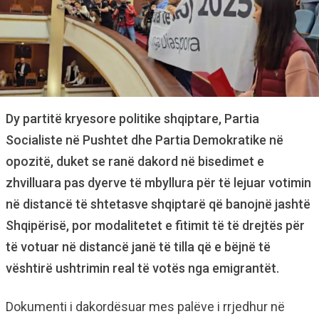
Dy partitë kryesore politike shqiptare, Partia
Socialiste në Pushtet dhe Partia Demokratike në
opozitë, duket se ranë dakord në bisedimet e
zhvilluara pas dyerve të mbyllura për të lejuar votimin
në distancë të shtetasve shqiptarë që banojnë jashtë
Shqipërisë, por modalitetet e fitimit të të drejtës për
të votuar në distancë janë të tilla që e bëjnë të
vështirë ushtrimin real të votës nga emigrantët.
Dokumenti i dakordësuar mes palëve i rrjedhur në