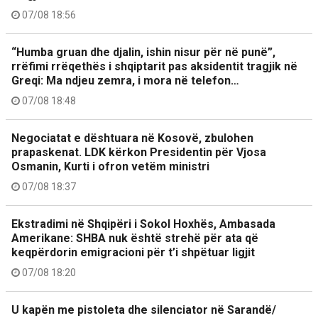
07/08 18:56
“Humba gruan dhe djalin, ishin nisur për në punë”,
rrëfimi rrëqethës i shqiptarit pas aksidentit tragjik në
Greqi: Ma ndjeu zemra, i mora në telefon…
07/08 18:48
Negociatat e dështuara në Kosovë, zbulohen
prapaskenat. LDK kërkon Presidentin për Vjosa
Osmanin, Kurti i ofron vetëm ministri
07/08 18:37
Ekstradimi në Shqipëri i Sokol Hoxhës, Ambasada
Amerikane: SHBA nuk është strehë për ata që
keqpërdorin emigracioni për t’i shpëtuar ligjit
07/08 18:20
U kapën me pistoleta dhe silenciator në Sarandë/