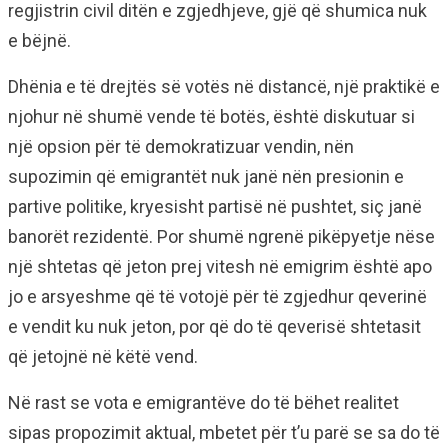
regjistrin civil ditën e zgjedhjeve, gjë që shumica nuk
e bëjnë.
Dhënia e të drejtës së votës në distancë, një praktikë e
njohur në shumë vende të botës, është diskutuar si
një opsion për të demokratizuar vendin, nën
supozimin që emigrantët nuk janë nën presionin e
partive politike, kryesisht partisë në pushtet, siç janë
banorët rezidentë. Por shumë ngrenë pikëpyetje nëse
një shtetas që jeton prej vitesh në emigrim është apo
jo e arsyeshme që të votojë për të zgjedhur qeverinë
e vendit ku nuk jeton, por që do të qeverisë shtetasit
që jetojnë në këtë vend.
Në rast se vota e emigrantëve do të bëhet realitet
sipas propozimit aktual, mbetet për t’u parë se sa do të