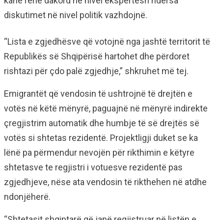
kanë rënë dakord në nivel ekspertësh ndërsa
diskutimet në nivel politik vazhdojnë.
“Lista e zgjedhësve që votojnë nga jashtë territorit të
Republikës së Shqipërisë hartohet dhe përdoret
rishtazi për çdo palë zgjedhje,” shkruhet më tej.
Emigrantët që vendosin të ushtrojnë të drejtën e
votës në këtë mënyrë, paguajnë në mënyrë indirekte
çregjistrim automatik dhe humbje të së drejtës së
votës si shtetas rezidentë. Projektligji duket se ka
lënë pa përmendur nevojën për rikthimin e këtyre
shtetasve te regjistri i votuesve rezidentë pas
zgjedhjeve, nëse ata vendosin të rikthehen në atdhe
ndonjëherë.
“Shtetasit shqiptarë që janë regjistruar në listën e