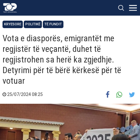
KRYESORE
POLITIKË
TË FUNDIT
Vota e diasporës, emigrantët me
regjistër të veçantë, duhet të
regjistrohen sa herë ka zgjedhje.
Detyrimi për të bërë kërkesë për të
votuar
25/07/2024 08:25