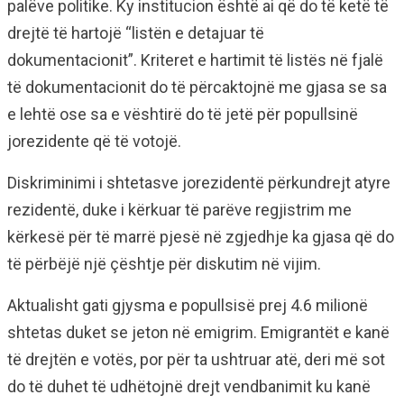
palëve politike. Ky institucion është ai që do të ketë të
drejtë të hartojë “listën e detajuar të
dokumentacionit”. Kriteret e hartimit të listës në fjalë
të dokumentacionit do të përcaktojnë me gjasa se sa
e lehtë ose sa e vështirë do të jetë për popullsinë
jorezidente që të votojë.
Diskriminimi i shtetasve jorezidentë përkundrejt atyre
rezidentë, duke i kërkuar të parëve regjistrim me
kërkesë për të marrë pjesë në zgjedhje ka gjasa që do
të përbëjë një çështje për diskutim në vijim.
Aktualisht gati gjysma e popullsisë prej 4.6 milionë
shtetas duket se jeton në emigrim. Emigrantët e kanë
të drejtën e votës, por për ta ushtruar atë, deri më sot
do të duhet të udhëtojnë drejt vendbanimit ku kanë