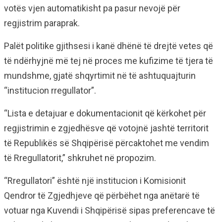
votës vjen automatikisht pa pasur nevojë për
regjistrim paraprak.
Palët politike gjithsesi i kanë dhënë të drejtë vetes që
të ndërhyjnë më tej në proces me kufizime të tjera të
mundshme, gjatë shqyrtimit në të ashtuquajturin
“institucion rregullator”.
“Lista e detajuar e dokumentacionit që kërkohet për
regjistrimin e zgjedhësve që votojnë jashtë territorit
të Republikës së Shqipërisë përcaktohet me vendim
të Rregullatorit,” shkruhet në propozim.
“Rregullatori” është një institucion i Komisionit
Qendror të Zgjedhjeve që përbëhet nga anëtarë të
votuar nga Kuvendi i Shqipërisë sipas preferencave të