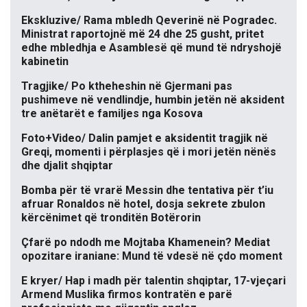
Ekskluzive/ Rama mbledh Qeverinë në Pogradec.
Ministrat raportojnë më 24 dhe 25 gusht, pritet
edhe mbledhja e Asamblesë që mund të ndryshojë
kabinetin
Tragjike/ Po ktheheshin në Gjermani pas
pushimeve në vendlindje, humbin jetën në aksident
tre anëtarët e familjes nga Kosova
Foto+Video/ Dalin pamjet e aksidentit tragjik në
Greqi, momenti i përplasjes që i mori jetën nënës
dhe djalit shqiptar
Bomba për të vrarë Messin dhe tentativa për t’iu
afruar Ronaldos në hotel, dosja sekrete zbulon
kërcënimet që tronditën Botërorin
Çfarë po ndodh me Mojtaba Khamenein? Mediat
opozitare iraniane: Mund të vdesë në çdo moment
E kryer/ Hap i madh për talentin shqiptar, 17-vjeçari
Armend Muslika firmos kontratën e parë