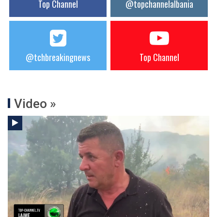
Top Channel
@topchannelalbania
@tchbreakingnews
Top Channel
Video »