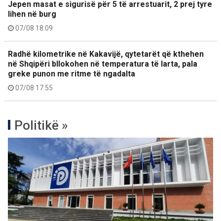
Jepen masat e sigurisë për 5 të arrestuarit, 2 prej tyre
lihen në burg
07/08 18:09
Radhë kilometrike në Kakavijë, qytetarët që kthehen
në Shqipëri bllokohen në temperatura të larta, pala
greke punon me ritme të ngadalta
07/08 17:55
Politikë »