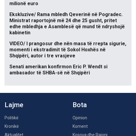
milionë euro
Ekskluzive/ Rama mbledh Qeverinë në Pogradec.
Ministrat raportojnë më 24 dhe 25 gusht, pritet
edhe mbledhja e Asamblesë që mund të ndryshojë
kabinetin
VIDEO/ I prangosur dhe nën masa të rrepta sigurie,
momenti i ekstradimit të Sokol Hoxhës në
Shqipëri, autor i tre vrasjeve
Senati amerikan konfirmon Eric P. Wendt si
ambasador të SHBA-së në Shqipëri
Lajme
Bota
Politikë
Opinion
Kronikë
Koment
Aktualitet
Kosova dhe Rajoni