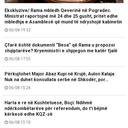
Ekskluzive/ Rama mbledh Qeverinë në Pogradec.
Ministrat raportojnë më 24 dhe 25 gusht, pritet edhe
mbledhja e Asamblesë që mund të ndryshojë kabinetin
06/08 19:32
Çfarë është dokumenti “Besa” që Rama u propozoi
shqiptarëve? Kryeministri e shpjegon me katër fjalë
06/08 17:55
Përkujtohet Major Abaz Kupi në Krujë, Aulon Kalaja:
Nuk na duhet konsullata serbe në Shkodër, por…
06/08 15:24
Harta e re në Kushtetuese, Boçi: Ndihmë
ndërkombëtarëve për referendum, do t’i bëjmë
kërkesë edhe KQZ-së
06/08 15:10