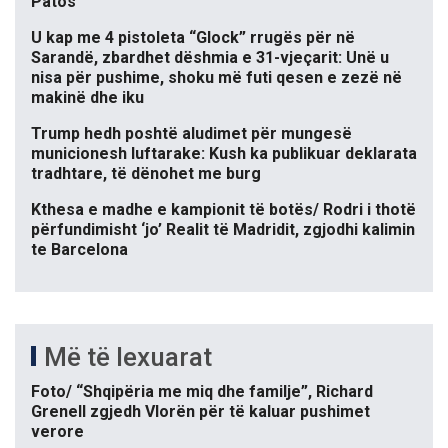
Patos
U kap me 4 pistoleta “Glock” rrugës për në
Sarandë, zbardhet dëshmia e 31-vjeçarit: Unë u
nisa për pushime, shoku më futi qesen e zezë në
makinë dhe iku
Trump hedh poshtë aludimet për mungesë
municionesh luftarake: Kush ka publikuar deklarata
tradhtare, të dënohet me burg
Kthesa e madhe e kampionit të botës/ Rodri i thotë
përfundimisht ‘jo’ Realit të Madridit, zgjodhi kalimin
te Barcelona
Më të lexuarat
Foto/ “Shqipëria me miq dhe familje”, Richard
Grenell zgjedh Vlorën për të kaluar pushimet
verore