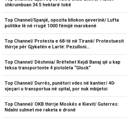
shkrumbuan 34.5 hektarë tokë
Top Channel/Spanjë, opozita bllokon qeverinë/ Lufta
politike lë në rrugë 1000 fëmijë marokenë
Top Channel/ Protesta e 68-të në Tiranë/ Protestuesit
thirrje për Gjykatën e Lartë: Pezulloni…
Top Channel/ Dëshmia/ Rrëfehet Kejdi Banaj që u kap
teksa transportonte 4 pistoleta “Glock”
Top Channel/ Durrës, punëtori vdes në kantier/ 40-
vjeçari u transportua në spital, por nuk mbijetoi
Top Channel/ OKB thirrje Moskës e Kievit/ Guterres:
Ndalni sulmet me raketa e dronë