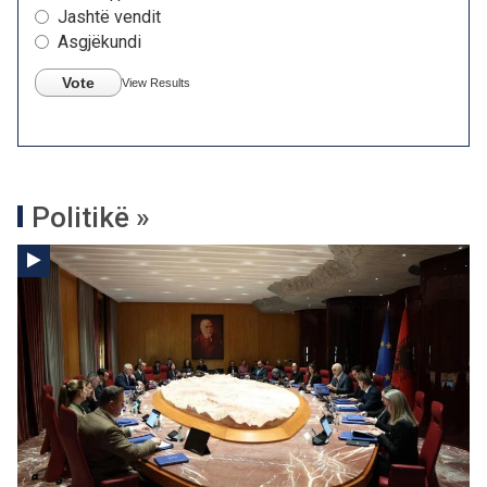
Jashtë vendit
Asgjëkundi
Vote
View Results
Politikë »