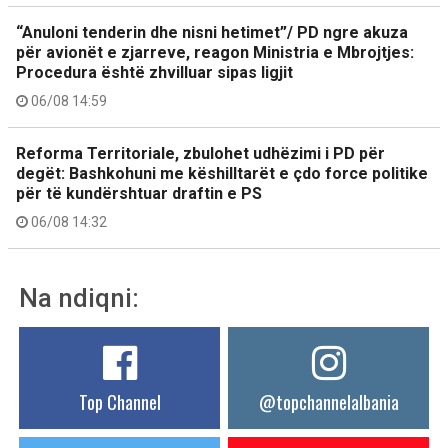
“Anuloni tenderin dhe nisni hetimet”/ PD ngre akuza
për avionët e zjarreve, reagon Ministria e Mbrojtjes:
Procedura është zhvilluar sipas ligjit
06/08 14:59
Reforma Territoriale, zbulohet udhëzimi i PD për
degët: Bashkohuni me këshilltarët e çdo force politike
për të kundërshtuar draftin e PS
06/08 14:32
Na ndiqni:
Top Channel
@topchannelalbania