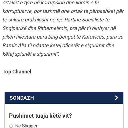
ortakët e tyre në korrupsion dhe lirimin e të
korruptuarve, por tashmë dhe ortak të përbashkët për
të shkrirë praktikisht në një Partinë Socialiste të
Shqipërisë dhe Rithemelimin, pra për t’i rikthyer në
pikën fillestare para bing bengut të Katovicës, para se
Ramiz Alia t’i ndante këtej oficerët e sigurimit dhe
këtej spiunët e sigurimit”
.
Top Channel
SONDAZH
Pushimet tuaja këtë vit?
Në Shqipëri