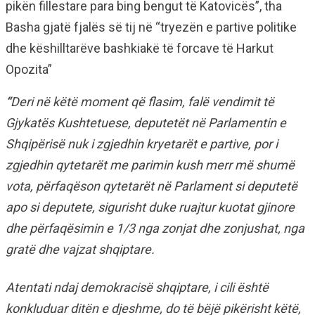
pikën fillestare para bing bengut të Katovicës”, tha
Basha gjatë fjalës së tij në “tryezën e partive politike
dhe këshilltarëve bashkiakë të forcave të Harkut
Opozita”
“
Deri në këtë moment që flasim, falë vendimit të
Gjykatës Kushtetuese, deputetët në Parlamentin e
Shqipërisë nuk i zgjedhin kryetarët e partive, por i
zgjedhin qytetarët me parimin kush merr më shumë
vota, përfaqëson qytetarët në Parlament si deputetë
apo si deputete, sigurisht duke ruajtur kuotat gjinore
dhe përfaqësimin e 1/3 nga zonjat dhe zonjushat, nga
gratë dhe vajzat shqiptare.
Atentati ndaj demokracisë shqiptare, i cili është
konkluduar ditën e djeshme, do të bëjë pikërisht këtë,