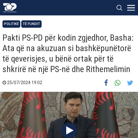
POLITIKË
TË FUNDIT
Pakti PS-PD për kodin zgjedhor, Basha:
Ata që na akuzuan si bashkëpunëtorë
të qeverisjes, u bënë ortak për të
shkrirë në një PS-në dhe Rithemelimin
25/07/2024 19:02