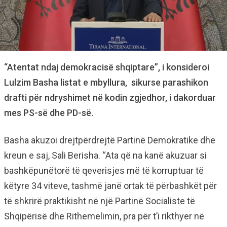
“Atentat ndaj demokracisë shqiptare”, i konsideroi
Lulzim Basha listat e mbyllura, sikurse parashikon
drafti për ndryshimet në kodin zgjedhor, i dakorduar
mes PS-së dhe PD-së.
Basha akuzoi drejtpërdrejtë Partinë Demokratike dhe
kreun e saj, Sali Berisha. “Ata që na kanë akuzuar si
bashkëpunëtorë të qeverisjes më të korruptuar të
këtyre 34 viteve, tashmë janë ortak të përbashkët për
të shkrirë praktikisht në një Partinë Socialiste të
Shqipërisë dhe Rithemelimin, pra për t’i rikthyer në