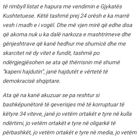
të rimbyll listat e hapura me vendimin e Gjykatës
Kushtetuese. Këtë tashmë prej 24 orësh e ka marrë
vesh i madh e i vogël. Dhe më vjen mirë që edhe disa
që akoma nuk u ka dalë narkoza e mashtrimeve dhe
gënjeshtrave që kanë hedhur me shumicë dhe me
skarcitet në dy vitet e fundit, tashmë po
ndërgjegjësohen se ata që thërrisnin më shumë
“kapeni hajdutin”, janë hajdutët e vërtetë të
demokracisë shqiptare.
Ata që na kanë akuzuar se pa reshtur si
bashkëpunëtorë të qeverisjes më të korruptuar të
këtyre 34 viteve, janë jo vetëm ortakët e tyre në kulla
ndërtimi, jo vetëm ortakët e tyre në oligarkë të
përbashkët, jo vetëm ortakët e tyre në media, jo vetëm