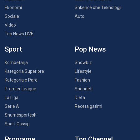
Ekonomi
Shkencë dhe Teknologji
Sociale
Auto
Video
Top News LIVE
Sport
Pop News
Kombëtarja
Showbiz
Kategoria Superiore
Lifestyle
Kategoria e Parë
Fashion
Premier League
Shëndeti
La Liga
Dieta
Serie A
Receta gatimi
Shumësportësh
Sport Gossip
Programe
Top Channel