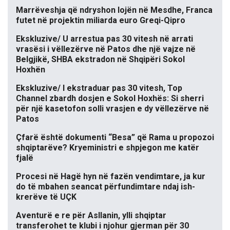
Marrëveshja që ndryshon lojën në Mesdhe, Franca
futet në projektin miliarda euro Greqi-Qipro
Ekskluzive/ U arrestua pas 30 vitesh në arrati
vrasësi i vëllezërve në Patos dhe një vajze në
Belgjikë, SHBA ekstradon në Shqipëri Sokol
Hoxhën
Ekskluzive/ I ekstraduar pas 30 vitesh, Top
Channel zbardh dosjen e Sokol Hoxhës: Si sherri
për një kasetofon solli vrasjen e dy vëllezërve në
Patos
Çfarë është dokumenti “Besa” që Rama u propozoi
shqiptarëve? Kryeministri e shpjegon me katër
fjalë
Procesi në Hagë hyn në fazën vendimtare, ja kur
do të mbahen seancat përfundimtare ndaj ish-
krerëve të UÇK
Aventurë e re për Asllanin, ylli shqiptar
transferohet te klubi i njohur gjerman për 30