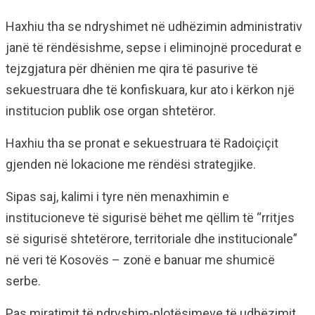
Haxhiu tha se ndryshimet në udhëzimin administrativ
janë të rëndësishme, sepse i eliminojnë procedurat e
tejzgjatura për dhënien me qira të pasurive të
sekuestruara dhe të konfiskuara, kur ato i kërkon një
institucion publik ose organ shtetëror.
Haxhiu tha se pronat e sekuestruara të Radoiçiçit
gjenden në lokacione me rëndësi strategjike.
Sipas saj, kalimi i tyre nën menaxhimin e
institucioneve të sigurisë bëhet me qëllim të “rritjes
së sigurisë shtetërore, territoriale dhe institucionale”
në veri të Kosovës – zonë e banuar me shumicë
serbe.
Pas miratimit të ndryshim-plotësimeve të udhëzimit