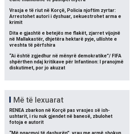
Vrasja e të riut në Korçë, Policia njoftim zyrtar:
Arrestohet autori i dyshuar, sekuestrohet arma e
krimit
Dita e gjashtë e betejës me flakët, zjarret vijojnë
në Mallakastër, dhjetëra hektarë pyje, ullishte e
vreshta të përfshira
“Ai është zgjedhur në mënyrë demokratike”/ FIFA
shpërthen ndaj kritikave për Infantinon: I pranojmë
diskutimet, por jo akuzat
Më të lexuarat
RENEA zbarkon në Korçë pas vrasjes së ish-
ushtarit, i riu nuk gjendet në banesë, zbulohet
fotoja e autorit
“Më ngacmoi të dashurën”, vrau me armë shokun