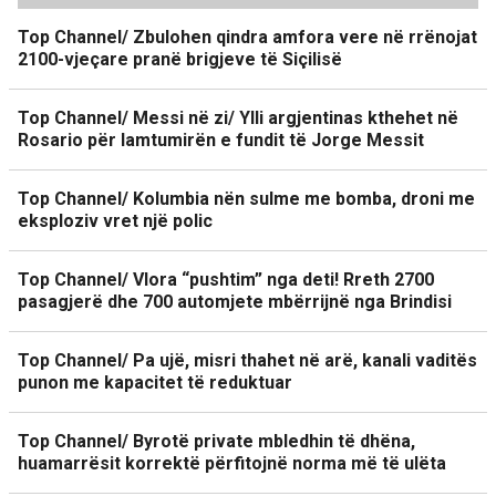
Top Channel/ Zbulohen qindra amfora vere në rrënojat
2100-vjeçare pranë brigjeve të Siçilisë
Top Channel/ Messi në zi/ Ylli argjentinas kthehet në
Rosario për lamtumirën e fundit të Jorge Messit
Top Channel/ Kolumbia nën sulme me bomba, droni me
eksploziv vret një polic
Top Channel/ Vlora “pushtim” nga deti! Rreth 2700
pasagjerë dhe 700 automjete mbërrijnë nga Brindisi
Top Channel/ Pa ujë, misri thahet në arë, kanali vaditës
punon me kapacitet të reduktuar
Top Channel/ Byrotë private mbledhin të dhëna,
huamarrësit korrektë përfitojnë norma më të ulëta