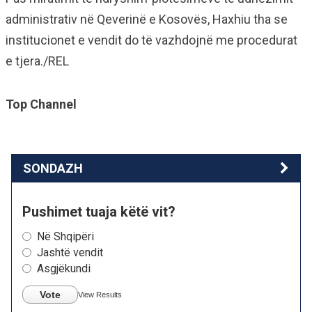
administrativ në Qeverinë e Kosovës, Haxhiu tha se
institucionet e vendit do të vazhdojnë me procedurat
e tjera./REL
Top Channel
SONDAZH
Pushimet tuaja këtë vit?
Në Shqipëri
Jashtë vendit
Asgjëkundi
Vote
View Results