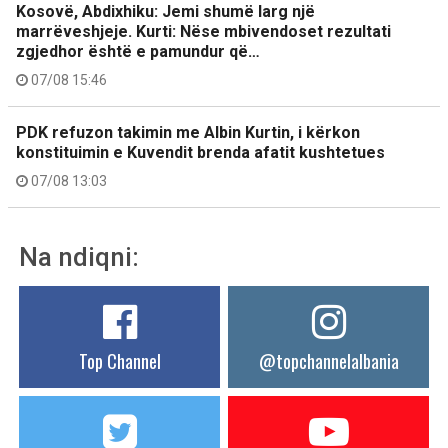
Kosovë, Abdixhiku: Jemi shumë larg një
marrëveshjeje. Kurti: Nëse mbivendoset rezultati
zgjedhor është e pamundur që…
07/08 15:46
PDK refuzon takimin me Albin Kurtin, i kërkon
konstituimin e Kuvendit brenda afatit kushtetues
07/08 13:03
Na ndiqni:
Top Channel
@topchannelalbania