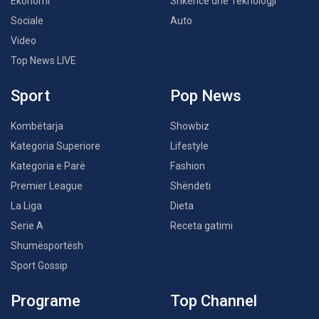
Ekonomi
Shkencë dhe Teknologji
Sociale
Auto
Video
Top News LIVE
Sport
Pop News
Kombëtarja
Showbiz
Kategoria Superiore
Lifestyle
Kategoria e Parë
Fashion
Premier League
Shëndeti
La Liga
Dieta
Serie A
Receta gatimi
Shumësportësh
Sport Gossip
Programe
Top Channel