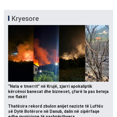
Kryesore
“Nata e tmerrit” në Krujë, zjarri apokaliptik
kërcënoi banesat dhe bizneset, çfarë la pas beteja
me flakët
Thatësira rekord zbulon anijet naziste të Luftës
së Dytë Botërore në Danub, dalin në sipërfaqe
edhe municione të pashpërthyera