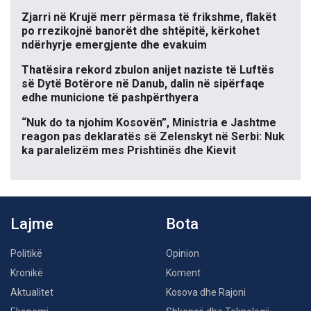
Zjarri në Krujë merr përmasa të frikshme, flakët
po rrezikojnë banorët dhe shtëpitë, kërkohet
ndërhyrje emergjente dhe evakuim
Thatësira rekord zbulon anijet naziste të Luftës
së Dytë Botërore në Danub, dalin në sipërfaqe
edhe municione të pashpërthyera
“Nuk do ta njohim Kosovën”, Ministria e Jashtme
reagon pas deklaratës së Zelenskyt në Serbi: Nuk
ka paralelizëm mes Prishtinës dhe Kievit
Lajme
Bota
Politikë
Opinion
Kronikë
Koment
Aktualitet
Kosova dhe Rajoni