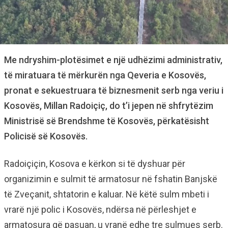
Me ndryshim-plotësimet e një udhëzimi administrativ,
të miratuara të mërkurën nga Qeveria e Kosovës,
pronat e sekuestruara të biznesmenit serb nga veriu i
Kosovës, Millan Radoiçiç, do t’i jepen në shfrytëzim
Ministrisë së Brendshme të Kosovës, përkatësisht
Policisë së Kosovës.
Radoiçiçin, Kosova e kërkon si të dyshuar për
organizimin e sulmit të armatosur në fshatin Banjskë
të Zveçanit, shtatorin e kaluar. Në këtë sulm mbeti i
vrarë një polic i Kosovës, ndërsa në përleshjet e
armatosura që pasuan, u vranë edhe tre sulmues serb.