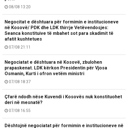
08/08 13:20
Negocitat e dështuara për formimin e institucioneve
në Kosovë/ PDK dhe LDK thirrje Vetëvendosjes:
Seanca konstituive të mbahet sot para skadimit të
afatit kushtetues
07/08 21:11
Negociatat e dështuara në Kosovë, zbulohen
prapaskenat. LDK kërkon Presidentin për Vjosa
Osmanin, Kurti i ofron vetëm ministri
07/08 18:37
Çfarë ndodh nëse Kuvendi i Kosovës nuk konstituohet
deri në mesnatë?
07/08 16:55
Dështojnë negociatat për formimin e institucioneve në