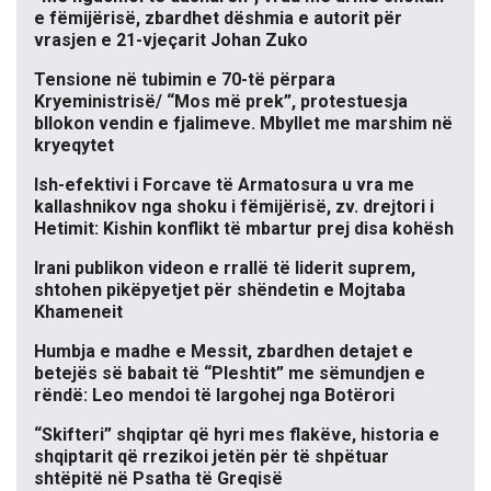
e fëmijërisë, zbardhet dëshmia e autorit për
vrasjen e 21-vjeçarit Johan Zuko
Tensione në tubimin e 70-të përpara
Kryeministrisë/ “Mos më prek”, protestuesja
bllokon vendin e fjalimeve. Mbyllet me marshim në
kryeqytet
Ish-efektivi i Forcave të Armatosura u vra me
kallashnikov nga shoku i fëmijërisë, zv. drejtori i
Hetimit: Kishin konflikt të mbartur prej disa kohësh
Irani publikon videon e rrallë të liderit suprem,
shtohen pikëpyetjet për shëndetin e Mojtaba
Khameneit
Humbja e madhe e Messit, zbardhen detajet e
betejës së babait të “Pleshtit” me sëmundjen e
rëndë: Leo mendoi të largohej nga Botërori
“Skifteri” shqiptar që hyri mes flakëve, historia e
shqiptarit që rrezikoi jetën për të shpëtuar
shtëpitë në Psatha të Greqisë