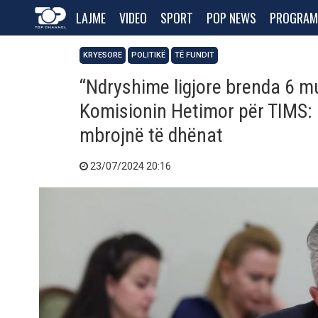
LAJME
VIDEO
SPORT
POP NEWS
PROGRAM
KRYESORE
POLITIKË
TË FUNDIT
“Ndryshime ligjore brenda 6 mu
Komisionin Hetimor për TIMS: R
mbrojnë të dhënat
23/07/2024 20:16