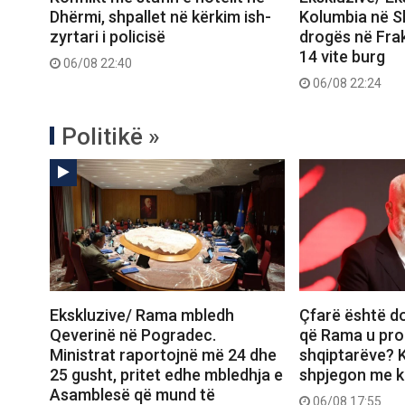
Dhërmi, shpallet në kërkim ish-
Kolumbia në Shq
zyrtari i policisë
drogës në Frak
14 vite burg
06/08 22:40
06/08 22:24
Politikë »
Ekskluzive/ Rama mbledh
Çfarë është d
Qeverinë në Pogradec.
që Rama u pro
Ministrat raportojnë më 24 dhe
shqiptarëve? K
25 gusht, pritet edhe mbledhja e
shpjegon me ka
Asamblesë që mund të
06/08 17:55