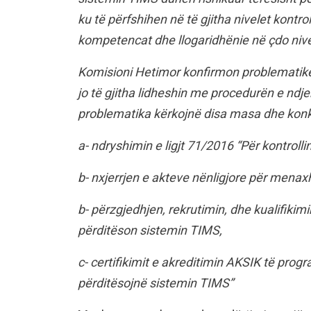
ku të përfshihen në të gjitha nivelet kontro
kompetencat dhe llogaridhënie në çdo nive
Komisioni Hetimor konfirmon problematikën
jo të gjitha lidheshin me procedurën e ndjek
problematika kërkojnë disa masa dhe konk
a- ndryshimin e ligjt 71/2016 “Për kontrollin
b- nxjerrjen e akteve nënligjore për menax
b- përzgjedhjen, rekrutimin, dhe kualifiki
përditëson sistemin TIMS,
c- certifikimit e akreditimin AKSIK të pr
përditësojnë sistemin TIMS”