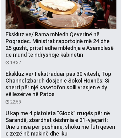
Ekskluzive/ Rama mbledh Qeverinë në
Pogradec. Ministrat raportojnë më 24 dhe
25 gusht, pritet edhe mbledhja e Asamblesë
që mund të ndryshojë kabinetin
19:32
Ekskluzive/ I ekstraduar pas 30 vitesh, Top
Channel zbardh dosjen e Sokol Hoxhës: Si
sherri për një kasetofon solli vrasjen e dy
vëllezërve në Patos
22:58
U kap me 4 pistoleta “Glock” rrugës për në
Sarandë, zbardhet dëshmia e 31-vjeçarit:
Unë u nisa për pushime, shoku më futi qesen
e zezë në makinë dhe iku