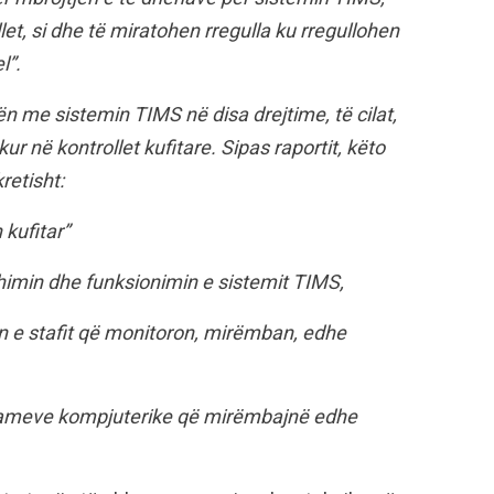
llet, si dhe të miratohen rregulla ku rregullohen
l”.
 me sistemin TIMS në disa drejtime, të cilat,
ur në kontrollet kufitare. Sipas raportit, këto
retisht:
 kufitar”
himin dhe funksionimin e sistemit TIMS,
min e stafit që monitoron, mirëmban, edhe
ogrameve kompjuterike që mirëmbajnë edhe