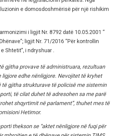
nkluzionin e domosdoshmërisë për një rishikim
armonizimi i ligjit Nr. 8792 datë 10.05.2001 “
hënave”; ligjit Nr. 71/2016 “Për kontrollin
e Shtetit”, i ndryshuar .
të gjitha provave të administruara, rezultuan
ligjore edhe nënligjore. Nevojitet të kryhet
ë të gjitha strukturave të policisë me sistemin
porti, të cilat duhet të adresohen sa me parë
nshtrohet shqyrtimit në parlament”, thuhet mes të
Komisioni Hetimor.
aporti thekson se “aktet nënligjore në fuqi për
ër mbrojtjen e të dhënave për sistemin TIMS,