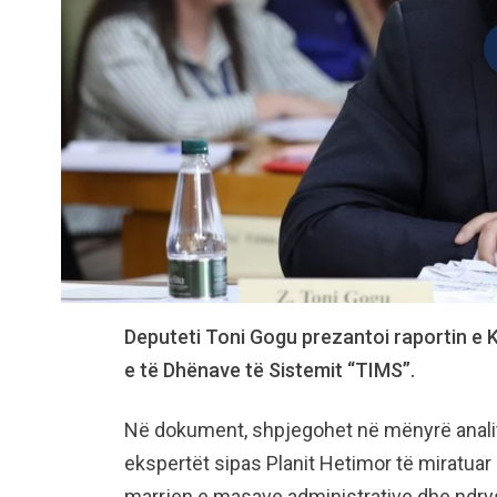
Deputeti Toni Gogu prezantoi raportin e K
e të Dhënave të Sistemit “TIMS”.
Në dokument, shpjegohet në mënyrë analiti
ekspertët sipas Planit Hetimor të miratuar
marrjen e masave administrative dhe ndry