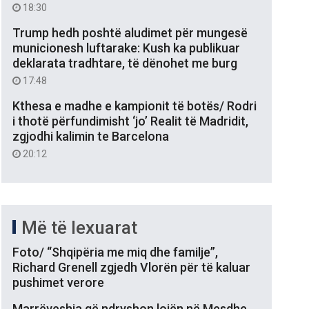
18:30
Trump hedh poshtë aludimet për mungesë
municionesh luftarake: Kush ka publikuar
deklarata tradhtare, të dënohet me burg
17:48
Kthesa e madhe e kampionit të botës/ Rodri
i thotë përfundimisht ‘jo’ Realit të Madridit,
zgjodhi kalimin te Barcelona
20:12
Më të lexuarat
Foto/ “Shqipëria me miq dhe familje”,
Richard Grenell zgjedh Vlorën për të kaluar
pushimet verore
Marrëveshja që ndryshon lojën në Mesdhe,