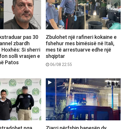
ekstraduar pas 30
Zbulohet një rafineri kokaine e
hannel zbardh
fshehur mes bimësisë në Itali,
 Hoxhës: Si sherri
mes të arrestuarve edhe një
on solli vrasjen e
shqiptar
në Patos
06/08 22:55
kstradohet nga
Zjarri përfshin banesën dy