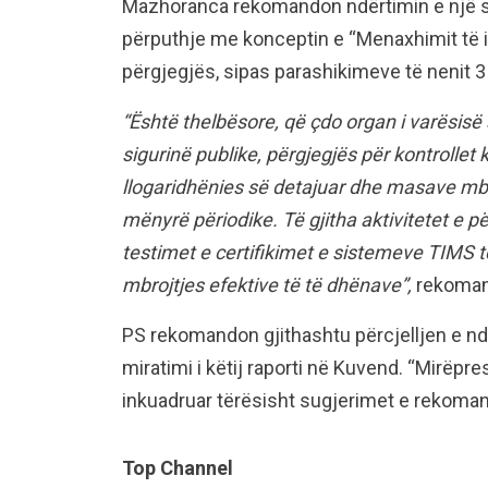
Mazhoranca rekomandon ndërtimin e një str
përputhje me konceptin e “Menaxhimit të int
përgjegjës, sipas parashikimeve të nenit 3 
“Është thelbësore, që çdo organ i varësisë
sigurinë publike, përgjegjës për kontrollet
llogaridhënies së detajuar dhe masave mbr
mënyrë përiodike. Të gjitha aktivitetet e pë
testimet e certifikimet e sistemeve TIMS t
mbrojtjes efektive të të dhënave”,
rekoman
PS rekomandon gjithashtu përcjelljen e n
miratimi i këtij raporti në Kuvend. “Mirëpr
inkuadruar tërësisht sugjerimet e rekoman
Top Channel