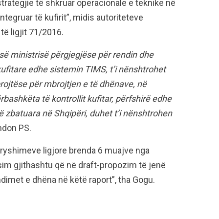
ategjie të shkruar operacionale e teknike në
egruar të kufirit”, midis autoriteteve
të ligjit 71/2016.
 së ministrisë përgjegjëse për rendin dhe
 kufitare edhe sistemin TIMS, t’i nënshtrohet
ojtëse për mbrojtjen e të dhënave, në
rbashkëta të kontrollit kufitar, përfshirë edhe
ë zbatuara në Shqipëri, duhet t’i nënshtrohen
don PS.
dryshimeve ligjore brenda 6 muajve nga
esim gjithashtu që në draft-propozim të jenë
dimet e dhëna në këtë raport”, tha Gogu.