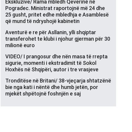
Ekskluzive/ Rama mbledh Qeverinë në
Pogradec. Ministrat raportojnë më 24 dhe
25 gusht, pritet edhe mbledhja e Asamblesë
që mund të ndryshojë kabinetin
Aventurë e re për Asllanin, ylli shqiptar
transferohet te klubi i njohur gjerman për 30
milionë euro
VIDEO/ I prangosur dhe nën masa të rrepta
sigurie, momenti i ekstradimit të Sokol
Hoxhës në Shqipëri, autor i tre vrasjeve
Tronditëse në Britani/ 38-vjeçarja shtatzënë
bie nga kati i nëntë dhe humb jetën, por
mjekët shpëtojnë foshnjën e saj