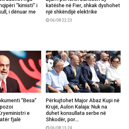
ipëri “kimisti” i
katëshe në Fier, shkak dyshohet
ull, i dënuar me
një shkëndijë elektrike
06/08 22:23
okumenti “Besa”
Përkujtohet Major Abaz Kupi në
pozoi
Krujë, Aulon Kalaja: Nuk na
ryeministri e
duhet konsullata serbe në
tër fjalë
Shkodër, por…
06/08 15:24