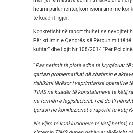
hetimi parlamentar, komisioni arrin në ko
të kuadrit ligjor.
Konkretisht në raport thuhet se nevojitet h
Për krijimin e Qendrës së Përpunimit të të D
kufitar” dhe ligjit Nr.108/2014 “Për Policinë 
“
Pas hetimit të plotë edhe të kryqëzuar të 
qartazi problematikat në zbatimin e akteve 
rishikimi tërësor i veprimtarisë operative t
TIMS në kuadër të konstatimeve të këtij ra
në formën e legjislacionit, i cili do t’i në
tjerash në konkluzionet e raportit të këtij 
Në vijim të konkluzioneve të këtij hetimi, r
sistemin TIMS duhen rishikuar tërësisht p