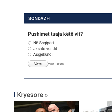
SONDAZH
Pushimet tuaja këtë vit?
Në Shqipëri
Jashtë vendit
Asgjëkundi
Vote
View Results
Kryesore »