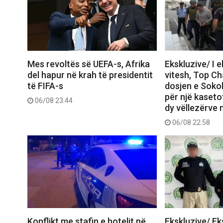
Mes revoltës së UEFA-s, Afrika
Ekskluzive/ I 
del hapur në krah të presidentit
vitesh, Top C
të FIFA-s
dosjen e Sokol
për një kasetof
06/08 23:44
dy vëllezërve 
06/08 22:58
Konflikt me stafin e hotelit në
Ekskluzive/ E