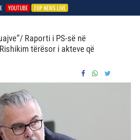
E
YOUTUBE
TOP NEWS LIVE
ajve”/ Raporti i PS-së në
ishikim tërësor i akteve që