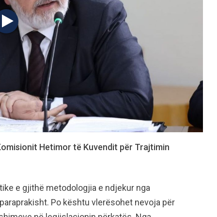
omisionit Hetimor të Kuvendit për Trajtimin
ke e gjithë metodologjia e ndjekur nga
 paraprakisht. Po kështu vlerësohet nevoja për
shimeve në legjislacionin përkatës. Nga