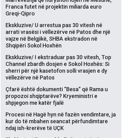
Franca futet në projektin miliarda euro
Greqi-Qipro
Ekskluzive/ U arrestua pas 30 vitesh në
arrati vrasësi i vëllezërve në Patos dhe një
vajze në Belgjikë, SHBA ekstradon në
Shqipëri Sokol Hoxhën
Ekskluzive/ I ekstraduar pas 30 vitesh, Top
Channel zbardh dosjen e Sokol Hoxhës: Si
sherri për një kasetofon solli vrasjen e dy
vëllezërve në Patos
Çfarë është dokumenti “Besa” që Rama u
propozoi shqiptarëve? Kryeministri e
shpjegon me katër fjalë
Procesi në Hagë hyn në fazën vendimtare, ja
kur do të mbahen seancat përfundimtare
ndaj ish-krerëve të UÇK