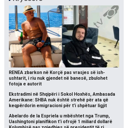
RENEA zbarkon në Korçë pas vrasjes së ish-
ushtarit, i riu nuk gjendet në banesë, zbulohet
fotoja e autorit
Ekstradimi në Shqipëri i Sokol Hoxhës, Ambasada
Amerikane: SHBA nuk është strehë për ata që
keqpërdorin emigracioni për t’i shpëtuar ligjit
Abelardo de la Espriela u mbështet nga Trump,
Uashingtoni planifikon t’i ofrojë 1 miliard dollarë
Kolumbisë pas zgjedhjes së presidentit të ri