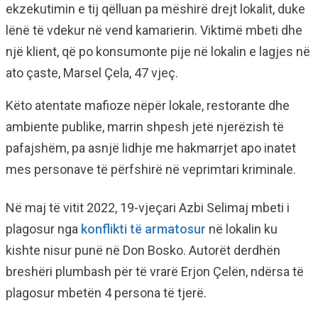
ekzekutimin e tij qëlluan pa mëshirë drejt lokalit, duke
lënë të vdekur në vend kamarierin. Viktimë mbeti dhe
një klient, që po konsumonte pije në lokalin e lagjes në
ato çaste, Marsel Çela, 47 vjeç.
Këto atentate mafioze nëpër lokale, restorante dhe
ambiente publike, marrin shpesh jetë njerëzish të
pafajshëm, pa asnjë lidhje me hakmarrjet apo inatet
mes personave të përfshirë në veprimtari kriminale.
Në maj të vitit 2022, 19-vjeçari Azbi Selimaj mbeti i
plagosur nga
konflikti të armatosur
në lokalin ku
kishte nisur punë në Don Bosko. Autorët derdhën
breshëri plumbash për të vrarë Erjon Çelën, ndërsa të
plagosur mbetën 4 persona të tjerë.