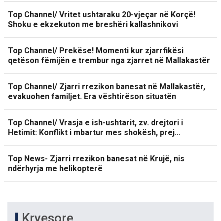
Top Channel/ Vritet ushtaraku 20-vjeçar në Korçë!
Shoku e ekzekuton me breshëri kallashnikovi
Top Channel/ Prekëse! Momenti kur zjarrfikësi
qetëson fëmijën e trembur nga zjarret në Mallakastër
Top Channel/ Zjarri rrezikon banesat në Mallakastër,
evakuohen familjet. Era vështirëson situatën
Top Channel/ Vrasja e ish-ushtarit, zv. drejtori i
Hetimit: Konflikt i mbartur mes shokësh, prej…
Top News- Zjarri rrezikon banesat në Krujë, nis
ndërhyrja me helikopterë
Kryesore