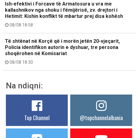
Ish-efektivi i Forcave të Armatosura u vra me
kallashnikov nga shoku i fëmijërisë, zv. drejtori i
Hetimit: Kishin konflikt të mbartur prej disa kohësh
08/08 18:58
Të shtënat në Korçë që i morën jetën 20-vjeçarit,
Policia identifikon autorin e dyshuar, tre persona
shoqërohen në Komisariat
08/08 18:30
Na ndiqni:
Top Channel
@topchannelalbania