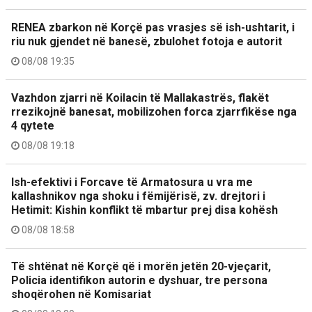
RENEA zbarkon në Korçë pas vrasjes së ish-ushtarit, i
riu nuk gjendet në banesë, zbulohet fotoja e autorit
08/08 19:35
Vazhdon zjarri në Koilacin të Mallakastrës, flakët
rrezikojnë banesat, mobilizohen forca zjarrfikëse nga
4 qytete
08/08 19:18
Ish-efektivi i Forcave të Armatosura u vra me
kallashnikov nga shoku i fëmijërisë, zv. drejtori i
Hetimit: Kishin konflikt të mbartur prej disa kohësh
08/08 18:58
Të shtënat në Korçë që i morën jetën 20-vjeçarit,
Policia identifikon autorin e dyshuar, tre persona
shoqërohen në Komisariat