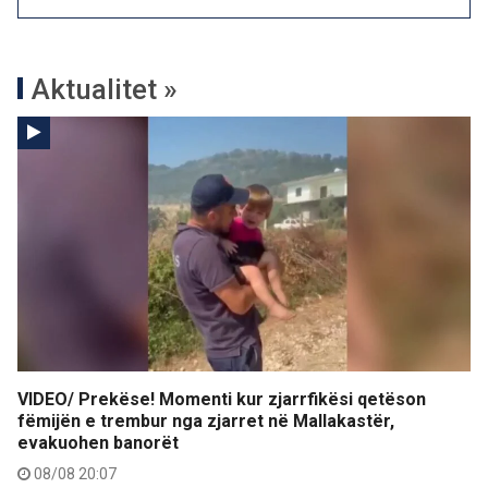
Aktualitet »
VIDEO/ Prekëse! Momenti kur zjarrfikësi qetëson
fëmijën e trembur nga zjarret në Mallakastër,
evakuohen banorët
08/08 20:07