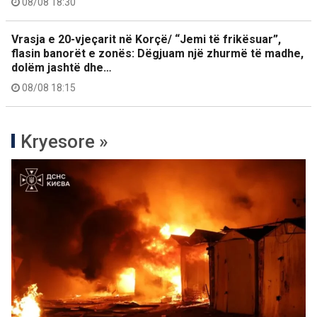
08/08 18:30
Vrasja e 20-vjeçarit në Korçë/ “Jemi të frikësuar”,
flasin banorët e zonës: Dëgjuam një zhurmë të madhe,
dolëm jashtë dhe…
08/08 18:15
Kryesore »