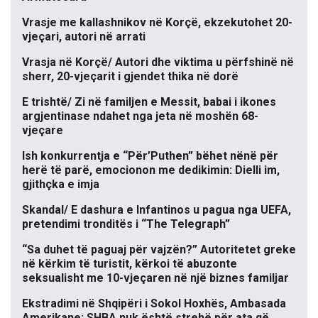
Vrasje me kallashnikov në Korçë, ekzekutohet 20-
vjeçari, autori në arrati
Vrasja në Korçë/ Autori dhe viktima u përfshinë në
sherr, 20-vjeçarit i gjendet thika në dorë
E trishtë/ Zi në familjen e Messit, babai i ikones
argjentinase ndahet nga jeta në moshën 68-
vjeçare
Ish konkurrentja e “Për’Puthen” bëhet nënë për
herë të parë, emocionon me dedikimin: Dielli im,
gjithçka e imja
Skandal/ E dashura e Infantinos u pagua nga UEFA,
pretendimi tronditës i “The Telegraph”
“Sa duhet të paguaj për vajzën?” Autoritetet greke
në kërkim të turistit, kërkoi të abuzonte
seksualisht me 10-vjeçaren në një biznes familjar
Ekstradimi në Shqipëri i Sokol Hoxhës, Ambasada
Amerikane: SHBA nuk është strehë për ata që