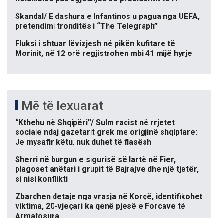
Skandal/ E dashura e Infantinos u pagua nga UEFA,
pretendimi tronditës i “The Telegraph”
Fluksi i shtuar lëvizjesh në pikën kufitare të
Morinit, në 12 orë regjistrohen mbi 41 mijë hyrje
Më të lexuarat
“Kthehu në Shqipëri”/ Sulm racist në rrjetet
sociale ndaj gazetarit grek me origjinë shqiptare:
Je mysafir këtu, nuk duhet të flasësh
Sherri në burgun e sigurisë së lartë në Fier,
plagoset anëtari i grupit të Bajrajve dhe një tjetër,
si nisi konflikti
Zbardhen detaje nga vrasja në Korçë, identifikohet
viktima, 20-vjeçari ka qenë pjesë e Forcave të
Armatosura