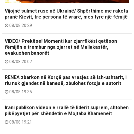
Vijojnë sulmet ruse në Ukrainë/ Shpërthime me raketa
pranë Kievit, tre persona të vrarë, mes tyre një fëmijë
08/08 20:29
VIDEO/ Prekëse! Momenti kur zjarrfikësi qetëson
fëmijën e trembur nga zjarret në Mallakastër,
evakuohen banorët
08/08 20:07
RENEA zbarkon në Korçë pas vrasjes së ish-ushtarit, i
riu nuk gjendet në banesë, zbulohet fotoja e autorit
08/08 19:35
Irani publikon videon e rrallë të liderit suprem, shtohen
pikëpyetjet për shëndetin e Mojtaba Khameneit
08/08 19:21