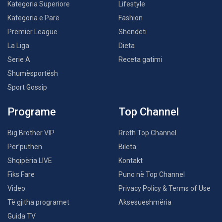
Kategoria Superiore
Lifestyle
Kategoria e Parë
Fashion
Premier League
Shëndeti
La Liga
Dieta
Serie A
Receta gatimi
Shumësportësh
Sport Gossip
Programe
Top Channel
Big Brother VIP
Rreth Top Channel
Për’puthen
Bileta
Shqipëria LIVE
Kontakt
Fiks Fare
Puno në Top Channel
Video
Privacy Policy & Terms of Use
Të gjitha programet
Aksesueshmëria
Guida TV