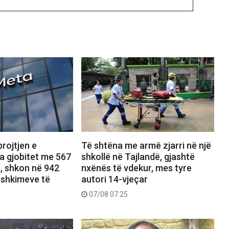
rojtjen e
Të shtëna me armë zjarri në një
a gjobitet me 567
shkollë në Tajlandë, gjashtë
ë, shkon në 942
nxënës të vdekur, mes tyre
dëshkimeve të
autori 14-vjeçar
07/08 07:25