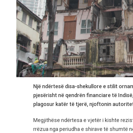
Një ndërtesë disa-shekullore e stilit or
pjesërisht në qendrën financiare të Indisë
plagosur katër të tjerë, njoftonin autoritet
Megjithëse ndërtesa e vjetër i kishte rezis
rrëzua nga periudha e shirave të shumtë n