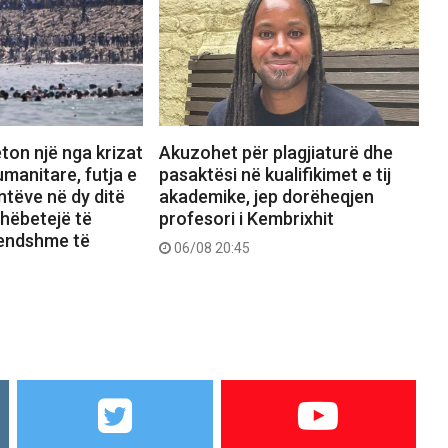
ton një nga krizat
Akuzohet për plagjiaturë dhe
manitare, futja e
pasaktësi në kualifikimet e tij
tëve në dy ditë
akademike, jep dorëheqjen
shëbetejë të
profesori i Kembrixhit
rendshme të
06/08 20:45