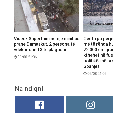
Video/ Shpërthim në një minibus
Ceuta po përje
pranë Damaskut, 2 persona të
më të rënda hu
vdekur dhe 13 të plagosur
72,000 emigran
kthehet në fu
06/08 21:36
politikës së b
Spanjës
06/08 21:06
Na ndiqni: