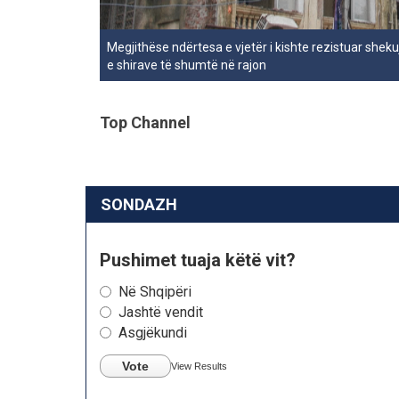
Megjithëse ndërtesa e vjetër i kishte rezistuar sheku
e shirave të shumtë në rajon
Top Channel
SONDAZH
Pushimet tuaja këtë vit?
Në Shqipëri
Jashtë vendit
Asgjëkundi
Vote
View Results