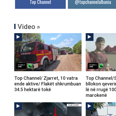
Top Channel
@topchannelalbania
Video »
Top Channel/ Zjarret, 10 vatra
Top Channel/S
ende aktive/ Flakët shkrumbuan
bllokon qeveri
34.5 hektarë tokë
lë në rrugë 10
marokenë