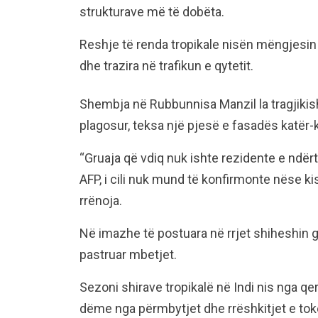
strukturave më të dobëta.
Reshje të renda tropikale nisën mëngjes
dhe trazira në trafikun e qytetit.
Shembja në Rubbunnisa Manzil la tragjikish
plagosur, teksa një pjesë e fasadës katër
“Gruaja që vdiq nuk ishte rezidente e ndërt
AFP, i cili nuk mund të konfirmonte nëse k
rrënoja.
Në imazhe të postuara në rrjet shiheshin 
pastruar mbetjet.
Sezoni shirave tropikalë në Indi nis nga q
dëme nga përmbytjet dhe rrëshkitjet e to