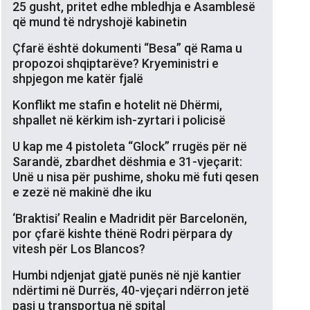
25 gusht, pritet edhe mbledhja e Asamblesë
që mund të ndryshojë kabinetin
Çfarë është dokumenti “Besa” që Rama u
propozoi shqiptarëve? Kryeministri e
shpjegon me katër fjalë
Konflikt me stafin e hotelit në Dhërmi,
shpallet në kërkim ish-zyrtari i policisë
U kap me 4 pistoleta “Glock” rrugës për në
Sarandë, zbardhet dëshmia e 31-vjeçarit:
Unë u nisa për pushime, shoku më futi qesen
e zezë në makinë dhe iku
‘Braktisi’ Realin e Madridit për Barcelonën,
por çfarë kishte thënë Rodri përpara dy
vitesh për Los Blancos?
Humbi ndjenjat gjatë punës në një kantier
ndërtimi në Durrës, 40-vjeçari ndërron jetë
pasi u transportua në spital