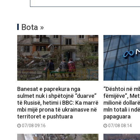
Bota »
Banesat e paprekura nga
“Dështoi në mb
sulmet nuk i shpëtojnë “duarve”
fëmijëve”, Met
të Rusisë, hetimi i BBC: Ka marrë
milionë dollar
mbi mijë prona të ukrainasve në
mln totali i n
territoret e pushtuara
papaguara
07/08 09:16
07/08 08:14