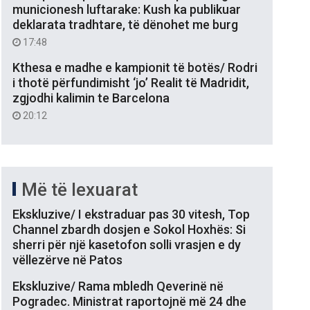
municionesh luftarake: Kush ka publikuar
deklarata tradhtare, të dënohet me burg
17:48
Kthesa e madhe e kampionit të botës/ Rodri
i thotë përfundimisht ‘jo’ Realit të Madridit,
zgjodhi kalimin te Barcelona
20:12
Më të lexuarat
Ekskluzive/ I ekstraduar pas 30 vitesh, Top
Channel zbardh dosjen e Sokol Hoxhës: Si
sherri për një kasetofon solli vrasjen e dy
vëllezërve në Patos
Ekskluzive/ Rama mbledh Qeverinë në
Pogradec. Ministrat raportojnë më 24 dhe