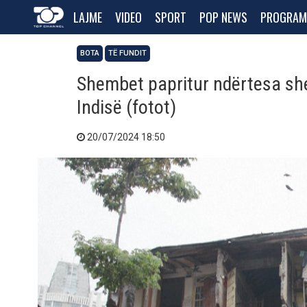
LAJME
VIDEO
SPORT
POP NEWS
PROGRAM
BOTA
TË FUNDIT
Shembet papritur ndërtesa she
Indisë (fotot)
20/07/2024 18:50