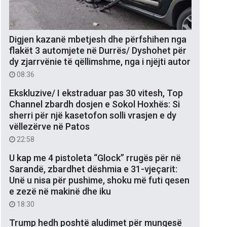
Digjen kazanë mbetjesh dhe përfshihen nga
flakët 3 automjete në Durrës/ Dyshohet për
dy zjarrvënie të qëllimshme, nga i njëjti autor
08:36
Ekskluzive/ I ekstraduar pas 30 vitesh, Top
Channel zbardh dosjen e Sokol Hoxhës: Si
sherri për një kasetofon solli vrasjen e dy
vëllezërve në Patos
22:58
U kap me 4 pistoleta “Glock” rrugës për në
Sarandë, zbardhet dëshmia e 31-vjeçarit:
Unë u nisa për pushime, shoku më futi qesen
e zezë në makinë dhe iku
18:30
Trump hedh poshtë aludimet për mungesë