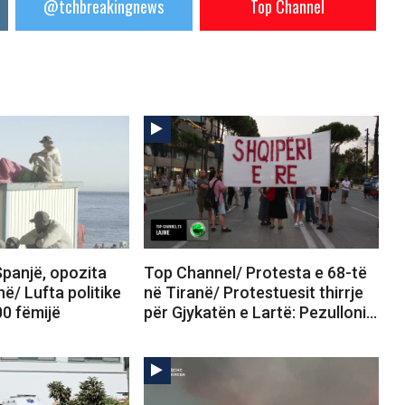
@tchbreakingnews
Top Channel
panjë, opozita
Top Channel/ Protesta e 68-të
në/ Lufta politike
në Tiranë/ Protestuesit thirrje
00 fëmijë
për Gjykatën e Lartë: Pezulloni…