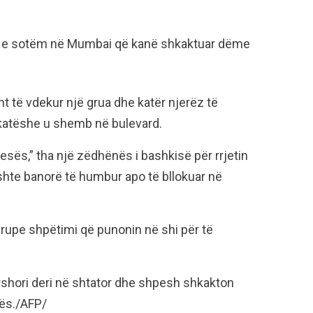
in e sotëm në Mumbai që kanë shkaktuar dëme
t të vdekur një grua dhe katër njerëz të
-katëshe u shemb në bulevard.
esës,” tha një zëdhënës i bashkisë për rrjetin
ishte banorë të humbur apo të bllokuar në
grupe shpëtimi që punonin në shi për të
ershori deri në shtator dhe shpesh shkakton
kës./AFP/