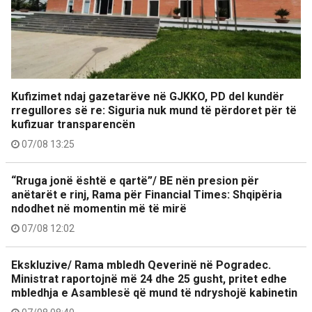
Kufizimet ndaj gazetarëve në GJKKO, PD del kundër
rregullores së re: Siguria nuk mund të përdoret për të
kufizuar transparencën
07/08 13:25
“Rruga jonë është e qartë”/ BE nën presion për
anëtarët e rinj, Rama për Financial Times: Shqipëria
ndodhet në momentin më të mirë
07/08 12:02
Ekskluzive/ Rama mbledh Qeverinë në Pogradec.
Ministrat raportojnë më 24 dhe 25 gusht, pritet edhe
mbledhja e Asamblesë që mund të ndryshojë kabinetin