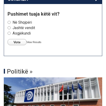
Pushimet tuaja këtë vit?
Në Shqipëri
Jashtë vendit
Asgjëkundi
Vote
View Results
Politikë »