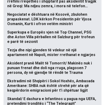
rrëfimi rrëqethës i shqiptarit pas aksidentit tragjik
në Greqi: Ma ndjeu zemra, i mora në telefon…
Negociatat e dështuara në Kosovë, zbulohen
prapaskenat. LDK kërkon Presidentin për Vjosa
Osmanin, Kurti i ofron vetëm ministri
Superkupa e Europës vjen në Top Channel, PSG
dhe Aston Villa përballen në Salzburg për trofeun
e parë të sezonit
Tezja dhe nipi gjenden të vdekur në një
apartament në Napoli, mister rrethanat e ngjarjes
Aksident pranë Malit të Tomorrit/ Makinës nuk i
punuan frenat dhe doli nga rruga, plagosen 7
persona, dy në gjendje të rëndë te Trauma
Ekstradimi në Shqipëri i Sokol Hoxhës, Ambasada
Amerikane: SHBA nuk është strehë për ata që
keqpërdorin emigracioni për t’i shpëtuar ligjit
Skandal/ E dashura e Infantinos u pagua nga UEFA,
pretendimi tronditës i “The Telegraph”