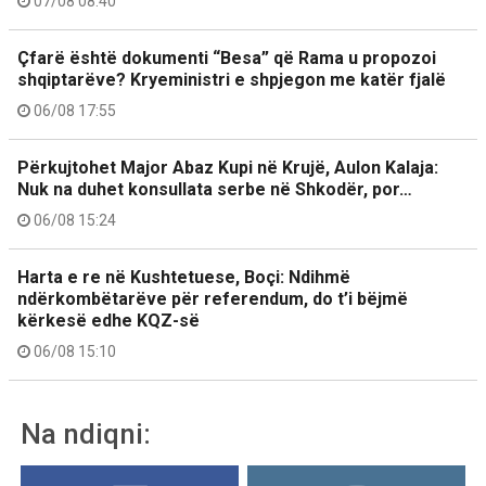
07/08 08:40
Çfarë është dokumenti “Besa” që Rama u propozoi
shqiptarëve? Kryeministri e shpjegon me katër fjalë
06/08 17:55
Përkujtohet Major Abaz Kupi në Krujë, Aulon Kalaja:
Nuk na duhet konsullata serbe në Shkodër, por…
06/08 15:24
Harta e re në Kushtetuese, Boçi: Ndihmë
ndërkombëtarëve për referendum, do t’i bëjmë
kërkesë edhe KQZ-së
06/08 15:10
Na ndiqni: