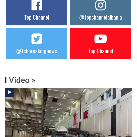
Top Channel
@topchannelalbania
@tchbreakingnews
Top Channel
Video »