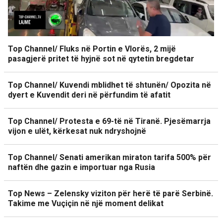
Top Channel/ Fluks në Portin e Vlorës, 2 mijë
pasagjerë pritet të hyjnë sot në qytetin bregdetar
Top Channel/ Kuvendi mblidhet të shtunën/ Opozita në
dyert e Kuvendit deri në përfundim të afatit
Top Channel/ Protesta e 69-të në Tiranë. Pjesëmarrja
vijon e ulët, kërkesat nuk ndryshojnë
Top Channel/ Senati amerikan miraton tarifa 500% për
naftën dhe gazin e importuar nga Rusia
Top News – Zelensky viziton për herë të parë Serbinë.
Takime me Vuçiçin në një moment delikat