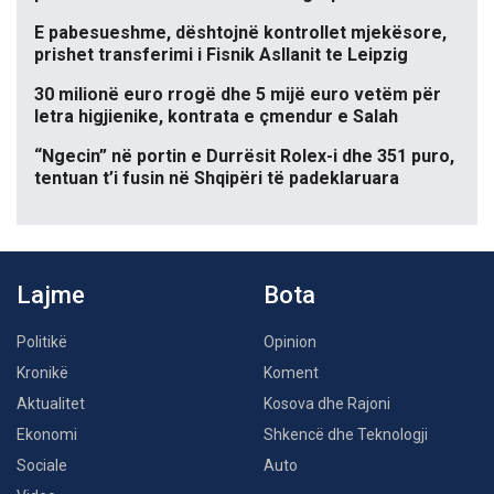
E pabesueshme, dështojnë kontrollet mjekësore,
prishet transferimi i Fisnik Asllanit te Leipzig
30 milionë euro rrogë dhe 5 mijë euro vetëm për
letra higjienike, kontrata e çmendur e Salah
“Ngecin” në portin e Durrësit Rolex-i dhe 351 puro,
tentuan t’i fusin në Shqipëri të padeklaruara
Lajme
Bota
Politikë
Opinion
Kronikë
Koment
Aktualitet
Kosova dhe Rajoni
Ekonomi
Shkencë dhe Teknologji
Sociale
Auto