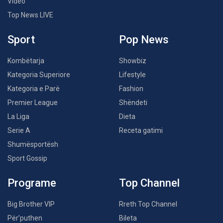
Video
Top News LIVE
Sport
Pop News
Kombëtarja
Showbiz
Kategoria Superiore
Lifestyle
Kategoria e Parë
Fashion
Premier League
Shëndeti
La Liga
Dieta
Serie A
Receta gatimi
Shumësportësh
Sport Gossip
Programe
Top Channel
Big Brother VIP
Rreth Top Channel
Për’puthen
Bileta