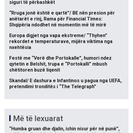
siguri të përbashkët
“Rruga jonë është e qartë”/ BE nën presion për
anëtarët e rinj, Rama për Financial Times:
Shqipëria ndodhet në momentin më të mirë
Europa digjet nga vapa ekstreme/ “Thyhen”
rekordet e temperaturave, mijëra viktima nga
nxehtësia
Festë me “Verë dhe Portokalle”, humori ndez
qytetin e Belshit, trupa e “Portokalli” mbush
shëtitoren buzë liqenit
Skandal/ E dashura e Infantinos u pagua nga UEFA,
pretendimi tronditës i “The Telegraph”
Më të lexuarat
“Humba gruan dhe djalin, ishin nisur për në punë”,