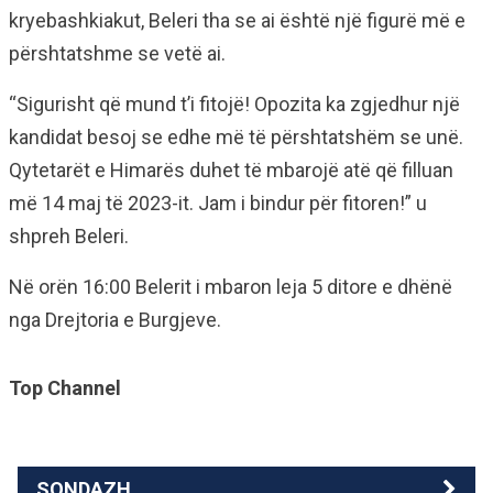
kryebashkiakut, Beleri tha se ai është një figurë më e
përshtatshme se vetë ai.
“Sigurisht që mund t’i fitojë! Opozita ka zgjedhur një
kandidat besoj se edhe më të përshtatshëm se unë.
Qytetarët e Himarës duhet të mbarojë atë që filluan
më 14 maj të 2023-it. Jam i bindur për fitoren!” u
shpreh Beleri.
Në orën 16:00 Belerit i mbaron leja 5 ditore e dhënë
nga Drejtoria e Burgjeve.
Top Channel
SONDAZH