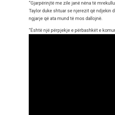
“Gjarpërinjtë me zile janë nëna të mrekull
Taylor duke shtuar se njerezit që ndjekin di
ngjarje që ata mund të mos dallojnë.
“Është një përpjekje e përbashkët e komuni