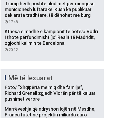
Trump hedh poshtë aludimet për mungesë
municionesh luftarake: Kush ka publikuar
deklarata tradhtare, të dënohet me burg
17:48
Kthesa e madhe e kampionit të botës/ Rodri
i thotë përfundimisht ‘jo’ Realit të Madridit,
zgjodhi kalimin te Barcelona
20:12
Më të lexuarat
Foto/ “Shqipëria me miq dhe familje”,
Richard Grenell zgjedh Vlorën për të kaluar
pushimet verore
Marrëveshja që ndryshon lojën në Mesdhe,
Franca futet në projektin miliarda euro