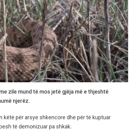
 me zile mund të mos jetë gjëja më e thjeshtë
humë njerëz.
n këtë për arsye shkencore dhe për të kuptuar
pesh të demonizuar pa shkak.