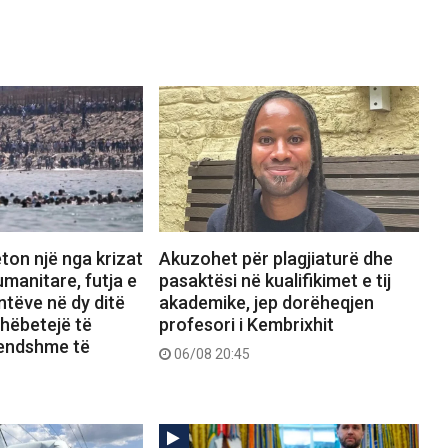
ton një nga krizat
Akuzohet për plagjiaturë dhe
manitare, futja e
pasaktësi në kualifikimet e tij
tëve në dy ditë
akademike, jep dorëheqjen
shëbetejë të
profesori i Kembrixhit
rendshme të
06/08 20:45