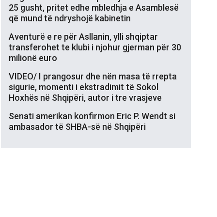
25 gusht, pritet edhe mbledhja e Asamblesë
që mund të ndryshojë kabinetin
Aventurë e re për Asllanin, ylli shqiptar
transferohet te klubi i njohur gjerman për 30
milionë euro
VIDEO/ I prangosur dhe nën masa të rrepta
sigurie, momenti i ekstradimit të Sokol
Hoxhës në Shqipëri, autor i tre vrasjeve
Senati amerikan konfirmon Eric P. Wendt si
ambasador të SHBA-së në Shqipëri