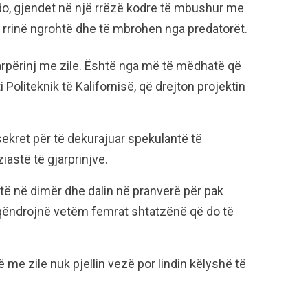
rado, gjendet në një rrëzë kodre të mbushur me
rrinë ngrohtë dhe të mbrohen nga predatorët.
rpërinj me zile. Është nga më të mëdhatë që
i Politeknik të Kalifornisë, që drejton projektin
kret për të dekurajuar spekulantë të
astë të gjarprinjve.
të në dimër dhe dalin në pranverë për pak
 qëndrojnë vetëm femrat shtatzënë që do të
 me zile nuk pjellin vezë por lindin këlyshë të