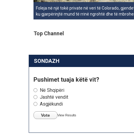
Foleja në një tokë private në veri të Colorado, gje
ku gjarpërinjtë mund të rrinë ngrohtë dhe të mbrohe
Top Channel
SONDAZH
Pushimet tuaja këtë vit?
Në Shqipëri
Jashtë vendit
Asgjëkundi
Vote
View Results