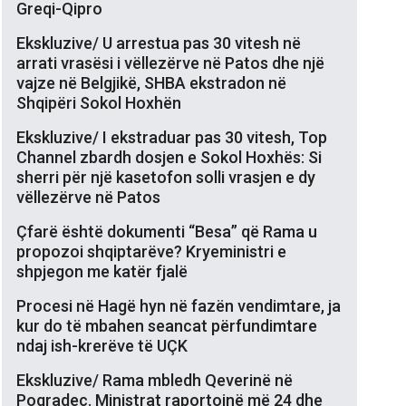
Greqi-Qipro
Ekskluzive/ U arrestua pas 30 vitesh në
arrati vrasësi i vëllezërve në Patos dhe një
vajze në Belgjikë, SHBA ekstradon në
Shqipëri Sokol Hoxhën
Ekskluzive/ I ekstraduar pas 30 vitesh, Top
Channel zbardh dosjen e Sokol Hoxhës: Si
sherri për një kasetofon solli vrasjen e dy
vëllezërve në Patos
Çfarë është dokumenti “Besa” që Rama u
propozoi shqiptarëve? Kryeministri e
shpjegon me katër fjalë
Procesi në Hagë hyn në fazën vendimtare, ja
kur do të mbahen seancat përfundimtare
ndaj ish-krerëve të UÇK
Ekskluzive/ Rama mbledh Qeverinë në
Pogradec. Ministrat raportojnë më 24 dhe