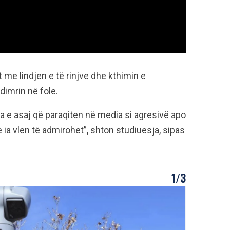
t me lindjen e të rinjve dhe kthimin e
 dimrin në fole.
a e asaj që paraqiten në media si agresivë apo
e ia vlen të admirohet”, shton studiuesja, sipas
1/3