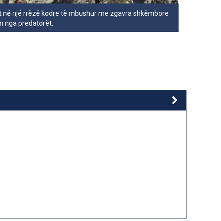
ndet në një rrëzë kodre të mbushur me zgavra shkëmbore
n nga predatorët.