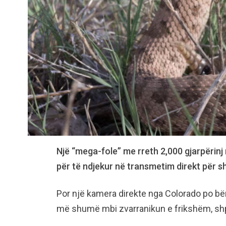
Një “mega-fole” me rreth 2,000 gjarpërinj
për të ndjekur në transmetim direkt për s
Por një kamera direkte nga Colorado po bë
më shumë mbi zvarranikun e frikshëm, sh