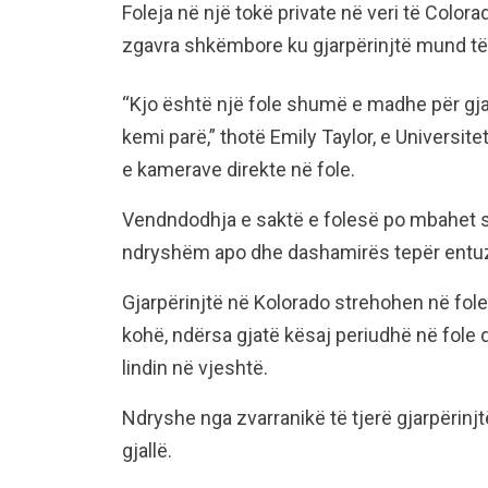
Foleja në një tokë private në veri të Colo
zgavra shkëmbore ku gjarpërinjtë mund të 
“Kjo është një fole shumë e madhe për gja
kemi parë,” thotë Emily Taylor, e Universitet
e kamerave direkte në fole.
Vendndodhja e saktë e folesë po mbahet se
ndryshëm apo dhe dashamirës tepër entuzi
Gjarpërinjtë në Kolorado strehohen në fole
kohë, ndërsa gjatë kësaj periudhë në fole
lindin në vjeshtë.
Ndryshe nga zvarranikë të tjerë gjarpërinjtë
gjallë.