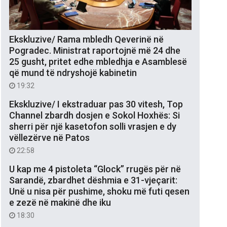
Ekskluzive/ Rama mbledh Qeverinë në
Pogradec. Ministrat raportojnë më 24 dhe
25 gusht, pritet edhe mbledhja e Asamblesë
që mund të ndryshojë kabinetin
19:32
Ekskluzive/ I ekstraduar pas 30 vitesh, Top
Channel zbardh dosjen e Sokol Hoxhës: Si
sherri për një kasetofon solli vrasjen e dy
vëllezërve në Patos
22:58
U kap me 4 pistoleta “Glock” rrugës për në
Sarandë, zbardhet dëshmia e 31-vjeçarit:
Unë u nisa për pushime, shoku më futi qesen
e zezë në makinë dhe iku
18:30