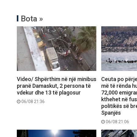
Bota »
Video/ Shpërthim në një minibus
Ceuta po përje
pranë Damaskut, 2 persona të
më të rënda hu
vdekur dhe 13 të plagosur
72,000 emigran
kthehet në fu
06/08 21:36
politikës së b
Spanjës
06/08 21:06