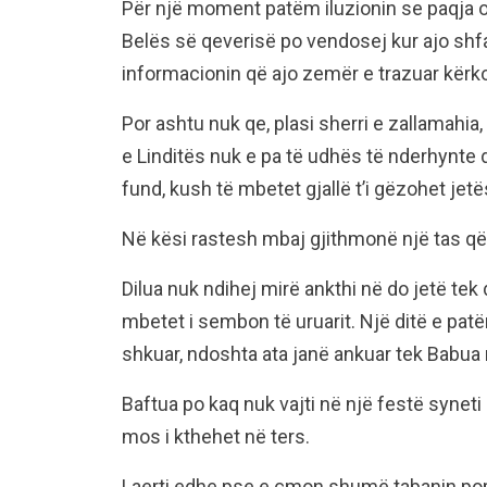
Për një moment patëm iluzionin se paqja o
Belës së qeverisë po vendosej kur ajo shfaq
informacionin që ajo zemër e trazuar kërk
Por ashtu nuk qe, plasi sherri e zallamahia
e Linditës nuk e pa të udhës të nderhynte 
fund, kush të mbetet gjallë t’i gëzohet jetë
Në kësi rastesh mbaj gjithmonë një tas që 
Dilua nuk ndihej mirë ankthi në do jetë tek 
mbetet i sembon të uruarit. Një ditë e patën
shkuar, ndoshta ata janë ankuar tek Babua m
Baftua po kaq nuk vajti në një festë syneti 
mos i kthehet në ters.
Laerti edhe pse e çmon shumë tabanin popull