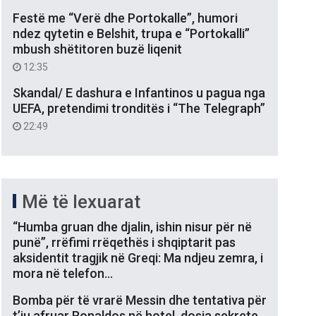
Festë me “Verë dhe Portokalle”, humori
ndez qytetin e Belshit, trupa e “Portokalli”
mbush shëtitoren buzë liqenit
12:35
Skandal/ E dashura e Infantinos u pagua nga
UEFA, pretendimi tronditës i “The Telegraph”
22:49
Më të lexuarat
“Humba gruan dhe djalin, ishin nisur për në
punë”, rrëfimi rrëqethës i shqiptarit pas
aksidentit tragjik në Greqi: Ma ndjeu zemra, i
mora në telefon…
Bomba për të vrarë Messin dhe tentativa për
t’iu afruar Ronaldos në hotel, dosja sekrete