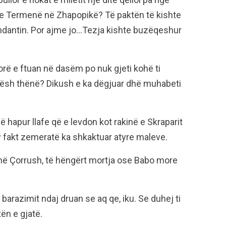
me Termenë në Zhapopikë? Të paktën të kishte
dantin. Por ajme jo…Tezja kishte buzëqeshur
rë e ftuan në dasëm po nuk gjeti kohë ti
kësh thënë? Dikush e ka dëgjuar dhë muhabeti
ë hapur llafe që e levdon kot rakinë e Skraparit
y fakt zemeratë ka shkaktuar atyre maleve.
 në Çorrush, të hëngërt mortja ose Babo more
barazimit ndaj druan se aq qe, iku. Se duhej ti
ën e gjatë.