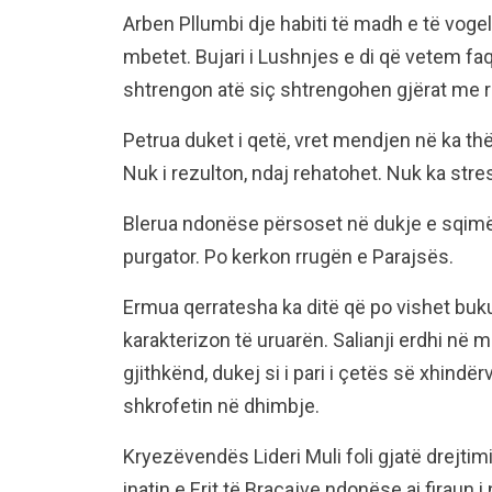
Arben Pllumbi dje habiti të madh e të vogel.
mbetet. Bujari i Lushnjes e di që vetem faq
shtrengon atë siç shtrengohen gjërat me r
Petrua duket i qetë, vret mendjen në ka t
Nuk i rezulton, ndaj rehatohet. Nuk ka stre
Blerua ndonëse përsoset në dukje e sqimë 
purgator. Po kerkon rrugën e Parajsës.
Ermua qerratesha ka ditë që po vishet buk
karakterizon të uruarën. Salianji erdhi në 
gjithkënd, dukej si i pari i çetës së xhindë
shkrofetin në dhimbje.
Kryezëvendës Lideri Muli foli gjatë drejtim
inatin e Erit të Braçajve ndonëse ai firaun i