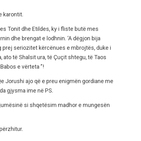
 karontit.
s Tonit dhe Etildes, ky i fliste butë mes
nin dhe brengat e lodhnin. ‘A dëgjon bija
 prej seriozitet kërcënues e mbrojtës, duke i
, ato të Shalsit ura, të Çuçit shtegu, të Taos
 Babos e vërteta ”!
 Qe Jorushi ajo që e preu enigmën gordiane me
ilda gjysma ime në PS.
agjumësinë si shqetësim madhor e mungesën
përzhitur.