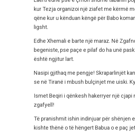
kur Tezja organizoi një ziafet me kërmë 
qëne kur u kënduan këngë për Babo koman
ligsht.
Edhe Xhemali e barte një maraz. Në Zgafno
begeniste, pse paçe e pilaf do ha unë pas
është ngjitur lart.
Nasipi gjithaq me pengje! Skraparlinjët kan
se në Tiranë i mbush bulçinjet me uiski. K
Ismet Beqiri i qënkesh hakerryer një cjapi
zgafyell!
Të pranishmit ishin indinjuar për shënjen e 
kishte thënë o të hëngert Babua o e paç jet