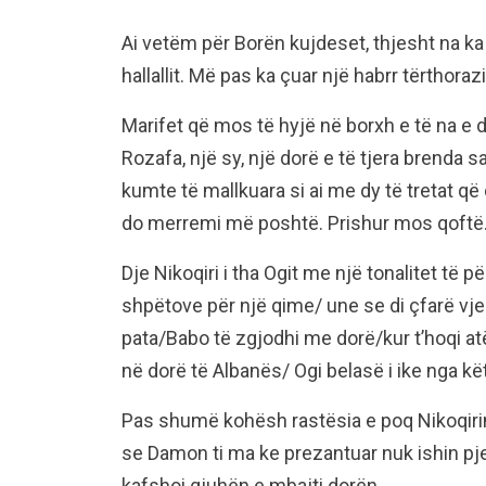
Ai vetëm për Borën kujdeset, thjesht na ka
hallallit. Më pas ka çuar një habrr tërthorazi
Marifet që mos të hyjë në borxh e të na e d
Rozafa, një sy, një dorë e të tjera brenda s
kumte të mallkuara si ai me dy të tretat që d
do merremi më poshtë. Prishur mos qoftë. 
Dje Nikoqiri i tha Ogit me një tonalitet të
shpëtove për një qime/ une se di çfarë v
pata/Babo të zgjodhi me dorë/kur t’hoqi a
në dorë të Albanës/ Ogi belasë i ike nga kë
Pas shumë kohësh rastësia e poq Nikoqirin 
se Damon ti ma ke prezantuar nuk ishin p
kafshoi gjuhën e mbajti dorën.