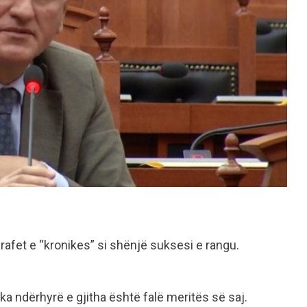
agrafet e “kronikes” si shënjë suksesi e rangu.
ka ndërhyrë e gjitha është falë meritës së saj.