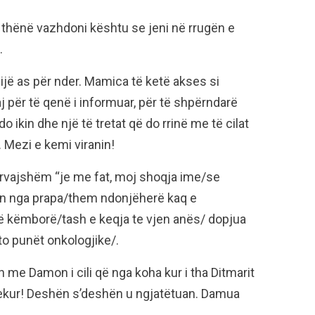
 thënë vazhdoni kështu se jeni në rrugën e
.
ijë as për nder. Mamica të ketë akses si
aj për të qenë i informuar, për të shpërndarë
o ikin dhe një të tretat që do rrinë me të cilat
Mezi e kemi viranin!
 përvajshëm “je me fat, moj shoqja ime/se
jen nga prapa/them ndonjëherë kaq e
të këmborë/tash e keqja te vjen anës/ dopjua
to punët onkologjike/.
me Damon i cili që nga koha kur i tha Ditmarit
jekur! Deshën s’deshën u ngjatëtuan. Damua