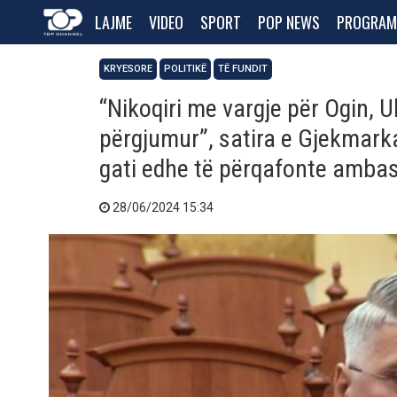
LAJME
VIDEO
SPORT
POP NEWS
PROGRAM
KRYESORE
POLITIKË
TË FUNDIT
“Nikoqiri me vargje për Ogin, Uls
përgjumur”, satira e Gjekmarka
gati edhe të përqafonte amba
28/06/2024 15:34