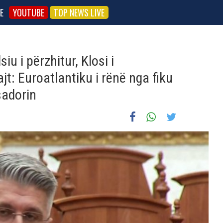
E
YOUTUBE
TOP NEWS LIVE
iu i përzhitur, Klosi i
jt: Euroatlantiku i rënë nga fiku
sadorin