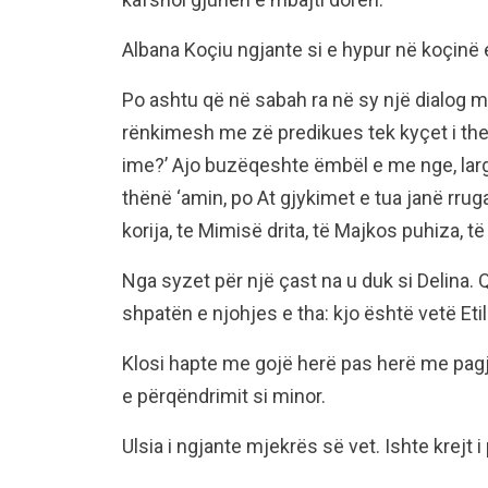
Albana Koçiu ngjante si e hypur në koçinë e
Po ashtu që në sabah ra në sy një dialog me
rënkimesh me zë predikues tek kyçet i ther
ime?’ Ajo buzëqeshte ëmbël e me nge, larg
thënë ‘amin, po At gjykimet e tua janë rruga
korija, te Mimisë drita, të Majkos puhiza, të
Nga syzet për një çast na u duk si Delina.
shpatën e njohjes e tha: kjo është vetë Et
Klosi hapte me gojë herë pas herë me p
e përqëndrimit si minor.
Ulsia i ngjante mjekrës së vet. Ishte krejt i 