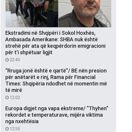
Ekstradimi në Shqipëri i Sokol Hoxhës,
Ambasada Amerikane: SHBA nuk është
strehë për ata që keqpërdorin emigracioni
për t’i shpëtuar ligjit
22:40
“Rruga jonë është e qartë”/ BE nën presion
për anëtarët e rinj, Rama për Financial
Times: Shqipëria ndodhet në momentin më
të mirë
12:02
Europa digjet nga vapa ekstreme/ “Thyhen”
rekordet e temperaturave, mijëra viktima
nga nxehtësia
12:50