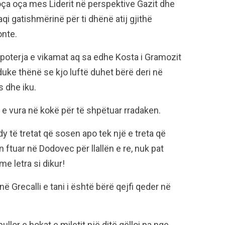
ça oça mes Liderit në perspektive Gazit dhe
i gatishmërinë për ti dhënë atij gjithë
onte.
, poterja e vikamat aq sa edhe Kosta i Gramozit
duke thënë se kjo luftë duhet bërë deri në
s dhe iku.
e vura në kokë për të shpëtuar rradaken.
dy të tretat që sosen apo tek një e treta që
 ftuar në Dodovec për llallën e re, nuk pat
e letra si dikur!
në Grecalli e tani i është bërë qejfi qeder në
or e hokat e miletit një ditë qëlloi pa nge