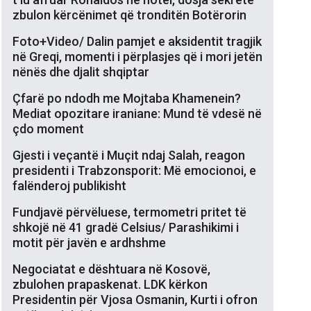
zbulon kërcënimet që tronditën Botërorin
Foto+Video/ Dalin pamjet e aksidentit tragjik
në Greqi, momenti i përplasjes që i mori jetën
nënës dhe djalit shqiptar
Çfarë po ndodh me Mojtaba Khamenein?
Mediat opozitare iraniane: Mund të vdesë në
çdo moment
Gjesti i veçantë i Muçit ndaj Salah, reagon
presidenti i Trabzonsporit: Më emocionoi, e
falënderoj publikisht
Fundjavë përvëluese, termometri pritet të
shkojë në 41 gradë Celsius/ Parashikimi i
motit për javën e ardhshme
Negociatat e dështuara në Kosovë,
zbulohen prapaskenat. LDK kërkon
Presidentin për Vjosa Osmanin, Kurti i ofron