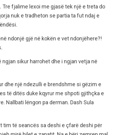
 Tre fjalime lexoi me gjasë tek një e treta do
orja nuk e tradheton se partia ta fut ndaj e
ëndësi.
hënë ndonjë gjë në kokën e vet ndonjëhere?!
s.
ngjan sikur harrohet dhe i ngjan vetja në
ur dhe një ndezulli e brendshme si gëzim e
mes të ditës duke kqyrur me shpoti gjithçka e
rve. Nallbati lëngon pa derman. Dash Sula
it tim të seancës sa deshi e çfarë deshi për
 njeh mirë hilet e zanatit. Na e bëri zemren mal