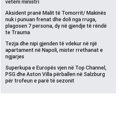
vetëm ministri
Aksident pranë Malit të Tomorrit/ Makinës
nuk i punuan frenat dhe doli nga rruga,
plagosen 7 persona, dy në gjendje të rëndë
te Trauma
Tezja dhe nipi gjenden të vdekur në një
apartament në Napoli, mister rrethanat e
ngjarjes
Superkupa e Europës vjen në Top Channel,
PSG dhe Aston Villa përballen në Salzburg
për trofeun e parë të sezonit