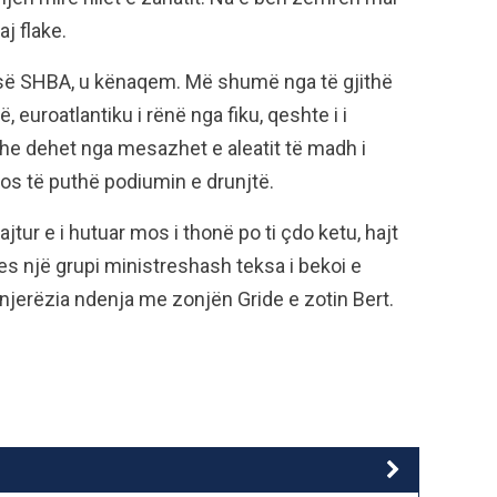
aj flake.
së SHBA, u kënaqem. Më shumë nga të gjithë
ë, euroatlantiku i rënë nga fiku, qeshte i i
t dhe dehet nga mesazhet e aleatit të madh i
s të puthë podiumin e drunjtë.
jtur e i hutuar mos i thonë po ti çdo ketu, hajt
es një grupi ministreshash teksa i bekoi e
njerëzia ndenja me zonjën Gride e zotin Bert.