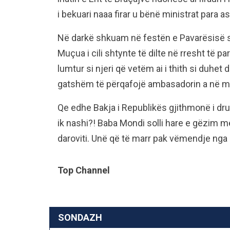
i bekuari naaa firar u bënë ministrat para as
Në darkë shkuam në festën e Pavarësisë 
Muçua i cili shtynte të dilte në rresht të par
lumtur si njeri që vetëm ai i thith si duhe
gatshëm të përqafojë ambasadorin a në mo
Qe edhe Bakja i Republikës gjithmonë i drua
ik nashi?! Baba Mondi solli hare e gëzim m
daroviti. Unë që të marr pak vëmendje nga 
Top Channel
SONDAZH