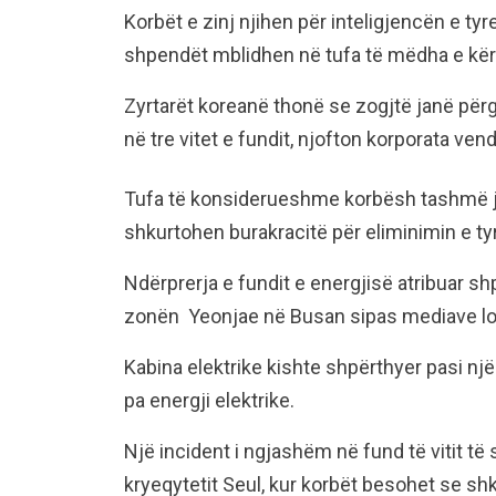
Korbët e zinj njihen për inteligjencën e tyr
shpendët mblidhen në tufa të mëdha e kër
Zyrtarët koreanë thonë se zogjtë janë përg
në tre vitet e fundit, njofton korporata vend
Tufa të konsiderueshme korbësh tashmë jan
shkurtohen burakracitë për eliminimin e ty
Ndërprerja e fundit e energjisë atribuar s
zonën Yeonjae në Busan sipas mediave lo
Kabina elektrike kishte shpërthyer pasi nj
pa energji elektrike.
Një incident i ngjashëm në fund të vitit t
kryeqytetit Seul, kur korbët besohet se sh