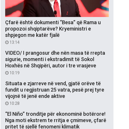
Çfarë është dokumenti “Besa” që Rama u
propozoi shqiptarëve? Kryeministri e
shpjegon me katër fjalë
13:14
VIDEO/ I prangosur dhe nën masa të rrepta
sigurie, momenti i ekstradimit të Sokol
Hoxhës në Shqipëri, autor i tre vrasjeve
10:19
Situata e zjarreve në vend, gjatë orëve të
fundit u regjistruan 25 vatra, pesë prej tyre
vijojnë të jenë ende aktive
10:28
“El Niño” tronditje për ekonominë botërore!
Nga moti ekstrem te rritja e çmimeve, çfarë
pritet të sjellë fenomeni klimatik