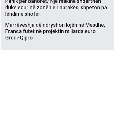
Panik për banorët/ Një makinë shpërthen
duke ecur në zonën e Laprakës, shpëton pa
lëndime shoferi
Marrëveshja që ndryshon lojën në Mesdhe,
Franca futet në projektin miliarda euro
Greqi-Qipro