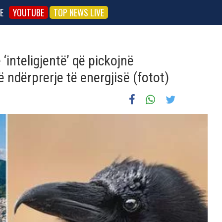
E
YOUTUBE
TOP NEWS LIVE
 ‘inteligjentë’ që pickojnë
ë ndërprerje të energjisë (fotot)