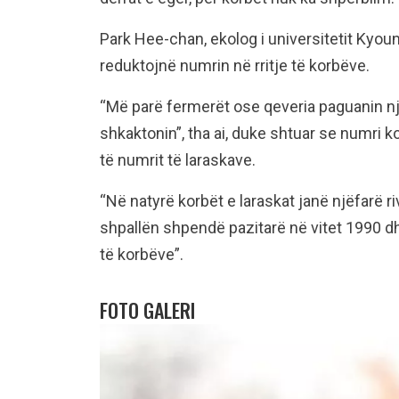
Park Hee-chan, ekolog i universitetit Kyo
reduktojnë numrin në rritje të korbëve.
“Më parë fermerët ose qeveria paguanin nj
shkaktonin”, tha ai, duke shtuar se numri 
të numrit të laraskave.
“Në natyrë korbët e laraskat janë njëfarë r
shpallën shpendë pazitarë në vitet 1990 dh
të korbëve”.
FOTO GALERI