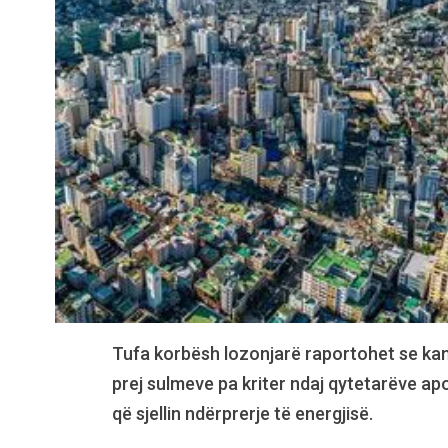
Tufa korbësh lozonjarë raportohet se kanë
prej sulmeve pa kriter ndaj qytetarëve ap
që sjellin ndërprerje të energjisë.