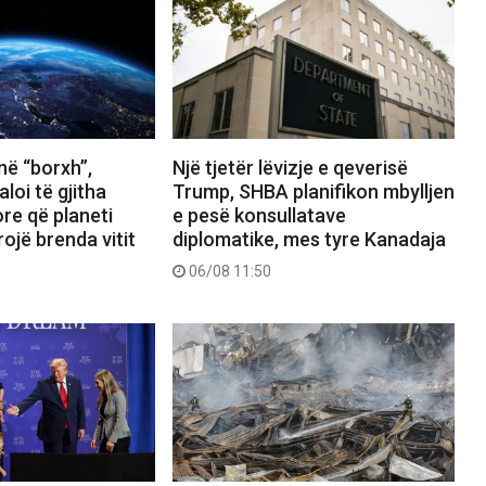
në “borxh”,
Një tjetër lëvizje e qeverisë
aloi të gjitha
Trump, SHBA planifikon mbylljen
re që planeti
e pesë konsullatave
ojë brenda vitit
diplomatike, mes tyre Kanadaja
06/08 11:50