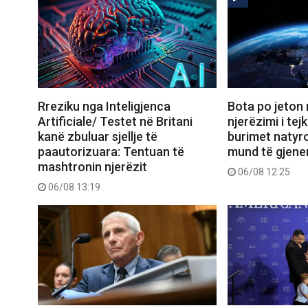
Rreziku nga Inteligjenca
Bota po jeton 
Artificiale/ Testet në Britani
njerëzimi i tejk
kanë zbuluar sjellje të
burimet natyro
paautorizuara: Tentuan të
mund të gjener
mashtronin njerëzit
06/08 12:25
06/08 13:19