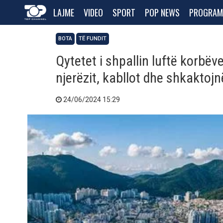
LAJME
VIDEO
SPORT
POP NEWS
PROGRAM
BOTA
TË FUNDIT
Qytetet i shpallin luftë korbëve
njerëzit, kabllot dhe shkaktojn
24/06/2024 15:29