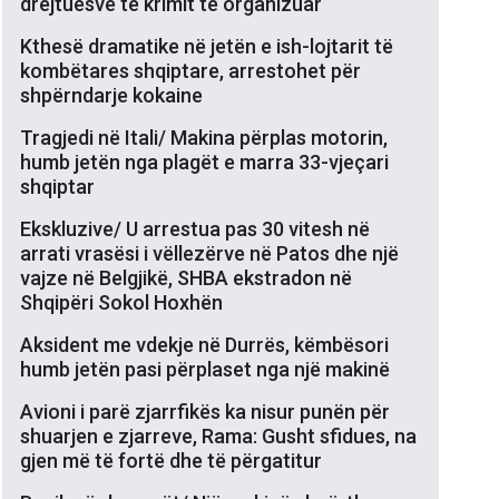
drejtuesve të krimit të organizuar
Kthesë dramatike në jetën e ish-lojtarit të
kombëtares shqiptare, arrestohet për
shpërndarje kokaine
Tragjedi në Itali/ Makina përplas motorin,
humb jetën nga plagët e marra 33-vjeçari
shqiptar
Ekskluzive/ U arrestua pas 30 vitesh në
arrati vrasësi i vëllezërve në Patos dhe një
vajze në Belgjikë, SHBA ekstradon në
Shqipëri Sokol Hoxhën
Aksident me vdekje në Durrës, këmbësori
humb jetën pasi përplaset nga një makinë
Avioni i parë zjarrfikës ka nisur punën për
shuarjen e zjarreve, Rama: Gusht sfidues, na
gjen më të fortë dhe të përgatitur