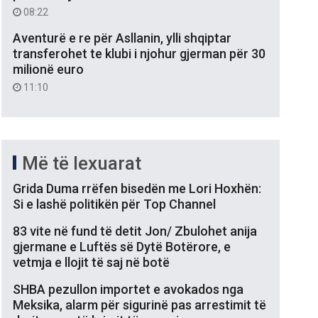
08:22
Aventurë e re për Asllanin, ylli shqiptar
transferohet te klubi i njohur gjerman për 30
milionë euro
11:10
Më të lexuarat
Grida Duma rrëfen bisedën me Lori Hoxhën:
Si e lashë politikën për Top Channel
83 vite në fund të detit Jon/ Zbulohet anija
gjermane e Luftës së Dytë Botërore, e
vetmja e llojit të saj në botë
SHBA pezullon importet e avokados nga
Meksika, alarm për sigurinë pas arrestimit të