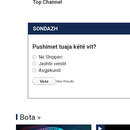
Top Channel
SONDAZH
Pushimet tuaja këtë vit?
Në Shqipëri
Jashtë vendit
Asgjëkundi
Vote
View Results
Bota »