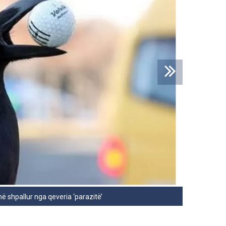
ë shpallur nga qeveria ‘parazitë’