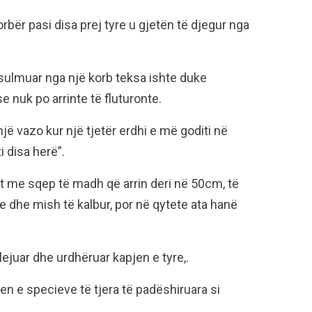
rbër pasi disa prej tyre u gjetën të djegur nga
 sulmuar nga një korb teksa ishte duke
e nuk po arrinte të fluturonte.
ë vazo kur një tjetër erdhi e më goditi në
 disa herë”.
t me sqep të madh që arrin deri në 50cm, të
e dhe mish të kalbur, por në qytete ata hanë
 lejuar dhe urdhëruar kapjen e tyre,.
en e specieve të tjera të padëshiruara si