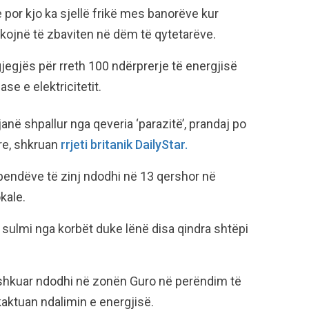
e por kjo ka sjellë frikë mes banorëve kur
kojnë të zbaviten në dëm të qytetarëve.
jegjës për rreth 100 ndërprerje të energjisë
ase e elektricitetit.
ë shpallur nga qeveria ‘parazitë’, prandaj po
re, shkruan
rrjeti britanik DailyStar.
hpendëve të zinj ndodhi në 13 qershor në
kale.
ë sulmi nga korbët duke lënë disa qindra shtëpi
ë shkuar ndodhi në zonën Guro në perëndim të
kaktuan ndalimin e energjisë.