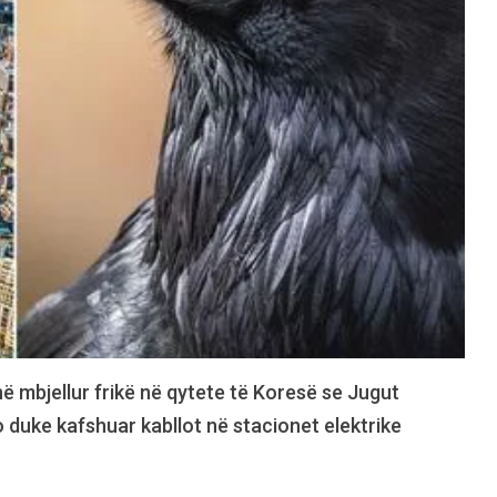
 mbjellur frikë në qytete të Koresë se Jugut
o duke kafshuar kabllot në stacionet elektrike