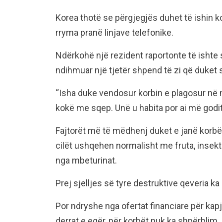
Korea thotë se përgjegjës duhet të ishin ko
rryma pranë linjave telefonike.
Ndërkohë një rezident raportonte të ishte
ndihmuar një tjetër shpend të zi që duket s
“Isha duke vendosur korbin e plagosur në nj
kokë me sqep. Unë u habita por ai më goditi
Fajtorët më të mëdhenj duket e janë korbë
cilët ushqehen normalisht me fruta, insekt
nga mbeturinat.
Prej sjelljes së tyre destruktive qeveria ka
Por ndryshe nga ofertat financiare për kapj
derrat e egër, për korbët nuk ka shpërblim.