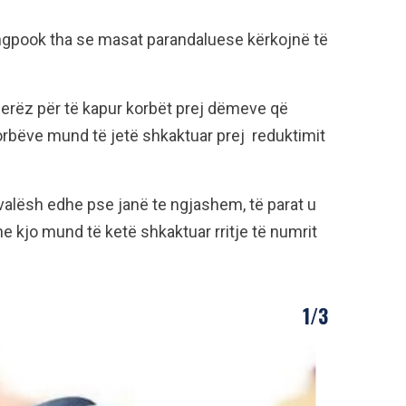
ungpook tha se masat parandaluese kërkojnë të
erëz për të kapur korbët prej dëmeve që
korbëve mund të jetë shkaktuar prej reduktimit
ivalësh edhe pse janë te ngjashem, të parat u
e kjo mund të ketë shkaktuar rritje të numrit
1/3