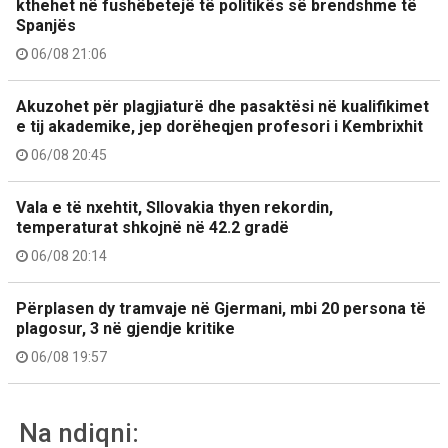
kthehet në fushëbetejë të politikës së brendshme të
Spanjës
06/08 21:06
Akuzohet për plagjiaturë dhe pasaktësi në kualifikimet
e tij akademike, jep dorëheqjen profesori i Kembrixhit
06/08 20:45
Vala e të nxehtit, Sllovakia thyen rekordin,
temperaturat shkojnë në 42.2 gradë
06/08 20:14
Përplasen dy tramvaje në Gjermani, mbi 20 persona të
plagosur, 3 në gjendje kritike
06/08 19:57
Na ndiqni: