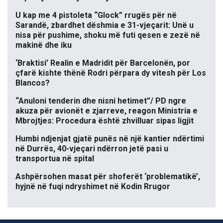
U kap me 4 pistoleta “Glock” rrugës për në
Sarandë, zbardhet dëshmia e 31-vjeçarit: Unë u
nisa për pushime, shoku më futi qesen e zezë në
makinë dhe iku
‘Braktisi’ Realin e Madridit për Barcelonën, por
çfarë kishte thënë Rodri përpara dy vitesh për Los
Blancos?
“Anuloni tenderin dhe nisni hetimet”/ PD ngre
akuza për avionët e zjarreve, reagon Ministria e
Mbrojtjes: Procedura është zhvilluar sipas ligjit
Humbi ndjenjat gjatë punës në një kantier ndërtimi
në Durrës, 40-vjeçari ndërron jetë pasi u
transportua në spital
Ashpërsohen masat për shoferët ‘problematikë’,
hyjnë në fuqi ndryshimet në Kodin Rrugor