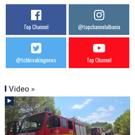
Top Channel
@topchannelalbania
@tchbreakingnews
Top Channel
Video »