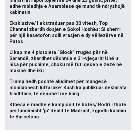
Ministrat raportojnë më 24 dhe 25 gusht, pritet
edhe mbledhja e Asamblesë që mund të ndryshojë
kabinetin
Ekskluzive/ I ekstraduar pas 30 vitesh, Top
Channel zbardh dosjen e Sokol Hoxhës: Si sherri
për një kasetofon solli vrasjen e dy vëllezërve në
Patos
U kap me 4 pistoleta “Glock” rrugës për në
Sarandë, zbardhet dëshmia e 31-vjeçarit: Unë u
nisa për pushime, shoku më futi qesen e zezë në
makinë dhe iku
Trump hedh poshtë aludimet për mungesë
municionesh luftarake: Kush ka publikuar deklarata
tradhtare, të dënohet me burg
Kthesa e madhe e kampionit të botës/ Rodri i thotë
përfundimisht ‘jo’ Realit të Madridit, zgjodhi kalimin
te Barcelona