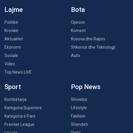
Lajme
Bota
Politikë
Opinion
Kronikë
Koment
Aktualitet
Kosova dhe Rajoni
Ekonomi
Shkencë dhe Teknologji
Sociale
Auto
Video
Top News LIVE
Sport
Pop News
Kombëtarja
Showbiz
Kategoria Superiore
Lifestyle
Kategoria e Parë
Fashion
Premier League
Shëndeti
La Liga
Dieta