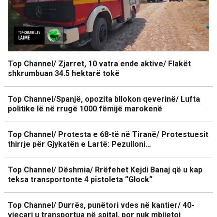
Top Channel/ Zjarret, 10 vatra ende aktive/ Flakët
shkrumbuan 34.5 hektarë tokë
Top Channel/Spanjë, opozita bllokon qeverinë/ Lufta
politike lë në rrugë 1000 fëmijë marokenë
Top Channel/ Protesta e 68-të në Tiranë/ Protestuesit
thirrje për Gjykatën e Lartë: Pezulloni…
Top Channel/ Dëshmia/ Rrëfehet Kejdi Banaj që u kap
teksa transportonte 4 pistoleta “Glock”
Top Channel/ Durrës, punëtori vdes në kantier/ 40-
vjeçari u transportua në spital, por nuk mbijetoi