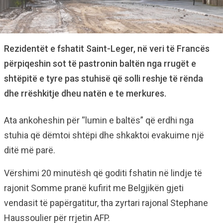
Rezidentët e fshatit Saint-Leger, në veri të Francës
përpiqeshin sot të pastronin baltën nga rrugët e
shtëpitë e tyre pas stuhisë që solli reshje të rënda
dhe rrëshkitje dheu natën e te merkures.
Ata ankoheshin për “lumin e baltës” që erdhi nga
stuhia që dëmtoi shtëpi dhe shkaktoi evakuime një
ditë më parë.
Vërshimi 20 minutësh që goditi fshatin në lindje të
rajonit Somme pranë kufirit me Belgjikën gjeti
vendasit të papërgatitur, tha zyrtari rajonal Stephane
Haussoulier për rrjetin AFP.