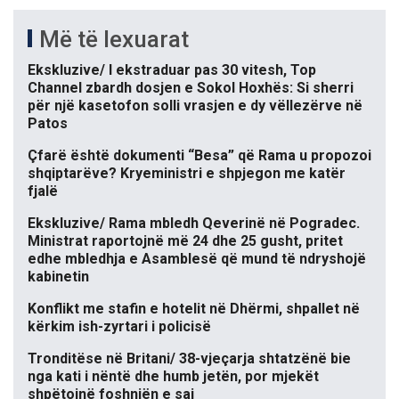
Më të lexuarat
Ekskluzive/ I ekstraduar pas 30 vitesh, Top
Channel zbardh dosjen e Sokol Hoxhës: Si sherri
për një kasetofon solli vrasjen e dy vëllezërve në
Patos
Çfarë është dokumenti “Besa” që Rama u propozoi
shqiptarëve? Kryeministri e shpjegon me katër
fjalë
Ekskluzive/ Rama mbledh Qeverinë në Pogradec.
Ministrat raportojnë më 24 dhe 25 gusht, pritet
edhe mbledhja e Asamblesë që mund të ndryshojë
kabinetin
Konflikt me stafin e hotelit në Dhërmi, shpallet në
kërkim ish-zyrtari i policisë
Tronditëse në Britani/ 38-vjeçarja shtatzënë bie
nga kati i nëntë dhe humb jetën, por mjekët
shpëtojnë foshnjën e saj