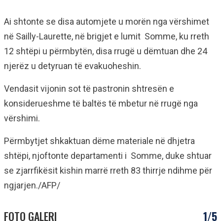
Ai shtonte se disa automjete u morën nga vërshimet
në Sailly-Laurette, në brigjet e lumit Somme, ku rreth
12 shtëpi u përmbytën, disa rrugë u dëmtuan dhe 24
njerëz u detyruan të evakuoheshin.
Vendasit vijonin sot të pastronin shtresën e
konsiderueshme të baltës të mbetur në rrugë nga
vërshimi.
Përmbytjet shkaktuan dëme materiale në dhjetra
shtëpi, njoftonte departamenti i Somme, duke shtuar
se zjarrfikësit kishin marrë rreth 83 thirrje ndihme për
ngjarjen./AFP/
FOTO GALERI
1/5