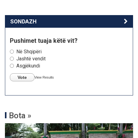
SONDAZH
Pushimet tuaja këtë vit?
Në Shqipëri
Jashtë vendit
Asgjëkundi
Vote
View Results
Bota »