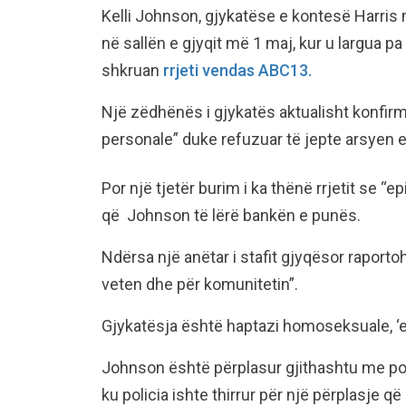
Kelli Johnson, gjykatëse e kontesë Harris 
në sallën e gjyqit më 1 maj, kur u largua p
shkruan
rrjeti vendas ABC13.
Një zëdhënës i gjykatës aktualisht konfir
personale” duke refuzuar të jepte arsyen 
Por një tjetër burim i ka thënë rrjetit se “e
që Johnson të lërë bankën e punës.
Ndërsa një anëtar i stafit gjyqësor raporto
veten dhe për komunitetin”.
Gjykatësja është haptazi homoseksuale, ‘e
Johnson është përplasur gjithashtu me poli
ku policia ishte thirrur për një përplasje q