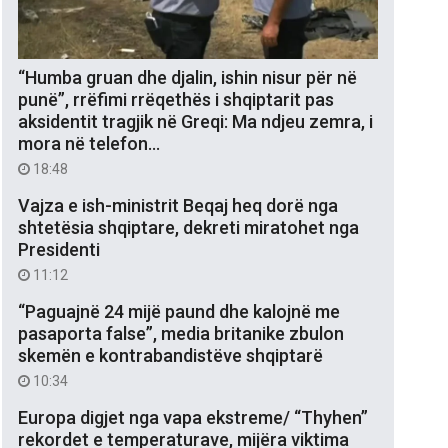
“Humba gruan dhe djalin, ishin nisur për në
punë”, rrëfimi rrëqethës i shqiptarit pas
aksidentit tragjik në Greqi: Ma ndjeu zemra, i
mora në telefon…
18:48
Vajza e ish-ministrit Beqaj heq dorë nga
shtetësia shqiptare, dekreti miratohet nga
Presidenti
11:12
“Paguajnë 24 mijë paund dhe kalojnë me
pasaporta false”, media britanike zbulon
skemën e kontrabandistëve shqiptarë
10:34
Europa digjet nga vapa ekstreme/ “Thyhen”
rekordet e temperaturave, mijëra viktima