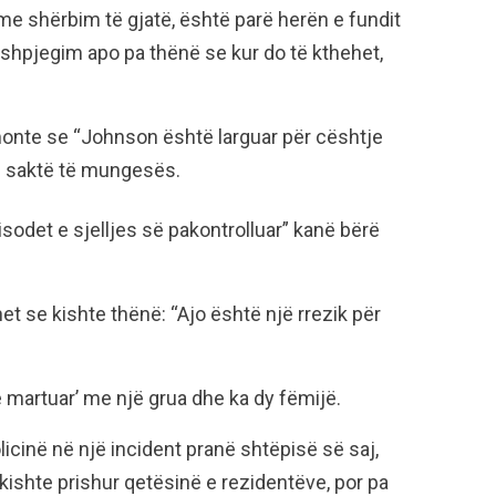
me shërbim të gjatë, është parë herën e fundit
a shpjegim apo pa thënë se kur do të kthehet,
monte se “Johnson është larguar për cështje
e saktë të mungesës.
pisodet e sjelljes së pakontrolluar” kanë bërë
het se kishte thënë: “Ajo është një rrezik për
 martuar’ me një grua dhe ka dy fëmijë.
cinë në një incident pranë shtëpisë së saj,
ë kishte prishur qetësinë e rezidentëve, por pa