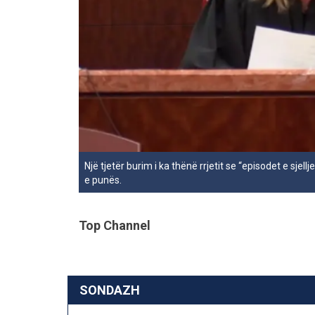
Një tjetër burim i ka thënë rrjetit se “episodet e sje
e punës.
Top Channel
SONDAZH