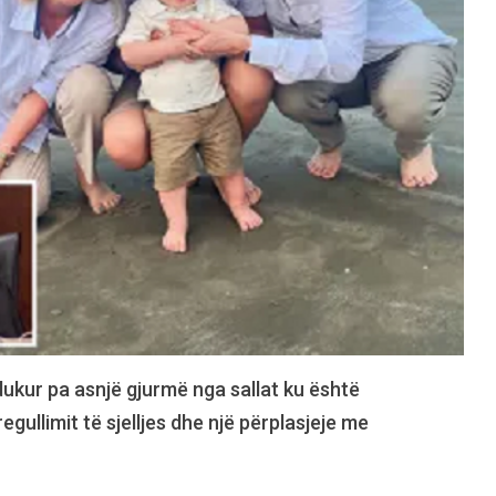
ukur pa asnjë gjurmë nga sallat ku është
ullimit të sjelljes dhe një përplasjeje me