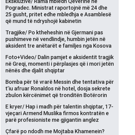
Ekskluzive/ Rama mbledh Qeverinë në
Pogradec. Ministrat raportojnë më 24 dhe
25 gusht, pritet edhe mbledhja e Asamblesë
që mund të ndryshojë kabinetin
Tragjike/ Po ktheheshin në Gjermani pas
pushimeve në vendlindje, humbin jetën në
aksident tre anëtarët e familjes nga Kosova
Foto+Video/ Dalin pamjet e aksidentit tragjik
në Greqi, momenti i përplasjes që i mori jetën
nënës dhe djalit shqiptar
Bomba për të vrarë Messin dhe tentativa për
t’iu afruar Ronaldos në hotel, dosja sekrete
zbulon kërcënimet që tronditën Botërorin
E kryer/ Hap i madh për talentin shqiptar, 17-
vjeçari Armend Muslika firmos kontratën e
parë profesioniste me gjigantin anglez
Çfarë po ndodh me Mojtaba Khamenein?