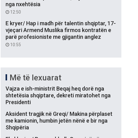
nga nxehtësia
12:50
E kryer/ Hap i madh për talentin shqiptar, 17-
vjeçari Armend Muslika firmos kontratën e
parë profesioniste me gjigantin anglez
10:55
Më të lexuarat
Vajza e ish-ministrit Beqaj heq dorë nga
shtetësia shqiptare, dekreti miratohet nga
Presidenti
Aksident tragjik në Greqi/ Makina përplaset
me kamionin, humbin jetën nënë e bir nga
Shqipëria