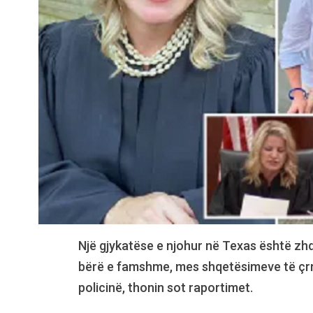
Një gjykatëse e njohur në Texas është zhd
bërë e famshme, mes shqetësimeve të çrreg
policinë, thonin sot raportimet.