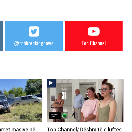
@tchbreakingnews
Top Channel
rret masive në
Top Channel/ Dëshmitë e luftës