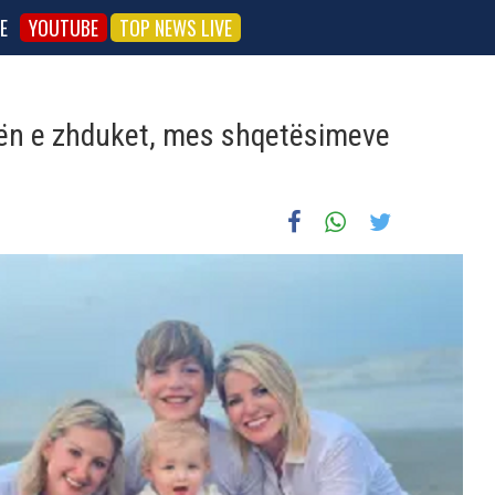
E
YOUTUBE
TOP NEWS LIVE
llën e zhduket, mes shqetësimeve