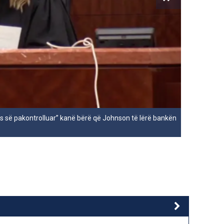
lljes së pakontrolluar” kanë bërë që Johnson të lërë bankën