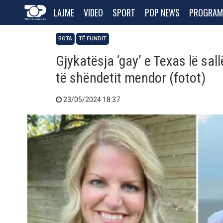
LAJME
VIDEO
SPORT
POP NEWS
PROGRAM
BOTA
TË FUNDIT
Gjykatësja ‘gay’ e Texas lë sa
të shëndetit mendor (fotot)
23/05/2024 18:37