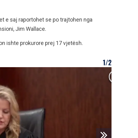
t e saj raportohet se po trajtohen nga
sioni, Jim Wallace.
n ishte prokurore prej 17 vjetësh.
1/2