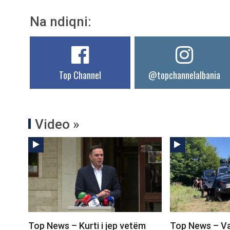
Na ndiqni:
Top Channel
@topchannelalbania
Video »
Top News – Kurti i jep vetëm
Top News – Va