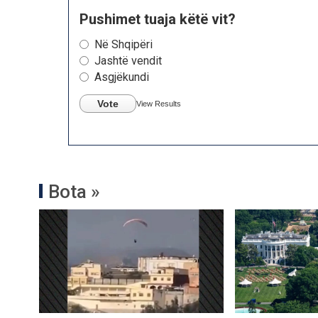
Pushimet tuaja këtë vit?
Në Shqipëri
Jashtë vendit
Asgjëkundi
Vote
View Results
Bota »