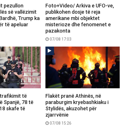
it pezullon
Foto+Video/ Arkiva e UFO-ve,
lës së vallëzimit
publikohen dosje të reja
 Bardhë, Trump ka
amerikane mbi objektet
ër të apeluar
misterioze dhe fenomenet e
pazakonta
07/08 17:03
 trafikimit të
Flakët pranë Athinës, në
 Spanjë, 78 të
paraburgim kryebashkiaku i
18 skafe të
Stylidës, akuzohet për
zjarrvënie
07/08 15:26