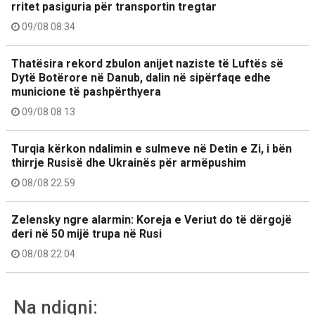
rritet pasiguria për transportin tregtar
09/08 08:34
Thatësira rekord zbulon anijet naziste të Luftës së
Dytë Botërore në Danub, dalin në sipërfaqe edhe
municione të pashpërthyera
09/08 08:13
Turqia kërkon ndalimin e sulmeve në Detin e Zi, i bën
thirrje Rusisë dhe Ukrainës për armëpushim
08/08 22:59
Zelensky ngre alarmin: Koreja e Veriut do të dërgojë
deri në 50 mijë trupa në Rusi
08/08 22:04
Na ndiqni: