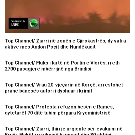
Top Channel/ Zjarri në zonën e Gjirokastrës, dy vatra
aktive mes Andon Poçit dhe Hundëkuqit
Top Channel/ Fluks i lartë në Portin e Vlorës, rreth
2700 pasagjerë mbërrijnë nga Brindisi
Top Channel/ Vrau 20-vjeçarin në Korçë, arrestohet
pranë banesës autori i dyshuar i krimit
Top Channel/ Protesta refuzon besën e Ramës,
qytetarët 70 ditë tubim përpara Kryeministrisë
Top Channel/ Zjarri, thirrje urgjente për evakuim në
Krujë. Flakët rrezikojnë bizneset dhe 30 shtëpi