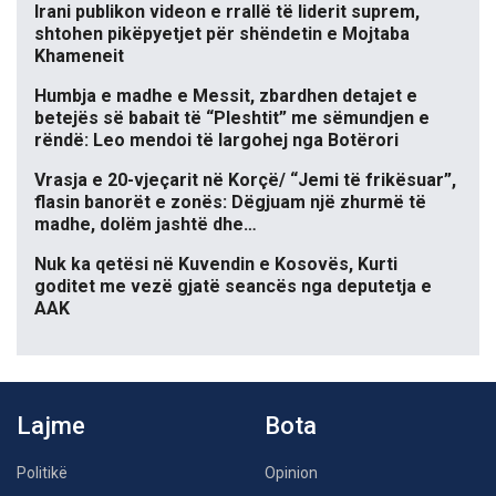
Irani publikon videon e rrallë të liderit suprem,
shtohen pikëpyetjet për shëndetin e Mojtaba
Khameneit
Humbja e madhe e Messit, zbardhen detajet e
betejës së babait të “Pleshtit” me sëmundjen e
rëndë: Leo mendoi të largohej nga Botërori
Vrasja e 20-vjeçarit në Korçë/ “Jemi të frikësuar”,
flasin banorët e zonës: Dëgjuam një zhurmë të
madhe, dolëm jashtë dhe…
Nuk ka qetësi në Kuvendin e Kosovës, Kurti
goditet me vezë gjatë seancës nga deputetja e
AAK
Lajme
Bota
Politikë
Opinion