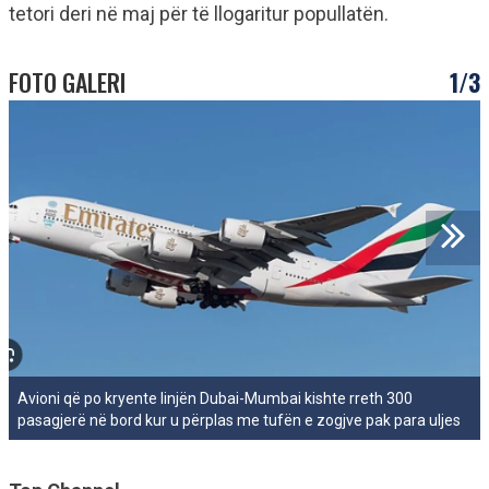
tetori deri në maj për të llogaritur popullatën.
FOTO GALERI
1/3
Avioni që po kryente linjën Dubai-Mumbai kishte rreth 300
pasagjerë në bord kur u përplas me tufën e zogjve pak para uljes