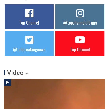
Top Channel
@topchannelalbania
@tchbreakingnews
Top Channel
Video »