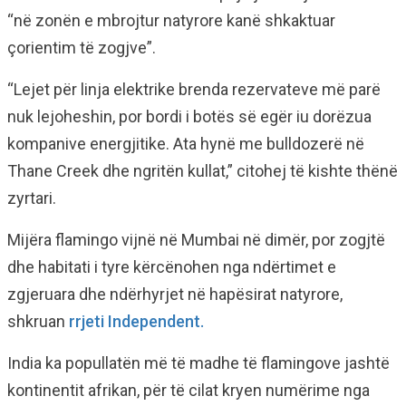
“në zonën e mbrojtur natyrore kanë shkaktuar
çorientim të zogjve”.
“Lejet për linja elektrike brenda rezervateve më parë
nuk lejoheshin, por bordi i botës së egër iu dorëzua
kompanive energjitike. Ata hynë me bulldozerë në
Thane Creek dhe ngritën kullat,” citohej të kishte thënë
zyrtari.
Mijëra flamingo vijnë në Mumbai në dimër, por zogjtë
dhe habitati i tyre kërcënohen nga ndërtimet e
zgjeruara dhe ndërhyrjet në hapësirat natyrore,
shkruan
rrjeti Independent.
India ka popullatën më të madhe të flamingove jashtë
kontinentit afrikan, për të cilat kryen numërime nga