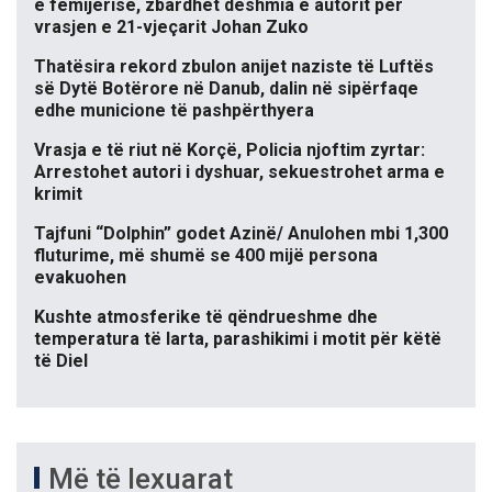
e fëmijërisë, zbardhet dëshmia e autorit për
vrasjen e 21-vjeçarit Johan Zuko
Thatësira rekord zbulon anijet naziste të Luftës
së Dytë Botërore në Danub, dalin në sipërfaqe
edhe municione të pashpërthyera
Vrasja e të riut në Korçë, Policia njoftim zyrtar:
Arrestohet autori i dyshuar, sekuestrohet arma e
krimit
Tajfuni “Dolphin” godet Azinë/ Anulohen mbi 1,300
fluturime, më shumë se 400 mijë persona
evakuohen
Kushte atmosferike të qëndrueshme dhe
temperatura të larta, parashikimi i motit për këtë
të Diel
Më të lexuarat