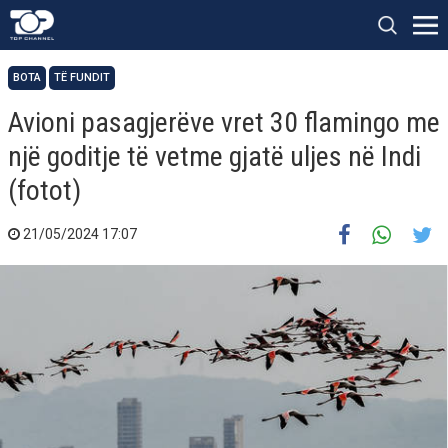
BOTA
TË FUNDIT
Avioni pasagjerëve vret 30 flamingo me
një goditje të vetme gjatë uljes në Indi
(fotot)
21/05/2024 17:07