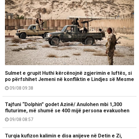
Sulmet e grupit Huthi kërcënojnë zgjerimin e luftës, si
po përfshihet Jemeni në konfliktin e Lindjes së Mesme
09/08 09:38
Tajfuni “Dolphin” godet Azinë/ Anulohen mbi 1,300
fluturime, më shumë se 400 mijë persona evakuohen
09/08 08:57
Turqia kufizon kalimin e disa anijeve në Detin e Zi,