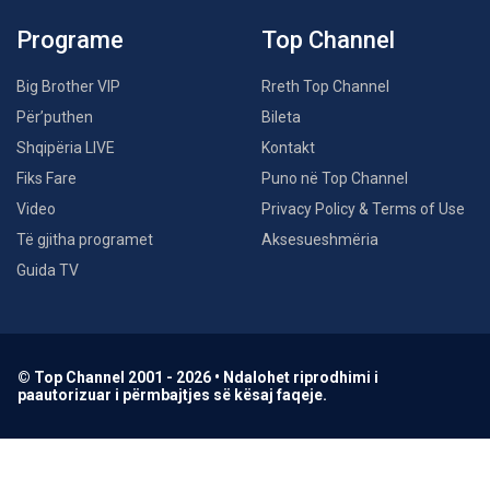
Programe
Top Channel
Big Brother VIP
Rreth Top Channel
Për’puthen
Bileta
Shqipëria LIVE
Kontakt
Fiks Fare
Puno në Top Channel
Video
Privacy Policy & Terms of Use
Të gjitha programet
Aksesueshmëria
Guida TV
© Top Channel 2001 - 2026 • Ndalohet riprodhimi i
paautorizuar i përmbajtjes së kësaj faqeje.