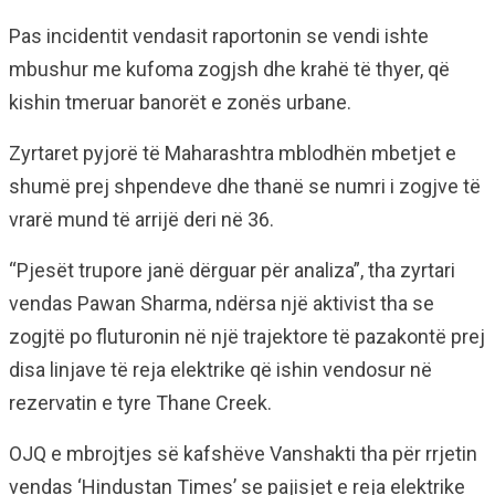
Pas incidentit vendasit raportonin se vendi ishte
mbushur me kufoma zogjsh dhe krahë të thyer, që
kishin tmeruar banorët e zonës urbane.
Zyrtaret pyjorë të Maharashtra mblodhën mbetjet e
shumë prej shpendeve dhe thanë se numri i zogjve të
vrarë mund të arrijë deri në 36.
“Pjesët trupore janë dërguar për analiza”, tha zyrtari
vendas Pawan Sharma, ndërsa një aktivist tha se
zogjtë po fluturonin në një trajektore të pazakontë prej
disa linjave të reja elektrike që ishin vendosur në
rezervatin e tyre Thane Creek.
OJQ e mbrojtjes së kafshëve Vanshakti tha për rrjetin
vendas ‘Hindustan Times’ se pajisjet e reja elektrike