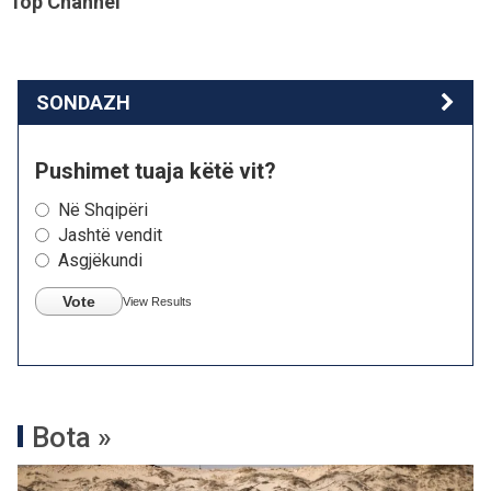
Top Channel
SONDAZH
Pushimet tuaja këtë vit?
Në Shqipëri
Jashtë vendit
Asgjëkundi
Vote
View Results
Bota »