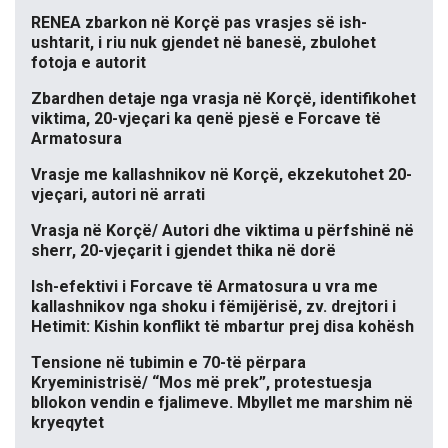
RENEA zbarkon në Korçë pas vrasjes së ish-
ushtarit, i riu nuk gjendet në banesë, zbulohet
fotoja e autorit
Zbardhen detaje nga vrasja në Korçë, identifikohet
viktima, 20-vjeçari ka qenë pjesë e Forcave të
Armatosura
Vrasje me kallashnikov në Korçë, ekzekutohet 20-
vjeçari, autori në arrati
Vrasja në Korçë/ Autori dhe viktima u përfshinë në
sherr, 20-vjeçarit i gjendet thika në dorë
Ish-efektivi i Forcave të Armatosura u vra me
kallashnikov nga shoku i fëmijërisë, zv. drejtori i
Hetimit: Kishin konflikt të mbartur prej disa kohësh
Tensione në tubimin e 70-të përpara
Kryeministrisë/ “Mos më prek”, protestuesja
bllokon vendin e fjalimeve. Mbyllet me marshim në
kryeqytet