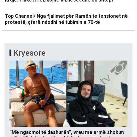
Top Channel/ Nga fjalimet për Ramën te tensionet në
protestë, çfarë ndodhi në tubimin e 70-të
Kryesore
“Më ngacmoi të dashurën”, vrau me armë shokun