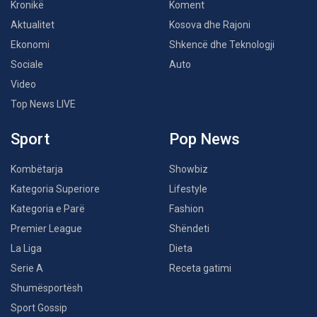
Kronikë
Koment
Aktualitet
Kosova dhe Rajoni
Ekonomi
Shkencë dhe Teknologji
Sociale
Auto
Video
Top News LIVE
Sport
Pop News
Kombëtarja
Showbiz
Kategoria Superiore
Lifestyle
Kategoria e Parë
Fashion
Premier League
Shëndeti
La Liga
Dieta
Serie A
Receta gatimi
Shumësportësh
Sport Gossip