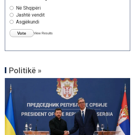
Në Shqipëri
Jashtë vendit
Asgjëkundi
Vote
View Results
Politikë »