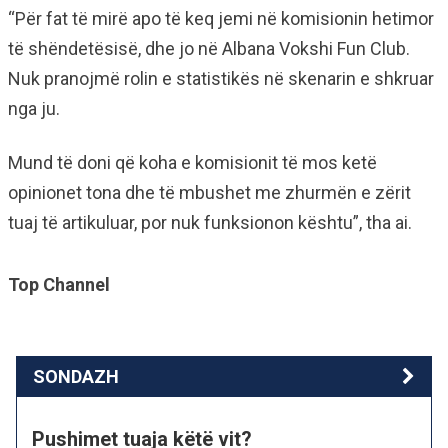
“Për fat të mirë apo të keq jemi në komisionin hetimor
të shëndetësisë, dhe jo në Albana Vokshi Fun Club.
Nuk pranojmë rolin e statistikës në skenarin e shkruar
nga ju.
Mund të doni që koha e komisionit të mos ketë
opinionet tona dhe të mbushet me zhurmën e zërit
tuaj të artikuluar, por nuk funksionon kështu”, tha ai.
Top Channel
SONDAZH
Pushimet tuaja këtë vit?