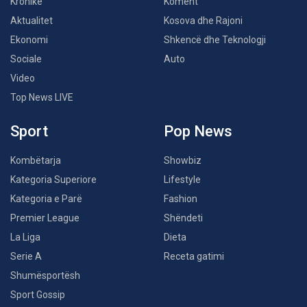
Kronikë
Koment
Aktualitet
Kosova dhe Rajoni
Ekonomi
Shkencë dhe Teknologji
Sociale
Auto
Video
Top News LIVE
Sport
Pop News
Kombëtarja
Showbiz
Kategoria Superiore
Lifestyle
Kategoria e Parë
Fashion
Premier League
Shëndeti
La Liga
Dieta
Serie A
Receta gatimi
Shumësportësh
Sport Gossip