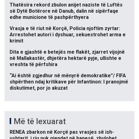
Thatësira rekord zbulon anijet naziste të Luftës
së Dytë Botërore në Danub, dalin në sipërfaqe
edhe municione të pashpërthyera
Vrasja e të riut në Korçë, Policia njoftim zyrtar:
Arrestohet autori i dyshuar, sekuestrohet arma e
krimit
Dita e gjashtë e betejës me flakët, zjarret vijojnë
në Mallakastër, dhjetëra hektarë pyje, ullishte e
vreshta të përfshira
“Ai është zgjedhur në mënyrë demokratike”/ FIFA
shpërthen ndaj kritikave për Infantinon: I pranojmë
diskutimet, por jo akuzat
Më të lexuarat
RENEA zbarkon në Korçë pas vrasjes së ish-
ushtarit, i riu nuk gjendet në banesë, zbulohet