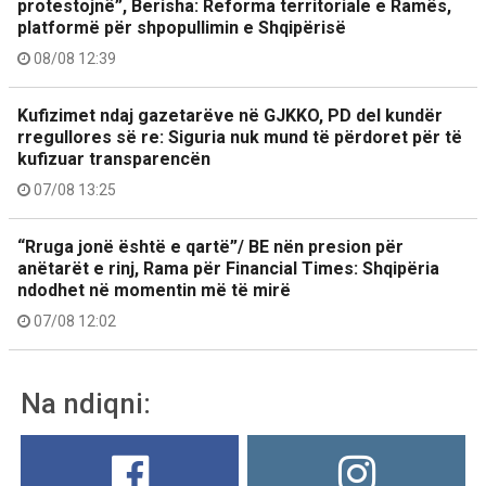
protestojnë”, Berisha: Reforma territoriale e Ramës,
platformë për shpopullimin e Shqipërisë
08/08 12:39
Kufizimet ndaj gazetarëve në GJKKO, PD del kundër
rregullores së re: Siguria nuk mund të përdoret për të
kufizuar transparencën
07/08 13:25
“Rruga jonë është e qartë”/ BE nën presion për
anëtarët e rinj, Rama për Financial Times: Shqipëria
ndodhet në momentin më të mirë
07/08 12:02
Na ndiqni: