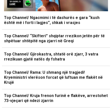
Top Channel/ Ngacmimi i të dashurës e gara “kush
është më i forti i lagjes”, shkak i vrasjes
Top Channel/ “Skifteri” shqiptar rrezikon jetën për të
shpëtuar shtëpitë nga zjarri në Greqi
Top Channel/ Gjirokastra, shtatë orë zjarr, 3 vatra
rrezikuan gjatë natës dy fshatra
Top Channel/ Rama: U shmang një tragjedi!
Kryeministri vlerëson forcat që luftuan me flakët në
Krujë
Top Channel/ Kruja frenon furinë e flakëve, arrestohet
73-vjeçari që ndezi zjarrin