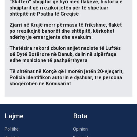
“Skifteri” shqiptar që hyri mes flakëve, historia e
shqiptarit që rrezikoi jetën për të shpëtuar
shtëpitë në Psatha të Greqisë
Zjarri në Krujë merr përmasa të frikshme, flakët
po rrezikojnë banorët dhe shtëpitë, kërkohet
ndërhyrje emergjente dhe evakuim
Thatësira rekord zbulon anijet naziste të Luftës
së Dytë Botërore në Danub, dalin në sipërfaqe
edhe municione të pashpërthyera
Të shtënat në Korçë që i morën jetën 20-vjeçarit,
Policia identifikon autorin e dyshuar, tre persona
shoqërohen në Komisariat
Lajme
Bota
Politikë
Opinion