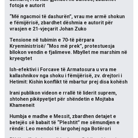
fotoja e autorit
“Më ngacmoi të dashurën”, vrau me armë shokun
e fëmijërisë, zbardhet dëshmia e autorit për
vrasjen e 21-vjeçarit Johan Zuko
Tensione në tubimin e 70-të përpara
Kryeministrisë/ “Mos më prek”, protestuesja
bllokon vendin e fjalimeve. Mbyllet me marshim në
kryeqytet
Ish-efektivi i Forcave të Armatosura u vra me
kallashnikov nga shoku i fëmijërisë, zv. drejtori i
Hetimit: Kishin konflikt të mbartur prej disa kohësh
Irani publikon videon e rrallë të liderit suprem,
shtohen pikëpyetjet për shëndetin e Mojtaba
Khameneit
Humbja e madhe e Messit, zbardhen detajet e
betejës së babait të “Pleshtit” me sëmundjen e
rëndë: Leo mendoi të largohej nga Botërori