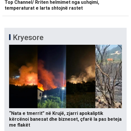
Top Channel/ Rriten helmimet nga ushqimi,
temperaturat e larta shtojnë rastet
Kryesore
“Nata e tmerrit” në Krujë, zjarri apokaliptik
kërcënoi banesat dhe bizneset, çfarë la pas beteja
me flakët