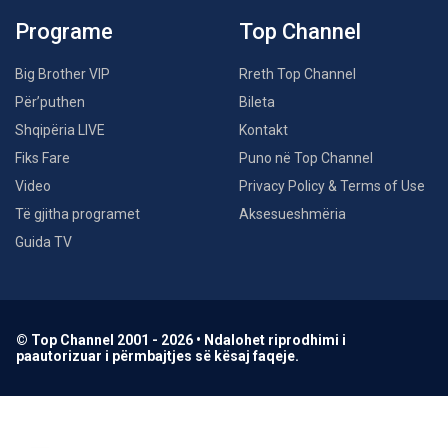
Programe
Top Channel
Big Brother VIP
Rreth Top Channel
Për’puthen
Bileta
Shqipëria LIVE
Kontakt
Fiks Fare
Puno në Top Channel
Video
Privacy Policy & Terms of Use
Të gjitha programet
Aksesueshmëria
Guida TV
© Top Channel 2001 - 2026 • Ndalohet riprodhimi i
paautorizuar i përmbajtjes së kësaj faqeje.