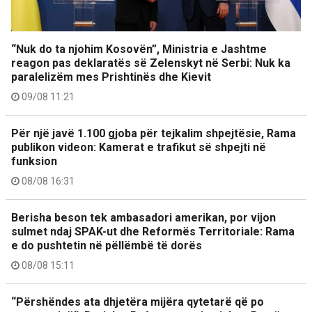
“Nuk do ta njohim Kosovën”, Ministria e Jashtme
reagon pas deklaratës së Zelenskyt në Serbi: Nuk ka
paralelizëm mes Prishtinës dhe Kievit
09/08 11:21
Për një javë 1.100 gjoba për tejkalim shpejtësie, Rama
publikon videon: Kamerat e trafikut së shpejti në
funksion
08/08 16:31
Berisha beson tek ambasadori amerikan, por vijon
sulmet ndaj SPAK-ut dhe Reformës Territoriale: Rama
e do pushtetin në pëllëmbë të dorës
08/08 15:11
“Përshëndes ata dhjetëra mijëra qytetarë që po