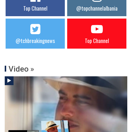
Top Channel
@topchannelalbania
@tchbreakingnews
Top Channel
Video »