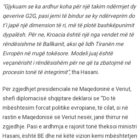
“Gjykuam se ka ardhur koha për një takim ndërmjet dy
qeverive G2G, pasi jemi të bindur se ky ndërveprim do
t’i japë një dimension të ri, më të plotë bashkëpunimit
dypalësh. Për ne, Kroacia është një nga vendet më të
rëndësishme të Ballkanit, aksi që lidh Tiranën me
Evropën në rrugë tokësore. Modeli juaj është
veçanërisht i rëndësishëm për ne që ta zbatojmë në
procesin tonë të integrimit”
, tha Hasani.
Për zgjedhjet presidenciale në Maqedoninë e Veriut,
shefi diplomacisë shqiptare deklaroi se “Do të
mbështesim forcat politike evropiane, të cilat, si në
rastin e Maqedonisë së Veriut nesër, janë thirrur në
zgjedhje. Pasi e ardhmja e rajonit tonë theksoi ministri
Hasani, është BE dhe në këtë vizion kemi mbështetjen