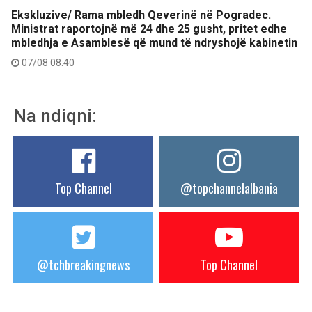
Ekskluzive/ Rama mbledh Qeverinë në Pogradec.
Ministrat raportojnë më 24 dhe 25 gusht, pritet edhe
mbledhja e Asamblesë që mund të ndryshojë kabinetin
07/08 08:40
Na ndiqni:
Top Channel
@topchannelalbania
@tchbreakingnews
Top Channel