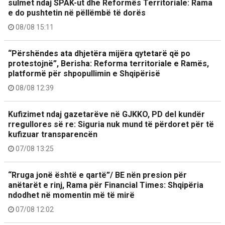
sulmet ndaj SPAK-ut dhe Reformës Territoriale: Rama
e do pushtetin në pëllëmbë të dorës
08/08 15:11
“Përshëndes ata dhjetëra mijëra qytetarë që po
protestojnë”, Berisha: Reforma territoriale e Ramës,
platformë për shpopullimin e Shqipërisë
08/08 12:39
Kufizimet ndaj gazetarëve në GJKKO, PD del kundër
rregullores së re: Siguria nuk mund të përdoret për të
kufizuar transparencën
07/08 13:25
“Rruga jonë është e qartë”/ BE nën presion për
anëtarët e rinj, Rama për Financial Times: Shqipëria
ndodhet në momentin më të mirë
07/08 12:02