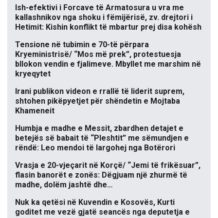
Ish-efektivi i Forcave të Armatosura u vra me
kallashnikov nga shoku i fëmijërisë, zv. drejtori i
Hetimit: Kishin konflikt të mbartur prej disa kohësh
Tensione në tubimin e 70-të përpara
Kryeministrisë/ “Mos më prek”, protestuesja
bllokon vendin e fjalimeve. Mbyllet me marshim në
kryeqytet
Irani publikon videon e rrallë të liderit suprem,
shtohen pikëpyetjet për shëndetin e Mojtaba
Khameneit
Humbja e madhe e Messit, zbardhen detajet e
betejës së babait të “Pleshtit” me sëmundjen e
rëndë: Leo mendoi të largohej nga Botërori
Vrasja e 20-vjeçarit në Korçë/ “Jemi të frikësuar”,
flasin banorët e zonës: Dëgjuam një zhurmë të
madhe, dolëm jashtë dhe…
Nuk ka qetësi në Kuvendin e Kosovës, Kurti
goditet me vezë gjatë seancës nga deputetja e