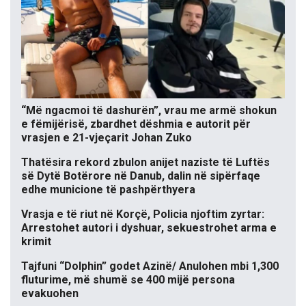
“Më ngacmoi të dashurën”, vrau me armë shokun
e fëmijërisë, zbardhet dëshmia e autorit për
vrasjen e 21-vjeçarit Johan Zuko
Thatësira rekord zbulon anijet naziste të Luftës
së Dytë Botërore në Danub, dalin në sipërfaqe
edhe municione të pashpërthyera
Vrasja e të riut në Korçë, Policia njoftim zyrtar:
Arrestohet autori i dyshuar, sekuestrohet arma e
krimit
Tajfuni “Dolphin” godet Azinë/ Anulohen mbi 1,300
fluturime, më shumë se 400 mijë persona
evakuohen