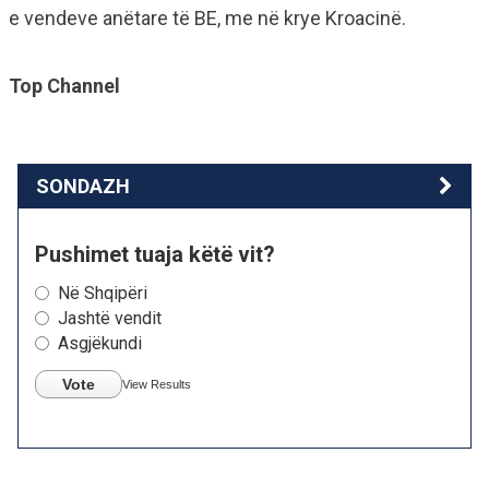
e vendeve anëtare të BE, me në krye Kroacinë.
Top Channel
SONDAZH
Pushimet tuaja këtë vit?
Në Shqipëri
Jashtë vendit
Asgjëkundi
Vote
View Results