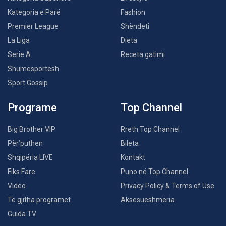
Kategoria e Parë
Fashion
Premier League
Shëndeti
La Liga
Dieta
Serie A
Receta gatimi
Shumësportësh
Sport Gossip
Programe
Top Channel
Big Brother VIP
Rreth Top Channel
Për’puthen
Bileta
Shqipëria LIVE
Kontakt
Fiks Fare
Puno në Top Channel
Video
Privacy Policy & Terms of Use
Të gjitha programet
Aksesueshmëria
Guida TV