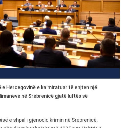
 e Hercegovinë e ka miratuar të enjten një
yslimanëve në Srebrenicë gjatë luftës së
së e shpalli gjenocid krimin në Srebrenicë,