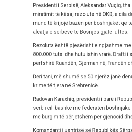
Presidenti i Serbisë, Aleksandar Vuçiq, tha 
miratimit të kësaj rezolute në OKB, e cila d
mund të krijojë bazën për boshnjakët që t
aleatja e serbëve të Bosnjës gjatë luftës.
Rezoluta është pjesërisht e ngjashme me r
800.000 tutsi dhe hutu ishin vrarë. Drafti i
përfshirë Ruandën, Gjermaninë, Francën d
Deri tani, më shumë se 50 njerëz janë dën
krime të tjera në Srebrenicë.
Radovan Karaxhiq, presidenti i parë i Repub
serb i cili bashkë me federatën boshnjake
me burgim të përjetshëm për gjenocid dhe k
Komandanti i ushtrisë së Republikës Sërpsk