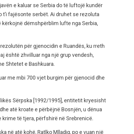
javën e kaluar se Serbia do të luftojë kundër
o t’i fajësonte serbët. Ai druhet se rezoluta
ë kërkojnë dëmshpërblim lufte nga Serbia,
ezolutën për gjenocidin e Ruandës, ku rreth
 saj është zhvilluar nga një grup vendesh,
he Shtetet e Bashkuara.
uar me mbi 700 vjet burgim për gjenocid dhe
likës Sërpska [1992/1995], entitetit kryesisht
 dhe atë kroate e përbëjnë Bosnjën, u dënua
rime të tjera, përfshirë në Srebrenicë.
a në atë kohë, Ratlko Mlladiq, po e vuan një