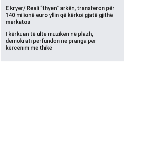
E kryer/ Reali “thyen” arkën, transferon për
140 milionë euro yllin që kërkoi gjatë gjithë
merkatos
I kërkuan të ulte muzikën në plazh,
demokrati përfundon në pranga për
kërcënim me thikë