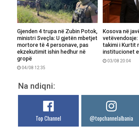
Gjenden 4 trupa në Zubin Potok,
Kosova në jav
ministri Sveçla: U gjetën mbetjet
vetëvendosje:
mortore të 4 personave, pas
takimi i Kurti
ekzekutimit ishin hedhur në
institucionet e
gropë
03/08 20:04
04/08 12:35
Na ndiqni:
Top Channel
@topchannelalbania