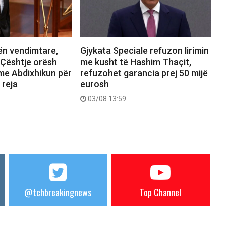
ën vendimtare,
Gjykata Speciale refuzon lirimin
 Çështje orësh
me kusht të Hashim Thaçit,
t me Abdixhikun për
refuzohet garancia prej 50 mijë
 reja
eurosh
03/08 13:59
@tchbreakingnews
Top Channel