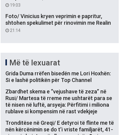
19:03
Foto/ Vinicius kryen veprimin e papritur,
shtohen spekulimet për rinovimin me Realin
21:14
Më të lexuarat
Grida Duma rrëfen bisedën me Lori Hoxhën:
Si e lashë politikën për Top Channel
Zbardhet skema e “vejushave të zeza” në
Rusi/ Martesa të rreme me ushtarët para se
të nisen në luftë, arsyeja: Përfitimi i miliona
rublave si kompensim në rast vdekjeje
Tronditëse në Greqi/ E detyroi të flinte me të
nën kërcënimin se do t’i vriste familjarët, 41-