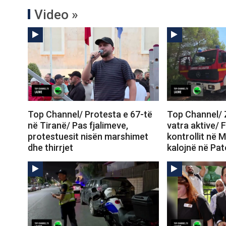
Video »
Top Channel/ Protesta e 67-të
Top Channel/ Z
në Tiranë/ Pas fjalimeve,
vatra aktive/ 
protestuesit nisën marshimet
kontrollit në M
dhe thirrjet
kalojnë në Pa