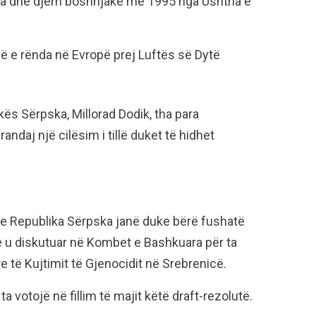
rra dhe djem boshnjakë më 1995 nga Ushtria e
ë e rënda në Evropë prej Luftës së Dytë
kës Sërpska, Millorad Dodik, tha para
ndaj një cilësim i tillë duket të hidhet
he Republika Sërpska janë duke bërë fushatë
ke u diskutuar në Kombet e Bashkuara për ta
e të Kujtimit të Gjenocidit në Srebrenicë.
 votojë në fillim të majit këtë draft-rezolutë.