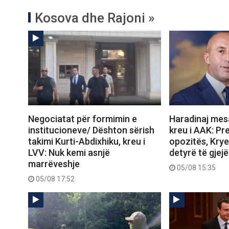
Kosova dhe Rajoni »
Negociatat për formimin e
Haradinaj mesa
institucioneve/ Dështon sërish
kreu i AAK: Pre
takimi Kurti-Abdixhiku, kreu i
opozitës, Krye
LVV: Nuk kemi asnjë
detyrë të gjejë
marrëveshje
05/08 15:35
05/08 17:52