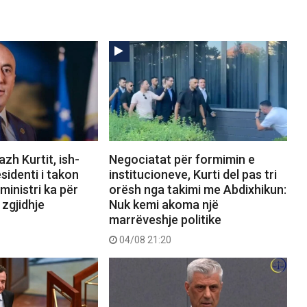
zh Kurtit, ish-
Negociatat për formimin e
sidenti i takon
institucioneve, Kurti del pas tri
ministri ka për
orësh nga takimi me Abdixhikun:
 zgjidhje
Nuk kemi akoma një
marrëveshje politike
04/08 21:20