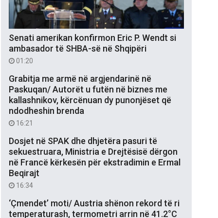
Senati amerikan konfirmon Eric P. Wendt si
ambasador të SHBA-së në Shqipëri
01:20
Grabitja me armë në argjendarinë në
Paskuqan/ Autorët u futën në biznes me
kallashnikov, kërcënuan dy punonjëset që
ndodheshin brenda
16:21
Dosjet në SPAK dhe dhjetëra pasuri të
sekuestruara, Ministria e Drejtësisë dërgon
në Francë kërkesën për ekstradimin e Ermal
Beqirajt
16:34
‘Çmendet’ moti/ Austria shënon rekord të ri
temperaturash, termometri arrin në 41.2°C