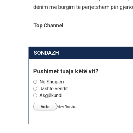
dënim me burgim të përjetshëm për gjeno
Top Channel
SONDAZH
Pushimet tuaja këtë vit?
Në Shqipëri
Jashtë vendit
Asgjëkundi
Vote
View Results