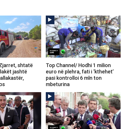
jarret, shtatë
Top Channel/ Hodhi 1 milion
Flakët jashtë
euro në plehra, fati i ‘kthehet’
allakastër,
pasi kontrolloi 6 mln ton
tos
mbeturina