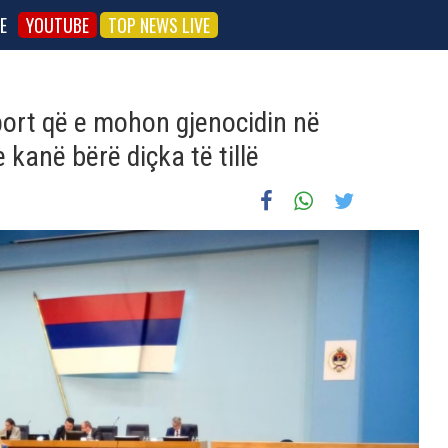
E
YOUTUBE
TOP NEWS LIVE
ort që e mohon gjenocidin në
 kanë bërë diçka të tillë