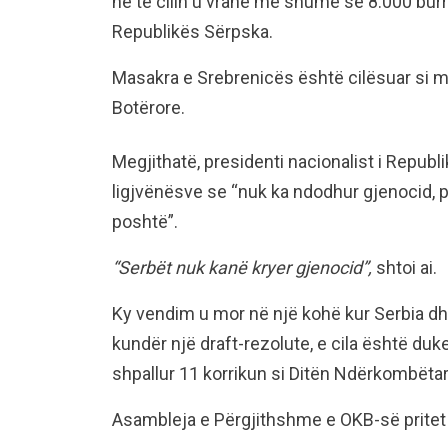
në të cilin u vranë më shumë se 8.000 bu
Republikës Sërpska.
Masakra e Srebrenicës është cilësuar si m
Botërore.
Megjithatë, presidenti nacionalist i Republi
ligjvënësve se “nuk ka ndodhur gjenocid, pra
poshtë”.
“Serbët nuk kanë kryer gjenocid”,
shtoi ai.
Ky vendim u mor në një kohë kur Serbia d
kundër një draft-rezolute, e cila është du
shpallur 11 korrikun si Ditën Ndërkombëtar
Asambleja e Përgjithshme e OKB-së pritet ta