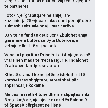
vjeçari shqiptar përdhunon vajzën 9-vjeçare
të partneres
Foto/ Një “grabitqare në anije, ish-
kuzhinierja 25-vjeçare akuzohet për një sërë
sulmesh seksuale ndaj… marinarëve
83 vite në fund të detit Jon/ Zbulohet anija
gjermane e Luftës së Dytë Botërore, e
vetmja e llojit të saj në botë
Vendim i papritur/ Prindërit e 14-vjeçares së
vrarë nën masa të rrepta sigurie, i ndalohet
t’i afrohen familjes së autorit
Kthesë dramatike në jetën e ish-lojtarit të
kombëtares shqiptare, arrestohet për
shpërndarje kokaine
Me peshë rreth 4 tonë dhe me shpejtësi mbi
8 mijë km/orë, një pjesë e raketës Falcon 9
të SpaceX përplaset në Hënë