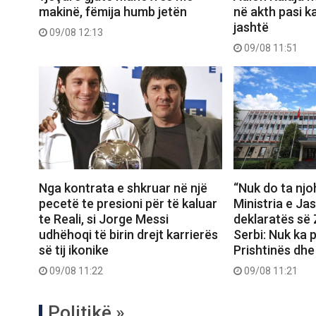
makinë, fëmija humb jetën
në akth pasi k
jashtë
09/08 12:13
09/08 11:51
Nga kontrata e shkruar në një
“Nuk do ta nj
pecetë te presioni për të kaluar
Ministria e J
te Reali, si Jorge Messi
deklaratës së 
udhëhoqi të birin drejt karrierës
Serbi: Nuk ka 
së tij ikonike
Prishtinës dhe
09/08 11:22
09/08 11:21
Politikë »