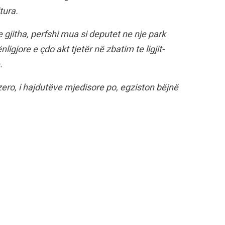
tura.
 gjitha, perfshi mua si deputet ne nje park
gjore e çdo akt tjetër në zbatim te ligjit-
.
zero, i hajdutëve mjedisore po, egziston bëjnë