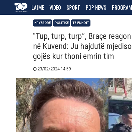
LAJME
VIDEO
SPORT
POP NEWS
PROGRAM
KRYESORE
POLITIKË
TË FUNDIT
“Tup, turp, turp”, Braçe reago
në Kuvend: Ju hajdutë mjedisor
gojës kur thoni emrin tim
23/02/2024 14:59