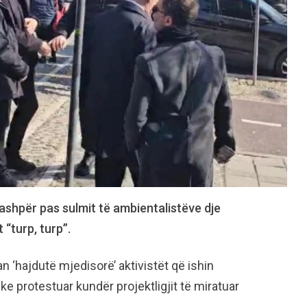
 ashpër pas sulmit të ambientalistëve dje
 “turp, turp”.
n ‘hajdutë mjedisorë’ aktivistët që ishin
e protestuar kundër projektligjit të miratuar