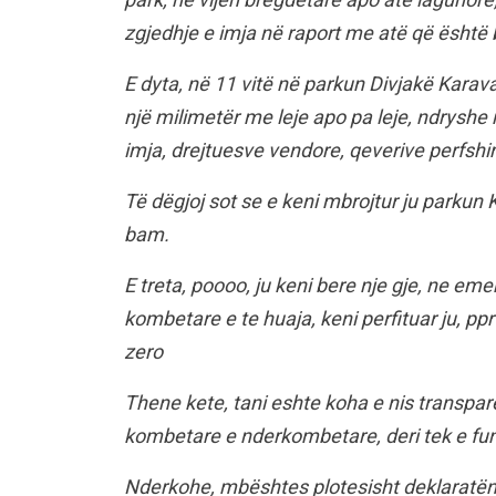
zgjedhje e imja në raport me atë që është b
E dyta, në 11 vitë në parkun Divjakë Karav
një milimetër me leje apo pa leje, ndryshe ng
imja, drejtuesve vendore, qeverive perfshi
Të dëgjoj sot se e keni mbrojtur ju parkun
bam.
E treta, poooo, ju keni bere nje gje, ne em
kombetare e te huaja, keni perfituar ju, pp
zero
Thene kete, tani eshte koha e nis transpar
kombetare e nderkombetare, deri tek e fun
Nderkohe, mbështes plotesisht deklaratën 