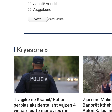
Jashtë vendit
Asgjëkundi
Vote
View Results
Kryesore »
Tragjike në Ksamil/ Babai
Zjarri në Malin
përplas aksidentalisht vajzën 4-
Banorët ktheh
vjeçare gjatë manovrës me
Aulon Kalaja n