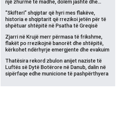
një zhurmë të madhe, dolëm jashtë dhe…
“Skifteri” shqiptar që hyri mes flakëve,
historia e shqiptarit që rrezikoi jetën për të
shpëtuar shtëpitë në Psatha të Greqisë
Zjarri në Krujë merr përmasa të frikshme,
flakët po rrezikojnë banorët dhe shtëpitë,
kërkohet ndërhyrje emergjente dhe evakuim
Thatësira rekord zbulon anijet naziste të
Luftës së Dytë Botërore në Danub, dalin në
sipërfaqe edhe municione të pashpërthyera