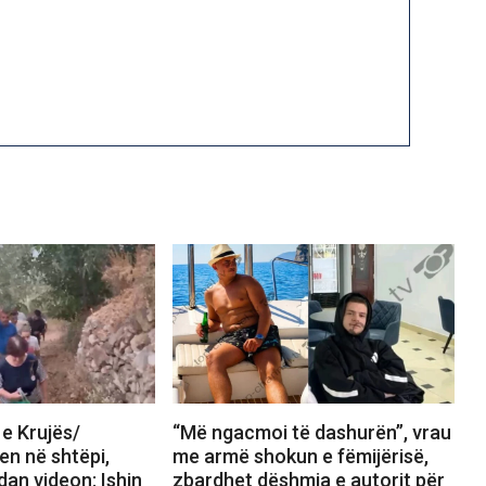
 e Krujës/
“Më ngacmoi të dashurën”, vrau
en në shtëpi,
me armë shokun e fëmijërisë,
dan videon: Ishin
zbardhet dëshmia e autorit për