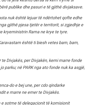
ërë publike dhe pasuri e të gjithë divjaksave.
asta nuk është lejuar të ndërtohet qofte edhe
a gjithë pjesa tjetër e territorit, si zgjedhje e
re kryeministrin Rama ne krye te tyre.
 Karavastam është ti biesh vetes bam, bam,
er te Divjakës, per Divjakën, kemi marre fonde
r jo parku; në PARK nga ato fonde nuk ka asgjë,
enca-do e bej une, per cdo qindarke
dit e marre ne emer te Divjakës.
e sotme të delegacionit të komisionit