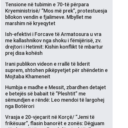
Tensione në tubimin e 70-të përpara
Kryeministrisë/ “Mos më prek”, protestuesja
bllokon vendin e fjalimeve. Mbyllet me
marshim në kryeqytet
Ish-efektivi i Forcave të Armatosura u vra
me kallashnikov nga shoku i fëmijërisë, zv.
drejtori i Hetimit: Kishin konflikt të mbartur
prej disa kohësh
Irani publikon videon e rrallë të liderit
suprem, shtohen pikëpyetjet për shëndetin e
Mojtaba Khameneit
Humbja e madhe e Messit, zbardhen detajet
e betejës së babait të “Pleshtit” me
sëmundjen e rëndë: Leo mendoi të largohej
nga Botërori
Vrasja e 20-vjeçarit në Korçë/ “Jemi të
frikësuar”, flasin banorët e zonës: Dëgjuam