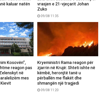
anë kaluar natën
vrasjen e 21-vjeçarit Johan
Zuko
09/08 11:35
ohim Kosovën”,
Kryeministri Rama reagon për
ashtme reagon pas
zjarrin në Krujë: Shteti ishte në
Zelenskyt në
këmbë, heronjtë tanë u
paralelizëm mes
përballën me flakët dhe
 Kievit
shmangën një tragjedi
09/08 11:20