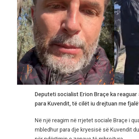
Deputeti socialist Erion Braçe ka reaguar
para Kuvendit, të cilët iu drejtuan me fjalët
Në një reagim në rrjetet sociale Braçe i qua
mbledhur para dje kryesisë së Kuvendit duk
për ndërtimin e zonave të mbrojtura.