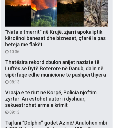
“Nata e tmerrit” në Krujë, zjarri apokaliptik
kërcënoi banesat dhe bizneset, çfarë la pas
beteja me flakët
10:36
Thatësira rekord zbulon anijet naziste të
Luftës së Dytë Botërore në Danub, dalin në
sipërfaqe edhe municione të pashpërthyera
08:13
Vrasja e të riut në Korçë, Policia njoftim
zyrtar: Arrestohet autori i dyshuar,
sekuestrohet arma e krimit
09:13
Tajfuni “Dolphin” godet Azinë/ Anulohen mbi