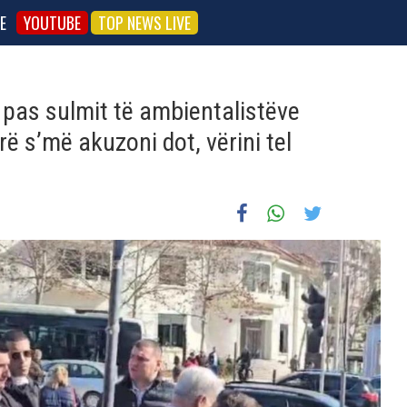
E
YOUTUBE
TOP NEWS LIVE
n pas sulmit të ambientalistëve
ë s’më akuzoni dot, vërini tel