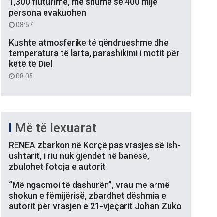
1,300 fluturime, më shumë se 400 mijë
persona evakuohen
08:57
Kushte atmosferike të qëndrueshme dhe
temperatura të larta, parashikimi i motit për
këtë të Diel
08:05
Më të lexuarat
RENEA zbarkon në Korçë pas vrasjes së ish-
ushtarit, i riu nuk gjendet në banesë,
zbulohet fotoja e autorit
“Më ngacmoi të dashurën”, vrau me armë
shokun e fëmijërisë, zbardhet dëshmia e
autorit për vrasjen e 21-vjeçarit Johan Zuko