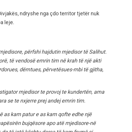
ivjakës, ndryshe nga çdo territor tjetër nuk
a leje.
mjedisore, përfshi hajdutin mjedisor të Salihut.
rë, të vendosë emrin tim në krah të një akti
përdorues, dëmtues, përvetësues-mbi të gjitha,
stigator mjedisor te provoj te kundertën, ama
ra se te nxjerre prej andej emrin tim.
në as kam patur e as kam qofte edhe një
hapësirën bujqësore apo atë mjedisore-në
; do të jetë kështu dersa të kem frymë si