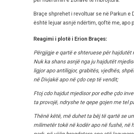
Braçe shprehet i revoltuar se në Parkun e D
është lejuar asnjë ndërtim, qoftë me, apo p
Reagimi i plotë i Erion Braçes:
Përgjigje e qartë e shteruese për hajdutët 
Nuk ka shans asnjë nga ju hajdutët mjediso
ligjor apo antiligjor, grabitës, vjedhës, sh
në Divjakë apo në çdo cep të vendit;
Ftoj cdo hajdut mjedisor por edhe çdo inve
ta provojë, ndryshe te qepe gojen me tel pa
Thënë këtë, më duhet ta bëj të qartë se u
milimetër tokë në kodër apo në fushë, në 
park, në vijën bregdetare apo atë lagunore