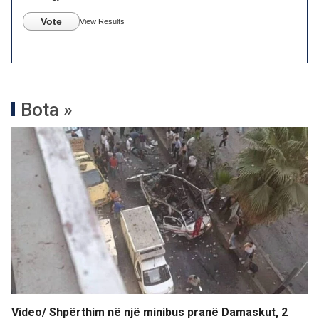
Vote
View Results
Bota »
Video/ Shpërthim në një minibus pranë Damaskut, 2