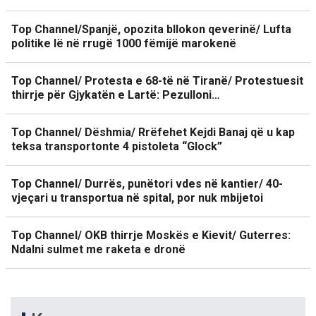
Top Channel/Spanjë, opozita bllokon qeverinë/ Lufta
politike lë në rrugë 1000 fëmijë marokenë
Top Channel/ Protesta e 68-të në Tiranë/ Protestuesit
thirrje për Gjykatën e Lartë: Pezulloni…
Top Channel/ Dëshmia/ Rrëfehet Kejdi Banaj që u kap
teksa transportonte 4 pistoleta “Glock”
Top Channel/ Durrës, punëtori vdes në kantier/ 40-
vjeçari u transportua në spital, por nuk mbijetoi
Top Channel/ OKB thirrje Moskës e Kievit/ Guterres:
Ndalni sulmet me raketa e dronë