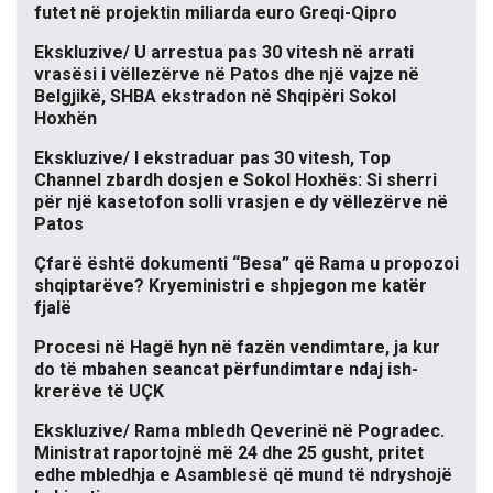
futet në projektin miliarda euro Greqi-Qipro
Ekskluzive/ U arrestua pas 30 vitesh në arrati
vrasësi i vëllezërve në Patos dhe një vajze në
Belgjikë, SHBA ekstradon në Shqipëri Sokol
Hoxhën
Ekskluzive/ I ekstraduar pas 30 vitesh, Top
Channel zbardh dosjen e Sokol Hoxhës: Si sherri
për një kasetofon solli vrasjen e dy vëllezërve në
Patos
Çfarë është dokumenti “Besa” që Rama u propozoi
shqiptarëve? Kryeministri e shpjegon me katër
fjalë
Procesi në Hagë hyn në fazën vendimtare, ja kur
do të mbahen seancat përfundimtare ndaj ish-
krerëve të UÇK
Ekskluzive/ Rama mbledh Qeverinë në Pogradec.
Ministrat raportojnë më 24 dhe 25 gusht, pritet
edhe mbledhja e Asamblesë që mund të ndryshojë