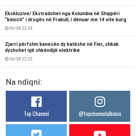
Ekskluzive/ Ekstradohet nga Kolumbia në Shqipëri
“kimisti” i drogës në Frakull, i dënuar me 14 vite burg
06/08 22:24
Zjarri përfshin banesën dy katëshe në Fier, shkak
dyshohet një shkëndijë elektrike
06/08 22:23
Na ndiqni:
Top Channel
@topchannelalbania