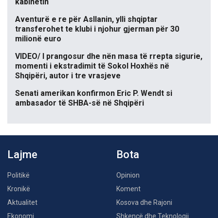
kabinetin
Aventurë e re për Asllanin, ylli shqiptar
transferohet te klubi i njohur gjerman për 30
milionë euro
VIDEO/ I prangosur dhe nën masa të rrepta sigurie,
momenti i ekstradimit të Sokol Hoxhës në
Shqipëri, autor i tre vrasjeve
Senati amerikan konfirmon Eric P. Wendt si
ambasador të SHBA-së në Shqipëri
Lajme
Bota
Politikë
Opinion
Kronikë
Koment
Aktualitet
Kosova dhe Rajoni
Ekonomi
Shkencë dhe Teknologji