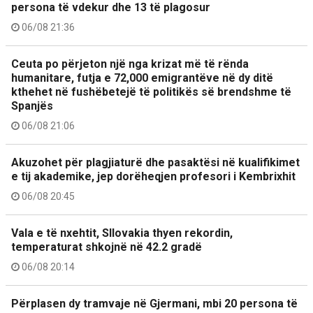
persona të vdekur dhe 13 të plagosur
06/08 21:36
Ceuta po përjeton një nga krizat më të rënda
humanitare, futja e 72,000 emigrantëve në dy ditë
kthehet në fushëbetejë të politikës së brendshme të
Spanjës
06/08 21:06
Akuzohet për plagjiaturë dhe pasaktësi në kualifikimet
e tij akademike, jep dorëheqjen profesori i Kembrixhit
06/08 20:45
Vala e të nxehtit, Sllovakia thyen rekordin,
temperaturat shkojnë në 42.2 gradë
06/08 20:14
Përplasen dy tramvaje në Gjermani, mbi 20 persona të