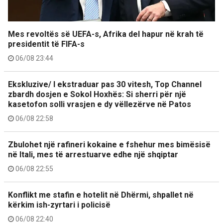
Mes revoltës së UEFA-s, Afrika del hapur në krah të
presidentit të FIFA-s
06/08 23:44
Ekskluzive/ I ekstraduar pas 30 vitesh, Top Channel
zbardh dosjen e Sokol Hoxhës: Si sherri për një
kasetofon solli vrasjen e dy vëllezërve në Patos
06/08 22:58
Zbulohet një rafineri kokaine e fshehur mes bimësisë
në Itali, mes të arrestuarve edhe një shqiptar
06/08 22:55
Konflikt me stafin e hotelit në Dhërmi, shpallet në
kërkim ish-zyrtari i policisë
06/08 22:40