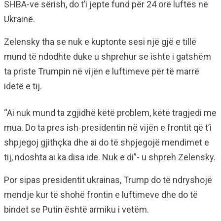
SHBA-ve sërish, do t’i jepte fund për 24 orë luftës në
Ukrainë.
Zelensky tha se nuk e kuptonte sesi një gjë e tillë
mund të ndodhte duke u shprehur se ishte i gatshëm
ta priste Trumpin në vijën e luftimeve për të marrë
idetë e tij.
“Ai nuk mund ta zgjidhë këtë problem, këtë tragjedi me
mua. Do ta pres ish-presidentin në vijën e frontit që t’i
shpjegoj gjithçka dhe ai do të shpjegojë mendimet e
tij, ndoshta ai ka disa ide. Nuk e di”- u shpreh Zelensky.
Por sipas presidentit ukrainas, Trump do të ndryshojë
mendje kur të shohë frontin e luftimeve dhe do të
bindet se Putin është armiku i vetëm.