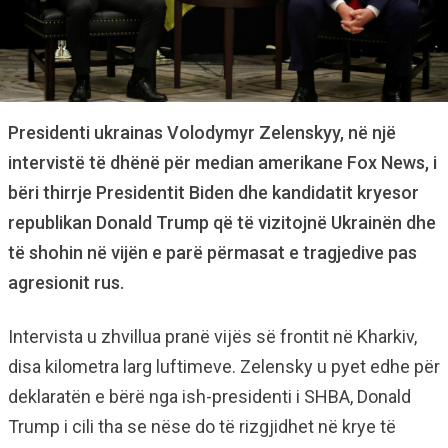
Presidenti ukrainas Volodymyr Zelenskyy, në një
intervistë të dhënë për median amerikane Fox News, i
bëri thirrje Presidentit Biden dhe kandidatit kryesor
republikan Donald Trump që të vizitojnë Ukrainën dhe
të shohin në vijën e parë përmasat e tragjedive pas
agresionit rus.
Intervista u zhvillua pranë vijës së frontit në Kharkiv,
disa kilometra larg luftimeve. Zelensky u pyet edhe për
deklaratën e bërë nga ish-presidenti i SHBA, Donald
Trump i cili tha se nëse do të rizgjidhet në krye të