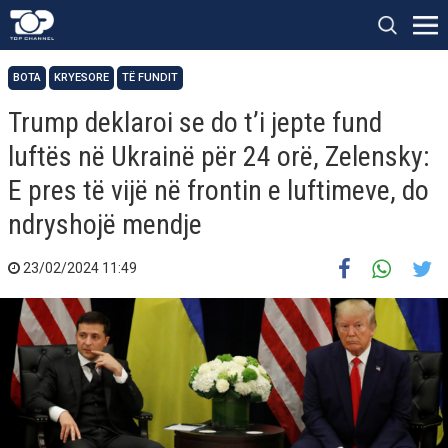
BOTA
KRYESORE
TË FUNDIT
Trump deklaroi se do t’i jepte fund
luftës në Ukrainë për 24 orë, Zelensky:
E pres të vijë në frontin e luftimeve, do
ndryshojë mendje
23/02/2024 11:49