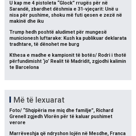
U kap me 4 pistoleta “Glock” rrugës për në
Sarandë, zbardhet dëshmia e 31-vjeçarit: Unë u
nisa për pushime, shoku më futi qesen e zezë në
makinë dhe iku
Trump hedh poshtë aludimet për mungesë
municionesh luftarake: Kush ka publikuar deklarata
tradhtare, të dënohet me burg
Kthesa e madhe e kampionit të botës/ Rodri i thotë
përfundimisht ‘jo’ Realit të Madridit, zgjodhi kalimin
te Barcelona
Më të lexuarat
Foto/ “Shqipëria me miq dhe familje”, Richard
Grenell zgjedh Vlorën për të kaluar pushimet
verore
Marrëveshja që ndryshon lojën në Mesdhe, Franca