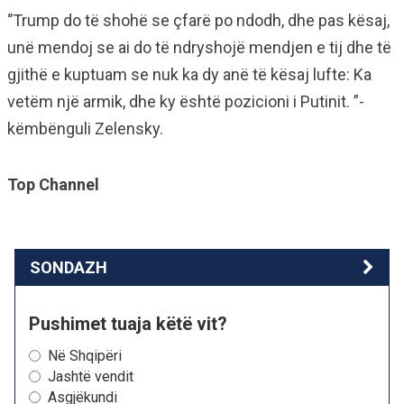
‘’Trump do të shohë se çfarë po ndodh, dhe pas kësaj,
unë mendoj se ai do të ndryshojë mendjen e tij dhe të
gjithë e kuptuam se nuk ka dy anë të kësaj lufte: Ka
vetëm një armik, dhe ky është pozicioni i Putinit. ”-
këmbënguli Zelensky.
Top Channel
SONDAZH
Pushimet tuaja këtë vit?
Në Shqipëri
Jashtë vendit
Asgjëkundi