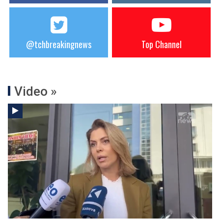
@tchbreakingnews
Top Channel
Video »