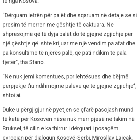
të nga Kosova.
“Dërguam letrën për palët dhe sqaruam në detaje se si
presim të merren me çështje të caktuara. Ne
shpresojmë që të dyja palët do të gjejnë zgjidhje për
një çështje që ishte krijuar me një vendim pa afat dhe
pa konsultime të njërës palë, që pati ndikim te pala
tjetër”, tha Stano.
“Ne nuk jemi komentues, por lehtësues dhe bëjmë
përpjekje t’iu ndihmojmë palëve që të gjejnë zgjidhje”,
shtoi ai.
Duke u përgjigjur në pyetjen se çfarë pasojash mund
të ketë për Kosovën nëse nuk merr pjesë në takim në
Bruksel, të cilin e ka thirrur i dërguari i posaçëm
evropian për dialogun Kosovë-Serbi, Mirosllav Lajçak,