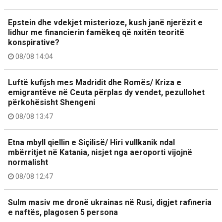
Epstein dhe vdekjet misterioze, kush janë njerëzit e
lidhur me financierin famëkeq që nxitën teoritë
konspirative?
08/08 14:04
Luftë kufijsh mes Madridit dhe Romës/ Kriza e
emigrantëve në Ceuta përplas dy vendet, pezullohet
përkohësisht Shengeni
08/08 13:47
Etna mbyll qiellin e Siçilisë/ Hiri vullkanik ndal
mbërritjet në Katania, nisjet nga aeroporti vijojnë
normalisht
08/08 12:47
Sulm masiv me dronë ukrainas në Rusi, digjet rafineria
e naftës, plagosen 5 persona