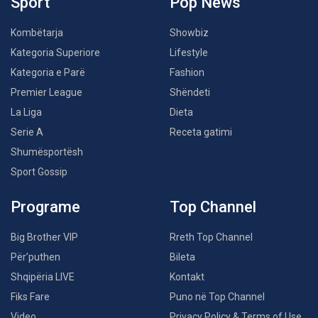
Sport
Pop News
Kombëtarja
Showbiz
Kategoria Superiore
Lifestyle
Kategoria e Parë
Fashion
Premier League
Shëndeti
La Liga
Dieta
Serie A
Receta gatimi
Shumësportësh
Sport Gossip
Programe
Top Channel
Big Brother VIP
Rreth Top Channel
Për’puthen
Bileta
Shqipëria LIVE
Kontakt
Fiks Fare
Puno në Top Channel
Video
Privacy Policy & Terms of Use