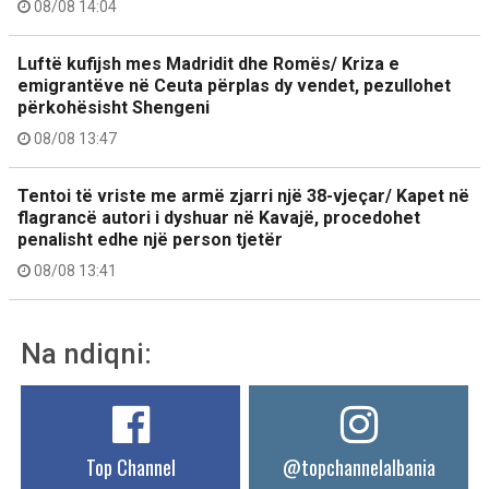
08/08 14:04
Luftë kufijsh mes Madridit dhe Romës/ Kriza e
emigrantëve në Ceuta përplas dy vendet, pezullohet
përkohësisht Shengeni
08/08 13:47
Tentoi të vriste me armë zjarri një 38-vjeçar/ Kapet në
flagrancë autori i dyshuar në Kavajë, procedohet
penalisht edhe një person tjetër
08/08 13:41
Na ndiqni:
Top Channel
@topchannelalbania