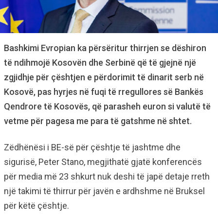
Bashkimi Evropian ka përsëritur thirrjen se dëshiron
të ndihmojë Kosovën dhe Serbinë që të gjejnë një
zgjidhje për çështjen e përdorimit të dinarit serb në
Kosovë, pas hyrjes në fuqi të rregullores së Bankës
Qendrore të Kosovës, që parasheh euron si valutë të
vetme për pagesa me para të gatshme në shtet.
Zëdhënësi i BE-së për çështje të jashtme dhe
sigurisë, Peter Stano, megjithatë gjatë konferencës
për media më 23 shkurt nuk deshi të japë detaje rreth
një takimi të thirrur për javën e ardhshme në Bruksel
për këtë çështje.