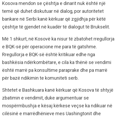
Kosova mendon se çështja e dinarit nuk është një
temë që duhet diskutuar në dialog, por autoritetet
bankare në Serbi kanë kërkuar që zgjidhja për këtë
çështje të gjendet në kuadër të dialogut të Brukselit.
Më 1 shkurt, në Kosovë ka nisur të zbatohet rregullorja
e BQK-së për operacione me para të gatshme.
Rregullorja e BQK-së është kritikuar edhe nga
bashkësia ndërkombëtare, e cila ka thënë se vendimi
është marrë pa konsultime paraprake dhe pa marrë
për bazë ndikimin te komuniteti serb.
Shtetet e Bashkuara kanë kërkuar që Kosova të shtyjë
zbatimin e vendimit, duke argumentuar se
mospërmbushja e kësaj kërkese veçse ka ndikuar në
cilësinë e marrëdhënieve mes Uashingtonit dhe