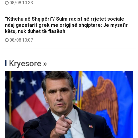
08/08 10:33
“Kthehu në Shqipëri”/ Sulm racist në rrjetet sociale
ndaj gazetarit grek me origjinë shqiptare: Je mysafir
këtu, nuk duhet të flasësh
08/08 10:07
Kryesore »