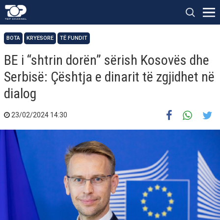
BOTA
KRYESORE
TË FUNDIT
BE i “shtrin dorën” sërish Kosovës dhe
Serbisë: Çështja e dinarit të zgjidhet në
dialog
23/02/2024 14:30