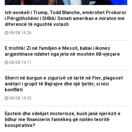
Ish-avokati i Trump, Todd Blanche, emërohet Prokuror
i Përgjithshëmi i SHBA/ Senati amerikan e miraton me
diferencë të ngushtë votash
08/08 14:26
E trishtë/ Zi në familjen e Messit, babai i ikones
argjentinase ndahet nga jeta në moshën 68-vjeçare
08/08 14:11
Sherri në burgun e sigurisë së lartë në Fier, plagoset
anëtari i grupit të Bajrajve dhe një tjetër, si nisi
konflikti
08/08 14:05
Epstein dhe vdekjet misterioze, kush janë njerëzit e
lidhur me financierin famëkeq që nxitën teoritë
konspirative?