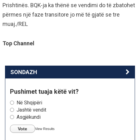
Prishtinës. BQK-ja ka thënë se vendimi do të zbatohet
përmes një faze transitore jo më të gjatë se tre
muaj./REL
Top Channel
SONDAZH
Pushimet tuaja këtë vit?
Në Shqipëri
Jashtë vendit
Asgjëkundi
Vote
View Results