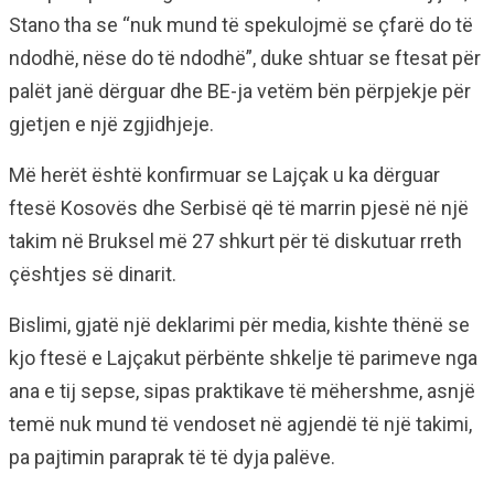
Stano tha se “nuk mund të spekulojmë se çfarë do të
ndodhë, nëse do të ndodhë”, duke shtuar se ftesat për
palët janë dërguar dhe BE-ja vetëm bën përpjekje për
gjetjen e një zgjidhjeje.
Më herët është konfirmuar se Lajçak u ka dërguar
ftesë Kosovës dhe Serbisë që të marrin pjesë në një
takim në Bruksel më 27 shkurt për të diskutuar rreth
çështjes së dinarit.
Bislimi, gjatë një deklarimi për media, kishte thënë se
kjo ftesë e Lajçakut përbënte shkelje të parimeve nga
ana e tij sepse, sipas praktikave të mëhershme, asnjë
temë nuk mund të vendoset në agjendë të një takimi,
pa pajtimin paraprak të të dyja palëve.