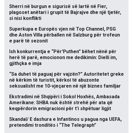
Sherri në burgun e sigurisë së lartë në Fier,
plagoset anëtari i grupit të Bajrajve dhe një tjetër,
si nisi konflikti
Superkupa e Europës vjen në Top Channel, PSG
dhe Aston Villa përballen në Salzburg për trofeun
e parë të sezonit
Ish konkurrentja e “Për’Puthen” bëhet nënë për
herë të parë, emocionon me dedikimin: Dielli im,
gjithçka e imja
“Sa duhet të paguaj për vajzën?” Autoritetet greke
në kërkim të turistit, kërkoi të abuzonte
seksualisht me 10-vjeçaren në një biznes familjar
Ekstradimi në Shqipëri i Sokol Hoxhës, Ambasada
Amerikane: SHBA nuk është strehë për ata që
keqpërdorin emigracioni për t’i shpëtuar ligjit
Skandal/ E dashura e Infantinos u pagua nga UEFA,
pretendimi tronditës i “The Telegraph”