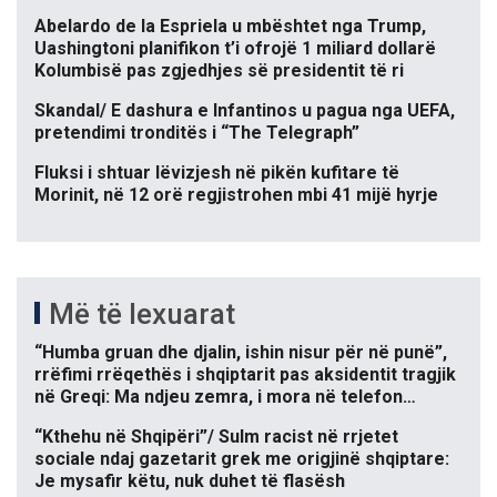
Abelardo de la Espriela u mbështet nga Trump,
Uashingtoni planifikon t’i ofrojë 1 miliard dollarë
Kolumbisë pas zgjedhjes së presidentit të ri
Skandal/ E dashura e Infantinos u pagua nga UEFA,
pretendimi tronditës i “The Telegraph”
Fluksi i shtuar lëvizjesh në pikën kufitare të
Morinit, në 12 orë regjistrohen mbi 41 mijë hyrje
Më të lexuarat
“Humba gruan dhe djalin, ishin nisur për në punë”,
rrëfimi rrëqethës i shqiptarit pas aksidentit tragjik
në Greqi: Ma ndjeu zemra, i mora në telefon…
“Kthehu në Shqipëri”/ Sulm racist në rrjetet
sociale ndaj gazetarit grek me origjinë shqiptare:
Je mysafir këtu, nuk duhet të flasësh