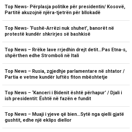
Top News- Përplasja politike për presidentin/ Kosovë,
Partitë akuzojnë njëra-tjetrën për bllokadë
Top News- ‘Fushë-Arrëzi nuk shuhet’, banorët në
protestë kundër shkrirjes së bashkisë
Top News – Rrëke lave rrjedhin drejt detit…Pas Etna-s,
shpërthen edhe Stromboli në Itali
Top News – Rusia, zgjedhje parlamentare në shtator /
Partia e vetme kundër luftës fiton mbështetje
Top News – ‘Kanceri i Bidenit është përhapur’ / Djali i
ish presidentit: Është në fazën e fundit
Top News – Muaji i yjeve që bien…Sytë nga qielli gjatë
gushtit, edhe një eklips diellor