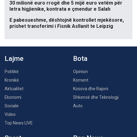
30 milionë euro rrogë dhe 5 mijë euro vetëm për
letra higjienike, kontrata e çmendur e Salah
E pabesueshme, dështojnë kontrollet mjekësore,
prishet transferimi i Fisnik Asllanit te Leipzig
Lajme
Bota
Politikë
Opinion
Kronikë
Koment
Aktualitet
Kosova dhe Rajoni
Ekonomi
Shkencë dhe Teknologji
Sociale
Auto
Video
Top News LIVE