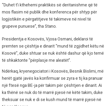
“Duhet t’i kthehemi praktikës së deritanishme që të
mos flasim në publik dhe konferenca për shtyp për
logjistikën e përgatitjeve të takimeve në nivel të
grupeve punuese”, tha Stano.
Presidentja e Kosovës, Vjosa Osmani, deklaroi të
premten se çështja e dinarit “mund të zgjidhet këtu në
Kosovë”, duke shtuar se nuk është dashur që kjo temë
të shkaktonte “përplasje me aleatët”.
Ndërkaq, kryenegociatori i Kosovës, Besnik Bislimi, më
herët gjatë javës ka konfirmuar se zyra e tij ka pranuar
një ftesë nga BE-ja për takim për çështjen e dinarit. Ai
ka thënë se nuk do të marrë pjesë në këtë takim, duke
theksuar se nuk e di se kush mund të marrë pjesë në