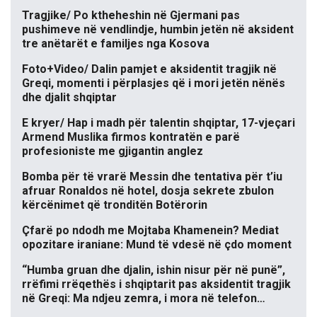
Tragjike/ Po ktheheshin në Gjermani pas
pushimeve në vendlindje, humbin jetën në aksident
tre anëtarët e familjes nga Kosova
Foto+Video/ Dalin pamjet e aksidentit tragjik në
Greqi, momenti i përplasjes që i mori jetën nënës
dhe djalit shqiptar
E kryer/ Hap i madh për talentin shqiptar, 17-vjeçari
Armend Muslika firmos kontratën e parë
profesioniste me gjigantin anglez
Bomba për të vrarë Messin dhe tentativa për t’iu
afruar Ronaldos në hotel, dosja sekrete zbulon
kërcënimet që tronditën Botërorin
Çfarë po ndodh me Mojtaba Khamenein? Mediat
opozitare iraniane: Mund të vdesë në çdo moment
“Humba gruan dhe djalin, ishin nisur për në punë”,
rrëfimi rrëqethës i shqiptarit pas aksidentit tragjik
në Greqi: Ma ndjeu zemra, i mora në telefon…