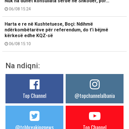
Nuk na duhet konsullata serbe në Shkodër, por…
06/08 15:24
Harta e re në Kushtetuese, Boçi: Ndihmë
ndërkombëtarëve për referendum, do t’i bëjmë
kërkesë edhe KQZ-së
06/08 15:10
Na ndiqni:
Top Channel
@topchannelalbania
@tchbreakingnews
Top Channel