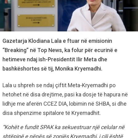
Gazetarja Klodiana Lala e ftuar në emisionin
“Breaking” në Top News, ka folur për ecurinë e
hetimeve ndaj ish-Presidentit Ilir Meta dhe
bashkëshortes së tij, Monika Kryemadhi.
Lala u shpreh se ndaj çiftit Meta-Kryemadhi po
hetohet në disa drejtime, pasi ka dosje të hapura në
lidhje me aferën CCEZ DIA, lobimin në SHBA, si dhe
disa shpenzime spitalore të Kryemadhit.
“Kohët e fundit SPAK ka sekuestruar një celular në
shtëpinë e nënës së zonjës Kryemadhi, i cili është