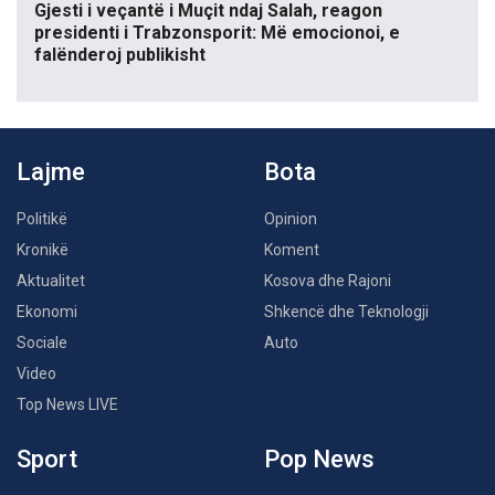
Gjesti i veçantë i Muçit ndaj Salah, reagon
presidenti i Trabzonsporit: Më emocionoi, e
falënderoj publikisht
Lajme
Bota
Politikë
Opinion
Kronikë
Koment
Aktualitet
Kosova dhe Rajoni
Ekonomi
Shkencë dhe Teknologji
Sociale
Auto
Video
Top News LIVE
Sport
Pop News