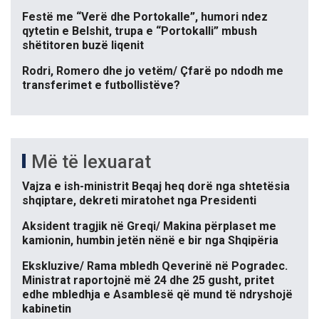
Festë me “Verë dhe Portokalle”, humori ndez
qytetin e Belshit, trupa e “Portokalli” mbush
shëtitoren buzë liqenit
Rodri, Romero dhe jo vetëm/ Çfarë po ndodh me
transferimet e futbollistëve?
Më të lexuarat
Vajza e ish-ministrit Beqaj heq dorë nga shtetësia
shqiptare, dekreti miratohet nga Presidenti
Aksident tragjik në Greqi/ Makina përplaset me
kamionin, humbin jetën nënë e bir nga Shqipëria
Ekskluzive/ Rama mbledh Qeverinë në Pogradec.
Ministrat raportojnë më 24 dhe 25 gusht, pritet
edhe mbledhja e Asamblesë që mund të ndryshojë
kabinetin