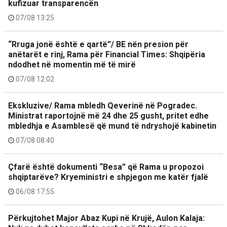
kufizuar transparencën
07/08 13:25
“Rruga jonë është e qartë”/ BE nën presion për
anëtarët e rinj, Rama për Financial Times: Shqipëria
ndodhet në momentin më të mirë
07/08 12:02
Ekskluzive/ Rama mbledh Qeverinë në Pogradec.
Ministrat raportojnë më 24 dhe 25 gusht, pritet edhe
mbledhja e Asamblesë që mund të ndryshojë kabinetin
07/08 08:40
Çfarë është dokumenti “Besa” që Rama u propozoi
shqiptarëve? Kryeministri e shpjegon me katër fjalë
06/08 17:55
Përkujtohet Major Abaz Kupi në Krujë, Aulon Kalaja: