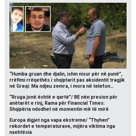
“Humba gruan dhe djalin, ishin nisur për në punë”,
rrëfimi rrëqethës i shqiptarit pas aksidentit tragjik
në Greqi: Ma ndjeu zemra, i mora në telefon…
“Rruga jonë është e qartë”/ BE nën presion për
anëtarët e rinj, Rama për Financial Times:
Shqipëria ndodhet në momentin më të mirë
Europa digjet nga vapa ekstreme/ “Thyhen”
rekordet e temperaturave, mijëra viktima nga
nxehtësia