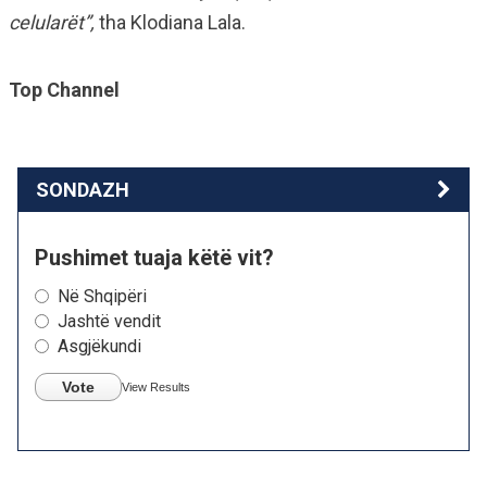
celularët”,
tha Klodiana Lala.
Top Channel
SONDAZH
Pushimet tuaja këtë vit?
Në Shqipëri
Jashtë vendit
Asgjëkundi
Vote
View Results