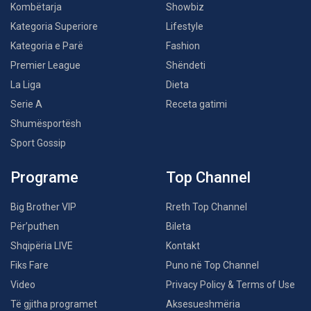
Kombëtarja
Showbiz
Kategoria Superiore
Lifestyle
Kategoria e Parë
Fashion
Premier League
Shëndeti
La Liga
Dieta
Serie A
Receta gatimi
Shumësportësh
Sport Gossip
Programe
Top Channel
Big Brother VIP
Rreth Top Channel
Për’puthen
Bileta
Shqipëria LIVE
Kontakt
Fiks Fare
Puno në Top Channel
Video
Privacy Policy & Terms of Use
Të gjitha programet
Aksesueshmëria