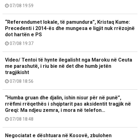
07/08 19:59
“Referendumet lokale, të pamundura”, Kristaq Kume:
Precedenti i 2014-ës dhe mungesa e ligjit nuk rrëzojnë
dot hartën e PS
07/08 19:37
Video/ Tentoi të hynte ilegalisht nga Maroku në Ceuta
me parashutë, i riu bie në det dhe humb jetën
tragjikisht
07/08 18:56
“Humba gruan dhe djalin, ishin nisur për në punë”,
rrëfimi rrëqethës i shqiptarit pas aksidentit tragjik në
Greqi: Ma ndjeu zemra, i mora në telefon…
07/08 18:48
Negociatat e dështuara në Kosovë, zbulohen