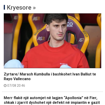
Kryesore »
Zyrtare/ Marash Kumbulla i bashkohet Ivan Balliut te
Rayo Vallecano
07/08 20:46
Merr flakë një automjet në lagjen “Apollonia” në Fier,
shkak i zjarrit dyshohet një defekt në impiantin e gazit