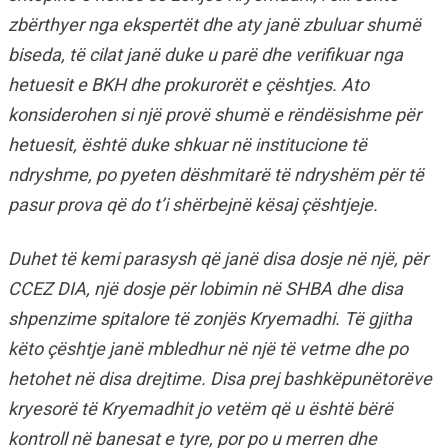
zbërthyer nga ekspertët dhe aty janë zbuluar shumë
biseda, të cilat janë duke u parë dhe verifikuar nga
hetuesit e BKH dhe prokurorët e çështjes. Ato
konsiderohen si një provë shumë e rëndësishme për
hetuesit, është duke shkuar në institucione të
ndryshme, po pyeten dëshmitarë të ndryshëm për të
pasur prova që do t’i shërbejnë kësaj çështjeje.
Duhet të kemi parasysh që janë disa dosje në një, për
CCEZ DIA, një dosje për lobimin në SHBA dhe disa
shpenzime spitalore të zonjës Kryemadhi. Të gjitha
këto çështje janë mbledhur në një të vetme dhe po
hetohet në disa drejtime. Disa prej bashkëpunëtorëve
kryesorë të Kryemadhit jo vetëm që u është bërë
kontroll në banesat e tyre, por po u merren dhe