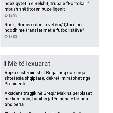
ndez qytetin e Belshit, trupa e “Portokalli”
mbush shëtitoren buzë liqenit
12:35
Rodri, Romero dhe jo vetëm/ Çfarë po
ndodh me transferimet e futbollistëve?
13:03
Më të lexuarat
Vajza e ish-ministrit Beqaj heq dorë nga
shtetësia shqiptare, dekreti miratohet nga
Presidenti
Aksident tragjik në Greqi/ Makina përplaset
me kamionin, humbin jetën nënë e bir nga
Shqipëria