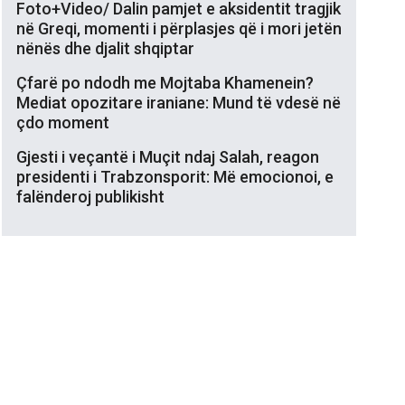
Foto+Video/ Dalin pamjet e aksidentit tragjik
në Greqi, momenti i përplasjes që i mori jetën
nënës dhe djalit shqiptar
Çfarë po ndodh me Mojtaba Khamenein?
Mediat opozitare iraniane: Mund të vdesë në
çdo moment
Gjesti i veçantë i Muçit ndaj Salah, reagon
presidenti i Trabzonsporit: Më emocionoi, e
falënderoj publikisht