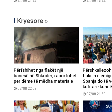
24/06 21:27
24/06 13:22
Kryesore »
Përfshihet nga flakët një
Përshkallëzoh
banesë në Shkodër, raportohet
fluksin e emig
për dëme të mëdha materiale
Spanja do të 
kufitare kundër
07/08 22:03
07/08 21:59