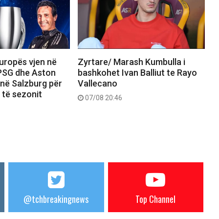
uropës vjen në
Zyrtare/ Marash Kumbulla i
PSG dhe Aston
bashkohet Ivan Balliut te Rayo
n në Salzburg për
Vallecano
 të sezonit
07/08 20:46
@tchbreakingnews
Top Channel