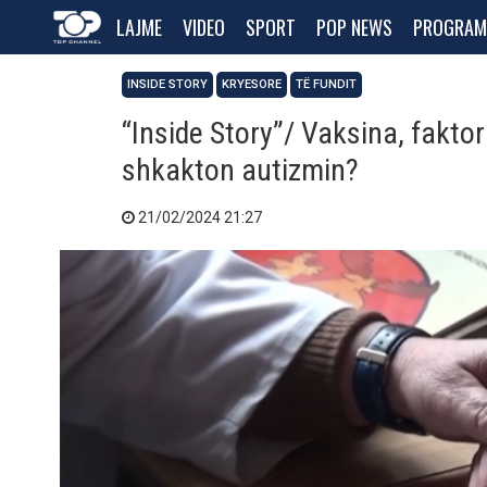
LAJME
VIDEO
SPORT
POP NEWS
PROGRAM
INSIDE STORY
KRYESORE
TË FUNDIT
“Inside Story”/ Vaksina, faktor
shkakton autizmin?
21/02/2024 21:27