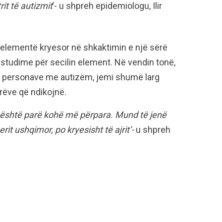
it të autizmit
’- u shpreh epidemiologu, Ilir
si elementë kryesor në shkaktimin e një sërë
studime për secilin element. Në vendin tonë,
 të personave me autizëm, jemi shumë larg
rëve që ndikojnë.
ja është parë kohë më përpara. Mund të jenë
erit ushqimor, po kryesisht të ajrit’-
u shpreh