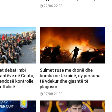
22/06 22:38
et debati mbi
Sulmet ruse me dronë dhe
rantëve në Ceuta,
bomba në Ukrainë, dy persona
vendosë kontrolle
të vdekur dhe gjashtë të
 Italisë
plagosur
07/08 21:39