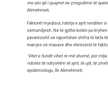
me ato që i quajmë ne çrregullime të spektr
Alimehmeti.
Faktorët mjedisor, ndotja e ajrit renditen 
sëmundjesh. Në të gjithë botën po kryhen 
pavarësisht se raportohen shifra të larta
marrjes së masave dhe vlerësimit të fakto
‘Vitet e fundit vihet re më shumë, por rrit
ndotës të ndryshëm të ajrit, të ujit, të zinxh
epidemiologu, Ilir Alimehmeti.