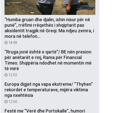
“Humba gruan dhe djalin, ishin nisur për në
punë”, rrëfimi rrëqethës i shqiptarit pas
aksidentit tragjik në Greqi: Ma ndjeu zemra, i
mora në telefon…
18:48
“Rruga jonë është e qartë”/ BE nën presion
për anëtarët e rinj, Rama për Financial
Times: Shqipëria ndodhet në momentin më
të mirë
12:02
Europa digjet nga vapa ekstreme/ “Thyhen”
rekordet e temperaturave, mijëra viktima
nga nxehtësia
12:50
Festë me “Verë dhe Portokalle”, humori