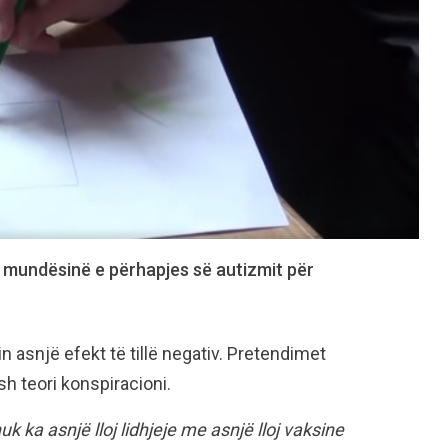
r mundësinë e përhapjes së autizmit për
n asnjë efekt të tillë negativ. Pretendimet
h teori konspiracioni.
 ka asnjë lloj lidhjeje me asnjë lloj vaksine