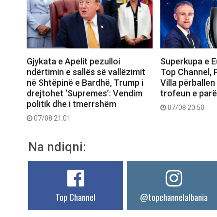
Gjykata e Apelit pezulloi
Superkupa e E
ndërtimin e sallës së vallëzimit
Top Channel, 
në Shtëpinë e Bardhë, Trump i
Villa përballe
drejtohet ‘Supremes’: Vendim
trofeun e parë
politik dhe i tmerrshëm
07/08 20:50
07/08 21:01
Na ndiqni:
Top Channel
@topchannelalbania