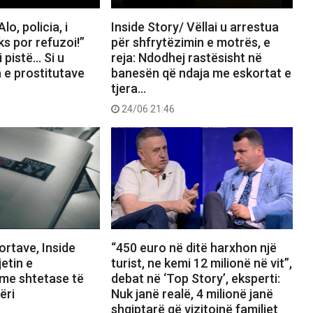
lo, policia, i
Inside Story/ Vëllai u arrestua
s por refuzoi!”
për shfrytëzimin e motrës, e
i pistë… Si u
reja: Ndodhej rastësisht në
 e prostitutave
banesën që ndaja me eskortat e
tjera…
24/06 21:46
ortave, Inside
“450 euro në ditë harxhon një
jetin e
turist, ne kemi 12 milionë në vit”,
 me shtetase të
debat në ‘Top Story’, eksperti:
ëri
Nuk janë realë, 4 milionë janë
shqiptarë që vizitojnë familjet