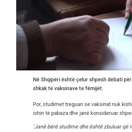
Në Shqipëri është çelur shpesh debati pë
shkak të vaksinave te fëmijët.
Por, studimet treguan se vaksinat nuk kishi
ishin të pabaza dhe janë konsideruar shpes
‘Janë bërë studime dhe është zbuluar që nuk