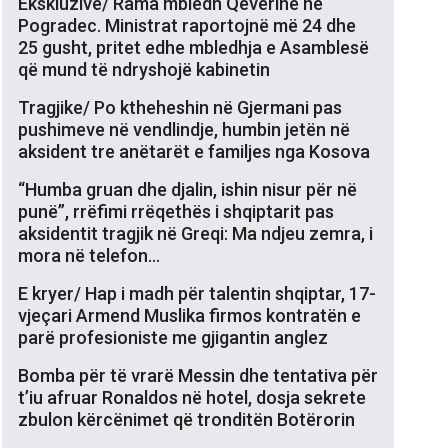
Ekskluzive/ Rama mbledh Qeverinë në
Pogradec. Ministrat raportojnë më 24 dhe
25 gusht, pritet edhe mbledhja e Asamblesë
që mund të ndryshojë kabinetin
Tragjike/ Po ktheheshin në Gjermani pas
pushimeve në vendlindje, humbin jetën në
aksident tre anëtarët e familjes nga Kosova
“Humba gruan dhe djalin, ishin nisur për në
punë”, rrëfimi rrëqethës i shqiptarit pas
aksidentit tragjik në Greqi: Ma ndjeu zemra, i
mora në telefon…
E kryer/ Hap i madh për talentin shqiptar, 17-
vjeçari Armend Muslika firmos kontratën e
parë profesioniste me gjigantin anglez
Bomba për të vrarë Messin dhe tentativa për
t’iu afruar Ronaldos në hotel, dosja sekrete
zbulon kërcënimet që tronditën Botërorin