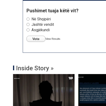
Pushimet tuaja këtë vit?
Në Shqipëri
Jashtë vendit
Asgjëkundi
Vote
View Results
Inside Story »