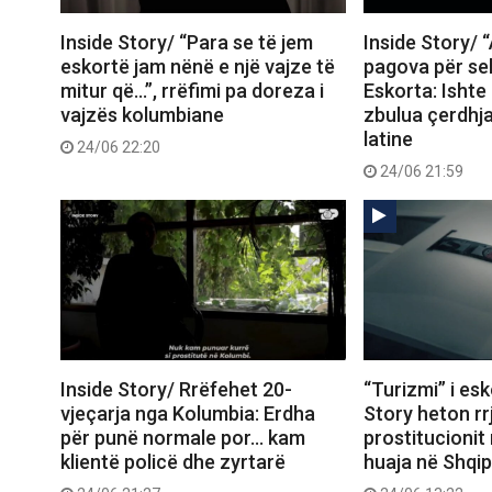
Inside Story/ “Para se të jem
Inside Story/ “A
eskortë jam nënë e një vajze të
pagova për sek
mitur që…”, rrëfimi pa doreza i
Eskorta: Ishte 
vajzës kolumbiane
zbulua çerdhja
latine
24/06 22:20
24/06 21:59
Inside Story/ Rrëfehet 20-
“Turizmi” i esk
vjeçarja nga Kolumbia: Erdha
Story heton rr
për punë normale por… kam
prostitucionit
klientë policë dhe zyrtarë
huaja në Shqip