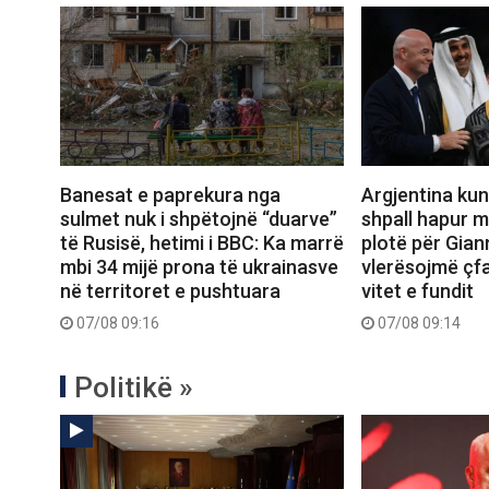
Banesat e paprekura nga
Argjentina ku
sulmet nuk i shpëtojnë “duarve”
shpall hapur 
të Rusisë, hetimi i BBC: Ka marrë
plotë për Giann
mbi 34 mijë prona të ukrainasve
vlerësojmë çfa
në territoret e pushtuara
vitet e fundit
07/08 09:16
07/08 09:14
Politikë »