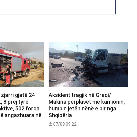
zjarri gjatë 24
Aksident tragjik në Greqi/
, 8 prej tyre
Makina përplaset me kamionin,
ktive, 502 forca
humbin jetën nënë e bir nga
të angazhuara në
Shqipëria
07/08 09:22