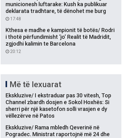
municionesh luftarake: Kush ka publikuar
deklarata tradhtare, të dënohet me burg
17:48
Kthesa e madhe e kampionit të botës/ Rodri
i thotë përfundimisht ‘jo’ Realit të Madridit,
zgjodhi kalimin te Barcelona
20:12
Më të lexuarat
Ekskluzive/ I ekstraduar pas 30 vitesh, Top
Channel zbardh dosjen e Sokol Hoxhës: Si
sherri për një kasetofon solli vrasjen e dy
vëllezërve në Patos
Ekskluzive/ Rama mbledh Qeverinë në
Pogradec. Ministrat raportojnë më 24 dhe