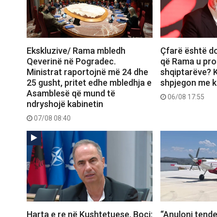
Ekskluzive/ Rama mbledh
Çfarë është d
Qeverinë në Pogradec.
që Rama u pro
Ministrat raportojnë më 24 dhe
shqiptarëve? K
25 gusht, pritet edhe mbledhja e
shpjegon me ka
Asamblesë që mund të
06/08 17:55
ndryshojë kabinetin
07/08 08:40
Harta e re në Kushtetuese, Boçi:
“Anuloni tende