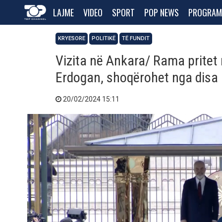
LAJME
VIDEO
SPORT
POP NEWS
PROGRAM
KRYESORE
POLITIKË
TË FUNDIT
Vizita në Ankara/ Rama pritet
Erdogan, shoqërohet nga disa 
20/02/2024 15:11