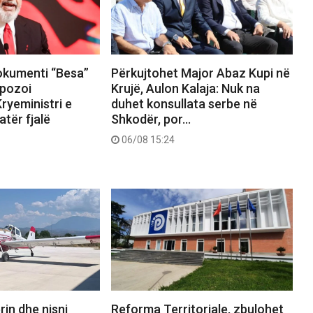
okumenti “Besa”
Përkujtohet Major Abaz Kupi në
pozoi
Krujë, Aulon Kalaja: Nuk na
ryeministri e
duhet konsullata serbe në
tër fjalë
Shkodër, por…
06/08 15:24
rin dhe nisni
Reforma Territoriale, zbulohet