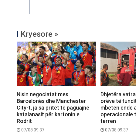
Kryesore »
Nisin negociatat mes
Dhjetëra vatra 
Barcelonës dhe Manchester
orëve të fundit
City-t, ja sa pritet të paguajnë
mbeten ende a
katalanasit për kartonin e
operacionale 
Rodrit
terren
07/08 09:37
07/08 09:37