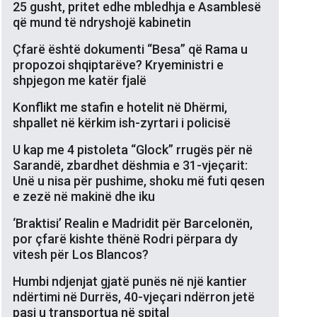
25 gusht, pritet edhe mbledhja e Asamblesë
që mund të ndryshojë kabinetin
Çfarë është dokumenti “Besa” që Rama u
propozoi shqiptarëve? Kryeministri e
shpjegon me katër fjalë
Konflikt me stafin e hotelit në Dhërmi,
shpallet në kërkim ish-zyrtari i policisë
U kap me 4 pistoleta “Glock” rrugës për në
Sarandë, zbardhet dëshmia e 31-vjeçarit:
Unë u nisa për pushime, shoku më futi qesen
e zezë në makinë dhe iku
‘Braktisi’ Realin e Madridit për Barcelonën,
por çfarë kishte thënë Rodri përpara dy
vitesh për Los Blancos?
Humbi ndjenjat gjatë punës në një kantier
ndërtimi në Durrës, 40-vjeçari ndërron jetë
pasi u transportua në spital