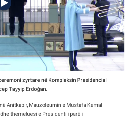
 ceremoni zyrtare në Kompleksin Presidencial
ecep Tayyip Erdoğan.
 në Anitkabir, Mauzoleumin e Mustafa Kemal
i dhe themeluesi e Presidenti i parë i