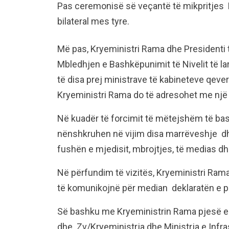
Pas ceremonisë së veçantë të mikpritjes 
bilateral mes tyre.
Më pas, Kryeministri Rama dhe Presidenti 
Mbledhjen e Bashkëpunimit të Nivelit të l
të disa prej ministrave të kabineteve qeve
Kryeministri Rama do të adresohet me një f
Në kuadër të forcimit të mëtejshëm të ba
nënshkruhen në vijim disa marrëveshje 
fushën e mjedisit, mbrojtjes, të medias dh
Në përfundim të vizitës, Kryeministri Ram
të komunikojnë për median deklaratën e p
Së bashku me Kryeministrin Rama pjesë e d
dhe Zv/Kryeministrja dhe Ministrja e Infra