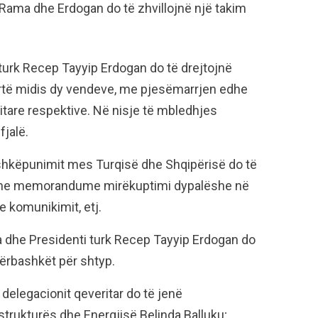
Rama dhe Erdogan do të zhvillojnë një takim
turk Recep Tayyip Erdogan do të drejtojnë
artë midis dy vendeve, me pjesëmarrjen edhe
ritare respektive. Në nisje të mbledhjes
jalë.
shkëpunimit mes Turqisë dhe Shqipërisë do të
dhe memorandume mirëkuptimi dypalëshe në
e komunikimit, etj.
a dhe Presidenti turk Recep Tayyip Erdogan do
ërbashkët për shtyp.
elegacionit qeveritar do të jenë
strukturës dhe Energjisë Belinda Balluku;