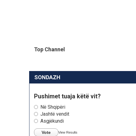
Top Channel
SONDAZH
Pushimet tuaja këtë vit?
Në Shqipëri
Jashtë vendit
Asgjëkundi
Vote
View Results