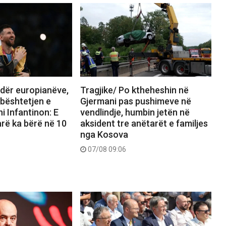
ndër europianëve,
Tragjike/ Po ktheheshin në
mbështetjen e
Gjermani pas pushimeve në
i Infantinon: E
vendlindje, humbin jetën në
rë ka bërë në 10
aksident tre anëtarët e familjes
nga Kosova
07/08 09:06