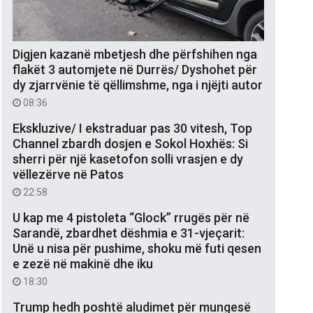
Digjen kazanë mbetjesh dhe përfshihen nga
flakët 3 automjete në Durrës/ Dyshohet për
dy zjarrvënie të qëllimshme, nga i njëjti autor
08:36
Ekskluzive/ I ekstraduar pas 30 vitesh, Top
Channel zbardh dosjen e Sokol Hoxhës: Si
sherri për një kasetofon solli vrasjen e dy
vëllezërve në Patos
22:58
U kap me 4 pistoleta “Glock” rrugës për në
Sarandë, zbardhet dëshmia e 31-vjeçarit:
Unë u nisa për pushime, shoku më futi qesen
e zezë në makinë dhe iku
18:30
Trump hedh poshtë aludimet për mungesë