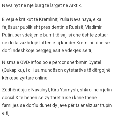
Navalnyt në një burg të largët në Arktik.
E veja e kritikut të Kremlinit, Yulia Navalnaya, e ka
fajësuar publikisht presidentin e Rusisë, Vladimir
Putin, për vdekjen e burrit të saj, si dhe është zotuar
se do ta vazhdojë luftën e tij kundër Kremlinit dhe se
do t’i ndëshkojë përgjegjësit e vdekjes së tij.
Nisma e OVD-Infos po e përdor shërbimin Dyatel
(Qukapiku), i cili ua mundëson qytetarëve të dërgojnë
kërkesa zyrtare online.
Zëdhënësja e Navalnyt, Kira Yarmysh, shkroi në rrjetin
social X të hënën se zyrtarët rusë i kanë thënë
familjes se do t’iu duhet dy javë për ta analizuar trupin
e tij.