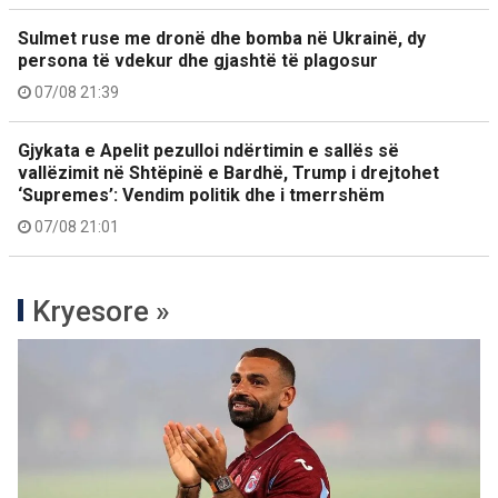
Sulmet ruse me dronë dhe bomba në Ukrainë, dy
persona të vdekur dhe gjashtë të plagosur
07/08 21:39
Gjykata e Apelit pezulloi ndërtimin e sallës së
vallëzimit në Shtëpinë e Bardhë, Trump i drejtohet
‘Supremes’: Vendim politik dhe i tmerrshëm
07/08 21:01
Kryesore »