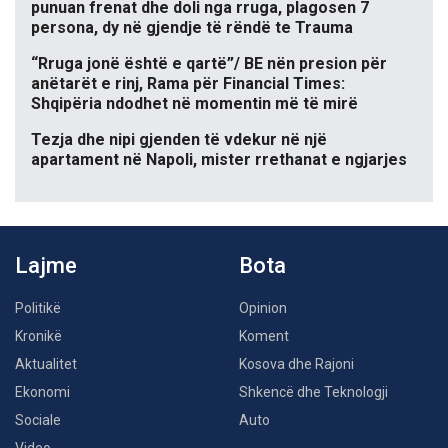
punuan frenat dhe doli nga rruga, plagosen 7
persona, dy në gjendje të rëndë te Trauma
“Rruga jonë është e qartë”/ BE nën presion për
anëtarët e rinj, Rama për Financial Times:
Shqipëria ndodhet në momentin më të mirë
Tezja dhe nipi gjenden të vdekur në një
apartament në Napoli, mister rrethanat e ngjarjes
Lajme
Bota
Politikë
Opinion
Kronikë
Koment
Aktualitet
Kosova dhe Rajoni
Ekonomi
Shkencë dhe Teknologji
Sociale
Auto