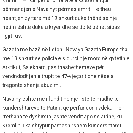
Kremlini – i cili për shumë vite e ka shmangur
përmendjen e Navalnyt përmes emrit – e theu
heshtjen zyrtare më 19 shkurt duke thënë se një
hetim është duke u kryer dhe se do të bëhet sipas
ligjit rus.
Gazeta me bazë në Letoni, Novaya Gazeta Europe tha
më 18 shkurt se policia e siguroi një morg në qytetin e
Arktikut, Salekhard, pas thashethemeve për
vendndodhjen e trupit të 47-vjeçarit dhe nëse ai
tregonte shenja abuzimi.
Navalny është më i fundit në një listë të madhe të
kundërshtarëve të Putinit që përfundon i vdekur nën
rrethana të dyshimta jashtë vendit apo në atdhe, ku
Kremlini i ka shtypur pamëshirshëm kundërshtarët