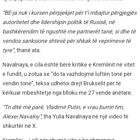
“BE-ja nuk i kursen përpjekjet për t’i mbajtur përgjegjës
autoritetet dhe lidershipin politik të Rusisë, në
bashkërendim të ngushtë me partnerët tanë, si dhe të
vendos sanksione shtesë për shkak të veprimeve të
tyre”,
thanë ata.
Navalnaya, e cila është bërë kritike e Kremlinit në vitet
e fundit, u zotua se “do ta vazhdojmë luftën tonë për
vendin tonë”, teksa udhëtoi drejt Brukselit për të
kërkuar mbështetje nga blloku me 27 vende anëtare.
“Tri ditë më parë, Vladimir Putin, e vrau burrin tim,
Alexei Navalny”
, tha Yulia Navalnaya në një video të
shkurtër në X.