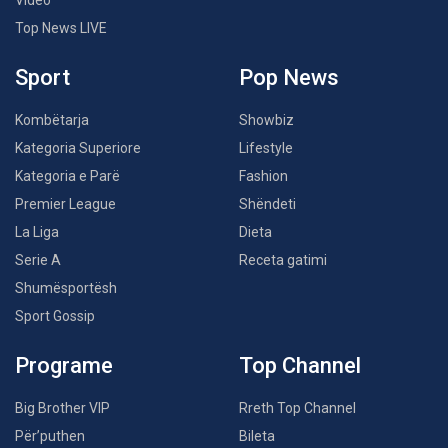
Video
Top News LIVE
Sport
Pop News
Kombëtarja
Showbiz
Kategoria Superiore
Lifestyle
Kategoria e Parë
Fashion
Premier League
Shëndeti
La Liga
Dieta
Serie A
Receta gatimi
Shumësportësh
Sport Gossip
Programe
Top Channel
Big Brother VIP
Rreth Top Channel
Për’puthen
Bileta