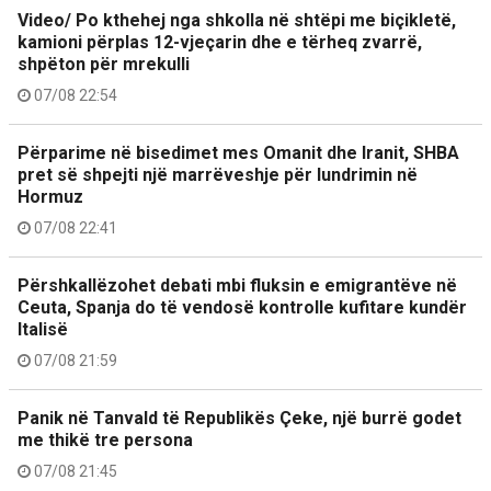
Video/ Po kthehej nga shkolla në shtëpi me biçikletë,
kamioni përplas 12-vjeçarin dhe e tërheq zvarrë,
shpëton për mrekulli
07/08 22:54
Përparime në bisedimet mes Omanit dhe Iranit, SHBA
pret së shpejti një marrëveshje për lundrimin në
Hormuz
07/08 22:41
Përshkallëzohet debati mbi fluksin e emigrantëve në
Ceuta, Spanja do të vendosë kontrolle kufitare kundër
Italisë
07/08 21:59
Panik në Tanvald të Republikës Çeke, një burrë godet
me thikë tre persona
07/08 21:45