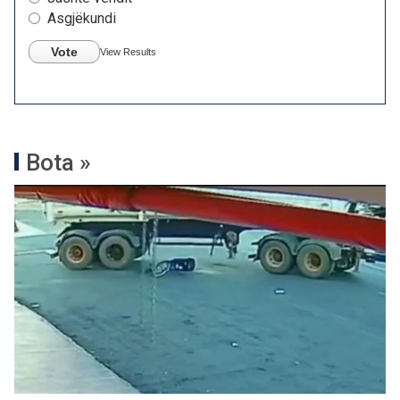
Asgjëkundi
Vote
View Results
Bota »