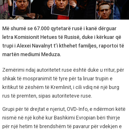
Më shumë se 67.000 qytetarë rusë i kanë dërguar
letra Komisionit Hetues të Rusisë, duke i kërkuar që
trupi i Alexei Navalnyt t’i kthehet familjes, raportoi të
martën mediumi Meduza.
Zemërimi ndaj autoritetet ruse është duke u rritur, për
shkak të mospranimit të tyre për ta liruar trupin e
kritikut të zëshëm të Kremlinit, i cili vdiq në një burg
rus të premten, sipas autoriteteve ruse.
Grupi për të drejtat e njeriut, OVD-Info, e ndërmori këtë
nismë në një kohë kur Bashkimi Evropian bëri thirrje
për një hetim të brendshëm të pavarur për vdekjen e