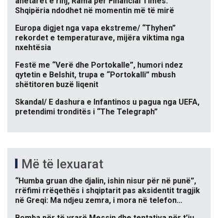
anëtarët e rinj, Rama për Financial Times:
Shqipëria ndodhet në momentin më të mirë
Europa digjet nga vapa ekstreme/ “Thyhen”
rekordet e temperaturave, mijëra viktima nga
nxehtësia
Festë me “Verë dhe Portokalle”, humori ndez
qytetin e Belshit, trupa e “Portokalli” mbush
shëtitoren buzë liqenit
Skandal/ E dashura e Infantinos u pagua nga UEFA,
pretendimi tronditës i “The Telegraph”
Më të lexuarat
“Humba gruan dhe djalin, ishin nisur për në punë”,
rrëfimi rrëqethës i shqiptarit pas aksidentit tragjik
në Greqi: Ma ndjeu zemra, i mora në telefon…
Bomba për të vrarë Messin dhe tentativa për t’iu