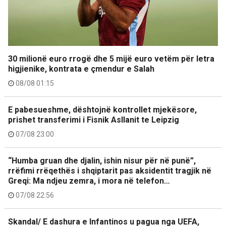
30 milionë euro rrogë dhe 5 mijë euro vetëm për letra
higjienike, kontrata e çmendur e Salah
08/08 01:15
E pabesueshme, dështojnë kontrollet mjekësore,
prishet transferimi i Fisnik Asllanit te Leipzig
07/08 23:00
“Humba gruan dhe djalin, ishin nisur për në punë”,
rrëfimi rrëqethës i shqiptarit pas aksidentit tragjik në
Greqi: Ma ndjeu zemra, i mora në telefon…
07/08 22:56
Skandal/ E dashura e Infantinos u pagua nga UEFA,