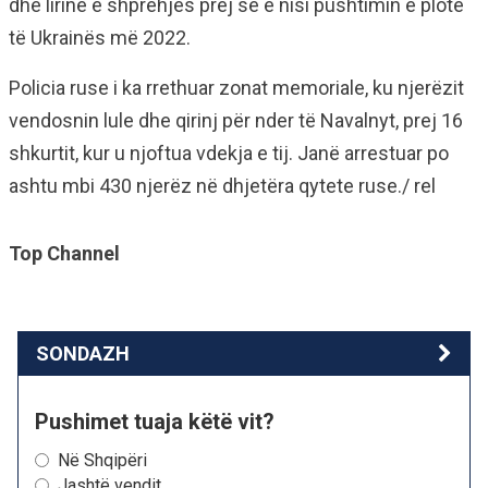
dhe lirinë e shprehjes prej se e nisi pushtimin e plotë
të Ukrainës më 2022.
Policia ruse i ka rrethuar zonat memoriale, ku njerëzit
vendosnin lule dhe qirinj për nder të Navalnyt, prej 16
shkurtit, kur u njoftua vdekja e tij. Janë arrestuar po
ashtu mbi 430 njerëz në dhjetëra qytete ruse./ rel
Top Channel
SONDAZH
Pushimet tuaja këtë vit?
Në Shqipëri
Jashtë vendit