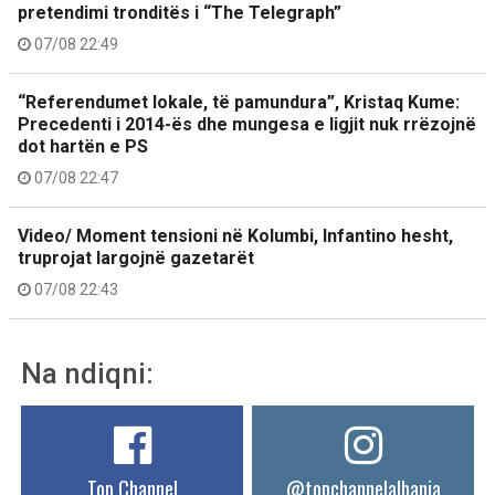
pretendimi tronditës i “The Telegraph”
07/08 22:49
“Referendumet lokale, të pamundura”, Kristaq Kume:
Precedenti i 2014-ës dhe mungesa e ligjit nuk rrëzojnë
dot hartën e PS
07/08 22:47
Video/ Moment tensioni në Kolumbi, Infantino hesht,
truprojat largojnë gazetarët
07/08 22:43
Na ndiqni:
Top Channel
@topchannelalbania