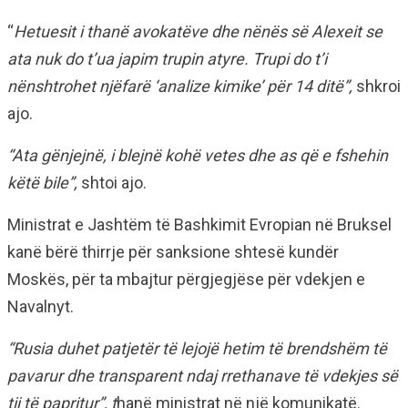
“
Hetuesit i thanë avokatëve dhe nënës së Alexeit se
ata nuk do t’ua japim trupin atyre. Trupi do t’i
nënshtrohet njëfarë ‘analize kimike’ për 14 ditë”,
shkroi
ajo.
“Ata gënjejnë, i blejnë kohë vetes dhe as që e fshehin
këtë bile”,
shtoi ajo.
Ministrat e Jashtëm të Bashkimit Evropian në Bruksel
kanë bërë thirrje për sanksione shtesë kundër
Moskës, për ta mbajtur përgjegjëse për vdekjen e
Navalnyt.
“Rusia duhet patjetër të lejojë hetim të brendshëm të
pavarur dhe transparent ndaj rrethanave të vdekjes së
tij të papritur”, t
hanë ministrat në një komunikatë.