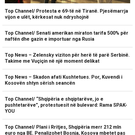
Top Channel/ Protesta e 69-të në Tiranë. Pjesëmarrja
vijon e ulët, kërkesat nuk ndryshojnë
Top Channel/ Senati amerikan miraton tarifa 500% për
naftën dhe gazin e importuar nga Rusia
Top News – Zelensky viziton për herë të parë Serbinë.
Takime me Vuçiçin në një moment delikat
Top News – Skadon afati Kushtetues. Por, Kuvendi i
Kosovën shtyn sërish seancën
Top Channel/ “Shqipëria e shqiptarëve, jo e
pushtetarëve”, protestuesit në bulevard: Rama SPAK-
YOU
Top Channel/ Plani i Rritjes, Shqipëria merr 212 mln
euro nga BE. Penalizohet Bosnja, Kosova mbetet pas