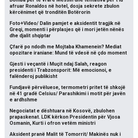
afruar Ronaldos në hotel, dosja sekrete zbulon
kërcënimet që tronditën Botërorin
Foto+Video/ Dalin pamjet e aksidentit tragjik në
Greqi, momenti i përplasjes që i mori jetën nënës
dhe djalit shqiptar
Çfarë po ndodh me Mojtaba Khamenein? Mediat
opozitare iraniane: Mund të vdesë në çdo moment
Gjesti i veçantë i Muçit ndaj Salah, reagon
presidenti i Trabzonsporit: Më emocionoi, e
falënderoj publikisht
Fundjavë përvëluese, termometri pritet të shkojë
në 41 gradë Celsius/ Parashikimi i motit për javën
e ardhshme
Negociatat e dështuara në Kosovë, zbulohen
prapaskenat. LDK kërkon Presidentin për Vjosa
Osmanin, Kurti i ofron vetëm ministri
Aksident pranë Malit të Tomorrit/ Makinës nuk i