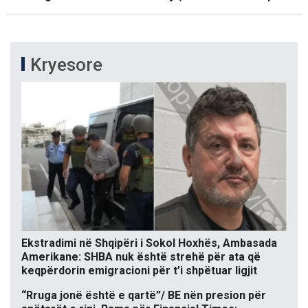
Kryesore
Ekstradimi në Shqipëri i Sokol Hoxhës, Ambasada
Amerikane: SHBA nuk është strehë për ata që
keqpërdorin emigracioni për t’i shpëtuar ligjit
“Rruga jonë është e qartë”/ BE nën presion për