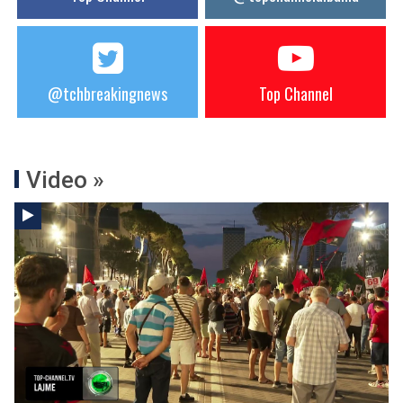
@tchbreakingnews
Top Channel
Video »