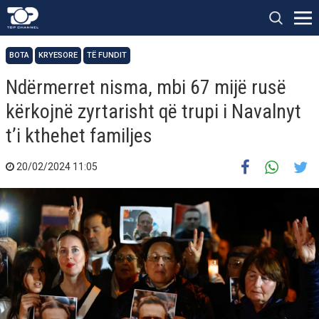
BOTA
KRYESORE
TË FUNDIT
Ndërmerret nisma, mbi 67 mijë rusë
kërkojnë zyrtarisht që trupi i Navalnyt
t’i kthehet familjes
20/02/2024 11:05