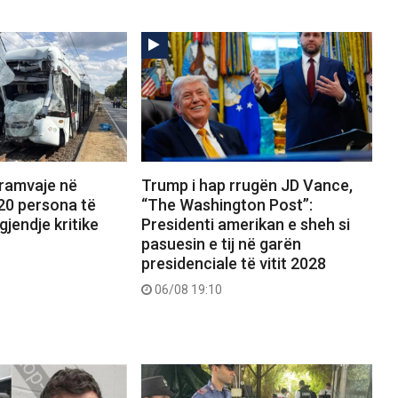
tramvaje në
Trump i hap rrugën JD Vance,
20 persona të
“The Washington Post”:
gjendje kritike
Presidenti amerikan e sheh si
pasuesin e tij në garën
presidenciale të vitit 2028
06/08 19:10