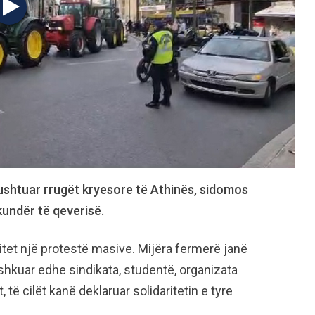
pushtuar rrugët kryesore të Athinës, sidomos
kundër të qeverisë.
ritet një protestë masive. Mijëra fermerë janë
ashkuar edhe sindikata, studentë, organizata
 të cilët kanë deklaruar solidaritetin e tyre