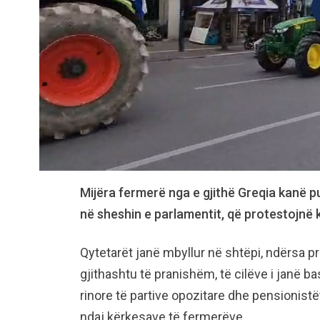
Mijëra fermerë nga e gjithë Greqia kanë 
në sheshin e parlamentit, që protestojnë 
Qytetarët janë mbyllur në shtëpi, ndërsa p
gjithashtu të pranishëm, të cilëve i janë b
rinore të partive opozitare dhe pensionistët,
ndaj kërkesave të fermerëve.