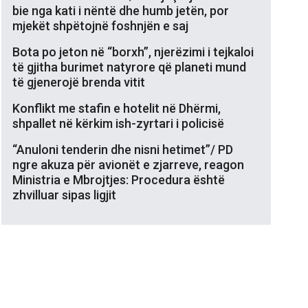
bie nga kati i nëntë dhe humb jetën, por
mjekët shpëtojnë foshnjën e saj
Bota po jeton në “borxh”, njerëzimi i tejkaloi
të gjitha burimet natyrore që planeti mund
të gjenerojë brenda vitit
Konflikt me stafin e hotelit në Dhërmi,
shpallet në kërkim ish-zyrtari i policisë
“Anuloni tenderin dhe nisni hetimet”/ PD
ngre akuza për avionët e zjarreve, reagon
Ministria e Mbrojtjes: Procedura është
zhvilluar sipas ligjit