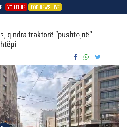
E
YOUTUBE
TOP NEWS LIVE
s, qindra traktorë “pushtojnë”
shtëpi