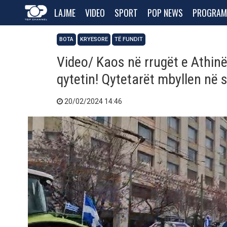
LAJME
VIDEO
SPORT
POP NEWS
PROGRAM
BOTA
KRYESORE
TË FUNDIT
Video/ Kaos në rrugët e Athinë
qytetin! Qytetarët mbyllen në 
20/02/2024 14:46