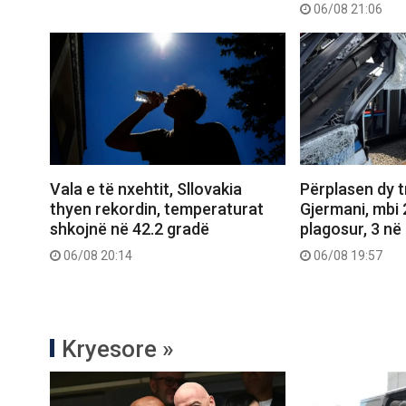
06/08 21:06
Vala e të nxehtit, Sllovakia
Përplasen dy 
thyen rekordin, temperaturat
Gjermani, mbi 
shkojnë në 42.2 gradë
plagosur, 3 në 
06/08 20:14
06/08 19:57
Kryesore »