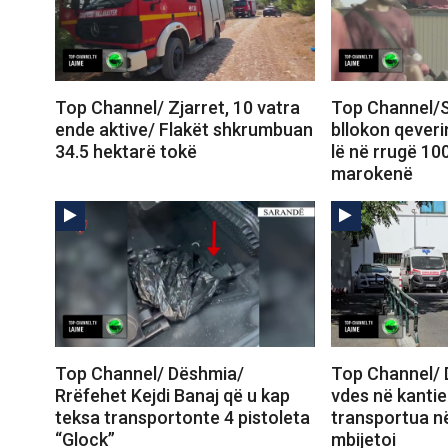
Top Channel/ Zjarret, 10 vatra
Top Channel/S
ende aktive/ Flakët shkrumbuan
bllokon qeveri
34.5 hektarë tokë
lë në rrugë 10
marokenë
Top Channel/ Dëshmia/
Top Channel/ 
Rrëfehet Kejdi Banaj që u kap
vdes në kantie
teksa transportonte 4 pistoleta
transportua në
“Glock”
mbijetoi