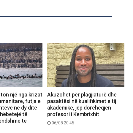
ton një nga krizat
Akuzohet për plagjiaturë dhe
manitare, futja e
pasaktësi në kualifikimet e tij
tëve në dy ditë
akademike, jep dorëheqjen
shëbetejë të
profesori i Kembrixhit
rendshme të
06/08 20:45