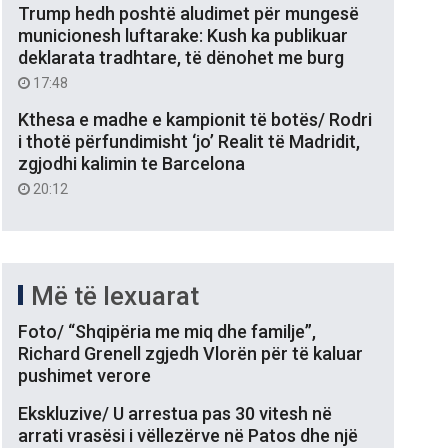
Trump hedh poshtë aludimet për mungesë
municionesh luftarake: Kush ka publikuar
deklarata tradhtare, të dënohet me burg
17:48
Kthesa e madhe e kampionit të botës/ Rodri
i thotë përfundimisht ‘jo’ Realit të Madridit,
zgjodhi kalimin te Barcelona
20:12
Më të lexuarat
Foto/ “Shqipëria me miq dhe familje”,
Richard Grenell zgjedh Vlorën për të kaluar
pushimet verore
Ekskluzive/ U arrestua pas 30 vitesh në
arrati vrasësi i vëllezërve në Patos dhe një