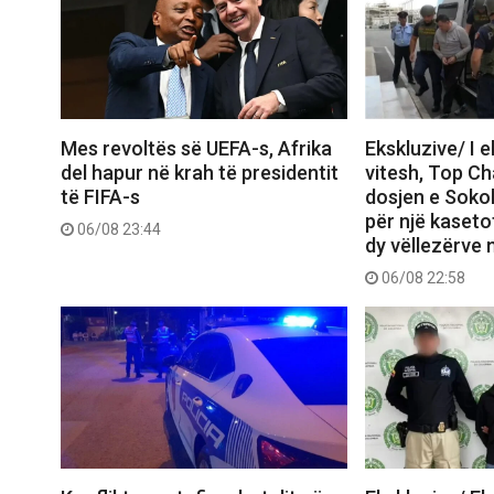
Mes revoltës së UEFA-s, Afrika
Ekskluzive/ I 
del hapur në krah të presidentit
vitesh, Top C
të FIFA-s
dosjen e Sokol
për një kasetof
06/08 23:44
dy vëllezërve 
06/08 22:58