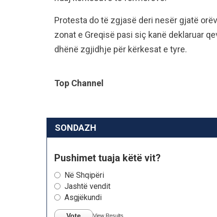
Protesta do të zgjasë deri nesër gjatë orëv
zonat e Greqisë pasi siç kanë deklaruar qe
dhënë zgjidhje për kërkesat e tyre.
Top Channel
SONDAZH
Pushimet tuaja këtë vit?
Në Shqipëri
Jashtë vendit
Asgjëkundi
Vote
View Results