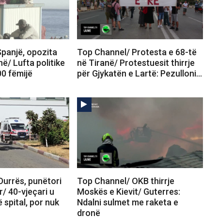
panjë, opozita
Top Channel/ Protesta e 68-të
në/ Lufta politike
në Tiranë/ Protestuesit thirrje
00 fëmijë
për Gjykatën e Lartë: Pezulloni…
Durrës, punëtori
Top Channel/ OKB thirrje
r/ 40-vjeçari u
Moskës e Kievit/ Guterres:
 spital, por nuk
Ndalni sulmet me raketa e
dronë