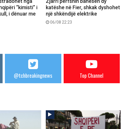
kstradohet nga
Zjarri përfshin banesën dy
ipëri “kimisti” i
katëshe në Fier, shkak dyshohet
ull, i dënuar me
një shkëndijë elektrike
06/08 22:23
@tchbreakingnews
Top Channel