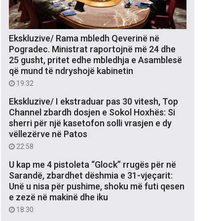
Ekskluzive/ Rama mbledh Qeverinë në
Pogradec. Ministrat raportojnë më 24 dhe
25 gusht, pritet edhe mbledhja e Asamblesë
që mund të ndryshojë kabinetin
19:32
Ekskluzive/ I ekstraduar pas 30 vitesh, Top
Channel zbardh dosjen e Sokol Hoxhës: Si
sherri për një kasetofon solli vrasjen e dy
vëllezërve në Patos
22:58
U kap me 4 pistoleta “Glock” rrugës për në
Sarandë, zbardhet dëshmia e 31-vjeçarit:
Unë u nisa për pushime, shoku më futi qesen
e zezë në makinë dhe iku
18:30