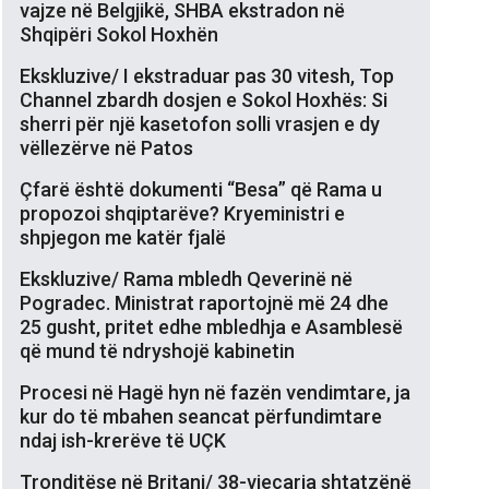
vajze në Belgjikë, SHBA ekstradon në
Shqipëri Sokol Hoxhën
Ekskluzive/ I ekstraduar pas 30 vitesh, Top
Channel zbardh dosjen e Sokol Hoxhës: Si
sherri për një kasetofon solli vrasjen e dy
vëllezërve në Patos
Çfarë është dokumenti “Besa” që Rama u
propozoi shqiptarëve? Kryeministri e
shpjegon me katër fjalë
Ekskluzive/ Rama mbledh Qeverinë në
Pogradec. Ministrat raportojnë më 24 dhe
25 gusht, pritet edhe mbledhja e Asamblesë
që mund të ndryshojë kabinetin
Procesi në Hagë hyn në fazën vendimtare, ja
kur do të mbahen seancat përfundimtare
ndaj ish-krerëve të UÇK
Tronditëse në Britani/ 38-vjeçarja shtatzënë