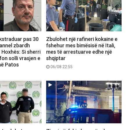
ekstraduar pas 30
Zbulohet një rafineri kokaine e
hannel zbardh
fshehur mes bimësisë në Itali,
 Hoxhës: Si sherri
mes të arrestuarve edhe një
on solli vrasjen e
shqiptar
në Patos
06/08 22:55