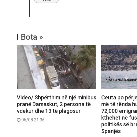
Bota »
Video/ Shpërthim në një minibus
Ceuta po përje
pranë Damaskut, 2 persona të
më të rënda hu
vdekur dhe 13 të plagosur
72,000 emigran
kthehet në fu
06/08 21:36
politikës së b
Spanjës