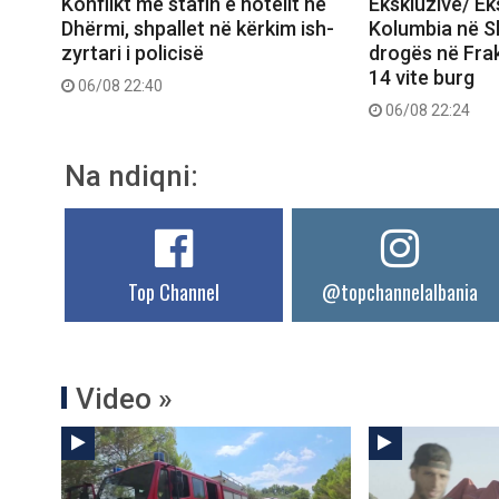
Konflikt me stafin e hotelit në
Ekskluzive/ E
Dhërmi, shpallet në kërkim ish-
Kolumbia në Shq
zyrtari i policisë
drogës në Frak
14 vite burg
06/08 22:40
06/08 22:24
Na ndiqni:
Top Channel
@topchannelalbania
Video »