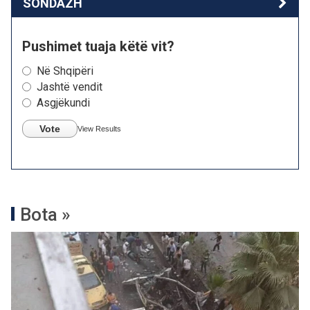
SONDAZH
Pushimet tuaja këtë vit?
Në Shqipëri
Jashtë vendit
Asgjëkundi
Vote
View Results
Bota »