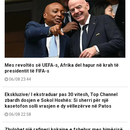
Mes revoltës së UEFA-s, Afrika del hapur në krah të
presidentit të FIFA-s
06/08 23:44
Ekskluzive/ I ekstraduar pas 30 vitesh, Top Channel
zbardh dosjen e Sokol Hoxhës: Si sherri për një
kasetofon solli vrasjen e dy vëllezërve në Patos
06/08 22:58
Zbulohet një rafineri kokaine e fshehur mes bimësisë