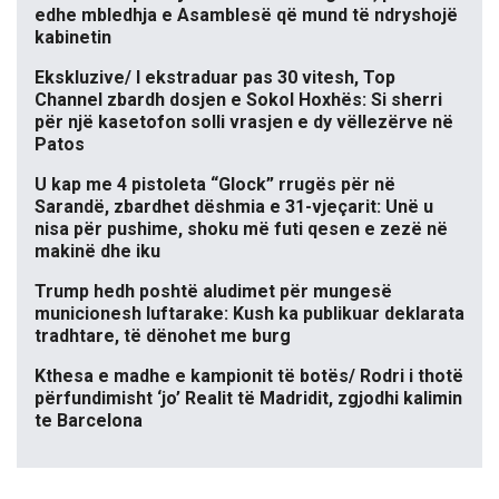
edhe mbledhja e Asamblesë që mund të ndryshojë
kabinetin
Ekskluzive/ I ekstraduar pas 30 vitesh, Top
Channel zbardh dosjen e Sokol Hoxhës: Si sherri
për një kasetofon solli vrasjen e dy vëllezërve në
Patos
U kap me 4 pistoleta “Glock” rrugës për në
Sarandë, zbardhet dëshmia e 31-vjeçarit: Unë u
nisa për pushime, shoku më futi qesen e zezë në
makinë dhe iku
Trump hedh poshtë aludimet për mungesë
municionesh luftarake: Kush ka publikuar deklarata
tradhtare, të dënohet me burg
Kthesa e madhe e kampionit të botës/ Rodri i thotë
përfundimisht ‘jo’ Realit të Madridit, zgjodhi kalimin
te Barcelona