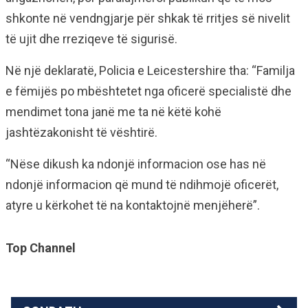
shkonte në vendngjarje për shkak të rritjes së nivelit
të ujit dhe rreziqeve të sigurisë.
Në një deklaratë, Policia e Leicestershire tha: “Familja
e fëmijës po mbështetet nga oficerë specialistë dhe
mendimet tona janë me ta në këtë kohë
jashtëzakonisht të vështirë.
“Nëse dikush ka ndonjë informacion ose has në
ndonjë informacion që mund të ndihmojë oficerët,
atyre u kërkohet të na kontaktojnë menjëherë”.
Top Channel