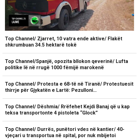
Top Channel/ Zjarret, 10 vatra ende aktive/ Flakët
shkrumbuan 34.5 hektarë tokë
Top Channel/Spanjë, opozita bllokon qeverinë/ Lufta
politike lë në rrugë 1000 fëmijë marokenë
Top Channel/ Protesta e 68-të në Tiranë/ Protestuesit
thirrje për Gjykatën e Lartë: Pezulloni…
Top Channel/ Dëshmia/ Rrëfehet Kejdi Banaj që u kap
teksa transportonte 4 pistoleta “Glock”
Top Channel/ Durrës, punëtori vdes në kantier/ 40-
vjeçari u transportua në spital, por nuk mbijetoi