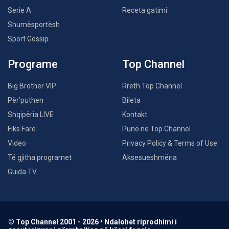
Serie A
Receta gatimi
Shumësportësh
Sport Gossip
Programe
Top Channel
Big Brother VIP
Rreth Top Channel
Për’puthen
Bileta
Shqipëria LIVE
Kontakt
Fiks Fare
Puno në Top Channel
Video
Privacy Policy & Terms of Use
Të gjitha programet
Aksesueshmëria
Guida TV
© Top Channel 2001 - 2026 • Ndalohet riprodhimi i