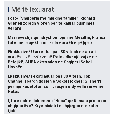
Më të lexuarat
Foto/ “Shqipëria me miq dhe familje”, Richard
Grenell zgjedh Vlorën për të kaluar pushimet
verore
Marrëveshja që ndryshon lojën në Mesdhe, Franca
futet në projektin miliarda euro Greqi-Qipro
Ekskluzive/ U arrestua pas 30 vitesh në arrati
vrasësi i vëllezërve në Patos dhe një vajze në
Belgjikë, SHBA ekstradon në Shqipëri Sokol
Hoxhën
Ekskluzive/ I ekstraduar pas 30 vitesh, Top
Channel zbardh dosjen e Sokol Hoxhës: Si sherri
për një kasetofon solli vrasjen e dy vëllezërve në
Patos
Çfarë është dokumenti “Besa” që Rama u propozoi
shqiptarëve? Kryeministri e shpjegon me katër
fjalë