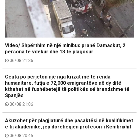
Video/ Shpërthim në një minibus pranë Damaskut, 2
persona të vdekur dhe 13 të plagosur
06/08 21:36
Ceuta po përjeton një nga krizat më të rënda
humanitare, futja e 72,000 emigrantëve në dy ditë
kthehet në fushëbetejë të politikës së brendshme të
Spanjës
06/08 21:06
Akuzohet për plagjiaturë dhe pasaktësi në kualifikimet
e tij akademike, jep dorëheqjen profesori i Kembrixhit
06/08 20:45