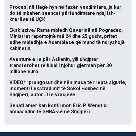
Procesi në Hagë hyn në fazën vendimtare, ja kur
do të mbahen seancat përfundimtare ndaj ish-
krerëve të UÇK
Ekskluzive/ Rama mbledh Qeverinë në Pogradec.
Ministrat raportojnë më 24 dhe 25 gusht, pritet
edhe mbledhja e Asamblesë që mund të ndryshojë
kabinetin
Aventurë e re për Asllanin, ylli shqiptar
transferohet te klubi i njohur gjerman për 30
milionë euro
VIDEO/ I prangosur dhe nën masa të rrepta sigurie,
momenti i ekstradimit të Sokol Hoxhës në
Shqipëri, autor i tre vrasjeve
Senati amerikan konfirmon Eric P. Wendt si
ambasador të SHBA-së në Shqipëri