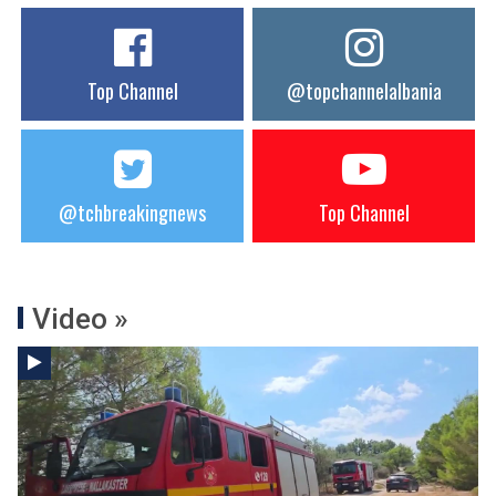
Top Channel
@topchannelalbania
@tchbreakingnews
Top Channel
Video »