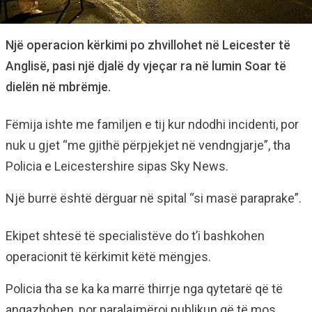
Një operacion kërkimi po zhvillohet në Leicester të
Anglisë, pasi një djalë dy vjeçar ra në lumin Soar të
dielën në mbrëmje.
Fëmija ishte me familjen e tij kur ndodhi incidenti, por
nuk u gjet “me gjithë përpjekjet në vendngjarje”, tha
Policia e Leicestershire sipas Sky News.
Një burrë është dërguar në spital “si masë paraprake”.
Ekipet shtesë të specialistëve do t’i bashkohen
operacionit të kërkimit këtë mëngjes.
Policia tha se ka ka marrë thirrje nga qytetarë që të
angazhohen, por paralajmëroi publikun që të mos