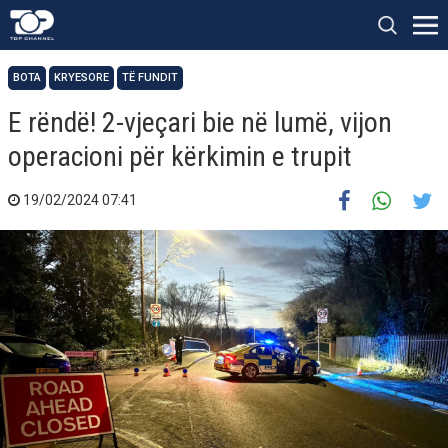
BOTA
KRYESORE
TË FUNDIT
E rëndë! 2-vjeçari bie në lumë, vijon
operacioni për kërkimin e trupit
19/02/2024 07:41