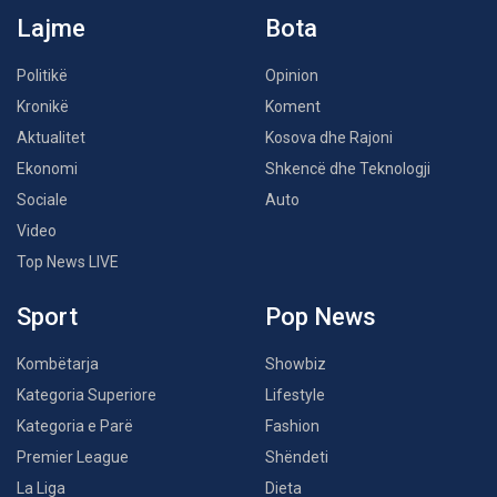
Lajme
Bota
Politikë
Opinion
Kronikë
Koment
Aktualitet
Kosova dhe Rajoni
Ekonomi
Shkencë dhe Teknologji
Sociale
Auto
Video
Top News LIVE
Sport
Pop News
Kombëtarja
Showbiz
Kategoria Superiore
Lifestyle
Kategoria e Parë
Fashion
Premier League
Shëndeti
La Liga
Dieta