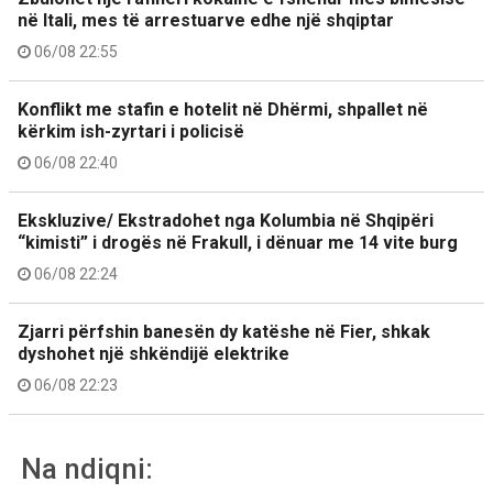
në Itali, mes të arrestuarve edhe një shqiptar
06/08 22:55
Konflikt me stafin e hotelit në Dhërmi, shpallet në
kërkim ish-zyrtari i policisë
06/08 22:40
Ekskluzive/ Ekstradohet nga Kolumbia në Shqipëri
“kimisti” i drogës në Frakull, i dënuar me 14 vite burg
06/08 22:24
Zjarri përfshin banesën dy katëshe në Fier, shkak
dyshohet një shkëndijë elektrike
06/08 22:23
Na ndiqni: