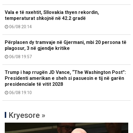
Vala e të nxehtit, Sllovakia thyen rekordin,
temperaturat shkojnë në 42.2 gradë
06/08 20:14
Përplasen dy tramvaje në Gjermani, mbi 20 persona të
plagosur, 3 në gjendje kritike
06/08 19:57
Trump i hap rrugën JD Vance, “The Washington Post”:
Presidenti amerikan e sheh si pasuesin e tij në garën
presidenciale të vitit 2028
06/08 19:10
Kryesore »