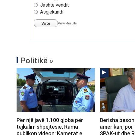
Jashtë vendit
Asgjëkundi
Vote
View Results
Politikë »
Për një javë 1.100 gjoba për
Berisha beson
tejkalim shpejtësie, Rama
amerikan, por 
publikon videon: Kamerat e
SPAK-ut dhe 