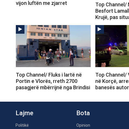
vijon luftën me zjarret
Top Channel/ M
Besfort Lamall
Krujë, pas sit
Top Channel/ Fluks i lartë në
Top Channel/ 
Portin e Vlorës, rreth 2700
në Korçë, arr
pasagjerë mbërrijnë nga Brindisi
banesës autori 
Lajme
Bota
Politikë
Opinion