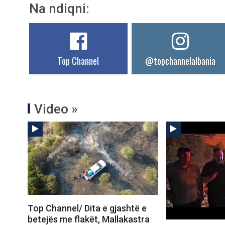
Na ndiqni:
Top Channel
@topchannelalbania
Video »
Top Channel/ Dita e gjashtë e
betejës me flakët, Mallakastra