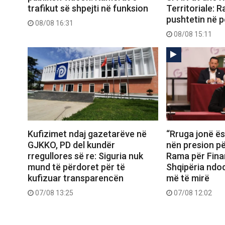
trafikut së shpejti në funksion
Territoriale: 
pushtetin në p
08/08 16:31
08/08 15:11
Kufizimet ndaj gazetarëve në
“Rruga jonë ës
GJKKO, PD del kundër
nën presion për
rregullores së re: Siguria nuk
Rama për Fina
mund të përdoret për të
Shqipëria ndo
kufizuar transparencën
më të mirë
07/08 13:25
07/08 12:02