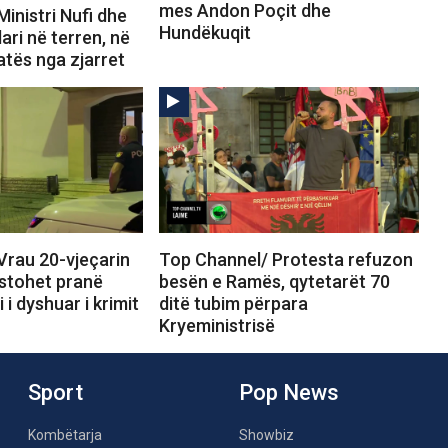
mes Andon Poçit dhe
inistri Nufi dhe
Hundëkuqit
ari në terren, në
uatës nga zjarret
Vrau 20-vjeçarin
Top Channel/ Protesta refuzon
estohet pranë
besën e Ramës, qytetarët 70
i dyshuar i krimit
ditë tubim përpara
Kryeministrisë
Sport
Pop News
Kombëtarja
Showbiz