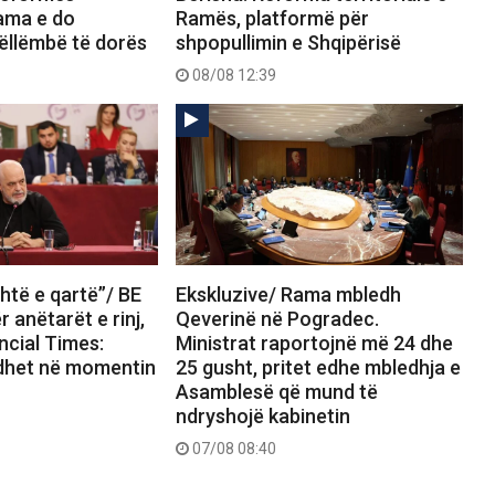
Rama e do
Ramës, platformë për
ëllëmbë të dorës
shpopullimin e Shqipërisë
08/08 12:39
htë e qartë”/ BE
Ekskluzive/ Rama mbledh
 anëtarët e rinj,
Qeverinë në Pogradec.
ncial Times:
Ministrat raportojnë më 24 dhe
dhet në momentin
25 gusht, pritet edhe mbledhja e
Asamblesë që mund të
ndryshojë kabinetin
07/08 08:40