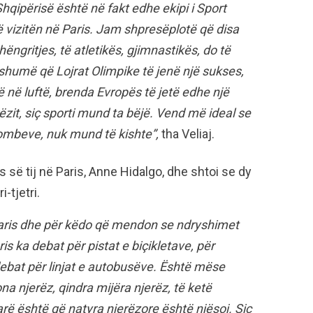
hqipërisë është në fakt edhe ekipi i Sport
ë vizitën në Paris. Jam shpresëplotë që disa
ëngritjes, të atletikës, gjimnastikës, do të
shumë që Lojrat Olimpike të jenë një sukses,
ë në luftë, brenda Evropës të jetë edhe një
it, siç sporti mund ta bëjë. Vend më ideal se
ë kombeve, nuk mund të kishte”,
tha Veliaj.
ë tij në Paris, Anne Hidalgo, dhe shtoi se dy
-tjetri.
Paris dhe për këdo që mendon se ndryshimet
is ka debat për pistat e biçikletave, për
debat për linjat e autobusëve. Është mëse
na njerëz, qindra mijëra njerëz, të ketë
arë është që natyra njerëzore është njësoj. Siç