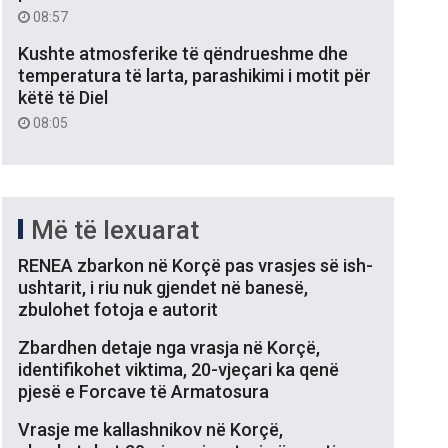
08:57
Kushte atmosferike të qëndrueshme dhe
temperatura të larta, parashikimi i motit për
këtë të Diel
08:05
Më të lexuarat
RENEA zbarkon në Korçë pas vrasjes së ish-
ushtarit, i riu nuk gjendet në banesë,
zbulohet fotoja e autorit
Zbardhen detaje nga vrasja në Korçë,
identifikohet viktima, 20-vjeçari ka qenë
pjesë e Forcave të Armatosura
Vrasje me kallashnikov në Korçë,