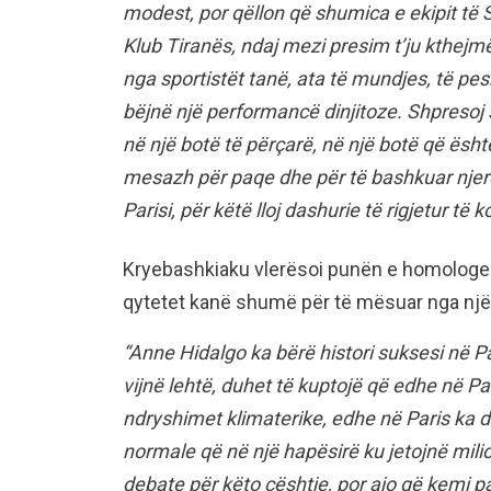
modest, por qëllon që shumica e ekipit të S
Klub Tiranës, ndaj mezi presim t’ju kthejm
nga sportistët tanë, ata të mundjes, të pesh
bëjnë një performancë dinjitoze. Shpresoj 
në një botë të përçarë, në një botë që ësht
mesazh për paqe dhe për të bashkuar njerëz
Parisi, për këtë lloj dashurie të rigjetur t
Kryebashkiaku vlerësoi punën e homologes s
qytetet kanë shumë për të mësuar nga njëri
“Anne Hidalgo ka bërë histori suksesi në 
vijnë lehtë, duhet të kuptojë që edhe në Par
ndryshimet klimaterike, edhe në Paris ka 
normale që në një hapësirë ku jetojnë milio
debate për këto çështje, por ajo që kemi p