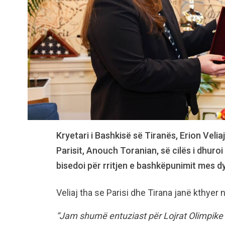
Kryetari i Bashkisë së Tiranës, Erion Velia
Parisit, Anouch Toranian, së cilës i dhuro
bisedoi për rritjen e bashkëpunimit mes d
Veliaj tha se Parisi dhe Tirana janë kthyer
“Jam shumë entuziast për Lojrat Olimpike n