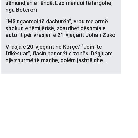
sëmundjen e rëndë: Leo mendoi të largohej
nga Botërori
“Më ngacmoi të dashurën”, vrau me armë
shokun e fëmijërisë, zbardhet dëshmia e
autorit për vrasjen e 21-vjeçarit Johan Zuko
Vrasja e 20-vjeçarit në Korçë/ “Jemi të
frikësuar”, flasin banorët e zonës: Dëgjuam
një zhurmë të madhe, dolëm jashtë dhe…