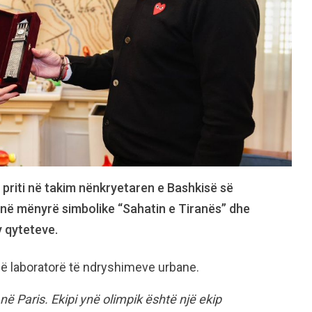
j priti në takim nënkryetaren e Bashkisë së
i në mënyrë simbolike “Sahatin e Tiranës” dhe
y qyteteve.
 në laboratorë të ndryshimeve urbane.
ë Paris. Ekipi ynë olimpik është një ekip