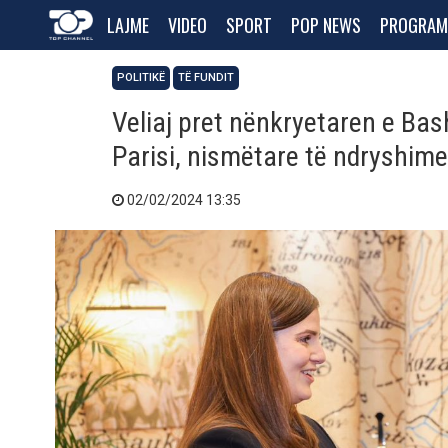
LAJME
VIDEO
SPORT
POP NEWS
PROGRAM
POLITIKË
TË FUNDIT
Veliaj pret nënkryetaren e Bash
Parisi, nismëtare të ndryshim
02/02/2024 13:35