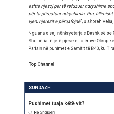
është njësoj për të refuzuar ndryshime apo
për ta përqafuar ndryshimin. Pra, fillimish
vjen, njerëzit e përqafojnë
”, u shpreh Veliaj
Nga ana e saj, nënkryetarja e Bashkisë së 
Shqipëria të jetë pjesë e Lojërave Olimpike
Parisin në punimet e Samitit të B40, ku Ti
Top Channel
SONDAZH
Pushimet tuaja këtë vit?
Në Shqipëri