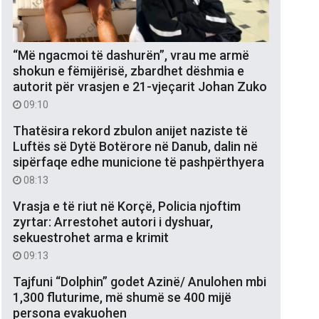
“Më ngacmoi të dashurën”, vrau me armë
shokun e fëmijërisë, zbardhet dëshmia e
autorit për vrasjen e 21-vjeçarit Johan Zuko
09:10
Thatësira rekord zbulon anijet naziste të
Luftës së Dytë Botërore në Danub, dalin në
sipërfaqe edhe municione të pashpërthyera
08:13
Vrasja e të riut në Korçë, Policia njoftim
zyrtar: Arrestohet autori i dyshuar,
sekuestrohet arma e krimit
09:13
Tajfuni “Dolphin” godet Azinë/ Anulohen mbi
1,300 fluturime, më shumë se 400 mijë
persona evakuohen