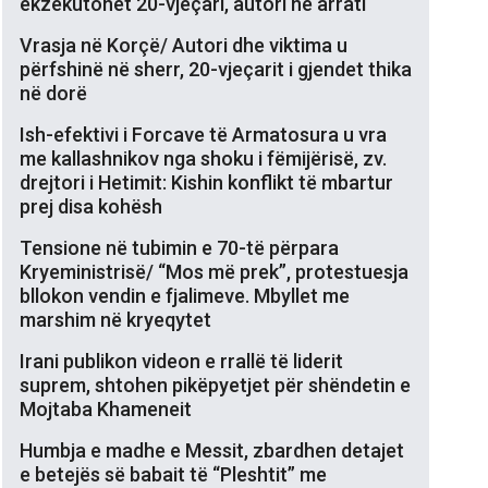
ekzekutohet 20-vjeçari, autori në arrati
Vrasja në Korçë/ Autori dhe viktima u
përfshinë në sherr, 20-vjeçarit i gjendet thika
në dorë
Ish-efektivi i Forcave të Armatosura u vra
me kallashnikov nga shoku i fëmijërisë, zv.
drejtori i Hetimit: Kishin konflikt të mbartur
prej disa kohësh
Tensione në tubimin e 70-të përpara
Kryeministrisë/ “Mos më prek”, protestuesja
bllokon vendin e fjalimeve. Mbyllet me
marshim në kryeqytet
Irani publikon videon e rrallë të liderit
suprem, shtohen pikëpyetjet për shëndetin e
Mojtaba Khameneit
Humbja e madhe e Messit, zbardhen detajet
e betejës së babait të “Pleshtit” me