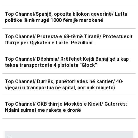
Top Channel/Spanjë, opozita bllokon qeverinë/ Lufta
politike lë në rrugë 1000 fëmijë marokenë
Top Channel/ Protesta e 68-të në Tiranë/ Protestuesit
thirrje për Gjykatën e Lartë: Pezulloni…
Top Channel/ Dëshmia/ Rrëfehet Kejdi Banaj që u kap
teksa transportonte 4 pistoleta “Glock”
Top Channel/ Durrës, punëtori vdes në kantier/ 40-
vjeçari u transportua në spital, por nuk mbijetoi
Top Channel/ OKB thirrje Moskës e Kievit/ Guterres:
Ndalni sulmet me raketa e dronë