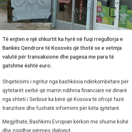
Të enjten e një shkurtit ka hyrë në fuqi rregullorja e
Bankës Qendrore të Kosovës që thotë se e vetmja
valutë për transaksione dhe pagesa me para të
gatshme është euro.
Shqetësimi i ngritur nga bashkësia ndërkombëtare për
qytetarët serbë që marrin ndihma financiare në dinarë
nga shteti i Serbisë ka bërë që Kosova të ofrojë fazë
tranzitore dhe fushatë informimi për këta qytetarë.
Megjithatë, Bashkimi Evropian kërkon me shume kohë
dhe zgjidhje përmes dialogut.