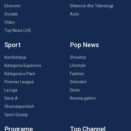
Ekonomi
Shkencë dhe Teknologji
Sociale
Auto
Video
Top News LIVE
Sport
Pop News
Kombëtarja
Showbiz
Kategoria Superiore
Lifestyle
Kategoria e Parë
Fashion
Premier League
Shëndeti
La Liga
Dieta
Serie A
Receta gatimi
Shumësportësh
Sport Gossip
Programe
Top Channel