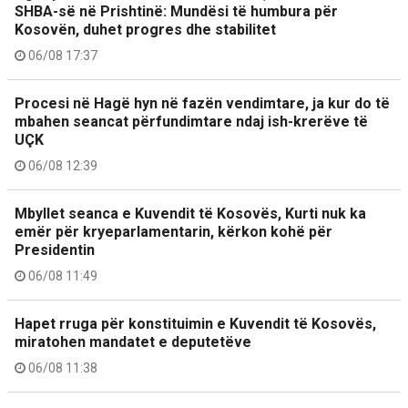
SHBA-së në Prishtinë: Mundësi të humbura për
Kosovën, duhet progres dhe stabilitet
06/08 17:37
Procesi në Hagë hyn në fazën vendimtare, ja kur do të
mbahen seancat përfundimtare ndaj ish-krerëve të
UÇK
06/08 12:39
Mbyllet seanca e Kuvendit të Kosovës, Kurti nuk ka
emër për kryeparlamentarin, kërkon kohë për
Presidentin
06/08 11:49
Hapet rruga për konstituimin e Kuvendit të Kosovës,
miratohen mandatet e deputetëve
06/08 11:38