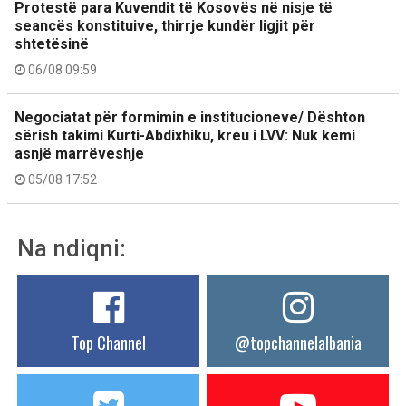
Protestë para Kuvendit të Kosovës në nisje të
seancës konstituive, thirrje kundër ligjit për
shtetësinë
06/08 09:59
Negociatat për formimin e institucioneve/ Dështon
sërish takimi Kurti-Abdixhiku, kreu i LVV: Nuk kemi
asnjë marrëveshje
05/08 17:52
Na ndiqni:
Top Channel
@topchannelalbania