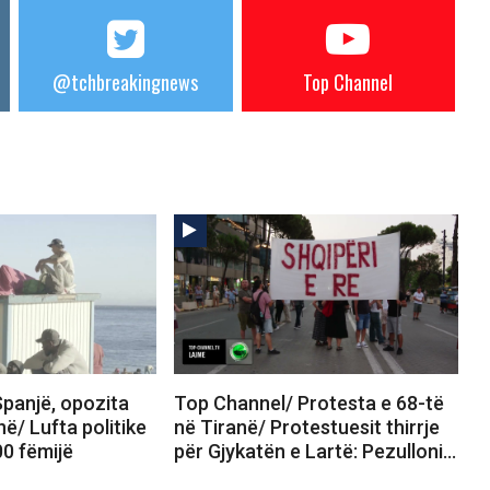
@tchbreakingnews
Top Channel
panjë, opozita
Top Channel/ Protesta e 68-të
në/ Lufta politike
në Tiranë/ Protestuesit thirrje
00 fëmijë
për Gjykatën e Lartë: Pezulloni…