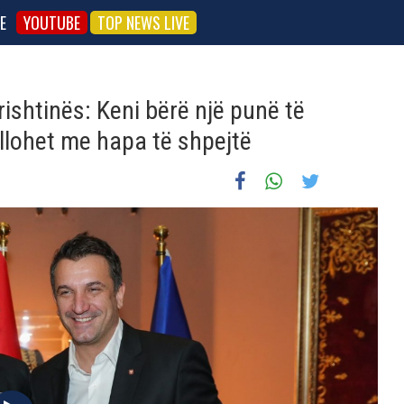
E
YOUTUBE
TOP NEWS LIVE
rishtinës: Keni bërë një punë të
llohet me hapa të shpejtë