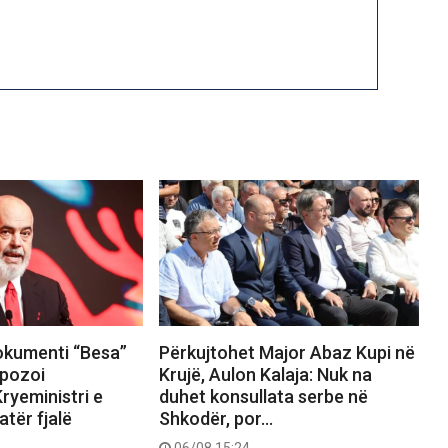
okumenti “Besa”
Përkujtohet Major Abaz Kupi në
pozoi
Krujë, Aulon Kalaja: Nuk na
ryeministri e
duhet konsullata serbe në
tër fjalë
Shkodër, por…
06/08 15:24