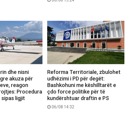
rin dhe nisni
Reforma Territoriale, zbulohet
ngre akuza për
udhëzimi i PD për degët:
reve, reagon
Bashkohuni me këshilltarët e
rojtjes: Procedura
çdo force politike për të
sipas ligjit
kundërshtuar draftin e PS
06/08 14:32