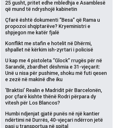
25 gusht, pritet edhe mbledhja e Asamblesë
që mund të ndryshojë kabinetin
Çfarë është dokumenti “Besa” që Rama u
propozoi shqiptarëve? Kryeministri e
shpjegon me katër fjalë
Konflikt me stafin e hotelit në Dhërmi,
shpallet në kërkim ish-zyrtari i policisë
U kap me 4 pistoleta “Glock” rrugës për në
Sarandë, zbardhet dëshmia e 31-vjeçarit:
Unë u nisa për pushime, shoku më futi qesen
e zezë në makinë dhe iku
‘Braktisi’ Realin e Madridit për Barcelonën,
por çfarë kishte thënë Rodri përpara dy
vitesh për Los Blancos?
Humbi ndjenjat gjatë punës në një kantier
ndërtimi në Durrës, 40-vjeçari ndërron jetë
pasi u transportua në spital