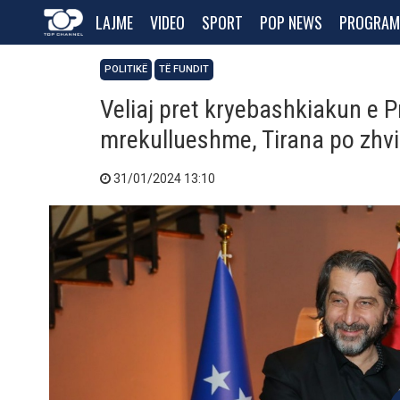
LAJME
VIDEO
SPORT
POP NEWS
PROGRAM
POLITIKË
TË FUNDIT
Veliaj pret kryebashkiakun e P
mrekullueshme, Tirana po zhvi
31/01/2024 13:10