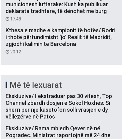
municionesh luftarake: Kush ka publikuar
deklarata tradhtare, të dënohet me burg
17:48
Kthesa e madhe e kampionit të botës/ Rodri
i thotë përfundimisht ‘jo’ Realit të Madridit,
zgjodhi kalimin te Barcelona
20:12
Më të lexuarat
Ekskluzive/ I ekstraduar pas 30 vitesh, Top
Channel zbardh dosjen e Sokol Hoxhës: Si
sherri për një kasetofon solli vrasjen e dy
vëllezërve në Patos
Ekskluzive/ Rama mbledh Qeverinë në
Pogradec. Ministrat raportojnë më 24 dhe