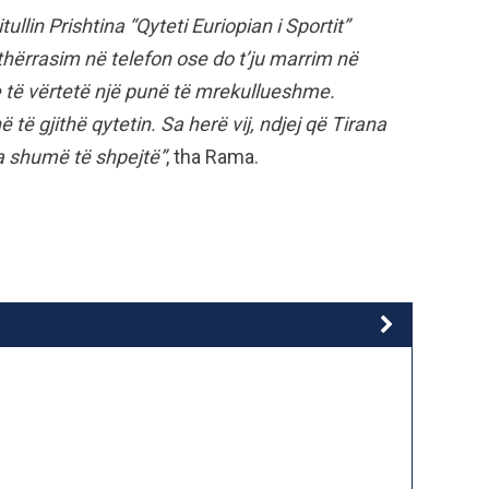
llin Prishtina “Qyteti Euriopian i Sportit”
thërrasim në telefon ose do t’ju marrim në
e të vërtetë një punë të mrekullueshme.
në të gjithë qytetin. Sa herë vij, ndjej që Tirana
 shumë të shpejtë”
, tha Rama.