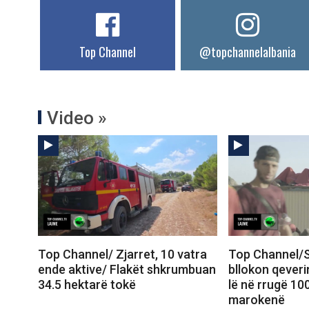
Top Channel
@topchannelalbania
Video »
Top Channel/ Zjarret, 10 vatra
Top Channel/S
ende aktive/ Flakët shkrumbuan
bllokon qeveri
34.5 hektarë tokë
lë në rrugë 10
marokenë