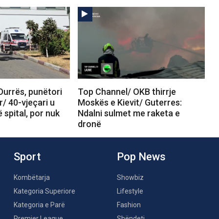
Durrës, punëtori
Top Channel/ OKB thirrje
r/ 40-vjeçari u
Moskës e Kievit/ Guterres:
 spital, por nuk
Ndalni sulmet me raketa e
dronë
Sport
Pop News
Kombëtarja
Showbiz
Kategoria Superiore
Lifestyle
Kategoria e Parë
Fashion
Premier League
Shëndeti