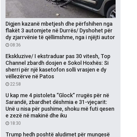
Digjen kazanë mbetjesh dhe përfshihen nga
flakët 3 automjete në Durrës/ Dyshohet për
dy zjarrvënie të qëllimshme, nga i njëjti autor
08:36
Ekskluzive/ I ekstraduar pas 30 vitesh, Top
Channel zbardh dosjen e Sokol Hoxhës: Si
sherri për një kasetofon solli vrasjen e dy
vëllezërve në Patos
22:58
U kap me 4 pistoleta “Glock” rrugës për në
Sarandë, zbardhet dëshmia e 31-vjeçarit:
Unë u nisa për pushime, shoku më futi qesen
e zezë në makinë dhe iku
18:30
Trump hedh poshtë aludimet për mungesë