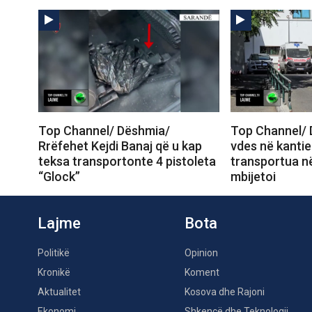
Top Channel/ Dëshmia/
Top Channel/ 
Rrëfehet Kejdi Banaj që u kap
vdes në kantie
teksa transportonte 4 pistoleta
transportua në
“Glock”
mbijetoi
Lajme
Bota
Politikë
Opinion
Kronikë
Koment
Aktualitet
Kosova dhe Rajoni
Ekonomi
Shkencë dhe Teknologji