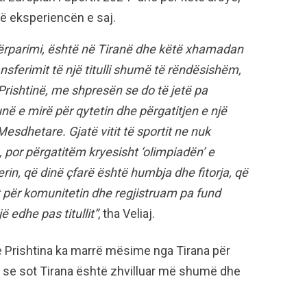
pë eksperiencën e saj.
 Përparimi, është në Tiranë dhe këtë xhamadan
ansferimit të një titulli shumë të rëndësishëm,
 Prishtinë, me shpresën se do të jetë pa
unë e mirë për qytetin dhe përgatitjen e një
Mesdhetare. Gjatë vitit të sportit ne nuk
 por përgatitëm kryesisht ‘olimpiadën’ e
erin, që dinë çfarë është humbja dhe fitorja, që
t për komunitetin dhe regjistruam pa fund
 edhe pas titullit”
, tha Veliaj.
Prishtina ka marrë mësime nga Tirana për
ksoi se sot Tirana është zhvilluar më shumë dhe