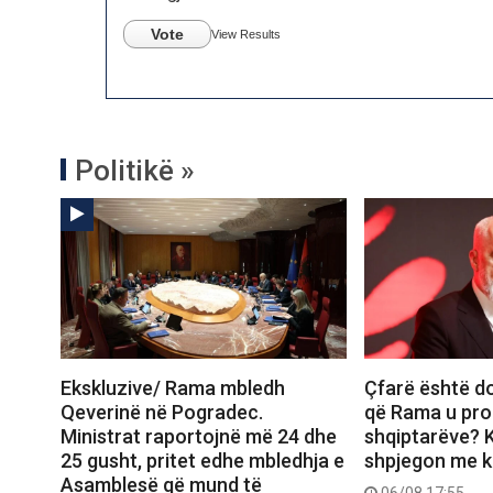
Vote
View Results
Politikë »
Ekskluzive/ Rama mbledh
Çfarë është d
Qeverinë në Pogradec.
që Rama u pro
Ministrat raportojnë më 24 dhe
shqiptarëve? K
25 gusht, pritet edhe mbledhja e
shpjegon me ka
Asamblesë që mund të
06/08 17:55