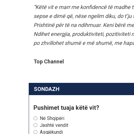
“Këtë vit e marr me konfidencë të madhe titu
sepse e dimë që, nëse ngelim diku, do t’ju 
Prishtinë për të na ndihmuar. Keni bërë m
Ndihet energjia, produktiviteti, pozitiviteti 
po zhvillohet shumë e më shumë, me hapa
Top Channel
SONDAZH
Pushimet tuaja këtë vit?
Në Shqipëri
Jashtë vendit
Asgjëkundi