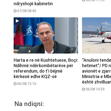
ndryshojë kabinetin
07/08 08:40
Harta e re në Kushtetuese, Boçi:
“Anuloni tende
Ndihmë ndërkombëtarëve për
hetimet”/ PD 
referendum, do t’i bëjmë
avionët e zjar
kërkesë edhe KQZ-së
Ministria e Mb
është zhvilluar 
06/08 15:10
06/08 14:59
Na ndiqni: