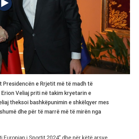
t Presidencën e Rrjetit më të madh të
Erion Veliaj priti në takim kryetarin e
eliaj theksoi bashkëpunimin e shkëlqyer mes
 shumë dhe për të marrë më të mirën nga
i Europian i Sportit 2024” dhe për këtë arsye,