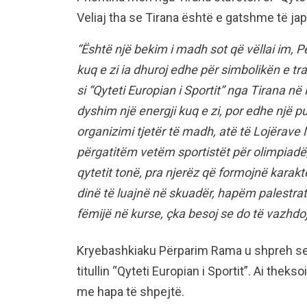
Veliaj tha se Tirana është e gatshme të ja
“Është një bekim i madh sot që vëllai im,
kuq e zi ia dhuroj edhe për simbolikën e tr
si “Qyteti Europian i Sportit” nga Tirana në
dyshim një energji kuq e zi, por edhe një p
organizimi tjetër të madh, atë të Lojërave 
përgatitëm vetëm sportistët për olimpiadë,
qytetit tonë, pra njerëz që formojnë karakt
dinë të luajnë në skuadër, hapëm palestra
fëmijë në kurse, çka besoj se do të vazhdojë
Kryebashkiaku Përparim Rama u shpreh se 
titullin “Qyteti Europian i Sportit”. Ai the
me hapa të shpejtë.