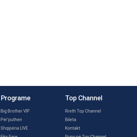
Programe
Top Channel
Big Brother VIP
Rreth Top Channel
Për’puthen
Bileta
Shqipëria LIVE
Kontakt
Fiks Fare
Puno në Top Channel