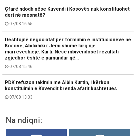
Çfarë ndodh nëse Kuvendi i Kosovës nuk konstituohet
deri në mesnatë?
07/08 16:55
Dështojnë negociatat për formimin e institucioneve në
Kosovë, Abdixhiku: Jemi shumë larg një
marrëveshjeje. Kurti: Nëse mbivendoset rezultati
zgjedhor është e pamundur që…
07/08 15:46
PDK refuzon takimin me Albin Kurtin, i kërkon
konstituimin e Kuvendit brenda afatit kushtetues
07/08 13:03
Na ndiqni: