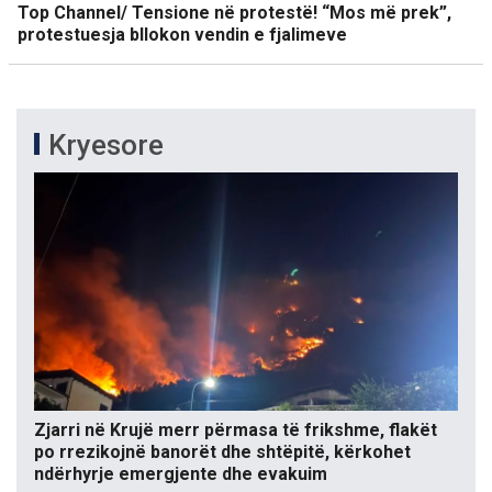
Top Channel/ Tensione në protestë! “Mos më prek”,
protestuesja bllokon vendin e fjalimeve
Kryesore
Zjarri në Krujë merr përmasa të frikshme, flakët
po rrezikojnë banorët dhe shtëpitë, kërkohet
ndërhyrje emergjente dhe evakuim