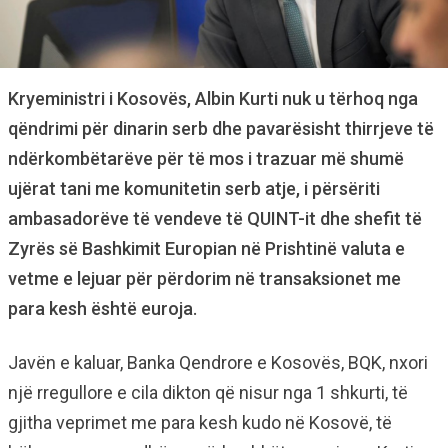
Kryeministri i Kosovës, Albin Kurti nuk u tërhoq nga
qëndrimi për dinarin serb dhe pavarësisht thirrjeve të
ndërkombëtarëve për të mos i trazuar më shumë
ujërat tani me komunitetin serb atje, i përsëriti
ambasadorëve të vendeve të QUINT-it dhe shefit të
Zyrës së Bashkimit Europian në Prishtinë valuta e
vetme e lejuar për përdorim në transaksionet me
para kesh është euroja.
Javën e kaluar, Banka Qendrore e Kosovës, BQK, nxori
një rregullore e cila dikton që nisur nga 1 shkurti, të
gjitha veprimet me para kesh kudo në Kosovë, të