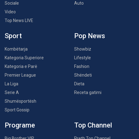
Sociale
Auto
Video
Top News LIVE
Sport
Pop News
Kombëtarja
Showbiz
Kategoria Superiore
Lifestyle
Kategoria e Parë
Fashion
Premier League
Shëndeti
La Liga
Dieta
Serie A
Receta gatimi
Shumësportësh
Sport Gossip
Programe
Top Channel
Big Brother VIP
Rreth Top Channel