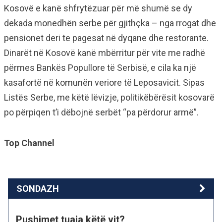
Kosovë e kanë shfrytëzuar për më shumë se dy
dekada monedhën serbe për gjithçka – nga rrogat dhe
pensionet deri te pagesat në dyqane dhe restorante.
Dinarët në Kosovë kanë mbërritur për vite me radhë
përmes Bankës Popullore të Serbisë, e cila ka një
kasafortë në komunën veriore të Leposavicit. Sipas
Listës Serbe, me këtë lëvizje, politikëbërësit kosovarë
po përpiqen t’i dëbojnë serbët “pa përdorur armë”.
Top Channel
SONDAZH
Pushimet tuaja këtë vit?