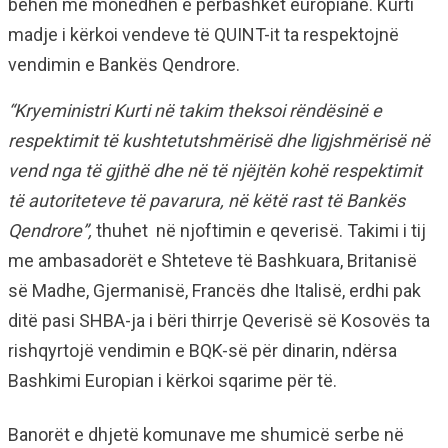
bëhen me monedhën e përbashkët europiane. Kurti
madje i kërkoi vendeve të QUINT-it ta respektojnë
vendimin e Bankës Qendrore.
“Kryeministri Kurti në takim theksoi rëndësinë e
respektimit të kushtetutshmërisë dhe ligjshmërisë në
vend nga të gjithë dhe në të njëjtën kohë respektimit
të autoriteteve të pavarura, në këtë rast të Bankës
Qendrore”,
thuhet në njoftimin e qeverisë. Takimi i tij
me ambasadorët e Shteteve të Bashkuara, Britanisë
së Madhe, Gjermanisë, Francës dhe Italisë, erdhi pak
ditë pasi SHBA-ja i bëri thirrje Qeverisë së Kosovës ta
rishqyrtojë vendimin e BQK-së për dinarin, ndërsa
Bashkimi Europian i kërkoi sqarime për të.
Banorët e dhjetë komunave me shumicë serbe në