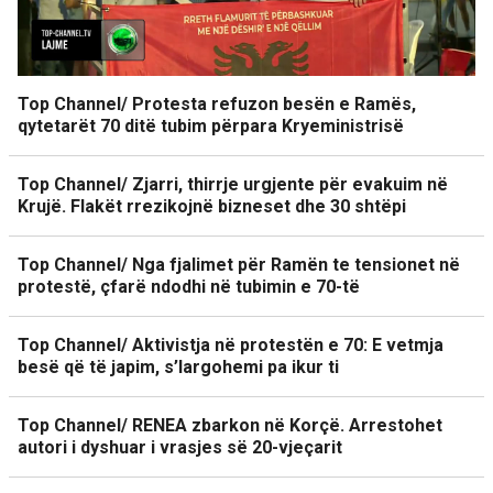
Top Channel/ Protesta refuzon besën e Ramës,
qytetarët 70 ditë tubim përpara Kryeministrisë
Top Channel/ Zjarri, thirrje urgjente për evakuim në
Krujë. Flakët rrezikojnë bizneset dhe 30 shtëpi
Top Channel/ Nga fjalimet për Ramën te tensionet në
protestë, çfarë ndodhi në tubimin e 70-të
Top Channel/ Aktivistja në protestën e 70: E vetmja
besë që të japim, s’largohemi pa ikur ti
Top Channel/ RENEA zbarkon në Korçë. Arrestohet
autori i dyshuar i vrasjes së 20-vjeçarit