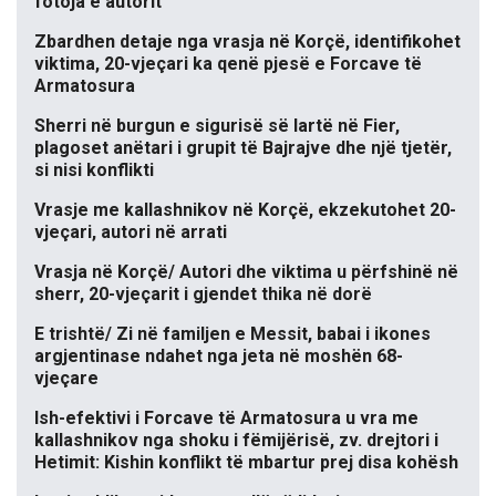
fotoja e autorit
Zbardhen detaje nga vrasja në Korçë, identifikohet
viktima, 20-vjeçari ka qenë pjesë e Forcave të
Armatosura
Sherri në burgun e sigurisë së lartë në Fier,
plagoset anëtari i grupit të Bajrajve dhe një tjetër,
si nisi konflikti
Vrasje me kallashnikov në Korçë, ekzekutohet 20-
vjeçari, autori në arrati
Vrasja në Korçë/ Autori dhe viktima u përfshinë në
sherr, 20-vjeçarit i gjendet thika në dorë
E trishtë/ Zi në familjen e Messit, babai i ikones
argjentinase ndahet nga jeta në moshën 68-
vjeçare
Ish-efektivi i Forcave të Armatosura u vra me
kallashnikov nga shoku i fëmijërisë, zv. drejtori i
Hetimit: Kishin konflikt të mbartur prej disa kohësh