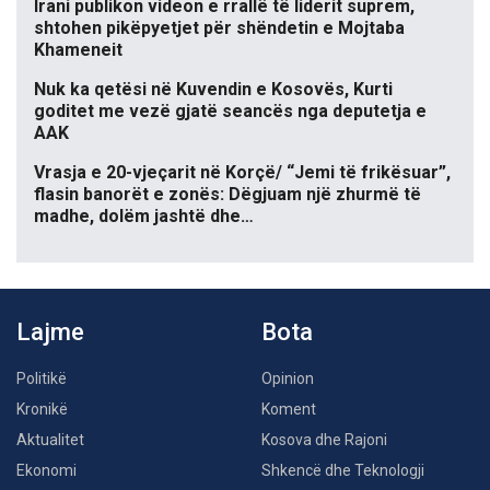
Irani publikon videon e rrallë të liderit suprem,
shtohen pikëpyetjet për shëndetin e Mojtaba
Khameneit
Nuk ka qetësi në Kuvendin e Kosovës, Kurti
goditet me vezë gjatë seancës nga deputetja e
AAK
Vrasja e 20-vjeçarit në Korçë/ “Jemi të frikësuar”,
flasin banorët e zonës: Dëgjuam një zhurmë të
madhe, dolëm jashtë dhe…
Lajme
Bota
Politikë
Opinion
Kronikë
Koment
Aktualitet
Kosova dhe Rajoni
Ekonomi
Shkencë dhe Teknologji