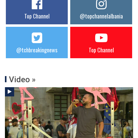
Top Channel
@topchannelalbania
@tchbreakingnews
Top Channel
Video »