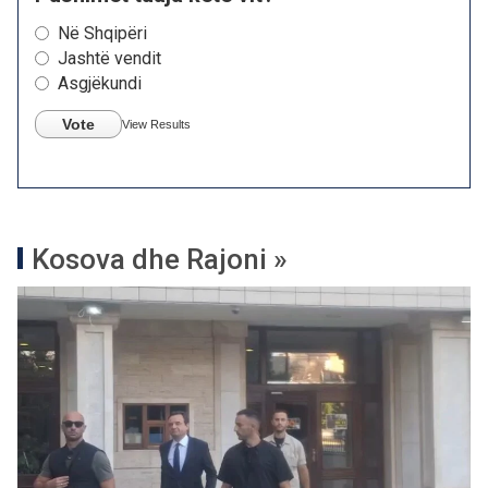
Në Shqipëri
Jashtë vendit
Asgjëkundi
Vote
View Results
Kosova dhe Rajoni »