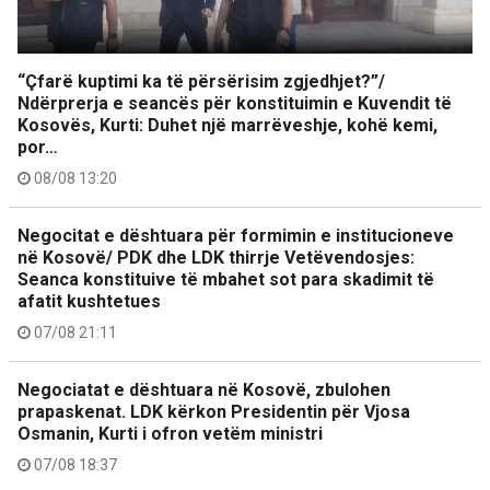
“Çfarë kuptimi ka të përsërisim zgjedhjet?”/
Ndërprerja e seancës për konstituimin e Kuvendit të
Kosovës, Kurti: Duhet një marrëveshje, kohë kemi,
por…
08/08 13:20
Negocitat e dështuara për formimin e institucioneve
në Kosovë/ PDK dhe LDK thirrje Vetëvendosjes:
Seanca konstituive të mbahet sot para skadimit të
afatit kushtetues
07/08 21:11
Negociatat e dështuara në Kosovë, zbulohen
prapaskenat. LDK kërkon Presidentin për Vjosa
Osmanin, Kurti i ofron vetëm ministri
07/08 18:37