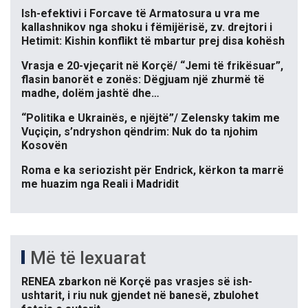
Ish-efektivi i Forcave të Armatosura u vra me
kallashnikov nga shoku i fëmijërisë, zv. drejtori i
Hetimit: Kishin konflikt të mbartur prej disa kohësh
Vrasja e 20-vjeçarit në Korçë/ “Jemi të frikësuar”,
flasin banorët e zonës: Dëgjuam një zhurmë të
madhe, dolëm jashtë dhe…
“Politika e Ukrainës, e njëjtë”/ Zelensky takim me
Vuçiçin, s’ndryshon qëndrim: Nuk do ta njohim
Kosovën
Roma e ka seriozisht për Endrick, kërkon ta marrë
me huazim nga Reali i Madridit
Më të lexuarat
RENEA zbarkon në Korçë pas vrasjes së ish-
ushtarit, i riu nuk gjendet në banesë, zbulohet