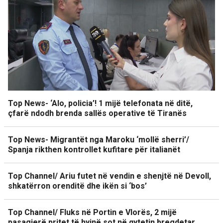
Top News- ‘Alo, policia’! 1 mijë telefonata në ditë,
çfarë ndodh brenda sallës operative të Tiranës
Top News- Migrantët nga Maroku ‘mollë sherri’/
Spanja rikthen kontrollet kufitare për italianët
Top Channel/ Ariu futet në vendin e shenjtë në Devoll,
shkatërron orenditë dhe ikën si ‘bos’
Top Channel/ Fluks në Portin e Vlorës, 2 mijë
pasagjerë pritet të hyjnë sot në qytetin bregdetar