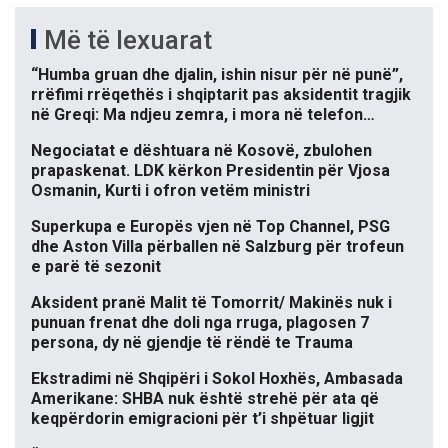
Më të lexuarat
“Humba gruan dhe djalin, ishin nisur për në punë”,
rrëfimi rrëqethës i shqiptarit pas aksidentit tragjik
në Greqi: Ma ndjeu zemra, i mora në telefon…
Negociatat e dështuara në Kosovë, zbulohen
prapaskenat. LDK kërkon Presidentin për Vjosa
Osmanin, Kurti i ofron vetëm ministri
Superkupa e Europës vjen në Top Channel, PSG
dhe Aston Villa përballen në Salzburg për trofeun
e parë të sezonit
Aksident pranë Malit të Tomorrit/ Makinës nuk i
punuan frenat dhe doli nga rruga, plagosen 7
persona, dy në gjendje të rëndë te Trauma
Ekstradimi në Shqipëri i Sokol Hoxhës, Ambasada
Amerikane: SHBA nuk është strehë për ata që
keqpërdorin emigracioni për t’i shpëtuar ligjit