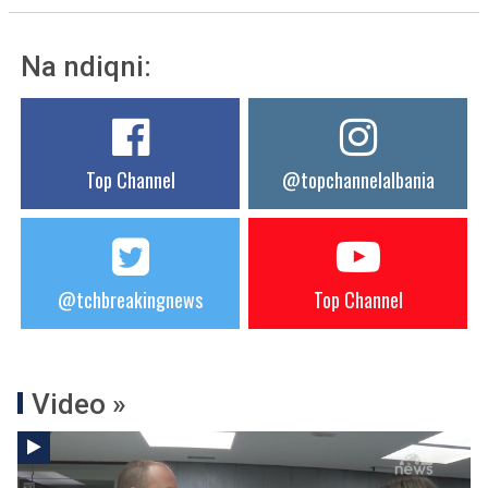
Na ndiqni:
Top Channel
@topchannelalbania
@tchbreakingnews
Top Channel
Video »