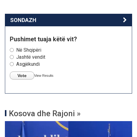
SONDAZH
Pushimet tuaja këtë vit?
Në Shqipëri
Jashtë vendit
Asgjëkundi
Vote
View Results
Kosova dhe Rajoni »