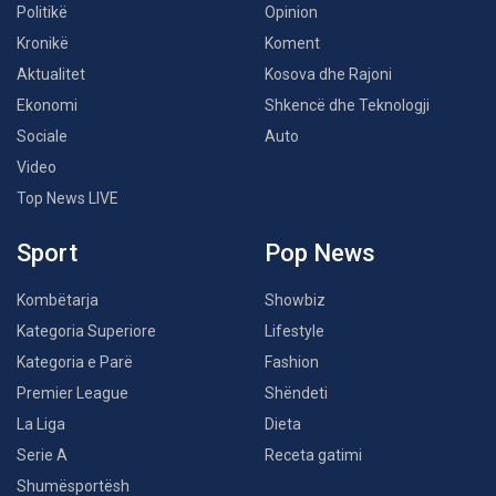
Politikë
Opinion
Kronikë
Koment
Aktualitet
Kosova dhe Rajoni
Ekonomi
Shkencë dhe Teknologji
Sociale
Auto
Video
Top News LIVE
Sport
Pop News
Kombëtarja
Showbiz
Kategoria Superiore
Lifestyle
Kategoria e Parë
Fashion
Premier League
Shëndeti
La Liga
Dieta
Serie A
Receta gatimi
Shumësportësh