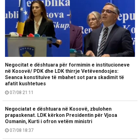
Negocitat e dështuara për formimin e institucioneve
në Kosovë/ PDK dhe LDK thirrje Vetëvendosjes:
Seanca konstituive të mbahet sot para skadimit të
afatit kushtetues
07/08 21:11
Negociatat e dështuara në Kosovë, zbulohen
prapaskenat. LDK kërkon Presidentin për Vjosa
Osmanin, Kurti i ofron vetëm ministri
07/08 18:37