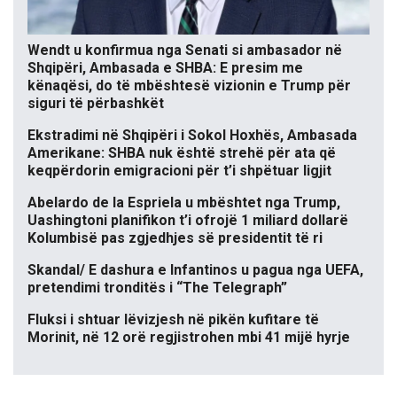
Wendt u konfirmua nga Senati si ambasador në
Shqipëri, Ambasada e SHBA: E presim me
kënaqësi, do të mbështesë vizionin e Trump për
siguri të përbashkët
Ekstradimi në Shqipëri i Sokol Hoxhës, Ambasada
Amerikane: SHBA nuk është strehë për ata që
keqpërdorin emigracioni për t’i shpëtuar ligjit
Abelardo de la Espriela u mbështet nga Trump,
Uashingtoni planifikon t’i ofrojë 1 miliard dollarë
Kolumbisë pas zgjedhjes së presidentit të ri
Skandal/ E dashura e Infantinos u pagua nga UEFA,
pretendimi tronditës i “The Telegraph”
Fluksi i shtuar lëvizjesh në pikën kufitare të
Morinit, në 12 orë regjistrohen mbi 41 mijë hyrje