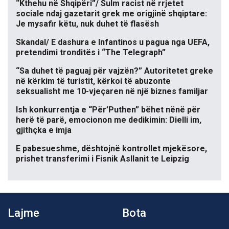
“Kthehu në Shqipëri”/ Sulm racist në rrjetet
sociale ndaj gazetarit grek me origjinë shqiptare:
Je mysafir këtu, nuk duhet të flasësh
Skandal/ E dashura e Infantinos u pagua nga UEFA,
pretendimi tronditës i “The Telegraph”
“Sa duhet të paguaj për vajzën?” Autoritetet greke
në kërkim të turistit, kërkoi të abuzonte
seksualisht me 10-vjeçaren në një biznes familjar
Ish konkurrentja e “Për’Puthen” bëhet nënë për
herë të parë, emocionon me dedikimin: Dielli im,
gjithçka e imja
E pabesueshme, dështojnë kontrollet mjekësore,
prishet transferimi i Fisnik Asllanit te Leipzig
Lajme
Bota