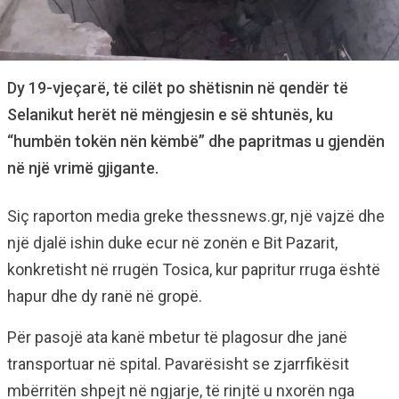
Dy 19-vjeçarë, të cilët po shëtisnin në qendër të
Selanikut herët në mëngjesin e së shtunës, ku
“humbën tokën nën këmbë” dhe papritmas u gjendën
në një vrimë gjigante.
Siç raporton media greke thessnews.gr, një vajzë dhe
një djalë ishin duke ecur në zonën e Bit Pazarit,
konkretisht në rrugën Tosica, kur papritur rruga është
hapur dhe dy ranë në gropë.
Për pasojë ata kanë mbetur të plagosur dhe janë
transportuar në spital. Pavarësisht se zjarrfikësit
mbërritën shpejt në ngjarje, të rinjtë u nxorën nga