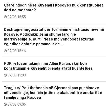
Çfarë ndodh nëse Kuvendi i Kosovës nuk konstituohet
deri në mesnatë?
07/08 16:55
Dështojnë negociatat për formimin e institucioneve në
Kosovë, Abdixhiku: Jemi shumë larg një
marrëveshjeje. Kurti: Nëse mbivendoset rezultati
zgjedhor është e pamundur që…
07/08 15:46
PDK refuzon takimin me Albin Kurtin, i kërkon
konstituimin e Kuvendit brenda afatit kushtetues
07/08 13:03
Tragjike/ Po ktheheshin në Gjermani pas pushimeve
në vendlindje, humbin jetën në aksident tre anëtarët e
familjes nga Kosova
07/08 09:06