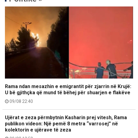
Rama ndan mesazhin e emigrantit për zjarrin në Krujë:
U bë gjithçka që mund të bëhej për shuarjen e flakëve
09/08 22:40
Ujërat e zeza përmbytnin Kasharin prej vitesh, Rama
publikon videon: Një pemë 8 metra “varrosej” në
kolektorin e ujërave të zeza