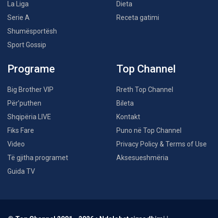
La Liga
Dieta
Serie A
Receta gatimi
Shumësportësh
Sport Gossip
Programe
Top Channel
Big Brother VIP
Rreth Top Channel
Për’puthen
Bileta
Shqipëria LIVE
Kontakt
Fiks Fare
Puno në Top Channel
Video
Privacy Policy & Terms of Use
Të gjitha programet
Aksesueshmëria
Guida TV