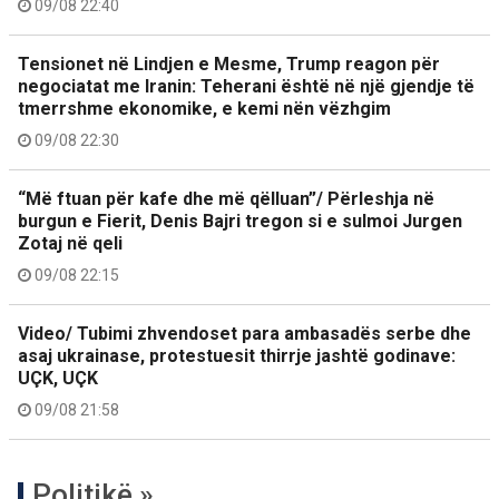
09/08 22:40
Tensionet në Lindjen e Mesme, Trump reagon për
negociatat me Iranin: Teherani është në një gjendje të
tmerrshme ekonomike, e kemi nën vëzhgim
09/08 22:30
“Më ftuan për kafe dhe më qëlluan”/ Përleshja në
burgun e Fierit, Denis Bajri tregon si e sulmoi Jurgen
Zotaj në qeli
09/08 22:15
Video/ Tubimi zhvendoset para ambasadës serbe dhe
asaj ukrainase, protestuesit thirrje jashtë godinave:
UÇK, UÇK
09/08 21:58
Politikë »