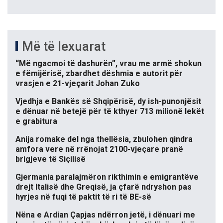
Më të lexuarat
“Më ngacmoi të dashurën”, vrau me armë shokun
e fëmijërisë, zbardhet dëshmia e autorit për
vrasjen e 21-vjeçarit Johan Zuko
Vjedhja e Bankës së Shqipërisë, dy ish-punonjësit
e dënuar në betejë për të kthyer 713 milionë lekët
e grabitura
Anija romake del nga thellësia, zbulohen qindra
amfora vere në rrënojat 2100-vjeçare pranë
brigjeve të Siçilisë
Gjermania paralajmëron rikthimin e emigrantëve
drejt Italisë dhe Greqisë, ja çfarë ndryshon pas
hyrjes në fuqi të paktit të ri të BE-së
Nëna e Ardian Çapjas ndërron jetë, i dënuari me