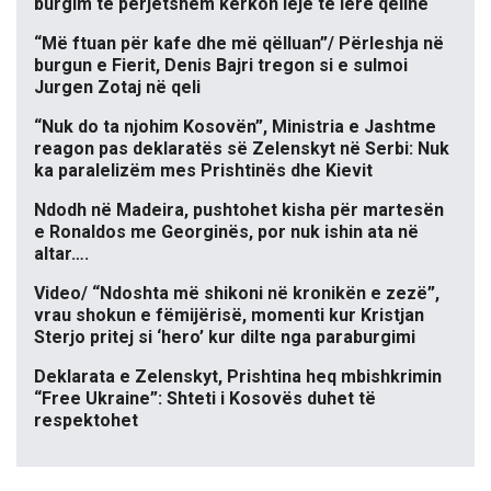
burgim të përjetshëm kërkon leje të lërë qelinë
“Më ftuan për kafe dhe më qëlluan”/ Përleshja në
burgun e Fierit, Denis Bajri tregon si e sulmoi
Jurgen Zotaj në qeli
“Nuk do ta njohim Kosovën”, Ministria e Jashtme
reagon pas deklaratës së Zelenskyt në Serbi: Nuk
ka paralelizëm mes Prishtinës dhe Kievit
Ndodh në Madeira, pushtohet kisha për martesën
e Ronaldos me Georginës, por nuk ishin ata në
altar….
Video/ “Ndoshta më shikoni në kronikën e zezë”,
vrau shokun e fëmijërisë, momenti kur Kristjan
Sterjo pritej si ‘hero’ kur dilte nga paraburgimi
Deklarata e Zelenskyt, Prishtina heq mbishkrimin
“Free Ukraine”: Shteti i Kosovës duhet të
respektohet