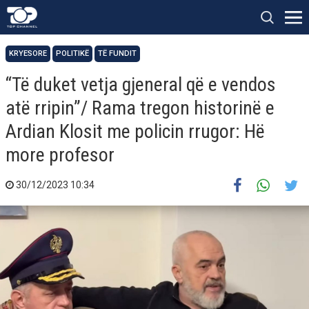
KRYESORE
POLITIKË
TË FUNDIT
“Të duket vetja gjeneral që e vendos
atë rripin”/ Rama tregon historinë e
Ardian Klosit me policin rrugor: Hë
more profesor
30/12/2023 10:34