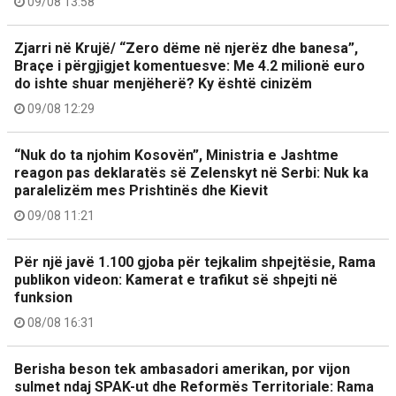
09/08 13:58
Zjarri në Krujë/ “Zero dëme në njerëz dhe banesa”,
Braçe i përgjigjet komentuesve: Me 4.2 milionë euro
do ishte shuar menjëherë? Ky është cinizëm
09/08 12:29
“Nuk do ta njohim Kosovën”, Ministria e Jashtme
reagon pas deklaratës së Zelenskyt në Serbi: Nuk ka
paralelizëm mes Prishtinës dhe Kievit
09/08 11:21
Për një javë 1.100 gjoba për tejkalim shpejtësie, Rama
publikon videon: Kamerat e trafikut së shpejti në
funksion
08/08 16:31
Berisha beson tek ambasadori amerikan, por vijon
sulmet ndaj SPAK-ut dhe Reformës Territoriale: Rama