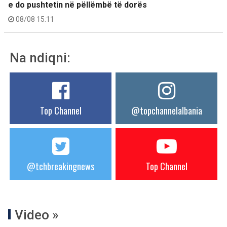
e do pushtetin në pëllëmbë të dorës
08/08 15:11
Na ndiqni:
Top Channel
@topchannelalbania
@tchbreakingnews
Top Channel
Video »