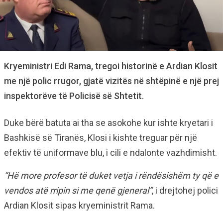
Kryeministri Edi Rama, tregoi historinë e Ardian Klosit
me një polic rrugor, gjatë vizitës në shtëpinë e një prej
inspektorëve të Policisë së Shtetit.
Duke bërë batuta ai tha se asokohe kur ishte kryetari i
Bashkisë së Tiranës, Klosi i kishte treguar për një
efektiv të uniformave blu, i cili e ndalonte vazhdimisht.
“Hë more profesor të duket vetja i rëndësishëm ty që e
vendos atë rripin si me qenë gjeneral”
, i drejtohej polici
Ardian Klosit sipas kryeministrit Rama.