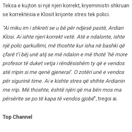
Teksa e kujton si një njeri korrekt, kryeministri shkruan
se korrektësia e Klosit krijonte stres tek polici.
“Ai miku im i shkreti se u bë për ndjesë pastë, Ardian
Klosi. Ai ishte njeri korrekt vetë. Atë e ndalonte, ishte
një polic qarkullimi, më thoshte kur isha në bashki që
çfarë t’i bëj unë atij se më ndalon e më thotë ‘hë more
profesor të duket vetja i rëndësishëm ty që e vendos
atë rripin si me qenë gjeneral’. O zotëri unë e vendos
për sigurinë time. Ai e kishte stres që shihte Ardianin
me rrip. Më thoshte, është njëri që ma bën mos ma
përsërite se po të kapa të vendos gjobë
”, tregoi ai.
Top Channel