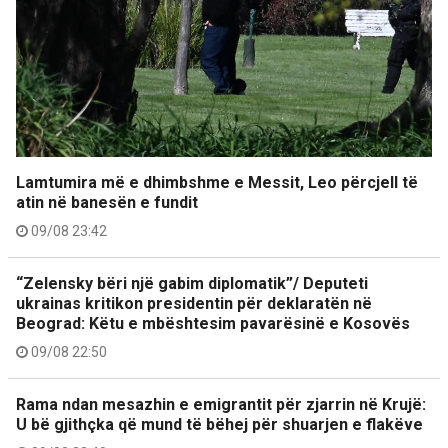
Lamtumira më e dhimbshme e Messit, Leo përcjell të
atin në banesën e fundit
09/08 23:42
“Zelensky bëri një gabim diplomatik”/ Deputeti
ukrainas kritikon presidentin për deklaratën në
Beograd: Këtu e mbështesim pavarësinë e Kosovës
09/08 22:50
Rama ndan mesazhin e emigrantit për zjarrin në Krujë:
U bë gjithçka që mund të bëhej për shuarjen e flakëve