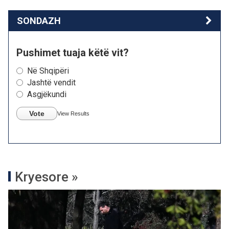
SONDAZH
Pushimet tuaja këtë vit?
Në Shqipëri
Jashtë vendit
Asgjëkundi
Vote
View Results
Kryesore »