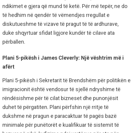
ndikimet e gjera që mund të ketë. Për më tepër, ne do
të hedhim në qendër të vëmendjes rregullat e
diskutueshme të vizave të pragut të të ardhurave,
duke shqyrtuar sfidat ligjore kundër të cilave ata
përballen.
Plani 5-pikësh i James Cleverly: Një vështrim më i
afërt
Plani 5-pikësh i Sekretarit të Brendshëm për politikën e
imigracionit është vendosur të sjellë ndryshime të
rëndësishme për të cilat bizneset dhe punonjësit
duhet të përgatiten. Plani përfshin një rritje të
dukshme në pragun e paracaktuar të pagës bazë
minimale për punëtorët e kualifikuar të sistemit të