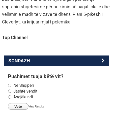
shprehin shqetësime për ndikimin në pagat lokale dhe
vëllimin e madh të vizave të dhëna. Plani 5-pikësh i
Cleverlyt, ka krijuar mjaft polemika.
Top Channel
SONDAZH
Pushimet tuaja këtë vit?
Në Shqipëri
Jashtë vendit
Asgjëkundi
Vote
View Results