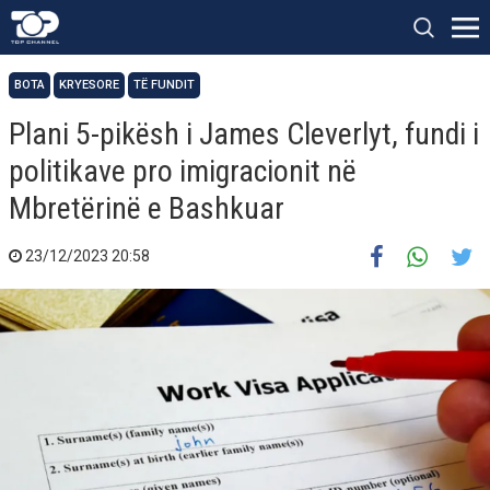
BOTA
KRYESORE
TË FUNDIT
Plani 5-pikësh i James Cleverlyt, fundi i
politikave pro imigracionit në
Mbretërinë e Bashkuar
23/12/2023 20:58