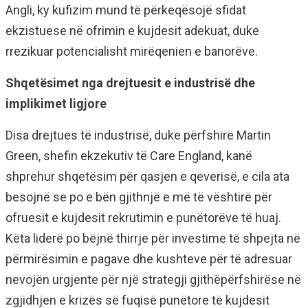
Angli, ky kufizim mund të përkeqësojë sfidat
ekzistuese në ofrimin e kujdesit adekuat, duke
rrezikuar potencialisht mirëqenien e banorëve.
Shqetësimet nga drejtuesit e industrisë dhe
implikimet ligjore
Disa drejtues të industrisë, duke përfshirë Martin
Green, shefin ekzekutiv të Care England, kanë
shprehur shqetësim për qasjen e qeverisë, e cila ata
besojnë se po e bën gjithnjë e më të vështirë për
ofruesit e kujdesit rekrutimin e punëtorëve të huaj.
Këta liderë po bëjnë thirrje për investime të shpejta në
përmirësimin e pagave dhe kushteve për të adresuar
nevojën urgjente për një strategji gjithëpërfshirëse në
zgjidhjen e krizës së fuqisë punëtore të kujdesit