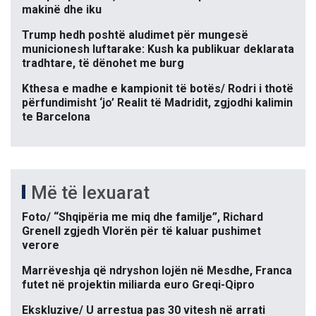
makinë dhe iku
Trump hedh poshtë aludimet për mungesë
municionesh luftarake: Kush ka publikuar deklarata
tradhtare, të dënohet me burg
Kthesa e madhe e kampionit të botës/ Rodri i thotë
përfundimisht ‘jo’ Realit të Madridit, zgjodhi kalimin
te Barcelona
Më të lexuarat
Foto/ “Shqipëria me miq dhe familje”, Richard
Grenell zgjedh Vlorën për të kaluar pushimet
verore
Marrëveshja që ndryshon lojën në Mesdhe, Franca
futet në projektin miliarda euro Greqi-Qipro
Ekskluzive/ U arrestua pas 30 vitesh në arrati