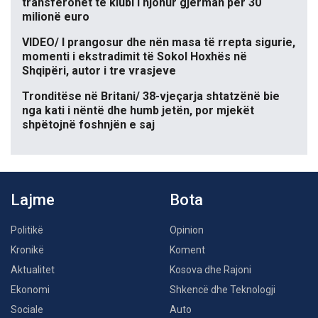
transferohet te klubi i njohur gjerman për 30
milionë euro
VIDEO/ I prangosur dhe nën masa të rrepta sigurie,
momenti i ekstradimit të Sokol Hoxhës në
Shqipëri, autor i tre vrasjeve
Tronditëse në Britani/ 38-vjeçarja shtatzënë bie
nga kati i nëntë dhe humb jetën, por mjekët
shpëtojnë foshnjën e saj
Lajme
Bota
Politikë
Opinion
Kronikë
Koment
Aktualitet
Kosova dhe Rajoni
Ekonomi
Shkencë dhe Teknologji
Sociale
Auto