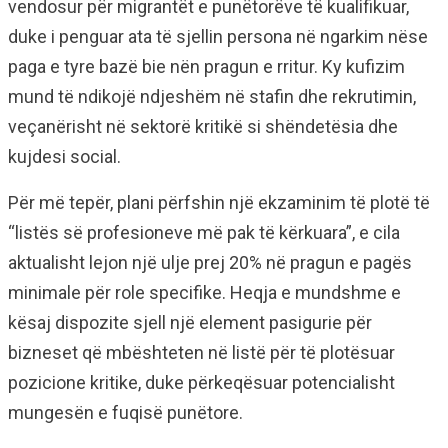
vendosur për migrantët e punëtorëve të kualifikuar,
duke i penguar ata të sjellin persona në ngarkim nëse
paga e tyre bazë bie nën pragun e rritur. Ky kufizim
mund të ndikojë ndjeshëm në stafin dhe rekrutimin,
veçanërisht në sektorë kritikë si shëndetësia dhe
kujdesi social.
Për më tepër, plani përfshin një ekzaminim të plotë të
“listës së profesioneve më pak të kërkuara”, e cila
aktualisht lejon një ulje prej 20% në pragun e pagës
minimale për role specifike. Heqja e mundshme e
kësaj dispozite sjell një element pasigurie për
bizneset që mbështeten në listë për të plotësuar
pozicione kritike, duke përkeqësuar potencialisht
mungesën e fuqisë punëtore.