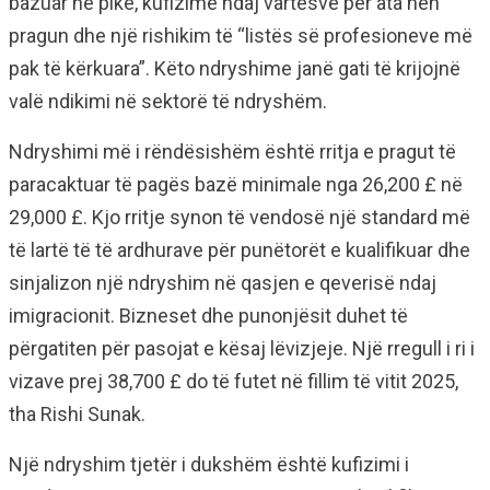
bazuar në pikë, kufizime ndaj vartësve për ata nën
pragun dhe një rishikim të “listës së profesioneve më
pak të kërkuara”. Këto ndryshime janë gati të krijojnë
valë ndikimi në sektorë të ndryshëm.
Ndryshimi më i rëndësishëm është rritja e pragut të
paracaktuar të pagës bazë minimale nga 26,200 £ në
29,000 £. Kjo rritje synon të vendosë një standard më
të lartë të të ardhurave për punëtorët e kualifikuar dhe
sinjalizon një ndryshim në qasjen e qeverisë ndaj
imigracionit. Bizneset dhe punonjësit duhet të
përgatiten për pasojat e kësaj lëvizjeje. Një rregull i ri i
vizave prej 38,700 £ do të futet në fillim të vitit 2025,
tha Rishi Sunak.
Një ndryshim tjetër i dukshëm është kufizimi i