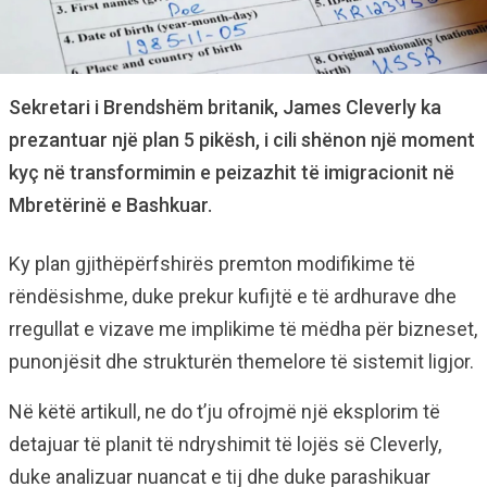
Sekretari i Brendshëm britanik, James Cleverly ka
prezantuar një plan 5 pikësh, i cili shënon një moment
kyç në transformimin e peizazhit të imigracionit në
Mbretërinë e Bashkuar.
Ky plan gjithëpërfshirës premton modifikime të
rëndësishme, duke prekur kufijtë e të ardhurave dhe
rregullat e vizave me implikime të mëdha për bizneset,
punonjësit dhe strukturën themelore të sistemit ligjor.
Në këtë artikull, ne do t’ju ofrojmë një eksplorim të
detajuar të planit të ndryshimit të lojës së Cleverly,
duke analizuar nuancat e tij dhe duke parashikuar