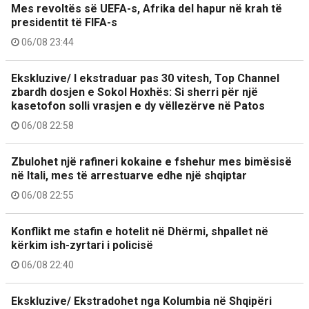
Mes revoltës së UEFA-s, Afrika del hapur në krah të
presidentit të FIFA-s
06/08 23:44
Ekskluzive/ I ekstraduar pas 30 vitesh, Top Channel
zbardh dosjen e Sokol Hoxhës: Si sherri për një
kasetofon solli vrasjen e dy vëllezërve në Patos
06/08 22:58
Zbulohet një rafineri kokaine e fshehur mes bimësisë
në Itali, mes të arrestuarve edhe një shqiptar
06/08 22:55
Konflikt me stafin e hotelit në Dhërmi, shpallet në
kërkim ish-zyrtari i policisë
06/08 22:40
Ekskluzive/ Ekstradohet nga Kolumbia në Shqipëri