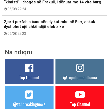
“kimisti” i drogës në Frakull, i dënuar me 14 vite burg
06/08 22:24
Zjarri përfshin banesën dy katëshe në Fier, shkak
dyshohet një shkëndijë elektrike
06/08 22:23
Na ndiqni:
Top Channel
@topchannelalbania
@tchbreakingnews
Top Channel