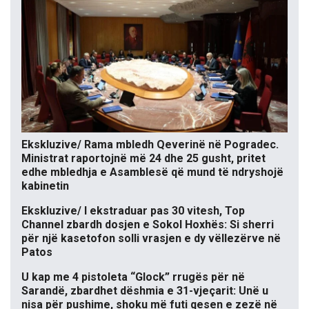
Ekskluzive/ Rama mbledh Qeverinë në Pogradec.
Ministrat raportojnë më 24 dhe 25 gusht, pritet
edhe mbledhja e Asamblesë që mund të ndryshojë
kabinetin
Ekskluzive/ I ekstraduar pas 30 vitesh, Top
Channel zbardh dosjen e Sokol Hoxhës: Si sherri
për një kasetofon solli vrasjen e dy vëllezërve në
Patos
U kap me 4 pistoleta “Glock” rrugës për në
Sarandë, zbardhet dëshmia e 31-vjeçarit: Unë u
nisa për pushime, shoku më futi qesen e zezë në